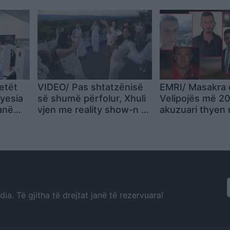
metalik: Kjo është rruga
përfshirë edhe 
jonë!
PD mungoi nga f
vezëve
etët
VIDEO/ Pas shtatzënisë
EMRI/ Masakra 
yesia
së shumë përfolur, Xhuli
Velipojës më 202
anë
vjen me reality show-n e
akuzuari thyen
u
saj “Eagle Queen” –
sigurisë dhe arr
li
premiera zgjon interes të
Tre vite në arre
madh
shtëpie, ishte n
policore
a. Të gjitha të drejtat janë të rezervuara!