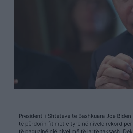
Presidenti i Shteteve të Bashkuara Joe Biden 
të përdorin fitimet e tyre në nivele rekord për
të paguajnë një nivel më të lartë taksash. De