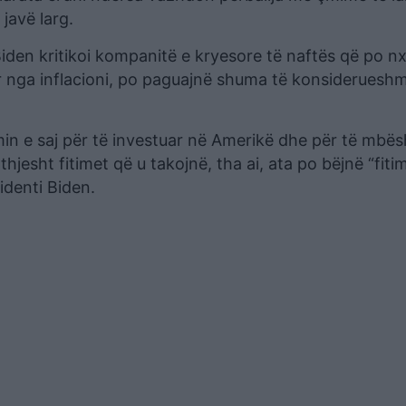
javë larg.
iden kritikoi kompanitë e kryesore të naftës që po nx
r nga inflacioni, po paguajnë shuma të konsiderueshm
min e saj për të investuar në Amerikë dhe për të mbës
thjesht fitimet që u takojnë, tha ai, ata po bëjnë “fiti
identi Biden.