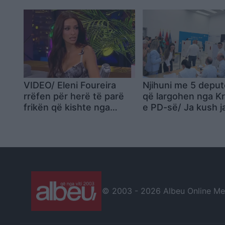
VIDEO/ Eleni Foureira
Njihuni me 5 deput
rrëfen për herë të parë
që largohen nga Kr
frikën që kishte nga
e PD-së/ Ja kush j
origjina e saj shqiptare:
anëtarët e rinj që 
Mendoja se do të më
zgjodhën nga Këshil
mbylleshin dyert
Kombëtar
© 2003 -
2026 Albeu Online Medi