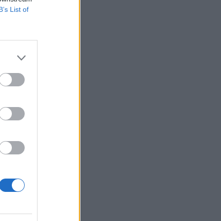
Belgium
B’s List of
 kostove
allen
 nëse
anë
ë.
an një
in e