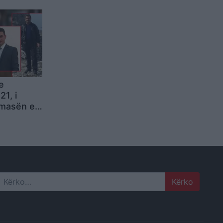
Kremlini,
rika e
e
1, i
 masën e
atiset!
st
ë ruajtje
Search