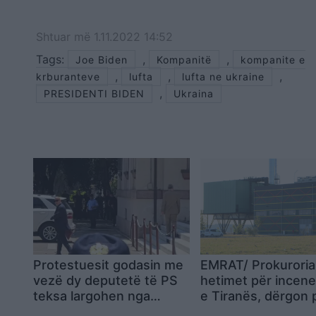
Shtuar
më
1.11.2022 14:52
Tags:
,
,
Joe Biden
Kompanitë
kompanite e
,
,
,
krburanteve
lufta
lufta ne ukraine
,
PRESIDENTI BIDEN
Ukraina
Protestuesit godasin me
EMRAT/ Prokuroria
vezë dy deputetë të PS
hetimet për incene
teksa largohen nga
e Tiranës, dërgon 
Parlamenti
gjykim 10 persona