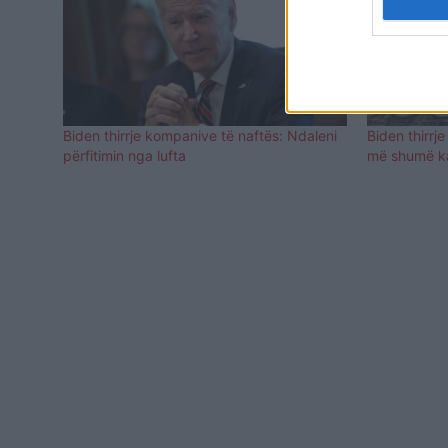
Biden thirrje kompanive të naftës: Ndaleni
Biden thirrje
përfitimin nga lufta
më shumë ka