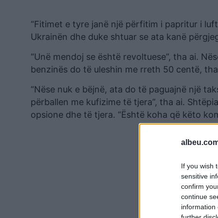
“Fitimet e tyre janë një përfitim i papritur i lu
Ukrainën dhe duke shtuar se ata kanë përgjeg
“Unë mendoj se është revoltuese”, tha ai. Nës
benzinës do të uleshin me rreth 50 centë, tha
“Nëse nuk e bëjnë, ata do të paguajnë një taks
përballen me kufizime të tjera”, tha ai. Shtë
opsione dhe të tjera. “Është koha që këto komp
albeu.com
If you wish 
sensitive in
confirm you
continue se
information 
further disc