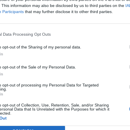
. This information may also be disclosed by us to third parties on the
IA
Participants
that may further disclose it to other third parties.
 gazit duhet të investojnë fitimet e tyre për uljen e
nëse nuk e bëjnë këtë, ai do t’i kërkojë Kongresit të
l Data Processing Opt Outs
 të naftës që të paguajnë gjoba tatimore dhe të përb
imin vetëm një javë përpara se amerikanët të vendosin
o opt-out of the Sharing of my personal data.
ë kenë kontrollin e Kongresit. Republikanët duket se j
In
 Përfaqësuesve, ndërsa për Senatin nuk është e qart
o opt-out of the Sale of my Personal Data.
mpanitë Exxon Mobil Corp. dhe Chevron Corp., publiku
In
e përfituar nga rritja e çmimeve të gazit natyror dhe
to opt-out of processing my Personal Data for Targeted
ë botën dhe kanë shkaktuar thirrje të reja për taksim
ing.
In
o opt-out of Collection, Use, Retention, Sale, and/or Sharing
ersonal Data that Is Unrelated with the Purposes for which it
lected.
Out