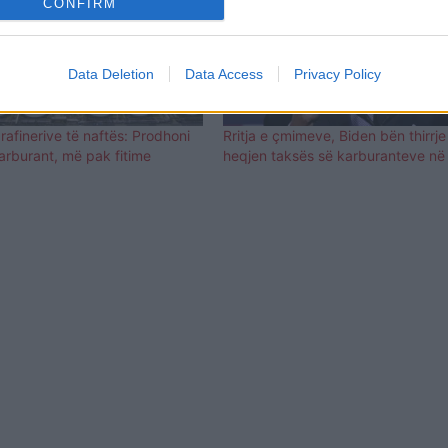
CONFIRM
Data Deletion
Data Access
Privacy Policy
 rafinerive të naftës: Prodhoni
Rritja e çmimeve, Biden bën thirrje
rburant, më pak fitime
heqjen taksës së karburanteve n