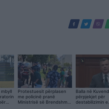
 mbyll
Protestuesit përplasen
Balla në Kuvend
ratorin
me policinë pranë
përpjekjet për
për
Ministrisë së Brendshme,
destabilizimin e
tentojnë të heqin gardhin
Shqipërisë ësht