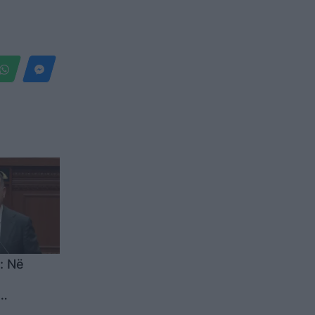
: Në
ë i