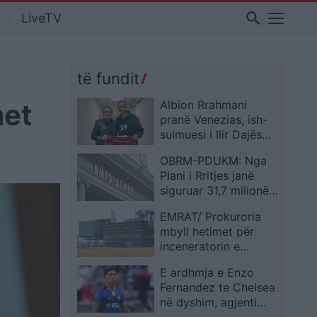
search
LiveTV
të fundit
met
Albion Rrahmani
pranë Venezias, ish-
sulmuesi i Ilir Dajës
gati për firmën në
OBRM-PDUKM: Nga
Serie A
Plani i Rritjes janë
siguruar 31,7 milionë
euro për
EMRAT/ Prokuroria
transformimin digjital
mbyll hetimet për
inceneratorin e
Tiranës, dërgon për
E ardhmja e Enzo
gjykim 10 persona
Fernandez te Chelsea
në dyshim, agjenti
pranon kontakte për