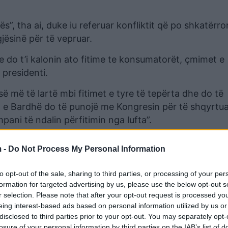
ftës”, tha ai, duke iu referuar konfliktit që po shkatërro
jësinë për të vepruar.
e do t’i kalonin ato fitime te konsumatorët, çmimet e
 presidenti.
ë më të lartë mbi fitimet e tyre të tepërta dhe do të
pia e Bardhë do të punojë me Kongresin për të shqyrtu
ani të ndalin përfitimin nga lufta”.
 -
Do Not Process My Personal Information
to opt-out of the sale, sharing to third parties, or processing of your per
formation for targeted advertising by us, please use the below opt-out s
r selection. Please note that after your opt-out request is processed y
eing interest-based ads based on personal information utilized by us or
disclosed to third parties prior to your opt-out. You may separately opt-
losure of your personal information by third parties on the IAB’s list of