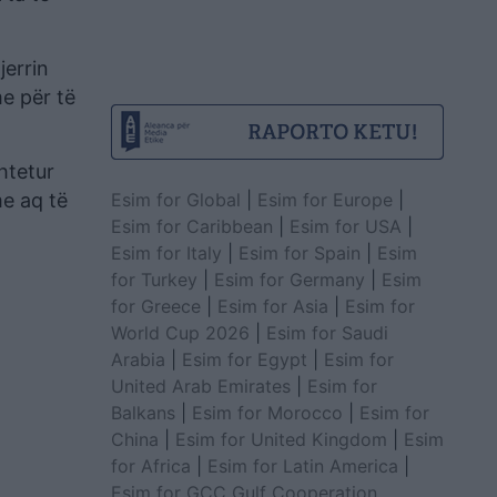
jerrin
e për të
htetur
Esim for Global
|
Esim for Europe
|
me aq të
Esim for Caribbean
|
Esim for USA
|
Esim for Italy
|
Esim for Spain
|
Esim
for Turkey
|
Esim for Germany
|
Esim
for Greece
|
Esim for Asia
|
Esim for
World Cup 2026
|
Esim for Saudi
Arabia
|
Esim for Egypt
|
Esim for
United Arab Emirates
|
Esim for
Balkans
|
Esim for Morocco
|
Esim for
China
|
Esim for United Kingdom
|
Esim
for Africa
|
Esim for Latin America
|
Esim for GCC Gulf Cooperation