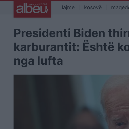
lajme
kosovë
maqed
Presidenti Biden thi
karburantit: Është ko
nga lufta