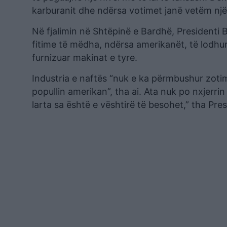
karburanit dhe ndërsa votimet janë vetëm një 
Në fjalimin në Shtëpinë e Bardhë, Presidenti B
fitime të mëdha, ndërsa amerikanët, të lodhu
furnizuar makinat e tyre.
Industria e naftës “nuk e ka përmbushur zoti
popullin amerikan”, tha ai. Ata nuk po nxjerrin 
larta sa është e vështirë të besohet,” tha Pres