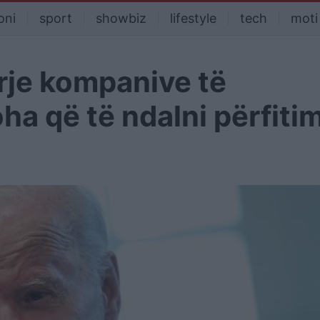
oni
sport
showbiz
lifestyle
tech
moti
rrje kompanive të
ha që të ndalni përfiti