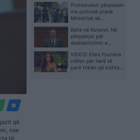
Protestuesit përplasen
një transferim të
me policinë pranë
mundshëm
Ministrisë së
Brendshme, tentojnë
Balla në Kuvend: Në
të heqin gardhin
përpjekjet për
metalik: Kjo është
destabilizimin e
rruga jonë!
Shqipërisë është i
VIDEO/ Eleni Foureira
përfshirë edhe
rrëfen për herë të
Kremlini, PD mungoi
parë frikën që kishte
nga frika e vezëve
nga origjina e saj
shqiptare: Mendoja se
do të më mbylleshin
dyert
gazit që
min, ose
rta të