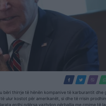
u bëri thirrje të hënën kompanive të karburantit dhe 
 të ulur kostot për amerikanët, si dhe të rrisin prodhi
klarata erdhi ndërsa vazhdon përballja me çmime të la