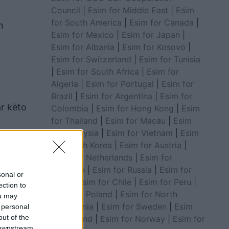
Council
|
Esim for Middle East
|
Esim
for South America
|
Esim for Canada
|
n
Esim for Mexico
|
Esim for Japan
|
Esim for Albania
|
Esim for Kosovo
|
Esim for Switzerland
|
Esim for Tunisia
|
Esim for South Africa
|
Esim for
Algeria
|
Esim for Portugal
|
Esim for
Brazil
|
Esim for Argentina
|
Esim for
ar këto
Colombia
|
Esim for Hong Kong
|
Esim
for Thailand
|
Esim for Macau
|
Esim
for Malaysia
|
Esim for Vietnam
|
Esim
for South Korea
|
Esim for Austria
|
Esim for Netherlands
|
Esim for
Australia
|
Esim for Russia
|
Esim for
sonal or
India
|
Esim for Chile
|
Esim for Peru
|
ection to
Esim for Poland
|
Esim for North
ou may
Macedonia
|
Esim for Sweden
|
Esim
 personal
out of the
for Finland
|
Esim for Norway
|
Esim for
 downstream