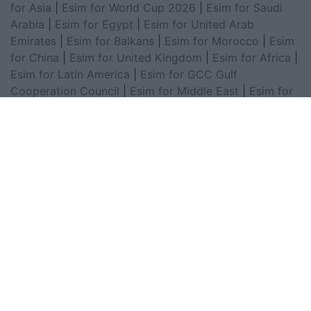
for Asia
|
Esim for World Cup 2026
|
Esim for Saudi
Arabia
|
Esim for Egypt
|
Esim for United Arab
Emirates
|
Esim for Balkans
|
Esim for Morocco
|
Esim
for China
|
Esim for United Kingdom
|
Esim for Africa
|
Esim for Latin America
|
Esim for GCC Gulf
Cooperation Council
|
Esim for Middle East
|
Esim for
South America
|
Esim for Canada
|
Esim for Mexico
|
Esim for Japan
|
Esim for Albania
|
Esim for Kosovo
|
Esim for Switzerland
|
Esim for Tunisia
|
Esim for
South Africa
|
Esim for Algeria
|
Esim for Portugal
|
Esim for Brazil
|
Esim for Argentina
|
Esim for
Colombia
|
Esim for Hong Kong
|
Esim for Thailand
|
Esim for Macau
|
Esim for Malaysia
|
Esim for Vietnam
|
Esim for South Korea
|
Esim for Austria
|
Esim for
Netherlands
|
Esim for Australia
|
Esim for Russia
|
Esim for India
|
Esim for Chile
|
Esim for Peru
|
Esim
for Poland
|
Esim for North Macedonia
|
Esim for
Sweden
|
Esim for Finland
|
Esim for Norway
|
Esim for
Belgium