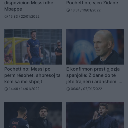
dispozicion Messi dhe
Pochettino, vjen Zidane
Mbappe
18:31 / 19/01/2022
schedule
15:33 / 22/01/2022
schedule
Pochettino: Messi po
E konfirmon prestigjozja
përmirësohet, shpresoj ta
spanjolle: Zidane do të
kem sa më shpejt
jetë trajneri i ardhshëm i
PSG-së
14:49 / 14/01/2022
09:08 / 07/01/2022
schedule
schedule