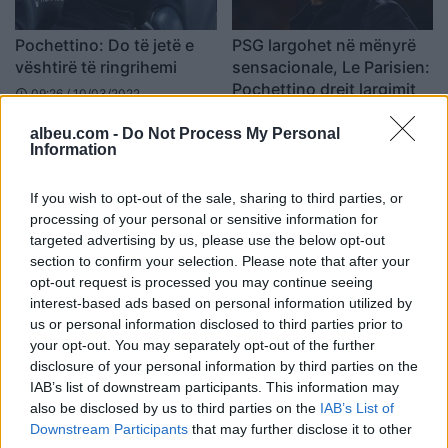
Pochettino: Do të jetë e
PSG largohet në mënyrë
vështirë të ringrihemi
sensacionale, Le Parisien:
Pochettino drejt largimit
09:26 / 10/03/2022
schedule
23:26 / 09/03/2022
schedule
albeu.com -
Do Not Process My Personal
Information
If you wish to opt-out of the sale, sharing to third parties, or
processing of your personal or sensitive information for
targeted advertising by us, please use the below opt-out
section to confirm your selection. Please note that after your
opt-out request is processed you may continue seeing
Pochettino në telashe, sa
Real Madrid dhe
interest-based ads based on personal information utilized by
herë që luajnë MMN, PSG
Manchester United në
us or personal information disclosed to third parties prior to
pëson gola ose humbet
garë për shërbimet e
your opt-out. You may separately opt-out of the further
trajnerit të njohur
disclosure of your personal information by third parties on the
19:20 / 23/02/2022
12:16 / 22/02/2022
schedule
schedule
IAB’s list of downstream participants. This information may
also be disclosed by us to third parties on the
IAB’s List of
Downstream Participants
that may further disclose it to other