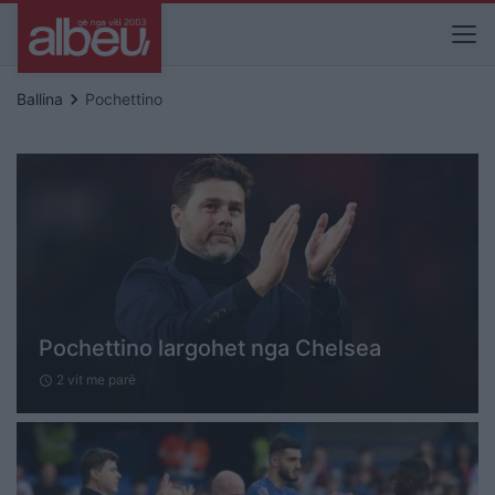
keyboard_arrow_right
Ballina
Pochettino
Pochettino largohet nga Chelsea
2 vit me parë
schedule