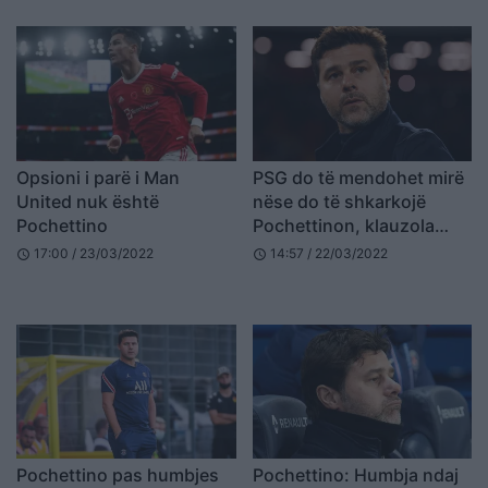
Opsioni i parë i Man
PSG do të mendohet mirë
United nuk është
nëse do të shkarkojë
Pochettino
Pochettinon, klauzola
step francezët
17:00 / 23/03/2022
14:57 / 22/03/2022
schedule
schedule
Pochettino pas humbjes
Pochettino: Humbja ndaj