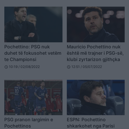
Pochettino: PSG nuk
Mauricio Pochettino nuk
duhet të fokusohet vetëm
është më trajner i PSG-së,
te Championsi
klubi zyrtarizon gjithçka
10:19 / 02/08/2022
12:51 / 05/07/2022
schedule
schedule
PSG pranon largimin e
ESPN: Pochettino
Pochettinos
shkarkohet nga Parisi