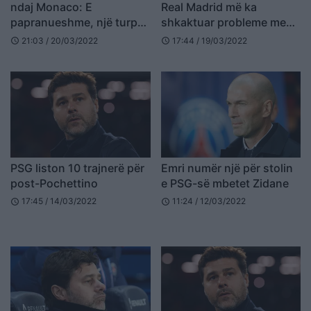
ndaj Monaco: E
Real Madrid më ka
papranueshme, një turp
shkaktuar probleme me
në aspektin sportiv
gjumin
21:03 / 20/03/2022
17:44 / 19/03/2022
schedule
schedule
PSG liston 10 trajnerë për
Emri numër një për stolin
post-Pochettino
e PSG-së mbetet Zidane
17:45 / 14/03/2022
11:24 / 12/03/2022
schedule
schedule