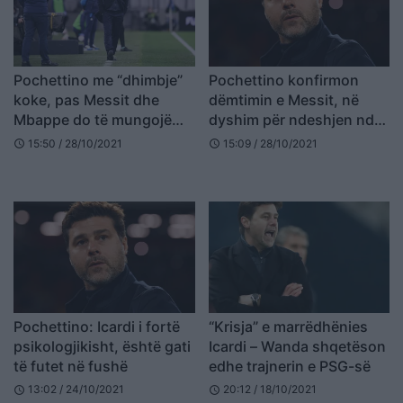
Pochettino me “dhimbje”
Pochettino konfirmon
koke, pas Messit dhe
dëmtimin e Messit, në
Mbappe do të mungojë
dyshim për ndeshjen ndaj
ndaj Lille
Lille
15:50 / 28/10/2021
15:09 / 28/10/2021
schedule
schedule
Pochettino: Icardi i fortë
“Krisja” e marrëdhënies
psikologjikisht, është gati
Icardi – Wanda shqetëson
të futet në fushë
edhe trajnerin e PSG-së
13:02 / 24/10/2021
20:12 / 18/10/2021
schedule
schedule