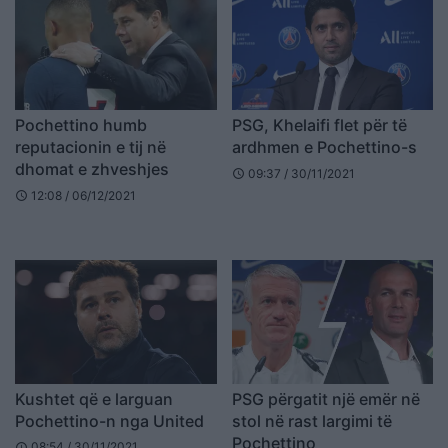
Pochettino humb
PSG, Khelaifi flet për të
reputacionin e tij në
ardhmen e Pochettino-s
dhomat e zhveshjes
09:37 / 30/11/2021
schedule
12:08 / 06/12/2021
schedule
Kushtet që e larguan
PSG përgatit një emër në
Pochettino-n nga United
stol në rast largimi të
Pochettino
08:54 / 30/11/2021
schedule