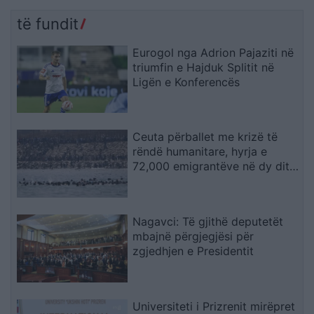
të fundit
Eurogol nga Adrion Pajaziti në
triumfin e Hajduk Splitit në
Ligën e Konferencës
Ceuta përballet me krizë të
rëndë humanitare, hyrja e
72,000 emigrantëve në dy ditë
ndez përplasjet politike në
Spanjë
Nagavci: Të gjithë deputetët
mbajnë përgjegjësi për
zgjedhjen e Presidentit
Universiteti i Prizrenit mirëpret