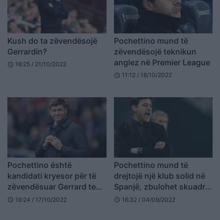
Kush do ta zëvendësojë
Pochettino mund të
Gerrardin?
zëvendësojë teknikun
anglez në Premier League
16:25 / 21/10/2022
schedule
11:12 / 18/10/2022
schedule
Pochettino është
Pochettino mund të
kandidati kryesor për të
drejtojë një klub solid në
zëvendësuar Gerrard te
Spanjë, zbulohet skuadra
Aston Villa, ka dhe 2 emra
e njohur
19:24 / 17/10/2022
16:32 / 04/09/2022
schedule
schedule
të njohur