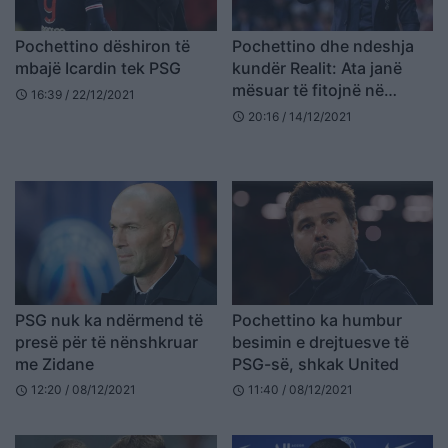
Pochettino dëshiron të
Pochettino dhe ndeshja
mbajë Icardin tek PSG
kundër Realit: Ata janë
mësuar të fitojnë në
16:39 / 22/12/2021
schedule
Champions League
20:16 / 14/12/2021
schedule
PSG nuk ka ndërmend të
Pochettino ka humbur
presë për të nënshkruar
besimin e drejtuesve të
me Zidane
PSG-së, shkak United
12:20 / 08/12/2021
11:40 / 08/12/2021
schedule
schedule