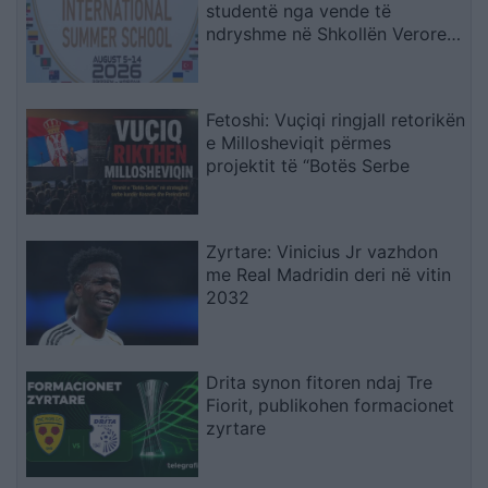
studentë nga vende të
ndryshme në Shkollën Verore
Ndërkombëtare
Fetoshi: Vuçiqi ringjall retorikën
e Millosheviqit përmes
projektit të “Botës Serbe
Zyrtare: Vinicius Jr vazhdon
me Real Madridin deri në vitin
2032
Drita synon fitoren ndaj Tre
Fiorit, publikohen formacionet
zyrtare