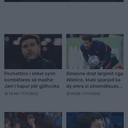
Pochettino i shkel syrin
Simeone drejt largimit nga
kombëtares së madhe:
Atletico, klubi spanjoll ka
Jam i hapur për gjithccka
dy emra si zëvendësues
të mundshëm
15:49 / 17/11/2022
09:28 / 11/11/2022
schedule
schedule