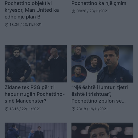
Pochettino objektivi
Pochettino ka një çmim
kryesor, Man United ka
09:28 / 23/11/2021
schedule
edhe një plan B
13:36 / 23/11/2021
schedule
Zidane tek PSG për t’i
“Një është i lumtur, tjetri
hapur rrugën Pochettino-
është i trishtuar”,
s në Mancehster?
Pochettino zbulon se
“nuk është e lehtë” të
18:16 / 22/11/2021
23:18 / 19/11/2021
schedule
schedule
trajtosh lojtarët e PSG