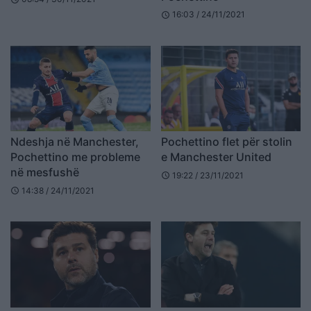
16:03 / 24/11/2021
schedule
Ndeshja në Manchester,
Pochettino flet për stolin
Pochettino me probleme
e Manchester United
në mesfushë
19:22 / 23/11/2021
schedule
14:38 / 24/11/2021
schedule