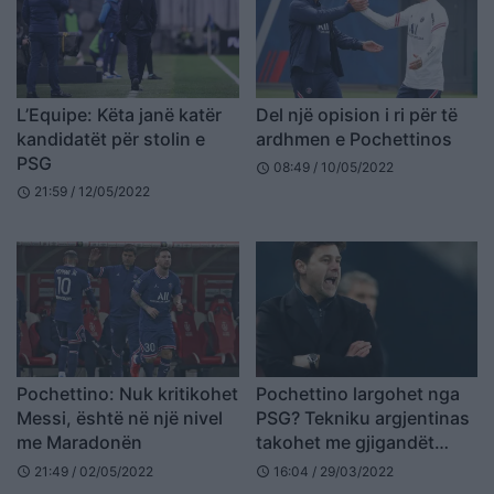
L’Equipe: Këta janë katër
Del një opision i ri për të
kandidatët për stolin e
ardhmen e Pochettinos
PSG
08:49 / 10/05/2022
schedule
21:59 / 12/05/2022
schedule
Pochettino: Nuk kritikohet
Pochettino largohet nga
Messi, është në një nivel
PSG? Tekniku argjentinas
me Maradonën
takohet me gjigandët
Anglezë
21:49 / 02/05/2022
16:04 / 29/03/2022
schedule
schedule