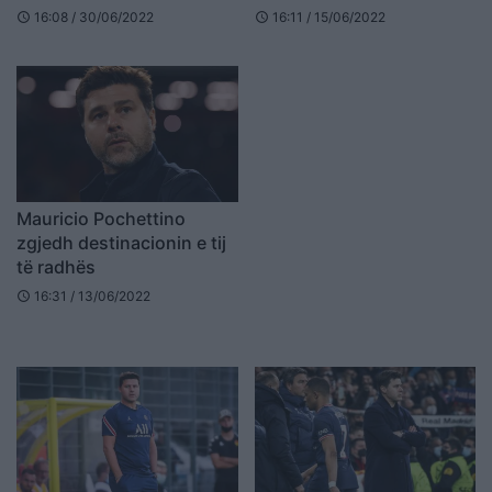
16:08 / 30/06/2022
16:11 / 15/06/2022
schedule
schedule
Mauricio Pochettino
zgjedh destinacionin e tij
të radhës
16:31 / 13/06/2022
schedule