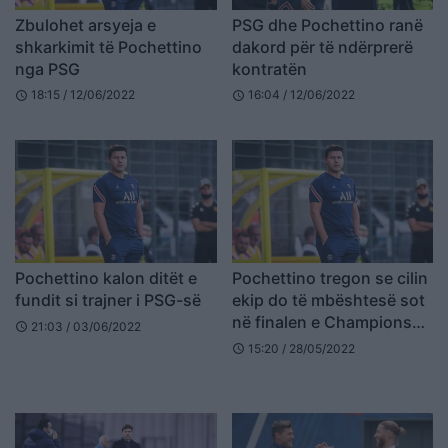
Zbulohet arsyeja e
PSG dhe Pochettino ranë
shkarkimit të Pochettino
dakord për të ndërprerë
nga PSG
kontratën
18:15 / 12/06/2022
16:04 / 12/06/2022
schedule
schedule
Pochettino kalon ditët e
Pochettino tregon se cilin
fundit si trajner i PSG-së
ekip do të mbështesë sot
në finalen e Champions
21:03 / 03/06/2022
schedule
League
15:20 / 28/05/2022
schedule