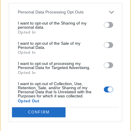
third parties.
Personal Data Processing Opt Outs
I want to opt-out of the Sharing of my
personal data.
Incidenti i Pochettino pas
Pochettino i vë kusht Man
Opted In
golit të Mbappe
United, kërkon këtë
bomber
I want to opt-out of the Sale of my
18:06 / 16/02/2022
schedule
Personal Data.
19:40 / 11/02/2022
schedule
Opted In
I want to opt-out of processing my
Personal Data for Targeted Advertising.
Opted In
I want to opt-out of Collection, Use,
Retention, Sale, and/or Sharing of my
Personal Data that Is Unrelated with the
Purposes for which it was collected.
Opted Out
Pochettino favorit për
Mirror: Pochettino favorit
CONFIRM
stolin e Man United
për stolin e Man United
17:41 / 10/02/2022
17:14 / 03/02/2022
schedule
schedule