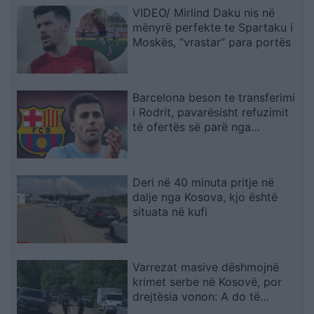
VIDEO/ Mirlind Daku nis në
mënyrë perfekte te Spartaku i
Moskës, “vrastar” para portës
Barcelona beson te transferimi
i Rodrit, pavarësisht refuzimit
të ofertës së parë nga
Manchester City
Deri në 40 minuta pritje në
dalje nga Kosova, kjo është
situata në kufi
Varrezat masive dëshmojnë
krimet serbe në Kosovë, por
drejtësia vonon: A do të
gjykohen përgjegjësit?