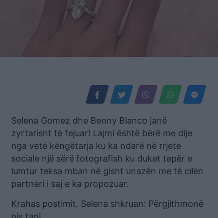
Selena Gomez dhe Benny Blanco janë
zyrtarisht të fejuar! Lajmi është bërë me dije
nga vetë këngëtarja ku ka ndarë në rrjete
sociale një sërë fotografish ku duket tepër e
lumtur teksa mban në gisht unazën me të cilën
partneri i saj e ka propozuar.
Krahas postimit, Selena shkruan: Përgjithmonë
nis tani.