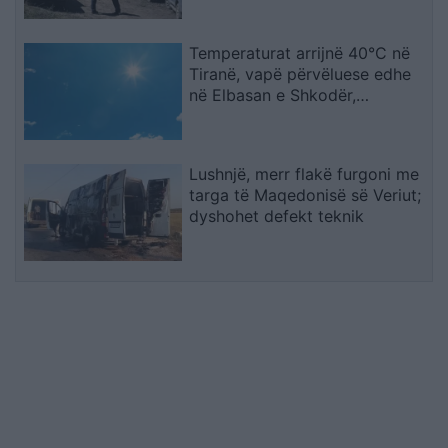
Temperaturat arrijnë 40°C në
Tiranë, vapë përvëluese edhe
në Elbasan e Shkodër,
parashikimi për sot
Lushnjë, merr flakë furgoni me
targa të Maqedonisë së Veriut;
dyshohet defekt teknik