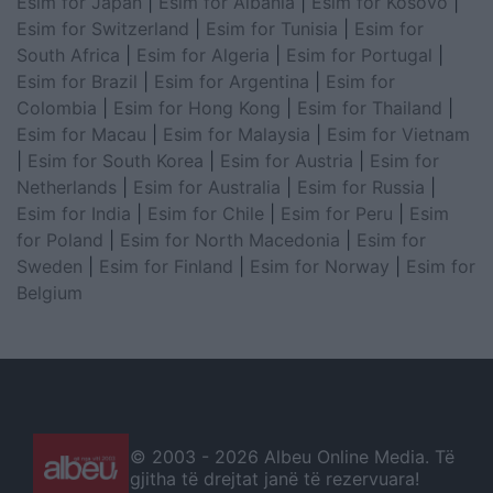
Esim for Japan
|
Esim for Albania
|
Esim for Kosovo
|
Esim for Switzerland
|
Esim for Tunisia
|
Esim for
South Africa
|
Esim for Algeria
|
Esim for Portugal
|
Esim for Brazil
|
Esim for Argentina
|
Esim for
Colombia
|
Esim for Hong Kong
|
Esim for Thailand
|
Esim for Macau
|
Esim for Malaysia
|
Esim for Vietnam
|
Esim for South Korea
|
Esim for Austria
|
Esim for
Netherlands
|
Esim for Australia
|
Esim for Russia
|
Esim for India
|
Esim for Chile
|
Esim for Peru
|
Esim
for Poland
|
Esim for North Macedonia
|
Esim for
Sweden
|
Esim for Finland
|
Esim for Norway
|
Esim for
Belgium
© 2003 -
2026 Albeu Online Media. Të
gjitha të drejtat janë të rezervuara!