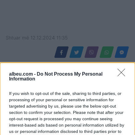
Shtuar
më
12.12.2024 11:35
albeu.com -
Do Not Process My Personal
Information
If you wish to opt-out of the sale, sharing to third parties, or
processing of your personal or sensitive information for
targeted advertising by us, please use the below opt-out
section to confirm your selection. Please note that after your
opt-out request is processed you may continue seeing
Horoskopi i sotëm, 8
Temperaturat arrijnë 40°C
interest-based ads based on personal information utilized by
us or personal information disclosed to third parties prior to
gusht 2026: Cilat janë
në Tiranë, vapë