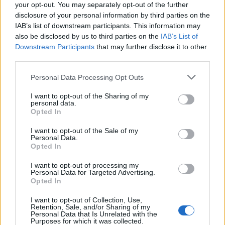
your opt-out. You may separately opt-out of the further
shenjat më me fat
përvëluese edhe në
disclosure of your personal information by third parties on the
Elbasan e Shkodër,
IAB’s list of downstream participants. This information may
parashikimi për sot
also be disclosed by us to third parties on the
IAB’s List of
Downstream Participants
that may further disclose it to other
third parties.
Personal Data Processing Opt Outs
I want to opt-out of the Sharing of my
Lushnjë, merr flakë
Përplasje mes tre
personal data.
furgoni me targa të
automjetesh në aksin
Opted In
Maqedonisë së Veriut;
Lezhë-Laç, një person
I want to opt-out of the Sale of my
dyshohet defekt teknik
lëndohet
Personal Data.
Opted In
I want to opt-out of processing my
Personal Data for Targeted Advertising.
Opted In
I want to opt-out of Collection, Use,
Retention, Sale, and/or Sharing of my
Kurti kundërshton
Gramsh, tre zjarre nën
Personal Data that Is Unrelated with the
Purposes for which it was collected.