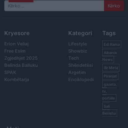
Search
Kryesore
Kategori
Tags
Erion Veliaj
Lifestyle
Edi Rama
Free Esim
Showbiz
Albania
Zgjedhjet 2025
Tech
News
Belinda Balluku
Shëndetësi
Ilir Meta
SPAK
Argetim
Piranjat
Kombëtarja
Enciklopedi
gazeta,
tv,
portale
Sali
Berisha