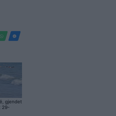
ë, gjendet
 29-