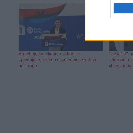
Alimehmeti ankimon rezultatin e
“Lufta” për 
zgjedhjeve, kërkon rinumërimin e votave
Thellohet di
në Tiranë
shumë mes T