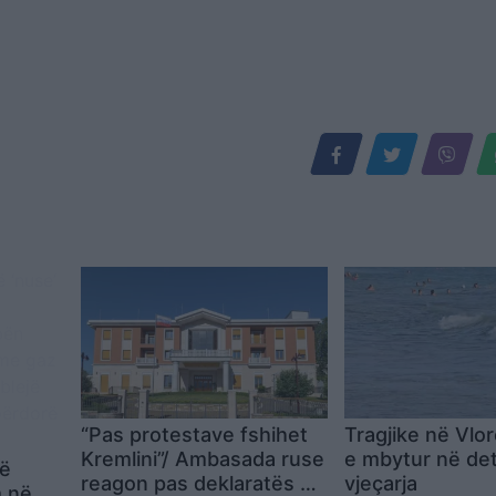
“Pas protestave fshihet
Tragjike në Vlor
Kremlini”/ Ambasada ruse
e mbytur në det
më
reagon pas deklaratës së
vjeçarja
m në