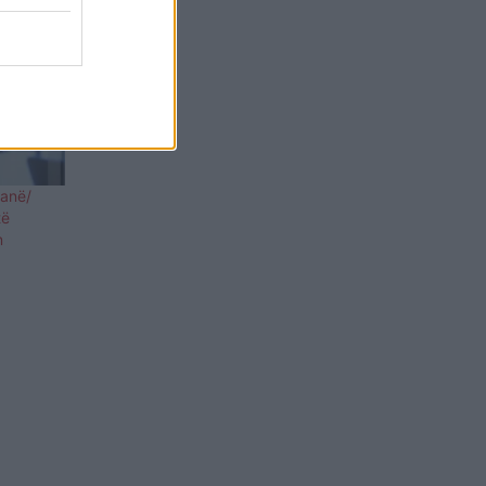
ranë/
të
n