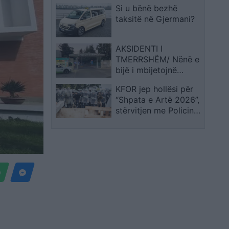
në Tiranë! Me ne do të
Si u bënë bezhë
Cristiano Ronaldos
jenë dhe…
taksitë në Gjermani?
AKSIDENTI I
TMERRSHËM/ Nënë e
bijë i mbijetojnë
përplasjes së
KFOR jep hollësi për
autobusit por
“Shpata e Artë 2026”,
humbin…
stërvitjen me Policinë,
EULEX-in, AME-në
dhe FSK-në për
menaxhimin e krizave