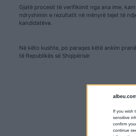
Gjatë procesit të verifikimit nga ana ime, kam 
ndryshimin e rezultatit në mënyrë tejet të ndj
kandidatëve.
Në këto kushte, po paraqes këtë ankim pranë
të Republikës së Shqipërisë:
albeu.com
If you wish 
sensitive in
confirm you
continue se