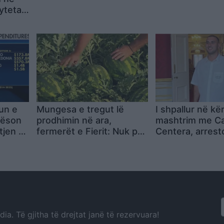
Ballës: Na habitën!
ytetari
Qeveria të ketë kujdes
bombat
me deklaratat, po
 Ka
kërkojnë armiq aty ku
nga
nuk ka
ë
un e
Mungesa e tregut lë
I shpallur në kë
rëson
prodhimin në ara,
mashtrim me Ca
tjen e
fermerët e Fierit: Nuk po
Centera, arrest
shesim, duhet ndërhyrje
Dhërmi Granit 
urgjente
a. Të gjitha të drejtat janë të rezervuara!