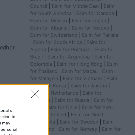
Council
|
Esim for Middle East
|
Esim
for South America
|
Esim for Canada
|
Esim for Mexico
|
Esim for Japan
|
Esim for Albania
|
Esim for Kosovo
|
Esim for Switzerland
|
Esim for Tunisia
|
Esim for South Africa
|
Esim for
jedhor
Algeria
|
Esim for Portugal
|
Esim for
Brazil
|
Esim for Argentina
|
Esim for
Colombia
|
Esim for Hong Kong
|
Esim
for Thailand
|
Esim for Macau
|
Esim
for Malaysia
|
Esim for Vietnam
|
Esim
for South Korea
|
Esim for Austria
|
Esim for Netherlands
|
Esim for
Australia
|
Esim for Russia
|
Esim for
India
|
Esim for Chile
|
Esim for Peru
|
sonal or
Esim for Poland
|
Esim for North
ection to
Macedonia
|
Esim for Sweden
|
Esim
ou may
for Finland
|
Esim for Norway
|
Esim for
 personal