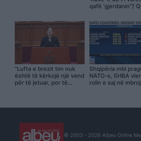
Aktivisti: E vërteta nuk
qafë ‘gjerdanin’”/ Q
fshihet me propagandë!
bën “varëse” me 
Po na mbështesin edhe
me gaz lotësjellës:
senatorët amerikanë
lekë të blejë këto 
serbi që t’i përdor
kundër popullit
“Lufta e brezit tim nuk
Shqipëria mbi prag
është të kërkojë një vend
NATO-s, SHBA vle
për të jetuar, por të
rolin e saj në mbroj
shndërrojmë Shqipërinë
aleancës
në të jetueshme”,
‘Neomalsorja’ thumbon
Ramën në “Financial
Times”: E kam edhe
personale
© 2003 -
2026 Albeu Online Medi