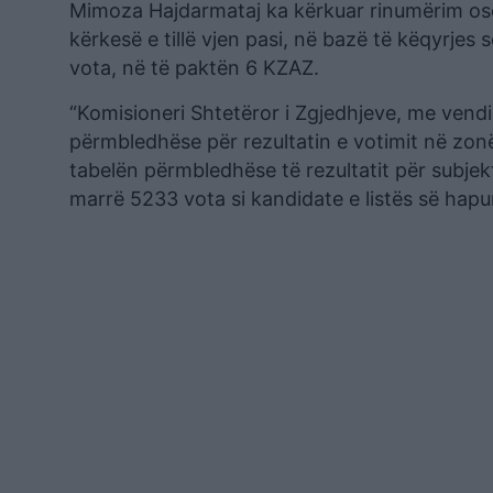
Mimoza Hajdarmataj ka kërkuar rinumërim ose r
kërkesë e tillë vjen pasi, në bazë të këqyrjes
vota, në të paktën 6 KZAZ.
“Komisioneri Shtetëror i Zgjedhjeve, me vendi
përmbledhëse për rezultatin e votimit në zon
tabelën përmbledhëse të rezultatit për subje
marrë 5233 vota si kandidate e listës së hapu