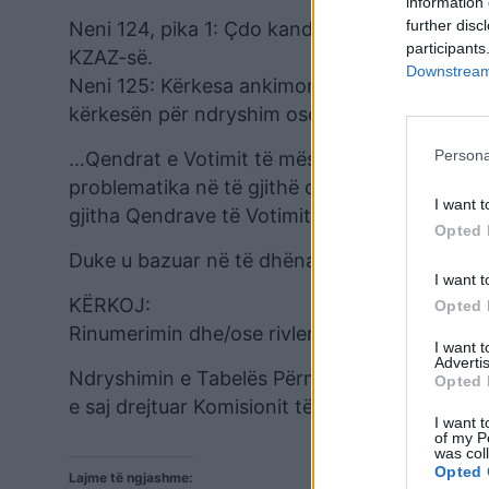
information 
further disc
Neni 124, pika 1: Çdo kandidat ka të drejtë 
participants
KZAZ-së.
Downstream 
Neni 125: Kërkesa ankimore duhet të përmbajë 
kërkesën për ndryshim ose shfuqizim të vend
Persona
…Qendrat e Votimit të mësipërme, por edhe sh
problematika në të gjithë qarkun e Tiranës, du
I want t
gjitha Qendrave të Votimit.
Opted 
Duke u bazuar në të dhënat e mësipërme, për
I want t
KËRKOJ:
Opted 
Rinumerimin dhe/ose rivlerësimin e të gjitha 
I want 
Advertis
Ndryshimin e Tabelës Përmbledhëse sipas rinu
Opted 
e saj drejtuar Komisionit të Ankimimeve dhe 
I want t
of my P
was col
Opted 
Lajme të ngjashme: