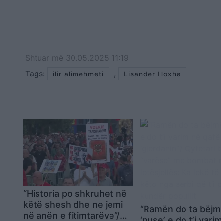
Shtuar
më
30.05.2025 11:19
Tags:
,
ilir alimehmeti
Lisander Hoxha
“Historia po shkruhet në
këtë shesh dhe ne jemi
“Ramën do ta bëj
në anën e fitimtarëve”/
‘nuse’ e do t’i vari