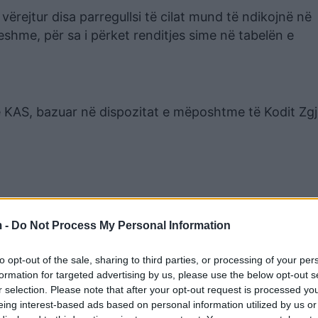
vërejtur disa parregullsi të cilat mund të ndikojnë në
eshme, për sa i përket renditjes sime në tabelën e
 KAS, bazuar në dispozitat e mëposhtme të Kodit Zg
 -
Do Not Process My Personal Information
to opt-out of the sale, sharing to third parties, or processing of your per
formation for targeted advertising by us, please use the below opt-out s
r selection. Please note that after your opt-out request is processed y
eing interest-based ads based on personal information utilized by us or