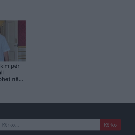
rkim për
ll
ohet në
Pepnika
Search