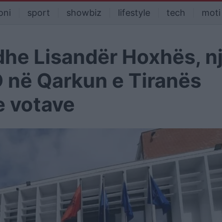
oni
sport
showbiz
lifestyle
tech
moti
 dhe Lisandër Hoxhës, n
D në Qarkun e Tiranës
e votave