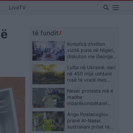
search
LiveTV
jë
të fundit
Konjufca zhvillon
vizitë pune në Nigeri,
diskuton me George
Akume për raportet
Lufta në Ukrainë, deri
me Kosovën
në 450 mijë ushtarë
rusë të vrarë mes
humbjeve rekord dhe
Nesër protesta më e
ofensivës së ngadaltë,
madhe
por Putini vijon pa u
mbarëkombëtare!
ndalur
Organizatorët thirrje
Ange Postecoglou
shqiptarëve: Nga
pranë Al-Nassr,
Konispoli në Vermosh,
australiani pritet të
nga diaspora, të gjithë
drejtojë ekipin e