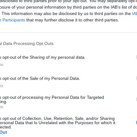
disclosed to third parties prior to your opt-out. You may separately opt-
losure of your personal information by third parties on the IAB’s list of
të paraqesë kërkesë ankimore për veprimet ose mosve
. This information may also be disclosed by us to third parties on the
IA
Participants
that may further disclose it to other third parties.
faktet, provat dhe argumentet ligjore për të justifik
imit të ankimuar…
l Data Processing Opt Outs
umë të tjera, krijojnë bindjen se numërimi ka pasur
ke krijuar shkak për rinumërimin dhe/ose rivlerësimin
o opt-out of the Sharing of my personal data.
In
fundimisht:
o opt-out of the Sale of my Personal Data.
In
Qendrave të Votimit të Qarkut Tiranë;
to opt-out of processing my Personal Data for Targeted
ing.
merimit dhe/ose rivlerësimit të votave,” thuhet në k
In
Sanksioneve.
o opt-out of Collection, Use, Retention, Sale, and/or Sharing
ersonal Data that Is Unrelated with the Purposes for which it
lected.
Out