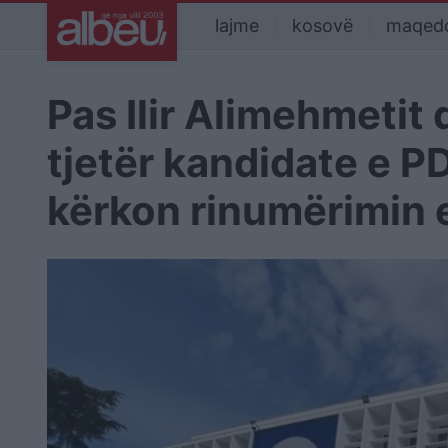
lajme
kosovë
maqed
Pas Ilir Alimehmetit
tjetër kandidate e P
kërkon rinumërimin 