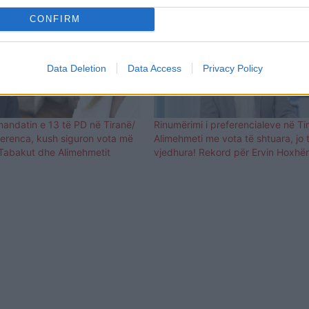
CONFIRM
Data Deletion
Data Access
Privacy Policy
mandatin e 13 të PD në Tiranë/
Rinumërimi i preferencialeve në Ti
ferenca, kush siguron vota më
Alimehmeti me vota të shtuara, jo 
abakut dhe Alimehmetit
vjedhura! Rekord për Ervin Hoxhë