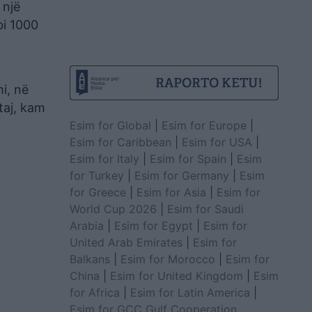
 një
bi 1000
i, në
taj, kam
Esim for Global
|
Esim for Europe
|
Esim for Caribbean
|
Esim for USA
|
Esim for Italy
|
Esim for Spain
|
Esim
for Turkey
|
Esim for Germany
|
Esim
for Greece
|
Esim for Asia
|
Esim for
World Cup 2026
|
Esim for Saudi
Arabia
|
Esim for Egypt
|
Esim for
United Arab Emirates
|
Esim for
Balkans
|
Esim for Morocco
|
Esim for
China
|
Esim for United Kingdom
|
Esim
for Africa
|
Esim for Latin America
|
Esim for GCC Gulf Cooperation