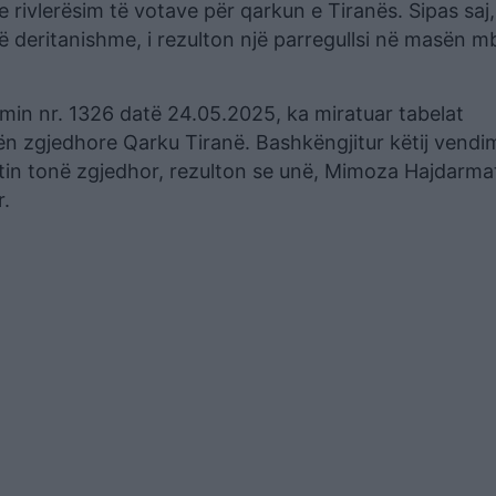
ivlerësim të votave për qarkun e Tiranës. Sipas saj,
 së deritanishme, i rezulton një parregullsi në masën m
min nr. 1326 datë 24.05.2025, ka miratuar tabelat
ën zgjedhore Qarku Tiranë. Bashkëngjitur këtij vendim
ktin tonë zgjedhor, rezulton se unë, Mimoza Hajdarma
r.