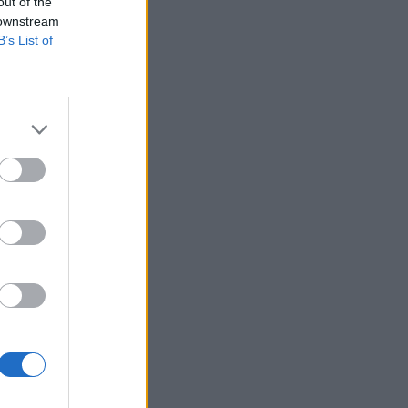
out of the
Belgium
 downstream
primet e
B’s List of
uar
 e të
ërkesën