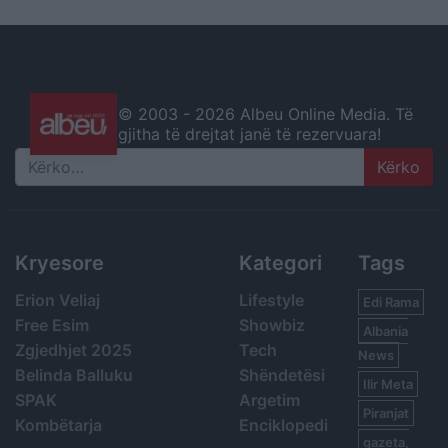
© 2003 -
2026 Albeu Online Media. Të
gjitha të drejtat janë të rezervuara!
Search
Kryesore
Kategori
Tags
Erion Veliaj
Lifestyle
Edi Rama
Free Esim
Showbiz
Albania
Zgjedhjet 2025
Tech
News
Belinda Balluku
Shëndetësi
Ilir Meta
SPAK
Argetim
Piranjat
Kombëtarja
Enciklopedi
gazeta,