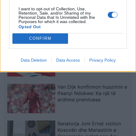
të fundit
I want to opt-out of Collection, Use,
Retention, Sale, and/or Sharing of my
Sazan Guri bën thirrje për
Personal Data that Is Unrelated with the
rrethimin e Kryeministrisë dhe
Purposes for which it was collected.
Parlamentit: Rezistenca të
Opted Out
vazhdojë
CONFIRM
Detyrimet mbajnë të bllokuar
merkaton, Skënderbeu sqaron
Data Deletion
Data Access
Privacy Policy
zyrtarisht situatën
Van Dijk konfirmon huazimin e
Ifeanyi Ndukwe: Ka një të
ardhme premtuese
Senatorja Joni Ernst viziton
Kosovën dhe Manastirin e