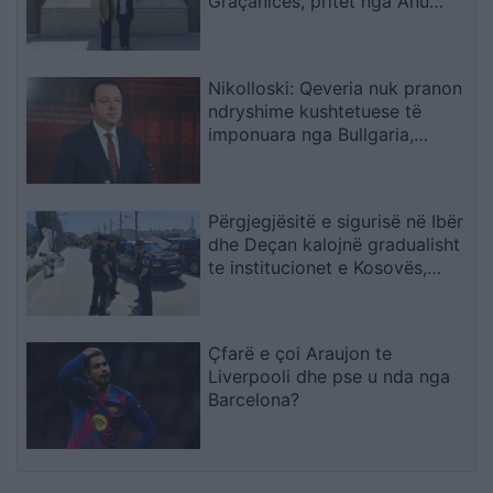
Graçanicës, pritet nga Anu
Prattipati
Nikolloski: Qeveria nuk pranon
ndryshime kushtetuese të
imponuara nga Bullgaria,
bllokada e Sofjes është politike
Përgjegjësitë e sigurisë në Ibër
dhe Deçan kalojnë gradualisht
te institucionet e Kosovës,
Halilaj: Mesazh i qartë për
Beogradin
Çfarë e çoi Araujon te
Liverpooli dhe pse u nda nga
Barcelona?