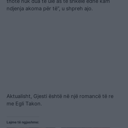
thotë nuk dua të ulë as të shkelë edhe kam
ndjenja akoma për të”, u shpreh ajo.
Aktualisht, Gjesti është në një romancë të re
me Egli Takon.
Lajme të ngjashme: