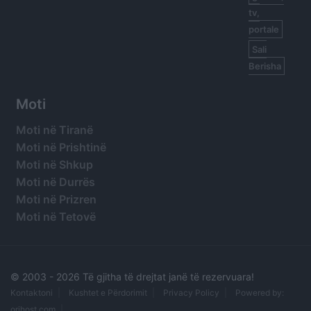
tv,
portale
Sali
Berisha
Moti
Moti në Tiranë
Moti në Prishtinë
Moti në Shkup
Moti në Durrës
Moti në Prizren
Moti në Tetovë
© 2003 -
2026 Të gjitha të drejtat janë të rezervuara!
Kontaktoni
Kushtet e Përdorimit
Privacy Policy
Powered by:
orihost.com