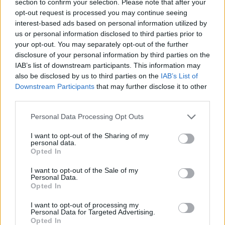
section to confirm your selection. Please note that after your
opt-out request is processed you may continue seeing
interest-based ads based on personal information utilized by
us or personal information disclosed to third parties prior to
your opt-out. You may separately opt-out of the further
disclosure of your personal information by third parties on the
Reforma Territoriale vë
Forcat e Armatosura
IAB’s list of downstream participants. This information may
bashkitë në lëvizje në
vlerësojnë rezultatet e 6-
also be disclosed by us to third parties on the
IAB’s List of
kulmin e sezonit veror për
mujorit të parë:
Downstream Participants
that may further disclose it to other
përmbushjen e kërkesave
Përmirësime në rekrutim,
third parties.
stërvitje dhe modernizim
Personal Data Processing Opt Outs
I want to opt-out of the Sharing of my
personal data.
Opted In
I want to opt-out of the Sale of my
Personal Data.
Detyrimet e bashkive dhe
Prishen strukturat e
Opted In
ministrive arrijnë në 7.83
paligjshme në Vlorë, i
miliardë lekë, rritje me 2
hapet rruga tregut të ri
I want to opt-out of processing my
miliardë lekë nga fundi i
pranë ish-Gjykatës së
Personal Data for Targeted Advertising.
Opted In
2025-ës
Vjetër