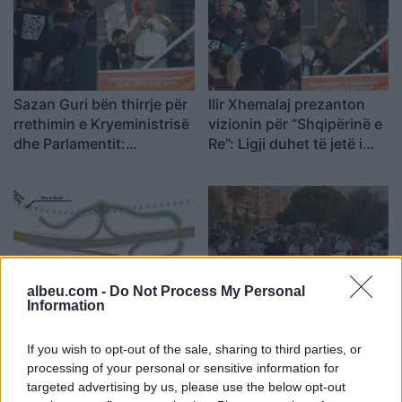
Sazan Guri bën thirrje për
Ilir Xhemalaj prezanton
rrethimin e Kryeministrisë
vizionin për “Shqipërinë e
dhe Parlamentit:
Re”: Ligji duhet të jetë i
Rezistenca të vazhdojë
barabartë dhe shteti t’u
shërbejë qytetarëve
albeu.com -
Do Not Process My Personal
Information
Autostrada Elbasan-
Banorët protestojnë në
Rrogozhinë, ARRSH: Nyja
Orikum, kërkojnë që
lidhëse në Papër do të
njësia administrative të
If you wish to opt-out of the sale, sharing to third parties, or
ndërtohet në një fazë të
bëhet sërish bashki
processing of your personal or sensitive information for
targeted advertising by us, please use the below opt-out
dytë