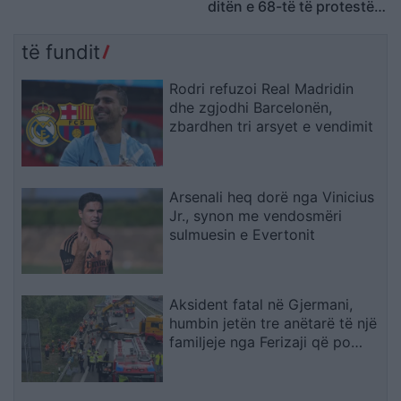
ditën e 68-të të protestës
Frakull
kundër Ramës, kërkojnë
largimin e tij
të fundit
Rodri refuzoi Real Madridin
dhe zgjodhi Barcelonën,
zbardhen tri arsyet e vendimit
Arsenali heq dorë nga Vinicius
Jr., synon me vendosmëri
sulmuesin e Evertonit
Aksident fatal në Gjermani,
humbin jetën tre anëtarë të një
familjeje nga Ferizaji që po
ktheheshin nga Kosova