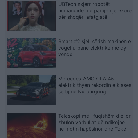
UBTech nxjerr robotët
humanoidë me pamje njerëzore
për shoqëri afatgjatë
Smart #2 sjell sërish makinën e
vogël urbane elektrike me dy
vende
Mercedes-AMG CLA 45
elektrik thyen rekordin e klasës
së tij në Nürburgring
Teleskopi më i fuqishëm diellor
zbulon vorbullat që ndikojnë
në motin hapësinor dhe Tokë