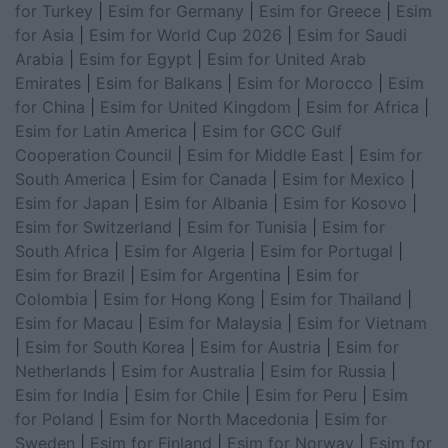
for Turkey
|
Esim for Germany
|
Esim for Greece
|
Esim
for Asia
|
Esim for World Cup 2026
|
Esim for Saudi
Arabia
|
Esim for Egypt
|
Esim for United Arab
Emirates
|
Esim for Balkans
|
Esim for Morocco
|
Esim
for China
|
Esim for United Kingdom
|
Esim for Africa
|
Esim for Latin America
|
Esim for GCC Gulf
Cooperation Council
|
Esim for Middle East
|
Esim for
South America
|
Esim for Canada
|
Esim for Mexico
|
Esim for Japan
|
Esim for Albania
|
Esim for Kosovo
|
Esim for Switzerland
|
Esim for Tunisia
|
Esim for
South Africa
|
Esim for Algeria
|
Esim for Portugal
|
Esim for Brazil
|
Esim for Argentina
|
Esim for
Colombia
|
Esim for Hong Kong
|
Esim for Thailand
|
Esim for Macau
|
Esim for Malaysia
|
Esim for Vietnam
|
Esim for South Korea
|
Esim for Austria
|
Esim for
Netherlands
|
Esim for Australia
|
Esim for Russia
|
Esim for India
|
Esim for Chile
|
Esim for Peru
|
Esim
for Poland
|
Esim for North Macedonia
|
Esim for
Sweden
|
Esim for Finland
|
Esim for Norway
|
Esim for