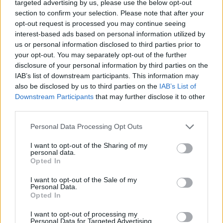
targeted advertising by us, please use the below opt-out
section to confirm your selection. Please note that after your
opt-out request is processed you may continue seeing
interest-based ads based on personal information utilized by
us or personal information disclosed to third parties prior to
your opt-out. You may separately opt-out of the further
disclosure of your personal information by third parties on the
IAB’s list of downstream participants. This information may
Nga gëzimi i dasmës te
Hyri me Jet Ski në
also be disclosed by us to third parties on the
IAB’s List of
dhimbja e madhe, Arianit
hapësirën e pushuesve në
Downstream Participants
that may further disclose it to other
Çetaj gjendet i pajetë në
Zvërnec, gjobitet me 300
third parties.
Pejë
mijë lekë drejtuesi
Personal Data Processing Opt Outs
I want to opt-out of the Sharing of my
personal data.
Opted In
I want to opt-out of the Sale of my
Personal Data.
Opted In
“Po ngrihet një ministri
Infermierja shqiptare në
paralele e Shëndetësisë”/
Itali shpërthen në lot në
I want to opt-out of processing my
Këlliçi: Projektligji i
protestë: Pacientët
Personal Data for Targeted Advertising.