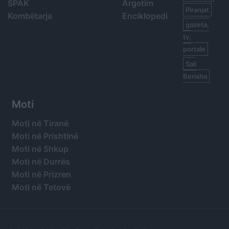
SPAK
Argetim
Piranjat
Kombëtarja
Enciklopedi
gazeta,
tv,
portale
Sali
Berisha
Moti
Moti në Tiranë
Moti në Prishtinë
Moti në Shkup
Moti në Durrës
Moti në Prizren
Moti në Tetovë