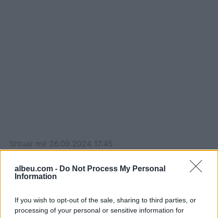
Shtuar
më
26.09.2024 17:45
Tags:
,
,
deklarata
Shqiperia
Ukraina
albeu.com -
Do Not Process My Personal
Information
If you wish to opt-out of the sale, sharing to third parties, or
processing of your personal or sensitive information for