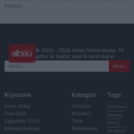
Belgium
© 2003 -
2026 Albeu Online Media. Të
gjitha të drejtat janë të rezervuara!
Search
Kryesore
Kategori
Tags
Erion Veliaj
Lifestyle
Edi Rama
Free Esim
Showbiz
Albania
Zgjedhjet 2025
Tech
News
Belinda Balluku
Shëndetësi
Ilir Meta