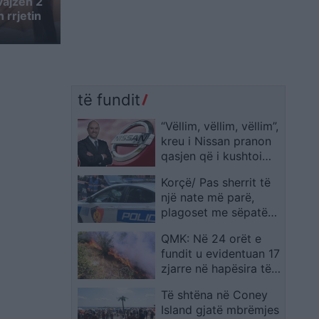
vajzën 2
 rrjetin
të fundit
“Vëllim, vëllim, vëllim”,
kreu i Nissan pranon
qasjen që i kushtoi
shtrenjtë kompanisë
Korçë/ Pas sherrit të
një nate më parë,
plagoset me sëpatë
një person dhe vihet
QMK: Në 24 orët e
në pranga autori
fundit u evidentuan 17
zjarre në hapësira të
hapura
Të shtëna në Coney
Island gjatë mbrëmjes