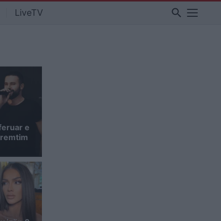
search
LiveTV
feruar e
 premtim