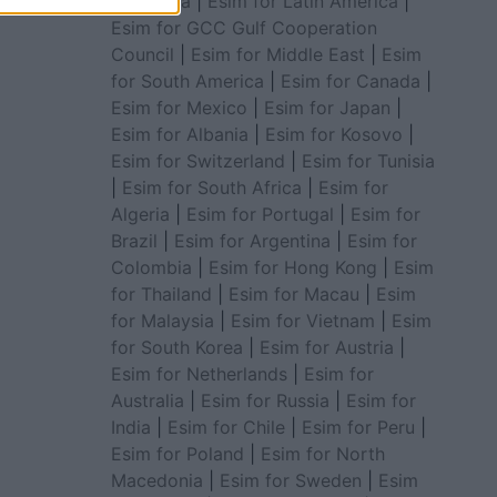
for Africa
|
Esim for Latin America
|
Esim for GCC Gulf Cooperation
Council
|
Esim for Middle East
|
Esim
for South America
|
Esim for Canada
|
Esim for Mexico
|
Esim for Japan
|
Esim for Albania
|
Esim for Kosovo
|
Esim for Switzerland
|
Esim for Tunisia
|
Esim for South Africa
|
Esim for
Algeria
|
Esim for Portugal
|
Esim for
Brazil
|
Esim for Argentina
|
Esim for
Colombia
|
Esim for Hong Kong
|
Esim
for Thailand
|
Esim for Macau
|
Esim
for Malaysia
|
Esim for Vietnam
|
Esim
for South Korea
|
Esim for Austria
|
Esim for Netherlands
|
Esim for
Australia
|
Esim for Russia
|
Esim for
India
|
Esim for Chile
|
Esim for Peru
|
Esim for Poland
|
Esim for North
Macedonia
|
Esim for Sweden
|
Esim