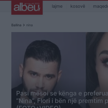
lajme
kosovë
maqed
keyboard_arrow_right
Ballina
nina
Pasi mësoi se kënga e preferua
“Nina”, Flori i bën një premtim 