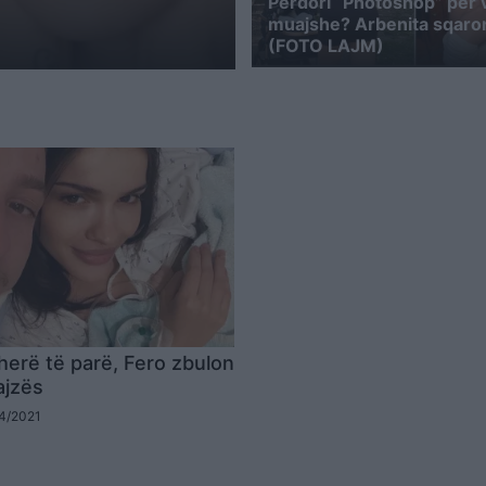
Përdori “Photoshop” për 
muajshe? Arbenita sqaron
(FOTO LAJM)
herë të parë, Fero zbulon
ajzës
04/2021