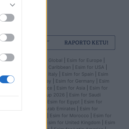
Esim for Global
|
Esim for Europe
|
Esim for Caribbean
|
Esim for USA
|
Esim for Italy
|
Esim for Spain
|
Esim
for Turkey
|
Esim for Germany
|
Esim
for Greece
|
Esim for Asia
|
Esim for
World Cup 2026
|
Esim for Saudi
Arabia
|
Esim for Egypt
|
Esim for
United Arab Emirates
|
Esim for
Balkans
|
Esim for Morocco
|
Esim for
China
|
Esim for United Kingdom
|
Esim