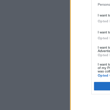
Persona
I want t
Opted 
I want t
Opted 
I want 
Advertis
Opted 
I want t
of my P
was col
Opted 