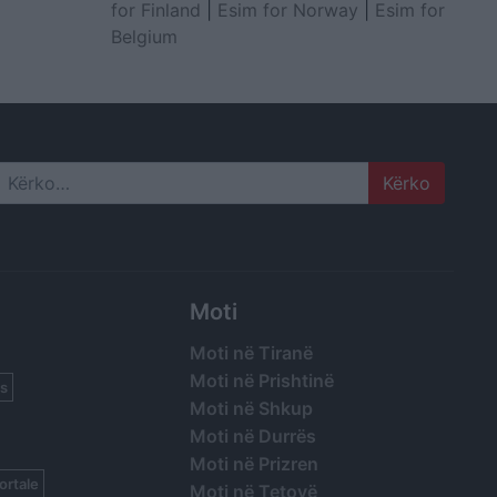
for Finland
|
Esim for Norway
|
Esim for
Belgium
Search
Moti
Moti në Tiranë
Moti në Prishtinë
s
Moti në Shkup
Moti në Durrës
Moti në Prizren
ortale
Moti në Tetovë