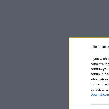
albeu.com
If you wish 
sensitive in
confirm you
continue se
information 
further disc
participants
Downstream 