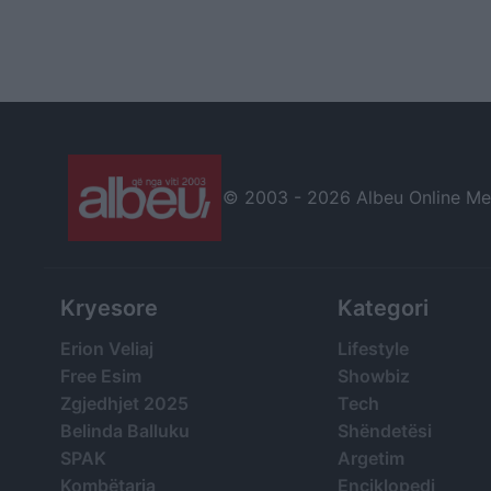
© 2003 -
2026 Albeu Online Medi
Kryesore
Kategori
Erion Veliaj
Lifestyle
Free Esim
Showbiz
Zgjedhjet 2025
Tech
Belinda Balluku
Shëndetësi
SPAK
Argetim
Kombëtarja
Enciklopedi