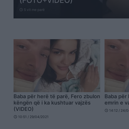
(FOTO+VIDEO)
5 vit me parë
schedule
Baba për herë të parë, Fero zbulon
Baba për 
këngën që i ka kushtuar vajzës
emrin e v
(VIDEO)
14:12 / 24/
schedule
10:51 / 29/04/2021
schedule