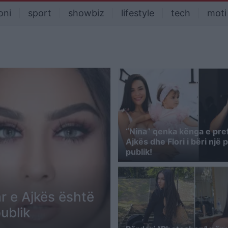
oni
sport
showbiz
lifestyle
tech
moti
“Nina” qenka kënga e pre
Ajkës dhe Flori i bëri një
publik!
r e Ajkës është
publik