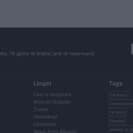
a. Të gjitha të drejtat janë të rezervuara!
Linqet
Tags
Live tv shqiptare
Edi Rama
Moti në Shqipëri
Albania New
Travel
Ilir Meta
Horoskopi
Piranjat
Livescore
gazeta, tv, p
News from Albania