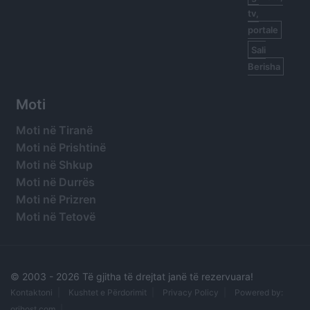
tv,
portale
Sali
Berisha
Moti
Moti në Tiranë
Moti në Prishtinë
Moti në Shkup
Moti në Durrës
Moti në Prizren
Moti në Tetovë
© 2003 -
2026 Të gjitha të drejtat janë të rezervuara!
Kontaktoni
Kushtet e Përdorimit
Privacy Policy
Powered by:
orihost.com