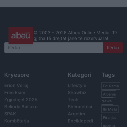
© 2003 -
2026 Albeu Online Media. Të
gjitha të drejtat janë të rezervuara!
Search
Kryesore
Kategori
Tags
Erion Veliaj
Lifestyle
Edi Rama
Free Esim
Showbiz
Albania
Zgjedhjet 2025
Tech
News
Belinda Balluku
Shëndetësi
Ilir Meta
SPAK
Argetim
Piranjat
Kombëtarja
Enciklopedi
gazeta,