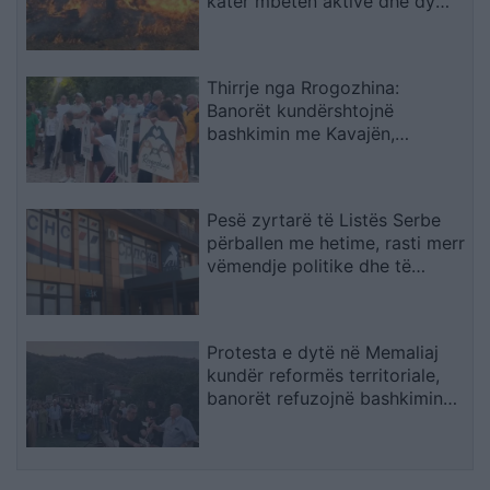
katër mbeten aktive dhe dy
janë vënë nën kontroll
Thirrje nga Rrogozhina:
Banorët kundërshtojnë
bashkimin me Kavajën,
kërkojnë ruajtjen e bashkisë së
tyre
Pesë zyrtarë të Listës Serbe
përballen me hetime, rasti merr
vëmendje politike dhe të
sigurisë
Protesta e dytë në Memaliaj
kundër reformës territoriale,
banorët refuzojnë bashkimin
me Tepelenën