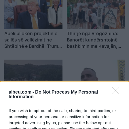
Apeli bllokon projektin e
Thirrje nga Rrogozhina:
sallës së vallëzimit në
Banorët kundërshtojnë
Shtëpinë e Bardhë, Trump
bashkimin me Kavajën,
paralajmëron ankim në
kërkojnë ruajtjen e
Supreme: Vendim politik
bashkisë së tyre
dhe i tmerrshëm
albeu.com -
Do Not Process My Personal
Information
Protesta e dytë në
Diaspora proteston në
Memaliaj kundër reformës
Sheshin Skënderbej,
If you wish to opt-out of the sale, sharing to third parties, or
territoriale, banorët
emigranti: Shqiptarët
processing of your personal or sensitive information for
refuzojnë bashkimin me
meritojnë meritokraci dhe
targeted advertising by us, please use the below opt-out
Tepelenën
një qeveri europiane
section to confirm your selection. Please note that after your