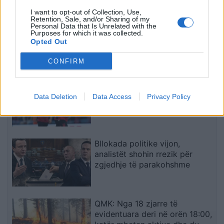
të fundit
I want to opt-out of Collection, Use,
Retention, Sale, and/or Sharing of my
Pickimi nga gjarpri, si të
Personal Data that Is Unrelated with the
veproni menjëherë dhe cilat
Purposes for which it was collected.
Opted Out
gabime duhet të shmangni
CONFIRM
Taulant Seferi largohet nga
Bodrumspor, kalimi te
Data Deletion
Data Access
Privacy Policy
Kayserispor ndez rivalitetin
turk
Bllokada politike vijon,
analistët shohin rrezik për
zgjedhje të parakohshme
QMK: Nga 18 zjarre të
evidentuara deri në orën 18:00,