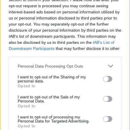
opt-out request is processed you may continue seeing
interest-based ads based on personal information utilized by
us or personal information disclosed to third parties prior to
your opt-out. You may separately opt-out of the further
disclosure of your personal information by third parties on the
IAB’s list of downstream participants. This information may
Protesta e 69 kundër
Video/ Tragjedi në Ceuta, i
also be disclosed by us to third parties on the
IAB’s List of
qeverisë/ Qytetarët
riu që po tentonte të
Downstream Participants
that may further disclose it to other
kërkojnë dorëheqjen e
kalonte ilegalisht nga
third parties.
Ramës, nis grumbullimi në
Maroku me parashutë bie
sheshin “Skënderbej”:
në det dhe vdes
Personal Data Processing Opt Outs
Fuqia qëndron te
bashkimi
I want to opt-out of the Sharing of my
personal data.
Opted In
I want to opt-out of the Sale of my
Personal Data.
Përhapja e virusit të Nilit
Korçë, automjeti godet një
Opted In
Perëndimor ngre
82-vjeçare teksa kalonte
shqetësime në Greqi
rrugën
I want to opt-out of processing my
Personal Data for Targeted Advertising.
Opted In