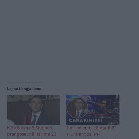
Lajme të ngjashme:
Në kërkim në Shqipëri,
1 milion euro “të bardhë”,
prangoset në Itali me 20
si u prangos ish-