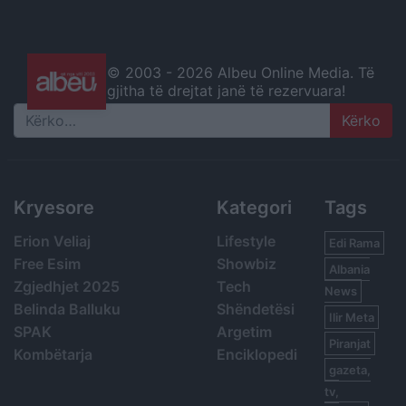
© 2003 -
2026 Albeu Online Media. Të
gjitha të drejtat janë të rezervuara!
Search
Kryesore
Kategori
Tags
Erion Veliaj
Lifestyle
Edi Rama
Free Esim
Showbiz
Albania
Zgjedhjet 2025
Tech
News
Belinda Balluku
Shëndetësi
Ilir Meta
SPAK
Argetim
Piranjat
Kombëtarja
Enciklopedi
gazeta,
tv,