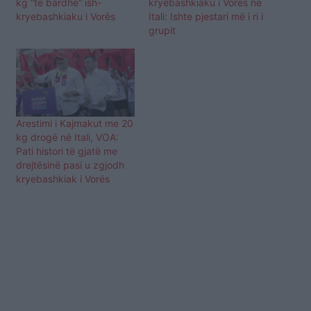
kg “të bardhë” ish-
kryebashkiaku i Vorës në
kryebashkiaku i Vorës
Itali: Ishte pjestari më i ri i
grupit
Arestimi i Kajmakut me 20
kg drogë në Itali, VOA:
Pati histori të gjatë me
drejtësinë pasi u zgjodh
kryebashkiak i Vorës