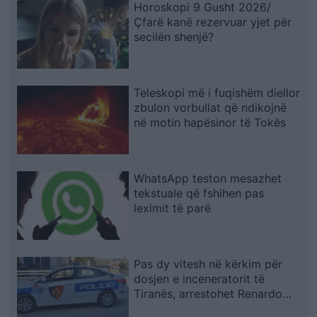
Horoskopi 9 Gusht 2026/
Çfarë kanë rezervuar yjet për
secilën shenjë?
Teleskopi më i fuqishëm diellor
zbulon vorbullat që ndikojnë
në motin hapësinor të Tokës
WhatsApp teston mesazhet
tekstuale që fshihen pas
leximit të parë
Pas dy vitesh në kërkim për
dosjen e inceneratorit të
Tiranës, arrestohet Renardo
Nallbani në Palasë