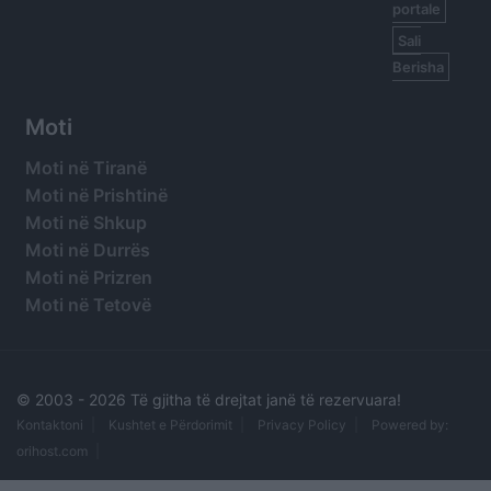
portale
Sali
Berisha
Moti
Moti në Tiranë
Moti në Prishtinë
Moti në Shkup
Moti në Durrës
Moti në Prizren
Moti në Tetovë
© 2003 -
2026 Të gjitha të drejtat janë të rezervuara!
Kontaktoni
Kushtet e Përdorimit
Privacy Policy
Powered by:
orihost.com