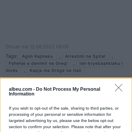
Shtuar
më
12.06.2022 08:05
Tags:
,
,
Agim Kajmaku
Arrestimi ne Spital
,
Fshehje e denimit ne Greqi
Ish-kryebashkiaku i
,
Vorës
Kapja me Droge ne Itali
albeu.com -
Do Not Process My Personal
Information
If you wish to opt-out of the sale, sharing to third parties, or
processing of your personal or sensitive information for
targeted advertising by us, please use the below opt-out
section to confirm your selection. Please note that after your