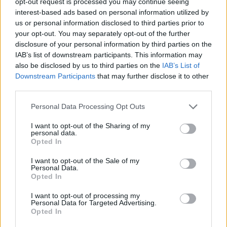
opt-out request is processed you may continue seeing
interest-based ads based on personal information utilized by
us or personal information disclosed to third parties prior to
your opt-out. You may separately opt-out of the further
Pas dy vitesh në kërkim
Arrestohet 73-vjeçari në
disclosure of your personal information by third parties on the
për dosjen e inceneratorit
Krujë, ndezi zjarr për të
IAB’s list of downstream participants. This information may
të Tiranës, arrestohet
djegur barin dhe flakët u
also be disclosed by us to third parties on the
IAB’s List of
Renardo Nallbani në
përhapën drejt malit
Downstream Participants
that may further disclose it to other
Palasë
third parties.
Personal Data Processing Opt Outs
I want to opt-out of the Sharing of my
personal data.
Opted In
Zjarri në Krujë përhapet
Arrestohet pranë banesës
I want to opt-out of the Sale of my
Personal Data.
më tej, evakuohen
i dyshuari për vrasjen e
Opted In
banorët e Barabit–Lluban,
20-vjeçarit në Korçë
raportohen shpërthime
I want to opt-out of processing my
armatimesh
Personal Data for Targeted Advertising.
Opted In