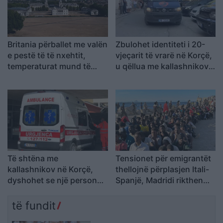
Britania përballet me valën
Zbulohet identiteti i 20-
e pestë të të nxehtit,
vjeçarit të vrarë në Korçë,
temperaturat mund të
u qëllua me kallashnikov
shkojnë në 36°C
brenda një pallati
Të shtëna me
Tensionet për emigrantët
kallashnikov në Korçë,
thellojnë përplasjen Itali-
dyshohet se një person
Spanjë, Madridi rikthen
ka humbur jetën
kontrollet në kufi
të fundit