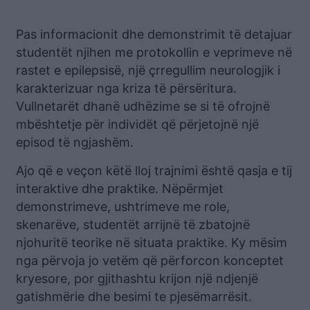
Pas informacionit dhe demonstrimit të detajuar
studentët njihen me protokollin e veprimeve në
rastet e epilepsisë, një çrregullim neurologjik i
karakterizuar nga kriza të përsëritura.
Vullnetarët dhanë udhëzime se si të ofrojnë
mbështetje për individët që përjetojnë një
episod të ngjashëm.
Ajo që e veçon këtë lloj trajnimi është qasja e tij
interaktive dhe praktike. Nëpërmjet
demonstrimeve, ushtrimeve me role,
skenarëve, studentët arrijnë të zbatojnë
njohuritë teorike në situata praktike. Ky mësim
nga përvoja jo vetëm që përforcon konceptet
kryesore, por gjithashtu krijon një ndjenjë
gatishmërie dhe besimi te pjesëmarrësit.