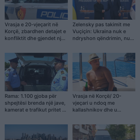
Vrasja e 20-vjeçarit në
Zelensky pas takimit me
Korçë, zbardhen detajet e
Vuçiçin: Ukraina nuk e
konfliktit dhe gjendet një
ndryshon qëndrimin, nuk
thikë pranë viktimës
do ta njohë Kosovën
Rama: 1.100 gjoba për
Vrasja në Korçë/ 20-
shpejtësi brenda një jave,
vjeçari u ndoq me
kamerat e trafikut pritet të
kallashnikov dhe u
nisin së shpejti
ekzekutua në një pallat,
monitorimin
autori i dyshuar dhe
viktima ishin rritur bashkë