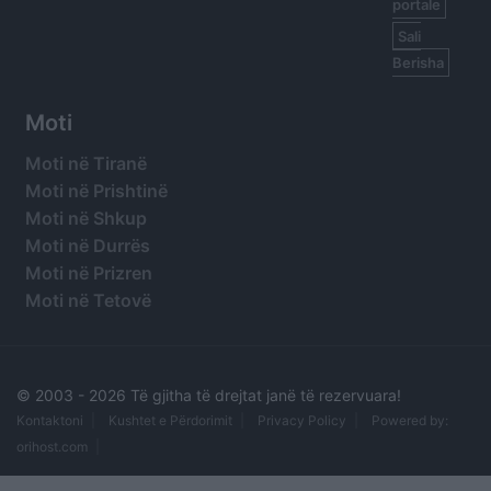
portale
Sali
Berisha
Moti
Moti në Tiranë
Moti në Prishtinë
Moti në Shkup
Moti në Durrës
Moti në Prizren
Moti në Tetovë
© 2003 -
2026 Të gjitha të drejtat janë të rezervuara!
Kontaktoni
Kushtet e Përdorimit
Privacy Policy
Powered by:
orihost.com