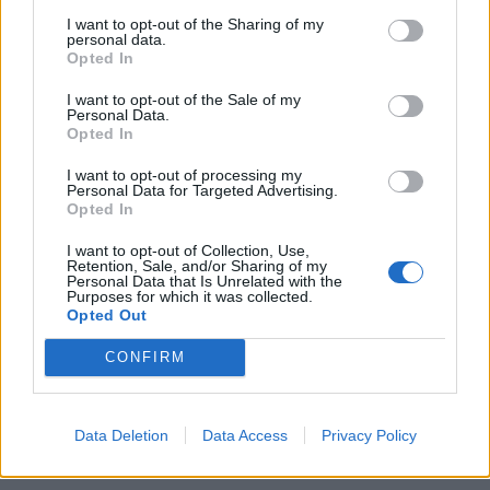
Arresti kardiak, çfarë
Universiteti Western
I want to opt-out of the Sharing of my
bëhet në raste urgjente
Balkans, nis
personal data.
kur dikujt i ndalon zemra!
bashkëpunimin me
Opted In
operatorin më të madh të
qendrave rehabilituese
I want to opt-out of the Sale of my
mjekësore në Gjermani
Personal Data.
Opted In
I want to opt-out of processing my
Personal Data for Targeted Advertising.
Opted In
I want to opt-out of Collection, Use,
Nga Muamba te Zhinola,
Retention, Sale, and/or Sharing of my
Personal Data that Is Unrelated with the
futbollistët që ia dolën t’i
Purposes for which it was collected.
mbijetonin arrestit kardiak
Opted Out
CONFIRM
Data Deletion
Data Access
Privacy Policy