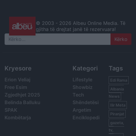
© 2003 -
2026 Albeu Online Media. Të
gjitha të drejtat janë të rezervuara!
Search
Kryesore
Kategori
Tags
Erion Veliaj
Lifestyle
Edi Rama
Free Esim
Showbiz
Albania
Zgjedhjet 2025
Tech
News
Belinda Balluku
Shëndetësi
Ilir Meta
SPAK
Argetim
Piranjat
Kombëtarja
Enciklopedi
gazeta,
tv,