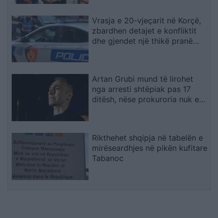
Vrasja e 20-vjeçarit në Korçë,
zbardhen detajet e konfliktit
dhe gjendet një thikë pranë
viktimës
Artan Grubi mund të lirohet
nga arresti shtëpiak pas 17
ditësh, nëse prokuroria nuk e
akuzon
Rikthehet shqipja në tabelën e
mirëseardhjes në pikën kufitare
Tabanoc