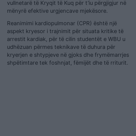
vullnetarë të Kryqit të Kuq për t’iu përgjigjur në
mënyrë efektive urgjencave mjekësore.
Reanimimi kardiopulmonar (CPR) është një
aspekt kryesor i trajnimit për situata kritike të
arrestit kardiak, për të cilin studentët e WBU u
udhëzuan përmes teknikave të duhura për
kryerjen e shtypjeve në gjoks dhe frymëmarrjes
shpëtimtare tek foshnjat, fëmijët dhe të rriturit.