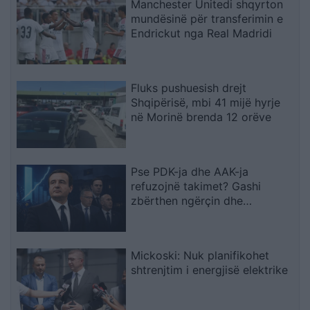
Manchester Unitedi shqyrton
mundësinë për transferimin e
Endrickut nga Real Madridi
Fluks pushuesish drejt
Shqipërisë, mbi 41 mijë hyrje
në Morinë brenda 12 orëve
Pse PDK-ja dhe AAK-ja
refuzojnë takimet? Gashi
zbërthen ngërçin dhe
paralajmëron për rrezikun e
zgjedhjeve të reja
Mickoski: Nuk planifikohet
shtrenjtim i energjisë elektrike