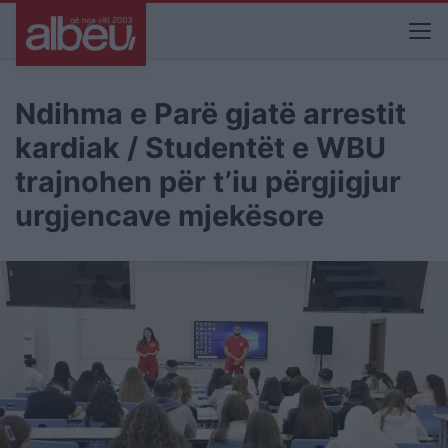
Ndihma e Parë gjatë arrestit
kardiak / Studentët e WBU
trajnohen për t’iu përgjigjur
urgjencave mjekësore