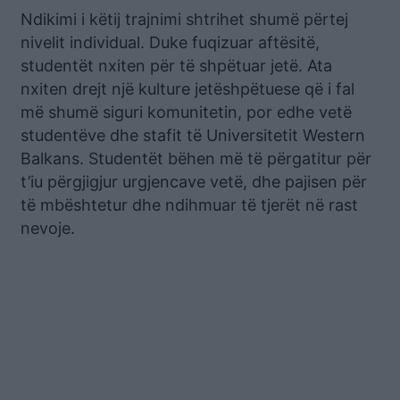
Ndikimi i këtij trajnimi shtrihet shumë përtej
nivelit individual. Duke fuqizuar aftësitë,
studentët nxiten për të shpëtuar jetë. Ata
nxiten drejt një kulture jetëshpëtuese që i fal
më shumë siguri komunitetin, por edhe vetë
studentëve dhe stafit të Universitetit Western
Balkans. Studentët bëhen më të përgatitur për
t’iu përgjigjur urgjencave vetë, dhe pajisen për
të mbështetur dhe ndihmuar të tjerët në rast
nevoje.