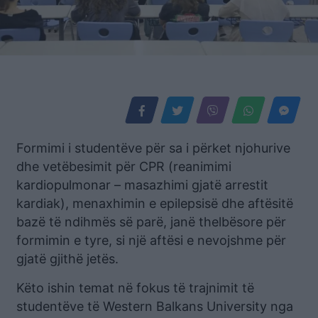
Formimi i studentëve për sa i përket njohurive
dhe vetëbesimit për CPR (reanimimi
kardiopulmonar – masazhimi gjatë arrestit
kardiak), menaxhimin e epilepsisë dhe aftësitë
bazë të ndihmës së parë, janë thelbësore për
formimin e tyre, si një aftësi e nevojshme për
gjatë gjithë jetës.
Këto ishin temat në fokus të trajnimit të
studentëve të Western Balkans University nga