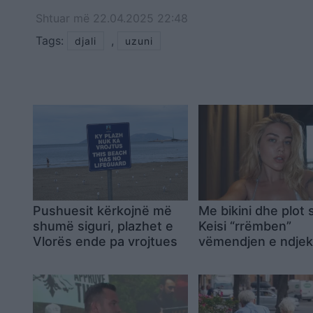
Shtuar
më
22.04.2025 22:48
Tags:
,
djali
uzuni
Pushuesit kërkojnë më
Me bikini dhe plot st
shumë siguri, plazhet e
Keisi “rrëmben”
Vlorës ende pa vrojtues
vëmendjen e ndje
nga pushimet