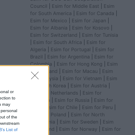
Council
|
Esim for Middle East
|
Esim
for South America
|
Esim for Canada
|
Esim for Mexico
|
Esim for Japan
|
Esim for Albania
|
Esim for Kosovo
|
Esim for Switzerland
|
Esim for Tunisia
|
Esim for South Africa
|
Esim for
Algeria
|
Esim for Portugal
|
Esim for
Brazil
|
Esim for Argentina
|
Esim for
Colombia
|
Esim for Hong Kong
|
Esim
for Thailand
|
Esim for Macau
|
Esim
for Malaysia
|
Esim for Vietnam
|
Esim
for South Korea
|
Esim for Austria
|
sonal or
Esim for Netherlands
|
Esim for
ection to
Australia
|
Esim for Russia
|
Esim for
ou may
India
|
Esim for Chile
|
Esim for Peru
|
 personal
Esim for Poland
|
Esim for North
out of the
Macedonia
|
Esim for Sweden
|
Esim
 downstream
for Finland
|
Esim for Norway
|
Esim for
B’s List of