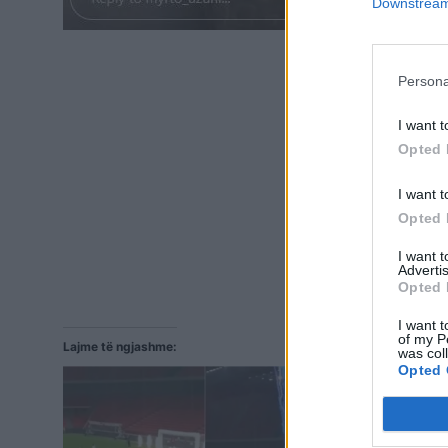
Downstream 
Persona
I want t
Opted 
I want t
Opted 
I want 
Advertis
Opted 
I want t
of my P
Lajme të ngjashme:
was col
Opted 