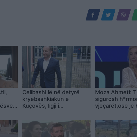
il,
Celibashi lë në detyrë
Moza Ahmeti: T
kryebashkiakun e
sigurosh h*rmo
kësve
Kuçovës, ligji i
vjeçarët,ose je 
dekriminalizimit nuk
ose je komercia
zbatohet për Kreshnik
Hajdarin