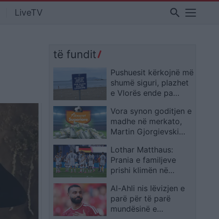
search
LiveTV
të fundit
Pushuesit kërkojnë më
shumë siguri, plazhet
e Vlorës ende pa
vrojtues
Vora synon goditjen e
madhe në merkato,
Martin Gjorgievski
mund të vijë në
Lothar Matthaus:
Shqipëri
Prania e familjeve
prishi klimën në
kampin e Gjermanisë
Al-Ahli nis lëvizjen e
parë për të parë
mundësinë e
transferimit të