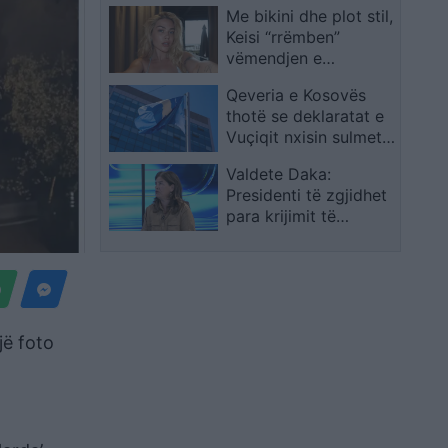
Me bikini dhe plot stil,
Mohamed Salah
Keisi “rrëmben”
vëmendjen e
ndjekësve nga
Qeveria e Kosovës
pushimet
thotë se deklaratat e
Vuçiqit nxisin sulmet
ndaj policisë së
Valdete Daka:
Kosovës
Presidenti të zgjidhet
para krijimit të
qeverisë së re
jë foto