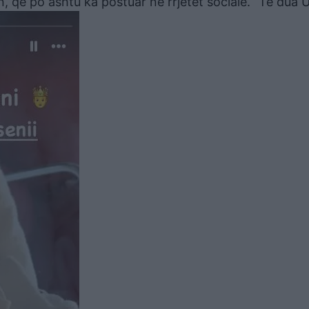
që po ashtu ka postuar në rrjetet sociale. “Të dua U