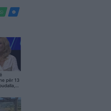
ë
ne për 13
budalla,
lizuar