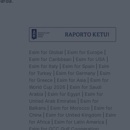
arda’.
Esim for Global
|
Esim for Europe
|
Esim for Caribbean
|
Esim for USA
|
Esim for Italy
|
Esim for Spain
|
Esim
for Turkey
|
Esim for Germany
|
Esim
for Greece
|
Esim for Asia
|
Esim for
World Cup 2026
|
Esim for Saudi
Arabia
|
Esim for Egypt
|
Esim for
United Arab Emirates
|
Esim for
Balkans
|
Esim for Morocco
|
Esim for
China
|
Esim for United Kingdom
|
Esim
for Africa
|
Esim for Latin America
|
Esim for GCC Gulf Cooperation