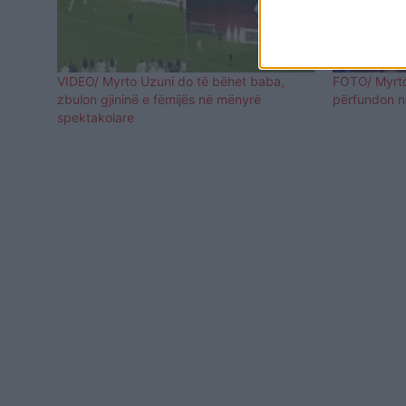
VIDEO/ Myrto Uzuni do të bëhet baba,
FOTO/ Myrto 
zbulon gjininë e fëmijës në mënyrë
përfundon në
spektakolare