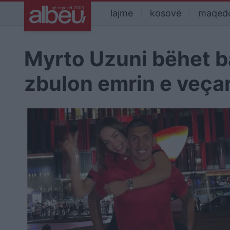
lajme
kosovë
maqed
Myrto Uzuni bëhet ba
zbulon emrin e veçant