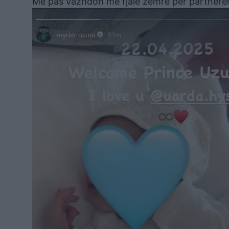
Më pas vazhdon me fjalë zemre për partneren, 