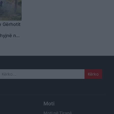
e Gërhotit
rhyjnë në
Search
Moti
Moti në Tiranë