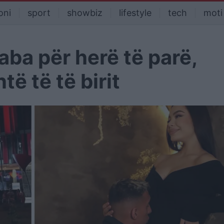
oni
sport
showbiz
lifestyle
tech
moti
ba për herë të parë,
ë të të birit