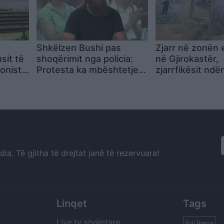
Shkëlzen Bushi pas
Zjarr në zonën 
sit të
shoqërimit nga policia:
në Gjirokastër,
onistë
Protesta ka mbështetjen
zjarrfikësit ndë
n e
e 80% të shqiptarëve,
terren (VIDEO)
këta kërkojnë gjak
a. Të gjitha të drejtat janë të rezervuara!
Linqet
Tags
Live tv shqiptare
Edi Rama