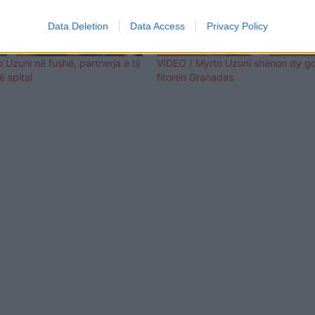
Data Deletion
Data Access
Privacy Policy
Uzuni në fushë, partnerja e tij
VIDEO / Myrto Uzuni shënon dy gol
 spital
fitoren Granadas