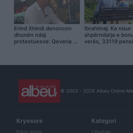
Erind Xhindi denoncon
Ibrahimaj: Ka nisur
dhunën ndaj
shpërndarja e bonu
protestuesve: Qeveria po
verës, 33119 pensi
vepron me zvarritje dhe
e tërhoqën në ditë
pengmarrje
parë
© 2003 -
2026 Albeu Online Medi
Kryesore
Kategori
Erion Veliaj
Lifestyle