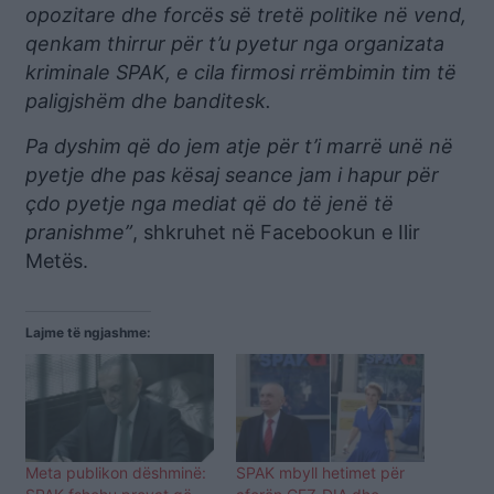
opozitare dhe forcës së tretë politike në vend,
qenkam thirrur për t’u pyetur nga organizata
kriminale SPAK, e cila firmosi rrëmbimin tim të
paligjshëm dhe banditesk.
Pa dyshim që do jem atje për t’i marrë unë në
pyetje dhe pas kësaj seance jam i hapur për
çdo pyetje nga mediat që do të jenë të
pranishme”
, shkruhet në Facebookun e Ilir
Metës.
Lajme të ngjashme:
Meta publikon dëshminë:
SPAK mbyll hetimet për