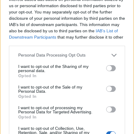
us or personal information disclosed to third parties prior to
Aksident fatal në Durrës,
Protesta e 67-të,
your opt-out. You may separately opt-out of the further
makina përplas për vdekje
qytetarët marshojnë drejt
disclosure of your personal information by third parties on the
këmbësorin; drejtuesi
Liqenit Artificial:
IAB’s list of downstream participants. This information may
shoqërohet në polici
“Shqipëria meriton
also be disclosed by us to third parties on the
IAB’s List of
revolucion”
Downstream Participants
that may further disclose it to other
third parties.
Personal Data Processing Opt Outs
I want to opt-out of the Sharing of my
personal data.
Opted In
14 vatra zjarri brenda 10
EMRI/ Përplasje fatale në
orësh, 7 ende aktive;
Itali, ndërron jetë shqiptari
I want to opt-out of the Sale of my
gjendja më e rënduar në
33-vjeçar
Personal Data.
Opted In
Mallakastër, angazhohen
Forcat e Armatosura
I want to opt-out of processing my
Personal Data for Targeted Advertising.
Opted In
I want to opt-out of Collection, Use,
Retention, Sale, and/or Sharing of my