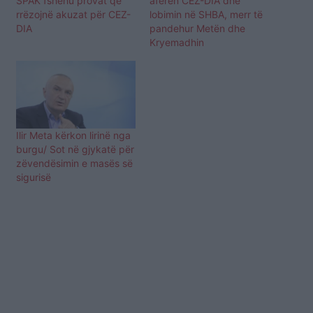
SPAK fshehu provat që
aferën CEZ-DIA dhe
rrëzojnë akuzat për CEZ-
lobimin në SHBA, merr të
DIA
pandehur Metën dhe
Kryemadhin
Ilir Meta kërkon lirinë nga
burgu/ Sot në gjykatë për
zëvendësimin e masës së
sigurisë