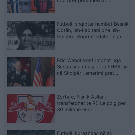
ndërpret përkohësisht
karrierën për arsye
shëndetësore
Futbolli shqiptar humbet Besnik
Çotën, ish-kapiteni dhe ish-
trajneri i Sopotit ndahet nga
jeta në moshën 56-vjeçare
Eric Wendt konfirmohet nga
Senati si ambasador i SHBA-së
në Shqipëri, emërimi pret
firmën e Trump
Zyrtare, Fisnik Asllani
transferohet te RB Leipzig për
30 milionë euro
Futbolli librazhdas në zi,