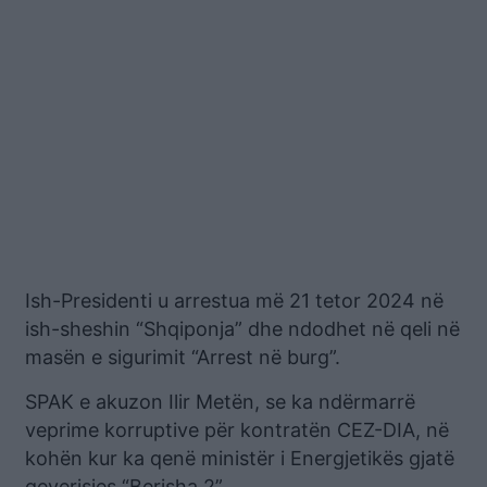
Ish-Presidenti u arrestua më 21 tetor 2024 në
ish-sheshin “Shqiponja” dhe ndodhet në qeli në
masën e sigurimit “Arrest në burg”.
SPAK e akuzon Ilir Metën, se ka ndërmarrë
veprime korruptive për kontratën CEZ-DIA, në
kohën kur ka qenë ministër i Energjetikës gjatë
qeverisjes “Berisha 2”.