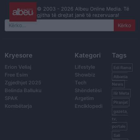
© 2003 -
2026 Albeu Online Media. Të
gjitha të drejtat janë të rezervuara!
Search
Kryesore
Kategori
Tags
Erion Veliaj
Lifestyle
Edi Rama
Free Esim
Showbiz
Albania
Zgjedhjet 2025
Tech
News
Belinda Balluku
Shëndetësi
Ilir Meta
SPAK
Argetim
Piranjat
Kombëtarja
Enciklopedi
gazeta,
tv,
portale
Sali