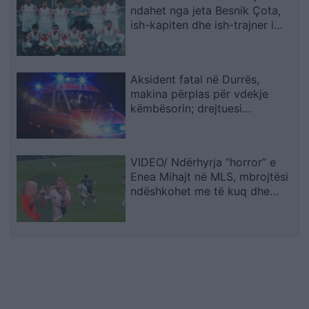
ndahet nga jeta Besnik Çota,
ish-kapiten dhe ish-trajner i
Sopotit
Aksident fatal në Durrës,
makina përplas për vdekje
këmbësorin; drejtuesi
shoqërohet në polici
VIDEO/ Ndërhyrja “horror” e
Enea Mihajt në MLS, mbrojtësi
ndëshkohet me të kuq dhe
gjobë