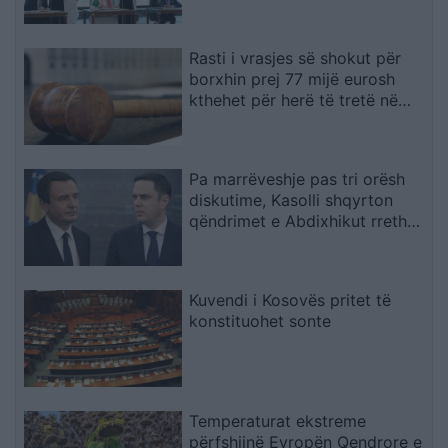
do të quhet sulm ndaj të treve
Rasti i vrasjes së shokut për
borxhin prej 77 mijë eurosh
kthehet për herë të tretë në
rigjykim
Pa marrëveshje pas tri orësh
diskutime, Kasolli shqyrton
qëndrimet e Abdixhikut rreth
mocionit: I krijoi lehtësi LVV-së
Kuvendi i Kosovës pritet të
konstituohet sonte
Temperaturat ekstreme
përfshijnë Evropën Qendrore e