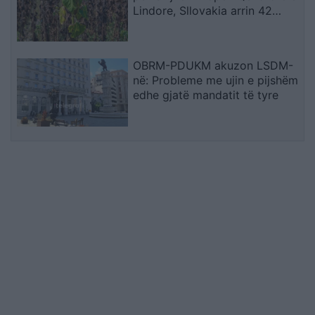
Lindore, Sllovakia arrin 42
gradë dhe Polonia përballet me
probleme energjetike
OBRM-PDUKM akuzon LSDM-
në: Probleme me ujin e pijshëm
edhe gjatë mandatit të tyre