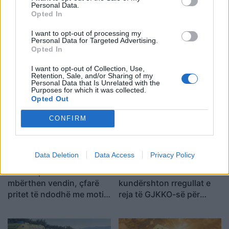
Personal Data.
Tags:
,
,
,
Berisha
do fitoj
masa e GJKKO
Opted In
,
Trump
zgjedhjet
I want to opt-out of processing my
Personal Data for Targeted Advertising.
Opted In
I want to opt-out of Collection, Use,
Retention, Sale, and/or Sharing of my
Personal Data that Is Unrelated with the
Purposes for which it was collected.
Opted Out
CONFIRM
Data Deletion
Data Access
Privacy Policy
I nxehti përvëlues
SafeJournalists
mbërthen vendin, çfarë
kundërshton rregullat e
pritet të ndodhë me motin
reja të GJKKO-së për
javën e ardhshme
median: Të rishikohen
kufizimet ndaj gazetarëve
dhe informimit publik