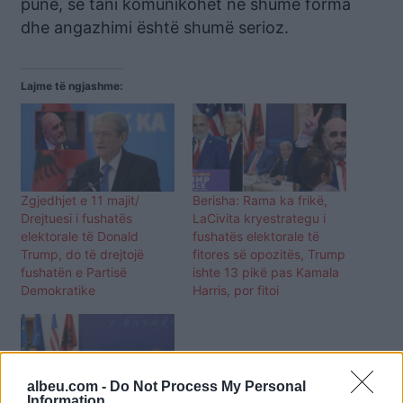
punë, se tani komunikohet në shumë forma
dhe angazhimi është shumë serioz.
Lajme të ngjashme:
Zgjedhjet e 11 majit/
Berisha: Rama ka frikë,
Drejtuesi i fushatës
LaCivita kryestrategu i
elektorale të Donald
fushatës elektorale të
Trump, do të drejtojë
fitores së opozitës, Trump
fushatën e Partisë
ishte 13 pikë pas Kamala
Demokratike
Harris, por fitoi
albeu.com -
Do Not Process My Personal
Information