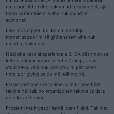
mund të sulmohet. Ai mund të ketë 4 banesa
me rrogë shteti dhe nuk mund të sulmohet, ajo
tjetra katër mbiemra dhe nuk mund të
sulmohet.
Lëre mos e pyet. Edi Rama me lidhje
monstruoze krimi të gjithanshëm dhe nuk
mund të sulmohet.
Ndaj dhe këto eksperienca e SHBA dëshmon se
këto e ndihmuan presidentin Trump, sipas
studimeve. Unë nuk kam studim për veten
time, por gjykoj se do më ndihmojnë.
PD po vazhdon me takime. D.m.th janë bërë
takime në Itali, po organizohen takime të tjera
dhe do vazhdojnë.
Problemi më kryesor është identifikimi. Takimet