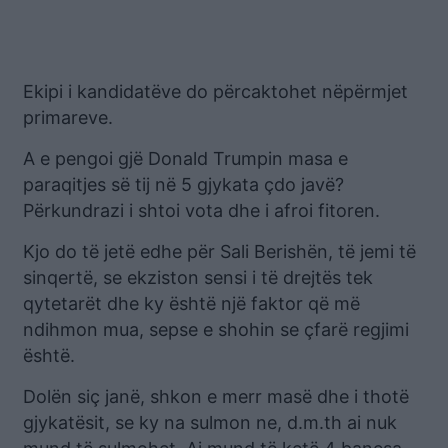
Ekipi i kandidatëve do përcaktohet nëpërmjet
primareve.
A e pengoi gjë Donald Trumpin masa e
paraqitjes së tij në 5 gjykata çdo javë?
Përkundrazi i shtoi vota dhe i afroi fitoren.
Kjo do të jetë edhe për Sali Berishën, të jemi të
sinqertë, se ekziston sensi i të drejtës tek
qytetarët dhe ky është një faktor që më
ndihmon mua, sepse e shohin se çfarë regjimi
është.
Dolën siç janë, shkon e merr masë dhe i thotë
gjykatësit, se ky na sulmon ne, d.m.th ai nuk