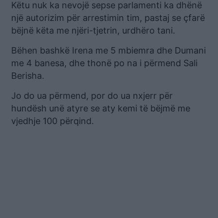
Këtu nuk ka nevojë sepse parlamenti ka dhënë
një autorizim për arrestimin tim, pastaj se çfarë
bëjnë këta me njëri-tjetrin, urdhëro tani.
Bëhen bashkë Irena me 5 mbiemra dhe Dumani
me 4 banesa, dhe thonë po na i përmend Sali
Berisha.
Jo do ua përmend, por do ua nxjerr për
hundësh unë atyre se aty kemi të bëjmë me
vjedhje 100 përqind.