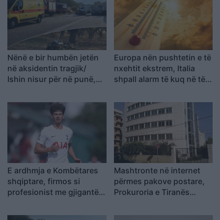
Nënë e bir humbën jetën
Europa nën pushtetin e të
në aksidentin tragjik/
nxehtit ekstrem, Italia
Ishin nisur për në punë,
shpall alarm të kuq në të
por fati u kishte rezervuar
gjitha qytetet kryesore!
udhëtimin e fundit (FOTO)
Austria dhe Sllovakia,
temperatura rekord
E ardhmja e Kombëtares
Mashtronte në internet
shqiptare, firmos si
përmes pakove postare,
profesionist me gjigantët
Prokuroria e Tiranës
e Premier Ligë: “Djall” i
dërgon për gjykim
goditjeve të dënimit
nigerianin