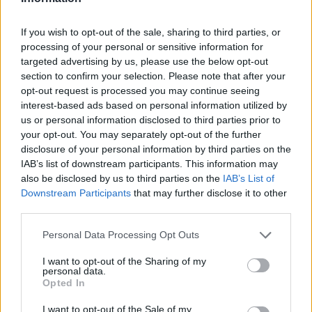
Berisha: Kryearkitekti i
triumfit të Trump, do
If you wish to opt-out of the sale, sharing to third parties, or
drejtojë fushatën e PD-së
processing of your personal or sensitive information for
për fitoren në zgjedhjet e
11 majit
targeted advertising by us, please use the below opt-out
section to confirm your selection. Please note that after your
opt-out request is processed you may continue seeing
interest-based ads based on personal information utilized by
us or personal information disclosed to third parties prior to
your opt-out. You may separately opt-out of the further
disclosure of your personal information by third parties on the
IAB’s list of downstream participants. This information may
also be disclosed by us to third parties on the
IAB’s List of
Downstream Participants
that may further disclose it to other
third parties.
Personal Data Processing Opt Outs
I want to opt-out of the Sharing of my
personal data.
Opted In
Shtuar
më
4.01.2025 13:01
I want to opt-out of the Sale of my