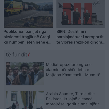
Publikohen pamjet nga
BIRN: Dështimi i
aksidenti tragjik në Greqi
paralajmëruar i aeroportit
ku humbën jetën nënë e
të Vlorës rrezikon qindra
bir nga Shqipëria, dy
milionë euro në arbitrazh
makinat u përplasën kokë
të fundit
më kokë (VIDEO)
Mediat opozitare ngrenë
alarmin për shëndetin e
Mojtaba Khameneit: “Mund të
ndërrojë jetë në çdo çast
Arabia Saudite, Turqia dhe
Pakistani krijojnë aleancë
mbrojtëse: goditja ndaj njërit