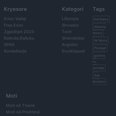
Kryesore
Kategori
Tags
Erion Veliaj
Lifestyle
Edi Rama
Free Esim
Showbiz
Albania
Zgjedhjet 2025
Tech
News
Belinda Balluku
Shëndetësi
Ilir Meta
SPAK
Argetim
Piranjat
Kombëtarja
Enciklopedi
gazeta,
tv,
portale
Sali
Berisha
Moti
Moti në Tiranë
Moti në Prishtinë