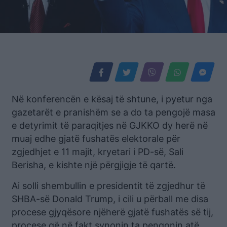
Në konferencën e kësaj të shtune, i pyetur nga
gazetarët e pranishëm se a do ta pengojë masa
e detyrimit të paraqitjes në GJKKO dy herë në
muaj edhe gjatë fushatës elektorale për
zgjedhjet e 11 majit, kryetari i PD-së, Sali
Berisha, e kishte një përgjigje të qartë.
Ai solli shembullin e presidentit të zgjedhur të
SHBA-së Donald Trump, i cili u përball me disa
procese gjyqësore njëherë gjatë fushatës së tij,
procese që në fakt synonin ta pengonin atë,