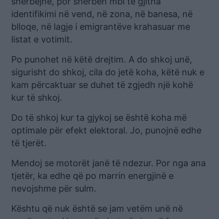
shërbejnë, por shërben mbi të gjitha
identifikimi në vend, në zona, në banesa, në
blloqe, në lagje i emigrantëve krahasuar me
listat e votimit.
Po punohet në këtë drejtim. A do shkoj unë,
sigurisht do shkoj, cila do jetë koha, këtë nuk e
kam përcaktuar se duhet të zgjedh një kohë
kur të shkoj.
Do të shkoj kur ta gjykoj se është koha më
optimale për efekt elektoral. Jo, punojnë edhe
të tjerët.
Mendoj se motorët janë të ndezur. Por nga ana
tjetër, ka edhe që po marrin energjinë e
nevojshme për sulm.
Kështu që nuk është se jam vetëm unë në