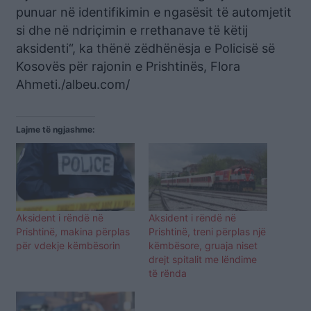
punuar në identifikimin e ngasësit të automjetit
si dhe në ndriçimin e rrethanave të këtij
aksidenti“, ka thënë zëdhënësja e Policisë së
Kosovës për rajonin e Prishtinës, Flora
Ahmeti./albeu.com/
Lajme të ngjashme:
Aksident i rëndë në
Aksident i rëndë në
Prishtinë, makina përplas
Prishtinë, treni përplas një
për vdekje këmbësorin
këmbësore, gruaja niset
drejt spitalit me lëndime
të rënda