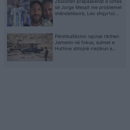
Zbulohen prapaskenat e luftës
së Jorge Messit me problemet
shëndetësore, Leo shqyrtoi
largimin nga Botërori
Përshkallëzimi rajonal rikthen
Jemenin në fokus, sulmet e
Huthive shtojnë rrezikun e
zgjerimit të luftës