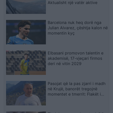
Aktualisht një vatër aktive
Barcelona nuk heq dorë nga
Julian Alvarez, çështja kalon në
momentin kyç
Elbasani promovon talentin e
akademisë, 17-vjeçari firmos
deri në vitin 2029
Pasojat që la pas zjarri i madh
në Krujë, banorët tregojnë
momentet e tmerrit: Flakët i
kemi mbajtur vetë nën kontroll,
zjarrfikësja fiku vetëm vatrat e
vogla (VIDEO)