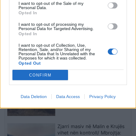
I want to opt-out of the Sale of my
Personal Data.
Opted In
I want to opt-out of processing my
Personal Data for Targeted Advertising.
Opted In
I want to opt-out of Collection, Use,
Pjesëtari i MUP-it serb
Incidenti me vezë ndaj
Retention, Sale, and/or Sharing of my
Personal Data that Is Unrelated with the
ndalohet në Jarinjë, MPB-
Albin Kurtit raportohet
Purposes for which it was collected.
ja ia heq shtetësinë e
nga mediat
Opted Out
Kosovës
ndërkombëtare
CONFIRM
të fundit
QMK: Nga 25 vatra zjarri të
regjistruara në 24 orë, vetëm
Data Deletion
Data Access
Privacy Policy
dy janë ende aktive
Zjarri masiv në Malin e Krujës
vihet nën kontroll/ Mbrojtja: