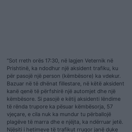
“Sot rreth orës 17:30, në lagjen Veternik në
Prishtinë, ka ndodhur një aksident trafiku, ku
për pasojë një person (këmbësore) ka vdekur.
Bazuar në të dhënat fillestare, në këtë aksident
kanë qenë të përfshirë një automjet dhe një
këmbësore. Si pasojë e këtij aksidenti lëndime
të rënda trupore ka pësuar këmbësorja, 57
vjeçare, e cila nuk ka mundur tu përballojë
plagëve të marra dhe e njëjta, ka ndërruar jetë.
Njësiti i hetimeve të trafikut rrugor janë duke