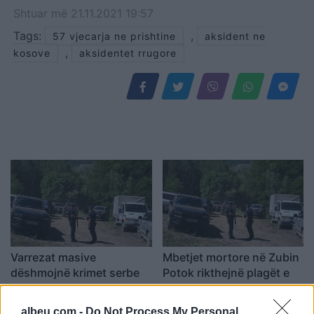
Shtuar
më
21.11.2021 19:57
Tags:
,
57 vjecarja ne prishtine
aksident ne
,
kosove
aksidentet rrugore
Varrezat masive
Mbetjet mortore në Zubin
dëshmojnë krimet serbe
Potok rikthejnë plagët e
në Kosovë, ndërsa
luftës, Fehlinger kërkon
përgjegjësit ende nuk janë
drejtësi dhe trysni mbi
albeu.com -
Do Not Process My Personal