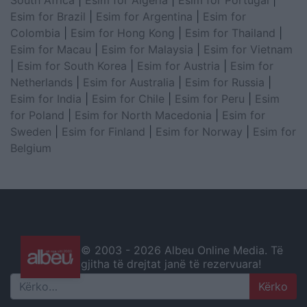
South Africa
|
Esim for Algeria
|
Esim for Portugal
|
Esim for Brazil
|
Esim for Argentina
|
Esim for
Colombia
|
Esim for Hong Kong
|
Esim for Thailand
|
Esim for Macau
|
Esim for Malaysia
|
Esim for Vietnam
|
Esim for South Korea
|
Esim for Austria
|
Esim for
Netherlands
|
Esim for Australia
|
Esim for Russia
|
Esim for India
|
Esim for Chile
|
Esim for Peru
|
Esim
for Poland
|
Esim for North Macedonia
|
Esim for
Sweden
|
Esim for Finland
|
Esim for Norway
|
Esim for
Belgium
© 2003 -
2026 Albeu Online Media. Të
gjitha të drejtat janë të rezervuara!
Search