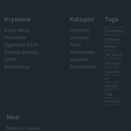
Kryesore
Kategori
Tags
Erion Veliaj
Lifestyle
Edi Rama
Free Esim
Showbiz
Albania
Zgjedhjet 2025
Tech
News
Belinda Balluku
Shëndetësi
Ilir Meta
SPAK
Argetim
Piranjat
Kombëtarja
Enciklopedi
gazeta,
tv,
portale
Sali
Berisha
Moti
Moti në Tiranë