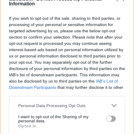
përballur me drejtësinë
Serbinë
Information
If you wish to opt-out of the sale, sharing to third parties, or
processing of your personal or sensitive information for
targeted advertising by us, please use the below opt-out
section to confirm your selection. Please note that after your
opt-out request is processed you may continue seeing
Sinani: LDK-ja nuk
Imeri pas takimit
interest-based ads based on personal information utilized by
bashkëqeveris me Kurtin
Zelensky–Vuçiq:
us or personal information disclosed to third parties prior to
pa një marrëveshje të
Presidenti ukrainas iu
your opt-out. You may separately opt-out of the further
plotë
afrua “hijes së Putinit” në
disclosure of your personal information by third parties on the
Ballkan
IAB’s list of downstream participants. This information may
also be disclosed by us to third parties on the
IAB’s List of
Downstream Participants
that may further disclose it to other
third parties.
Personal Data Processing Opt Outs
Bushati: Zelenskyy duhej
Gjendja në pikat kufitare,
I want to opt-out of the Sharing of my
të shfaqte më shumë
deri në një orë pritje për
personal data.
mirënjohje ndaj Kosovës
hyrje në Kosovë
Opted In
për përkrahjen e Ukrainës