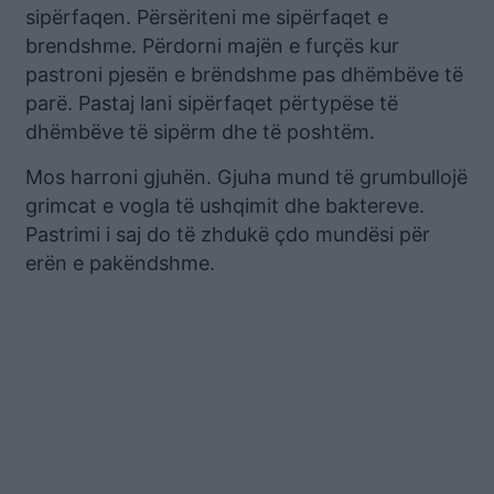
sipërfaqen. Përsëriteni me sipërfaqet e
brendshme. Përdorni majën e furçës kur
pastroni pjesën e brëndshme pas dhëmbëve të
parë. Pastaj lani sipërfaqet përtypëse të
dhëmbëve të sipërm dhe të poshtëm.
Mos harroni gjuhën. Gjuha mund të grumbullojë
grimcat e vogla të ushqimit dhe baktereve.
Pastrimi i saj do të zhdukë çdo mundësi për
erën e pakëndshme.