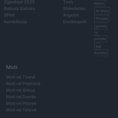
Zgjedhjet 2025
Tech
News
Belinda Balluku
Shëndetësi
Ilir Meta
SPAK
Argetim
Piranjat
Kombëtarja
Enciklopedi
gazeta,
tv,
portale
Sali
Berisha
Moti
Moti në Tiranë
Moti në Prishtinë
Moti në Shkup
Moti në Durrës
Moti në Prizren
Moti në Tetovë