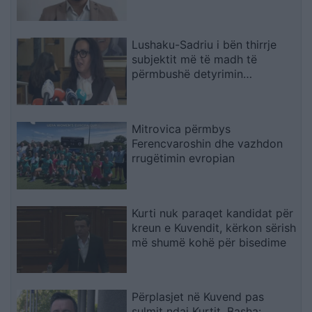
më të larta
Lushaku-Sadriu i bën thirrje
subjektit më të madh të
përmbushë detyrimin
kushtetues
Mitrovica përmbys
Ferencvaroshin dhe vazhdon
rrugëtimin evropian
Kurti nuk paraqet kandidat për
kreun e Kuvendit, kërkon sërish
më shumë kohë për bisedime
Përplasjet në Kuvend pas
sulmit ndaj Kurtit, Basha: