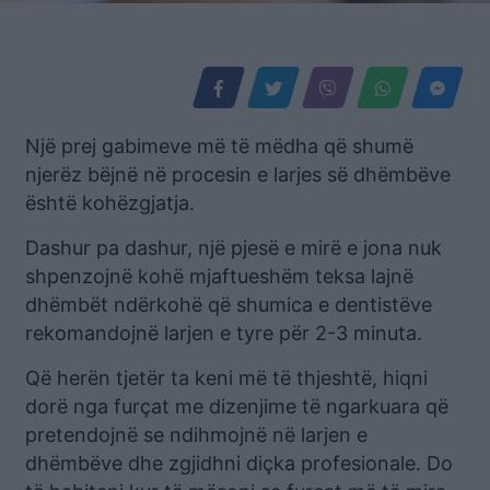
Një prej gabimeve më të mëdha që shumë
njerëz bëjnë në procesin e larjes së dhëmbëve
është kohëzgjatja.
Dashur pa dashur, një pjesë e mirë e jona nuk
shpenzojnë kohë mjaftueshëm teksa lajnë
dhëmbët ndërkohë që shumica e dentistëve
rekomandojnë larjen e tyre për 2-3 minuta.
Që herën tjetër ta keni më të thjeshtë, hiqni
dorë nga furçat me dizenjime të ngarkuara që
pretendojnë se ndihmojnë në larjen e
dhëmbëve dhe zgjidhni diçka profesionale. Do