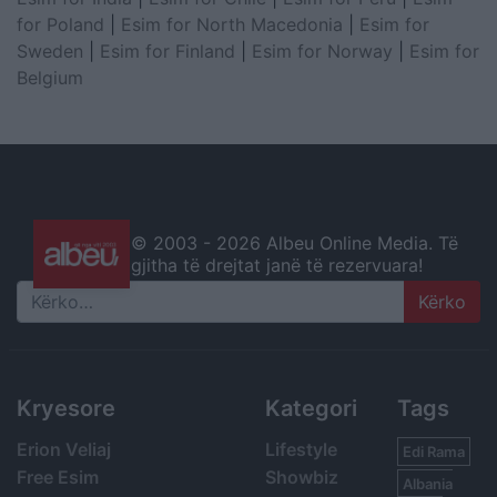
for Poland
|
Esim for North Macedonia
|
Esim for
Sweden
|
Esim for Finland
|
Esim for Norway
|
Esim for
Belgium
© 2003 -
2026 Albeu Online Media. Të
gjitha të drejtat janë të rezervuara!
Search
Kryesore
Kategori
Tags
Erion Veliaj
Lifestyle
Edi Rama
Free Esim
Showbiz
Albania