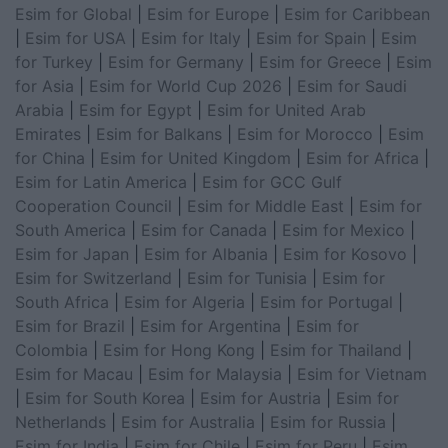
Esim for Global
|
Esim for Europe
|
Esim for Caribbean
|
Esim for USA
|
Esim for Italy
|
Esim for Spain
|
Esim
for Turkey
|
Esim for Germany
|
Esim for Greece
|
Esim
for Asia
|
Esim for World Cup 2026
|
Esim for Saudi
Arabia
|
Esim for Egypt
|
Esim for United Arab
Emirates
|
Esim for Balkans
|
Esim for Morocco
|
Esim
for China
|
Esim for United Kingdom
|
Esim for Africa
|
Esim for Latin America
|
Esim for GCC Gulf
Cooperation Council
|
Esim for Middle East
|
Esim for
South America
|
Esim for Canada
|
Esim for Mexico
|
Esim for Japan
|
Esim for Albania
|
Esim for Kosovo
|
Esim for Switzerland
|
Esim for Tunisia
|
Esim for
South Africa
|
Esim for Algeria
|
Esim for Portugal
|
Esim for Brazil
|
Esim for Argentina
|
Esim for
Colombia
|
Esim for Hong Kong
|
Esim for Thailand
|
Esim for Macau
|
Esim for Malaysia
|
Esim for Vietnam
|
Esim for South Korea
|
Esim for Austria
|
Esim for
Netherlands
|
Esim for Australia
|
Esim for Russia
|
Esim for India
|
Esim for Chile
|
Esim for Peru
|
Esim