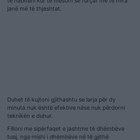
të habiteni kur të mësoni se furçat më të mira
janë më të thjeshtat.
Duhet të kujtoni gjithashtu se larja për dy
minuta nuk është efektive nëse nuk përdorni
teknikën e duhur.
Filloni me sipërfaqet e jashtme të dhëmbëve
tuaj, nga mishi i dhëmbëve në të gjithë