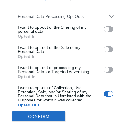
Berisha sulmon Ramën
Vala e të nxehtit çon
third parties.
dhe Ballukun: 83
termometrin në 41°C,
mandatet po përdoren si
Osmani zbulon zonat me
Personal Data Processing Opt Outs
mburojë për aferat
temperaturat më të larta
kriminale
I want to opt-out of the Sharing of my
personal data.
Opted In
I want to opt-out of the Sale of my
Personal Data.
Opted In
Loredana Brati shfaqet
Porti i Vlorës përballet me
I want to opt-out of processing my
Personal Data for Targeted Advertising.
elegante në një ambient
fluks të madh, mbërrijnë
Opted In
luksoz me pishinë, ndan
qindra mjete dhe kamperë
momente relaksi me
I want to opt-out of Collection, Use,
Retention, Sale, and/or Sharing of my
ndjekësit
Personal Data that Is Unrelated with the
Purposes for which it was collected.
Opted Out
CONFIRM