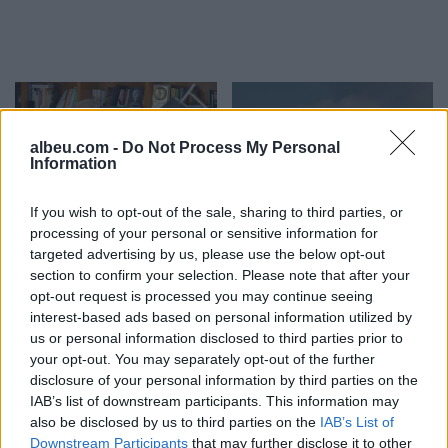
albeu.com -
Do Not Process My Personal
Information
If you wish to opt-out of the sale, sharing to third parties, or
Berisha kundër reformës
Shpërthen Etna,
processing of your personal or sensitive information for
territoriale: Po përdoret si
pezullohen mbërritjet në
targeted advertising by us, please use the below opt-out
instrument për
aeroportin e Katanias për
section to confirm your selection. Please note that after your
shpopullimin e Shqipërisë
shkak të hirit vullkanik
opt-out request is processed you may continue seeing
interest-based ads based on personal information utilized by
us or personal information disclosed to third parties prior to
your opt-out. You may separately opt-out of the further
disclosure of your personal information by third parties on the
IAB’s list of downstream participants. This information may
also be disclosed by us to third parties on the
IAB’s List of
Downstream Participants
that may further disclose it to other