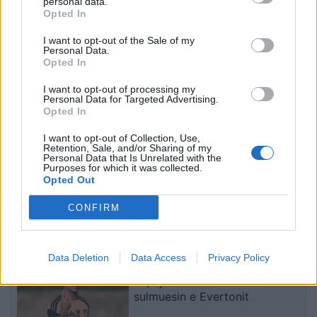
personal data.
Sllovakia përballet me
Dy tramvaje përplasen në
Opted In
vapë ekstreme,
Gjermani, rreth 25 të
termometri arrin 42.2
plagosur, tre në gjendje
I want to opt-out of the Sale of my
Personal Data.
gradë Celsius
kritike
Opted In
I want to opt-out of processing my
Personal Data for Targeted Advertising.
Opted In
I want to opt-out of Collection, Use,
Retention, Sale, and/or Sharing of my
Personal Data that Is Unrelated with the
Purposes for which it was collected.
Trump favorizon JD
Të paktën 38 të vrarë dhe
Opted Out
Vance si pasues të
29 të plagosur nga sulmet
mundshëm për zgjedhjet
e Huthive me raketa dhe
CONFIRM
presidenciale të vitit
dronë kundër ushtrisë së
2028, sipas “The
Jemenit
të fundit
Washington Post
Data Deletion
Data Access
Privacy Policy
Arsenali heq dorë nga Vinicius
Jr., synon me vendosmëri
sulmuesin e Evertonit