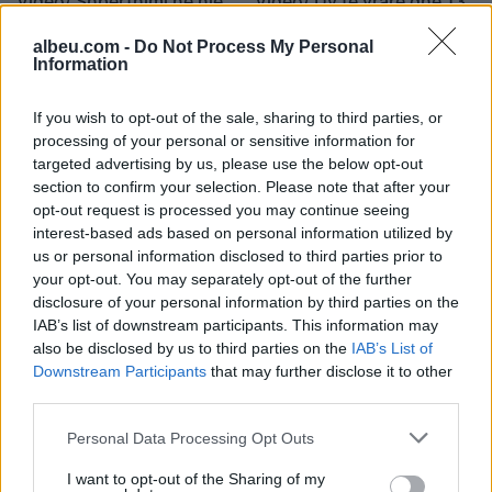
Video/ Shpërthimi në një
Video/ Dy të vrarë dhe 13
minibus në periferi të
të plagosur nga
albeu.com -
Do Not Process My Personal
Damaskut lë 2 të vdekur
shpërthimi i një minibusi
Information
dhe 13 të plagosur
pranë Damaskut
If you wish to opt-out of the sale, sharing to third parties, or
processing of your personal or sensitive information for
targeted advertising by us, please use the below opt-out
section to confirm your selection. Please note that after your
opt-out request is processed you may continue seeing
interest-based ads based on personal information utilized by
Ceuta përballet me krizë
Profesori i Kembrixhit
us or personal information disclosed to third parties prior to
të rëndë humanitare, hyrja
largohet nga detyra pas
your opt-out. You may separately opt-out of the further
e 72,000 emigrantëve në
akuzave për plagjiaturë
disclosure of your personal information by third parties on the
dy ditë ndez përplasjet
dhe pasaktësi akademike
IAB’s list of downstream participants. This information may
politike në Spanjë
also be disclosed by us to third parties on the
IAB’s List of
Downstream Participants
that may further disclose it to other
third parties.
Personal Data Processing Opt Outs
I want to opt-out of the Sharing of my