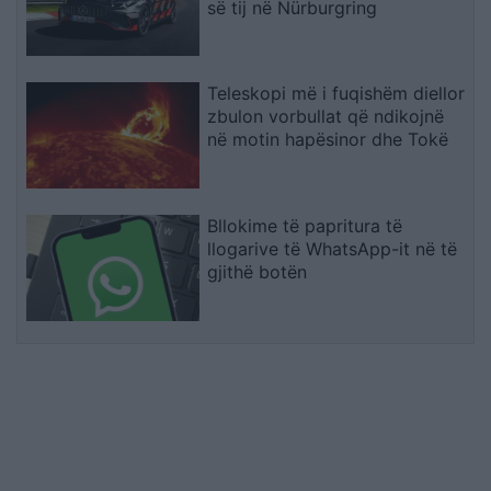
së tij në Nürburgring
Teleskopi më i fuqishëm diellor
zbulon vorbullat që ndikojnë
në motin hapësinor dhe Tokë
Bllokime të papritura të
llogarive të WhatsApp-it në të
gjithë botën