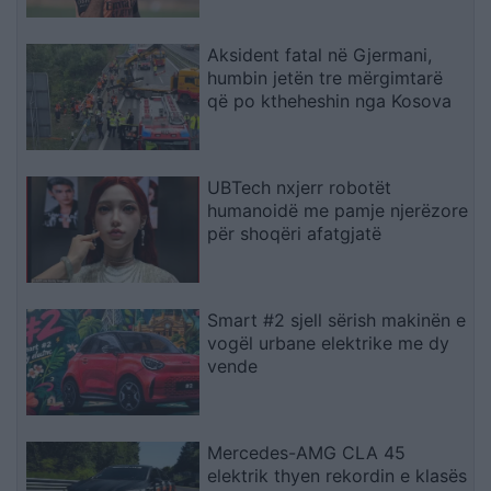
Aksident fatal në Gjermani,
humbin jetën tre mërgimtarë
që po ktheheshin nga Kosova
UBTech nxjerr robotët
humanoidë me pamje njerëzore
për shoqëri afatgjatë
Smart #2 sjell sërish makinën e
vogël urbane elektrike me dy
vende
Mercedes-AMG CLA 45
elektrik thyen rekordin e klasës