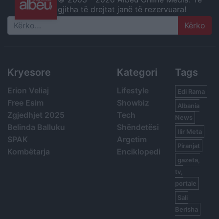
gjitha të drejtat janë të rezervuara!
Search
Kryesore
Kategori
Tags
Erion Veliaj
Lifestyle
Edi Rama
Free Esim
Showbiz
Albania
Zgjedhjet 2025
Tech
News
Belinda Balluku
Shëndetësi
Ilir Meta
SPAK
Argetim
Piranjat
Kombëtarja
Enciklopedi
gazeta,
tv,
portale
Sali
Berisha