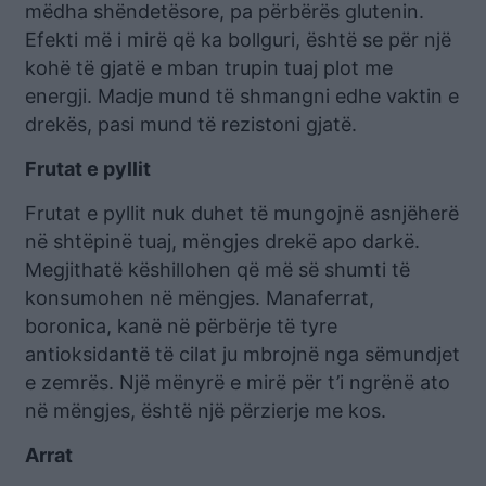
mëdha shëndetësore, pa përbërës glutenin.
Efekti më i mirë që ka bollguri, është se për një
kohë të gjatë e mban trupin tuaj plot me
energji. Madje mund të shmangni edhe vaktin e
drekës, pasi mund të rezistoni gjatë.
Frutat e pyllit
Frutat e pyllit nuk duhet të mungojnë asnjëherë
në shtëpinë tuaj, mëngjes drekë apo darkë.
Megjithatë këshillohen që më së shumti të
konsumohen në mëngjes. Manaferrat,
boronica, kanë në përbërje të tyre
antioksidantë të cilat ju mbrojnë nga sëmundjet
e zemrës. Një mënyrë e mirë për t’i ngrënë ato
në mëngjes, është një përzierje me kos.
Arrat