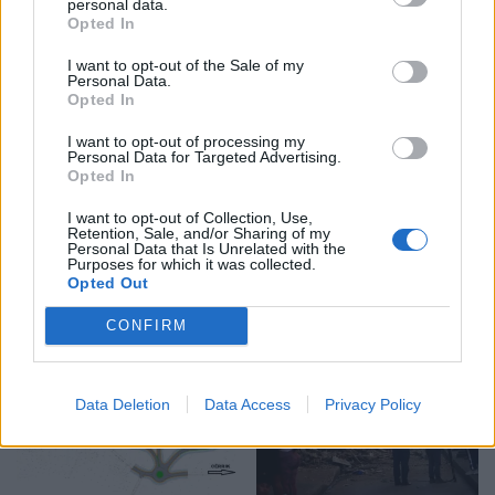
Pas tërmetit 7.4 ballë në
Ilir Xhemalaj prezanton
personal data.
Opted In
Kolumbi, liderët botërorë
vizionin për “Shqipërinë e
premtojnë ndihmë: “Do të
Re”: Ligji duhet të jetë i
I want to opt-out of the Sale of my
mobilizohemi sa herë të
barabartë dhe shteti t’u
Personal Data.
Opted In
na kërkohet
shërbejë qytetarëve
I want to opt-out of processing my
Personal Data for Targeted Advertising.
Opted In
I want to opt-out of Collection, Use,
Retention, Sale, and/or Sharing of my
Personal Data that Is Unrelated with the
Kolumbia shpall
Trump pritet të firmosë
Purposes for which it was collected.
emergjencë kombëtare
urdhrin ekzekutiv për
Opted Out
pas tërmetit shkatërrues,
reduktimin e vaksinave të
CONFIRM
mbi 100 viktima dhe
rekomanduara për fëmijët
dhjetëra ndërtesa të
rrënuara
Data Deletion
Data Access
Privacy Policy