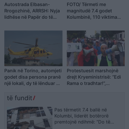
Autostrada Elbasan-
FOTO/ Tërmeti me
Rrogozhinë, ARRSH: Nyja
magnitudë 7.4 godet
lidhëse në Papër do të
Kolumbinë, 110 viktima
ndërtohet në një fazë të
dhe persona ende të
dytë
bllokuar nën rrënoja
Panik në Torino, automjeti
Protestuesit marshojnë
godet disa persona pranë
drejt Kryeministrisë: “Edi
një lokali, dy të lënduar në
Rama o tradhtar!”,
gjendje të rëndë
kërkohet dorëheqja e tij
të fundit
Pas tërmetit 7.4 ballë në
Kolumbi, liderët botërorë
premtojnë ndihmë: “Do të
mobilizohemi sa herë të na