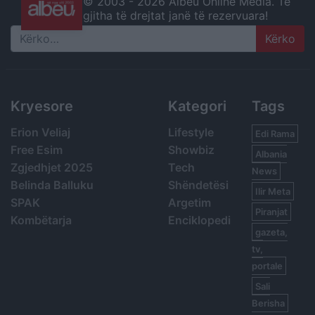
© 2003 -
2026 Albeu Online Media. Të
gjitha të drejtat janë të rezervuara!
Search
Kryesore
Kategori
Tags
Erion Veliaj
Lifestyle
Edi Rama
Free Esim
Showbiz
Albania
Zgjedhjet 2025
Tech
News
Belinda Balluku
Shëndetësi
Ilir Meta
SPAK
Argetim
Piranjat
Kombëtarja
Enciklopedi
gazeta,
tv,
portale
Sali
Berisha