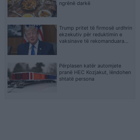
ngrënë darkë
Trump pritet të firmosë urdhrin
ekzekutiv për reduktimin e
vaksinave të rekomanduara
për fëmijët
Përplasen katër automjete
pranë HEC Kozjakut, lëndohen
shtatë persona