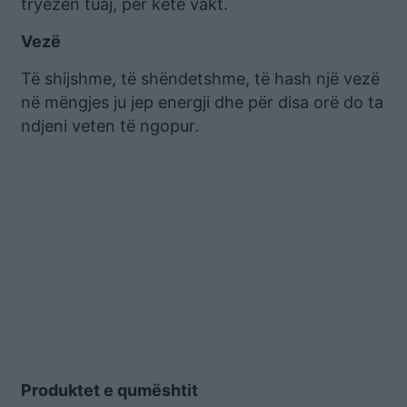
tryezën tuaj, për këtë vakt.
Vezë
Të shijshme, të shëndetshme, të hash një vezë
në mëngjes ju jep energji dhe për disa orë do ta
ndjeni veten të ngopur.
Produktet e qumështit