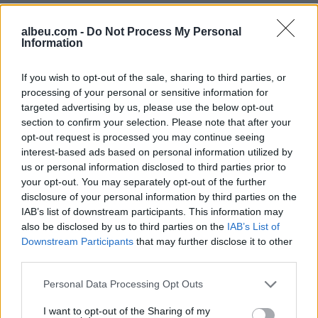
albeu.com -
Do Not Process My Personal
Information
Shtuar
më
9.06.2022 08:12
If you wish to opt-out of the sale, sharing to third parties, or
processing of your personal or sensitive information for
Tags:
,
,
,
,
arra
bollgur
mengjes
ushqime
targeted advertising by us, please use the below opt-out
veze e zier
section to confirm your selection. Please note that after your
opt-out request is processed you may continue seeing
interest-based ads based on personal information utilized by
us or personal information disclosed to third parties prior to
your opt-out. You may separately opt-out of the further
disclosure of your personal information by third parties on the
IAB’s list of downstream participants. This information may
also be disclosed by us to third parties on the
IAB’s List of
Downstream Participants
that may further disclose it to other
third parties.
Personal Data Processing Opt Outs
I want to opt-out of the Sharing of my