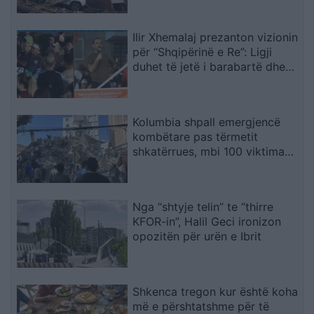
kërkohet
Ilir Xhemalaj prezanton vizionin
për “Shqipërinë e Re”: Ligji
duhet të jetë i barabartë dhe
shteti t’u shërbejë qytetarëve
Kolumbia shpall emergjencë
kombëtare pas tërmetit
shkatërrues, mbi 100 viktima
dhe dhjetëra ndërtesa të
rrënuara
Nga “shtyje telin” te “thirre
KFOR-in”, Halil Geci ironizon
opozitën për urën e Ibrit
Shkenca tregon kur është koha
më e përshtatshme për të