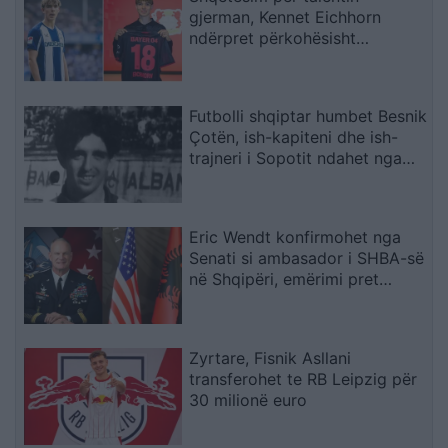
gjerman, Kennet Eichhorn
ndërpret përkohësisht
karrierën për arsye
shëndetësore
Futbolli shqiptar humbet Besnik
Çotën, ish-kapiteni dhe ish-
trajneri i Sopotit ndahet nga
jeta në moshën 56-vjeçare
Eric Wendt konfirmohet nga
Senati si ambasador i SHBA-së
në Shqipëri, emërimi pret
firmën e Trump
Zyrtare, Fisnik Asllani
transferohet te RB Leipzig për
30 milionë euro