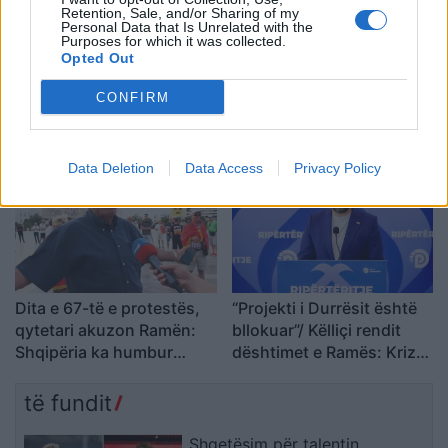
Retention, Sale, and/or Sharing of my
Personal Data that Is Unrelated with the
Purposes for which it was collected.
Opted Out
VIDEO/Me këtë gol, a ia
Ronela Hajati ‘shpërthen’
CONFIRM
rrezikon Talisca vendin në
ndaj komenteve negative:
sulm Vedat Muriqit?!
Të vjen turp t’i lexosh, jo
më t’i shkruash
Data Deletion
Data Access
Privacy Policy
Dita e 67-të e protestës,
“Projekti i Durrësit është
qytetari akuzon Ramën:
bllokuar”/ Këlliçi rendit
Shqipëria ka humbur
dështimet e Ramës: Kriza
drejtimin
po prek investimet,
Aeroportin e Vlorës do ta
të fundit
paguajnë taksapaguesit
Shqetësim për talentin