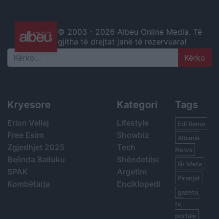
© 2003 -
2026 Albeu Online Media. Të
gjitha të drejtat janë të rezervuara!
Search
Kryesore
Kategori
Tags
Erion Veliaj
Lifestyle
Edi Rama
Free Esim
Showbiz
Albania
Zgjedhjet 2025
Tech
News
Belinda Balluku
Shëndetësi
Ilir Meta
SPAK
Argetim
Piranjat
Kombëtarja
Enciklopedi
gazeta,
tv,
portale