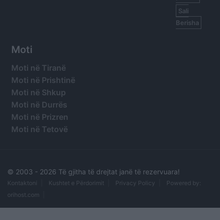
Sali
Berisha
Moti
Moti në Tiranë
Moti në Prishtinë
Moti në Shkup
Moti në Durrës
Moti në Prizren
Moti në Tetovë
© 2003 -
2026 Të gjitha të drejtat janë të rezervuara!
Kontaktoni
Kushtet e Përdorimit
Privacy Policy
Powered by:
orihost.com