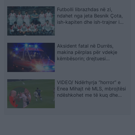
Futbolli librazhdas në zi,
ndahet nga jeta Besnik Çota,
ish-kapiten dhe ish-trajner i
Sopotit
Aksident fatal në Durrës,
makina përplas për vdekje
këmbësorin; drejtuesi
shoqërohet në polici
VIDEO/ Ndërhyrja “horror” e
Enea Mihajt në MLS, mbrojtësi
ndëshkohet me të kuq dhe
gjobë