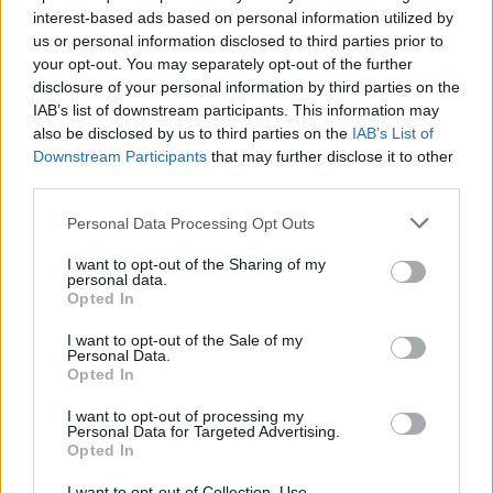
interest-based ads based on personal information utilized by
us or personal information disclosed to third parties prior to
your opt-out. You may separately opt-out of the further
Eric Wendt konfirmohet
Futbolli librazhdas në zi,
disclosure of your personal information by third parties on the
nga Senati si ambasador i
ndahet nga jeta Besnik
IAB’s list of downstream participants. This information may
SHBA-së në Shqipëri,
Çota, ish-kapiten dhe ish-
also be disclosed by us to third parties on the
IAB’s List of
emërimi pret firmën e
trajner i Sopotit
Downstream Participants
that may further disclose it to other
Trump
third parties.
Personal Data Processing Opt Outs
I want to opt-out of the Sharing of my
personal data.
Opted In
Flakët përhapen me
Pedagogët në shërbim të
I want to opt-out of the Sale of my
shpejtësi në Pocest të
regjimit! Apeli i aktivistes
Personal Data.
Dibrës, disa banesa në
nga protesta: Të
Opted In
rrezik
bashkohemi për
I want to opt-out of processing my
Shqipërinë që meritojmë
Personal Data for Targeted Advertising.
Opted In
I want to opt-out of Collection, Use,