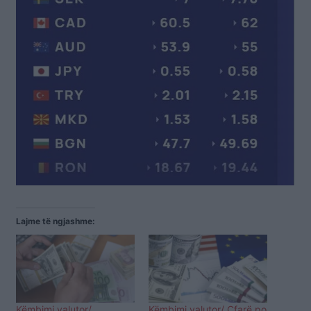
Lajme të ngjashme:
Këmbimi valutor/
Këmbimi valutor/ Çfarë po