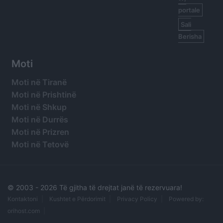
portale
Sali
Berisha
Moti
Moti në Tiranë
Moti në Prishtinë
Moti në Shkup
Moti në Durrës
Moti në Prizren
Moti në Tetovë
© 2003 -
2026 Të gjitha të drejtat janë të rezervuara!
Kontaktoni
Kushtet e Përdorimit
Privacy Policy
Powered by:
orihost.com