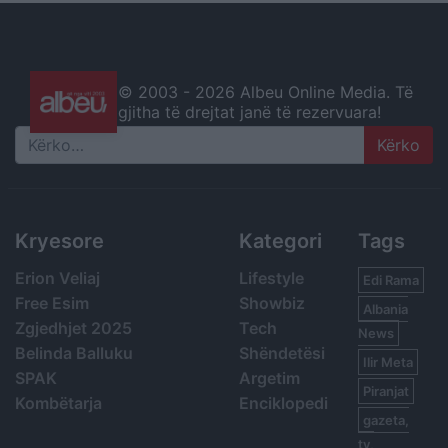
© 2003 -
2026 Albeu Online Media. Të
gjitha të drejtat janë të rezervuara!
Search
Kryesore
Kategori
Tags
Erion Veliaj
Lifestyle
Edi Rama
Free Esim
Showbiz
Albania
Zgjedhjet 2025
Tech
News
Belinda Balluku
Shëndetësi
Ilir Meta
SPAK
Argetim
Piranjat
Kombëtarja
Enciklopedi
gazeta,
tv,