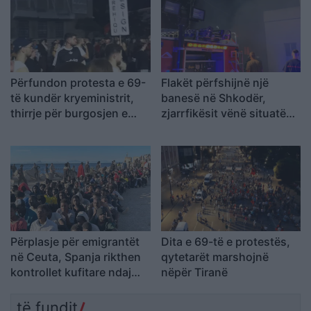
Përfundon protesta e 69-
Flakët përfshijnë një
të kundër kryeministrit,
banesë në Shkodër,
thirrje për burgosjen e
zjarrfikësit vënë situatën
Ramës dhe Berishës:
nën kontroll
“Nesër do të jemi më
shumë, nuk ndalemi”
Përplasje për emigrantët
Dita e 69-të e protestës,
në Ceuta, Spanja rikthen
qytetarët marshojnë
kontrollet kufitare ndaj
nëpër Tiranë
udhëtarëve nga Italia
të fundit