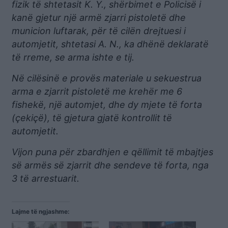
fizik të shtetasit K. Y., shërbimet e Policisë i
kanë gjetur një armë zjarri pistoletë dhe
municion luftarak, për të cilën drejtuesi i
automjetit, shtetasi A. N., ka dhënë deklaratë
të rreme, se arma ishte e tij.
Në cilësinë e provës materiale u sekuestrua
arma e zjarrit pistoletë me krehër me 6
fishekë, një automjet, dhe dy mjete të forta
(çekiçë), të gjetura gjatë kontrollit të
automjetit.
Vijon puna për zbardhjen e qëllimit të mbajtjes
së armës së zjarrit dhe sendeve të forta, nga
3 të arrestuarit.
Lajme të ngjashme: