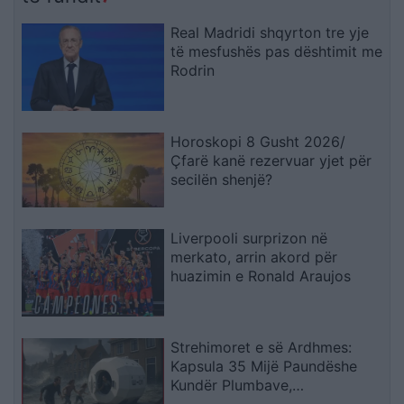
Real Madridi shqyrton tre yje
të mesfushës pas dështimit me
Rodrin
Horoskopi 8 Gusht 2026/
Çfarë kanë rezervuar yjet për
secilën shenjë?
Liverpooli surprizon në
merkato, arrin akord për
huazimin e Ronald Araujos
Strehimoret e së Ardhmes:
Kapsula 35 Mijë Paundëshe
Kundër Plumbave,