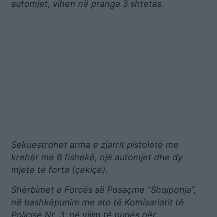
automjet, vihen në pranga 3 shtetas.
Sekuestrohet arma e zjarrit pistoletë me
krehër me 6 fishekë, një automjet dhe dy
mjete të forta (çekiçë).
Shërbimet e Forcës së Posaçme “Shqiponja”,
në bashkëpunim me ato të Komisariatit të
Policisë Nr. 3, në vijim të punës për