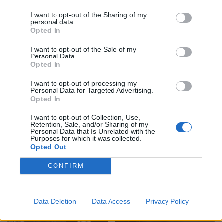
I want to opt-out of the Sharing of my
personal data.
Opted In
I want to opt-out of the Sale of my
Gramsh, tre zjarre nën
Video/ Kamioni e përplas
Personal Data.
kontroll pas ndërhyrjes në
dhe e tërheq zvarrë 12-
Opted In
terrene të vështira
vjeçarin që po kthehej nga
I want to opt-out of processing my
shkolla, i mituri shpëton
Personal Data for Targeted Advertising.
mrekullisht
Opted In
I want to opt-out of Collection, Use,
Retention, Sale, and/or Sharing of my
Personal Data that Is Unrelated with the
Purposes for which it was collected.
Opted Out
CONFIRM
SHBA: Bisedimet Oman-
Dita e tetë e protestës në
Iran po avancojnë,
Divjakë, banorët
marrëveshja për lundrimin
refuzojnë bashkimin me
në Hormuz pritet së
Lushnjen
Data Deletion
Data Access
Privacy Policy
shpejti