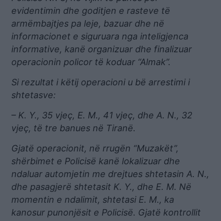
evidentimin dhe goditjen e rasteve të
armëmbajtjes pa leje, bazuar dhe në
informacionet e siguruara nga inteligjenca
informative, kanë organizuar dhe finalizuar
operacionin policor të koduar “Almak”.
Si rezultat i këtij operacioni u bë arrestimi i
shtetasve:
– K. Y., 35 vjeç, E. M., 41 vjeç, dhe A. N., 32
vjeç, të tre banues në Tiranë.
Gjatë operacionit, në rrugën “Muzakët”,
shërbimet e Policisë kanë lokalizuar dhe
ndaluar automjetin me drejtues shtetasin A. N.,
dhe pasagjerë shtetasit K. Y., dhe E. M. Në
momentin e ndalimit, shtetasi E. M., ka
kanosur punonjësit e Policisë. Gjatë kontrollit