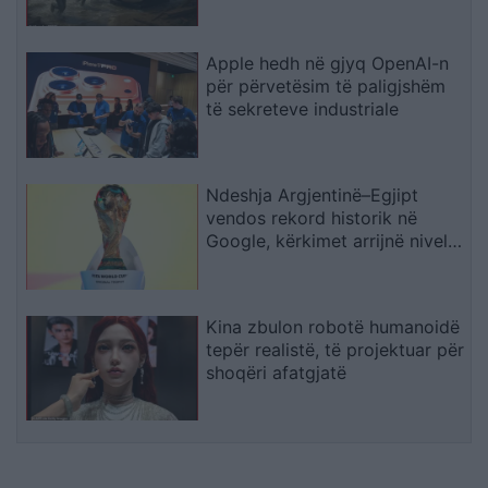
Shpërthimeve dhe Fatkeqësive
Natyrore
Apple hedh në gjyq OpenAI-n
për përvetësim të paligjshëm
të sekreteve industriale
Ndeshja Argjentinë–Egjipt
vendos rekord historik në
Google, kërkimet arrijnë nivele
të papara
Kina zbulon robotë humanoidë
tepër realistë, të projektuar për
shoqëri afatgjatë