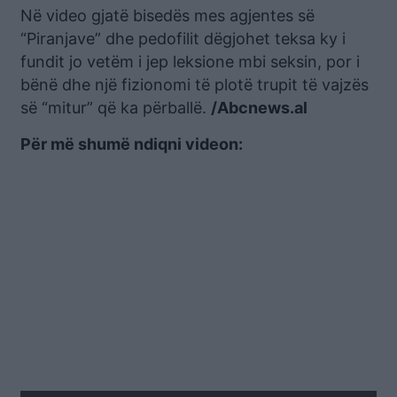
Në video gjatë bisedës mes agjentes së
“Piranjave” dhe pedofilit dëgjohet teksa ky i
fundit jo vetëm i jep leksione mbi seksin, por i
bënë dhe një fizionomi të plotë trupit të vajzës
së “mitur” që ka përballë.
/Abcnews.al
Për më shumë ndiqni videon: