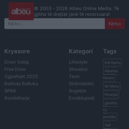
© 2003 -
2026 Albeu Online Media. Të
gjitha të drejtat janë të rezervuara!
Search
Kryesore
Kategori
Tags
Erion Veliaj
Lifestyle
Edi Rama
Free Esim
Showbiz
Albania
Zgjedhjet 2025
Tech
News
Belinda Balluku
Shëndetësi
Ilir Meta
SPAK
Argetim
Piranjat
Kombëtarja
Enciklopedi
gazeta,
tv,
portale
Sali