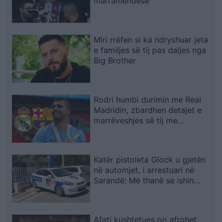
marramendëse
Miri rrëfen si ka ndryshuar jeta
e familjes së tij pas daljes nga
Big Brother
Rodri humbi durimin me Real
Madridin, zbardhen detajet e
marrëveshjes së tij me
Barcelonën
Katër pistoleta Glock u gjetën
në automjet, i arrestuari në
Sarandë: Më thanë se ishin
lodra
Afati kushtetues po afrohet,