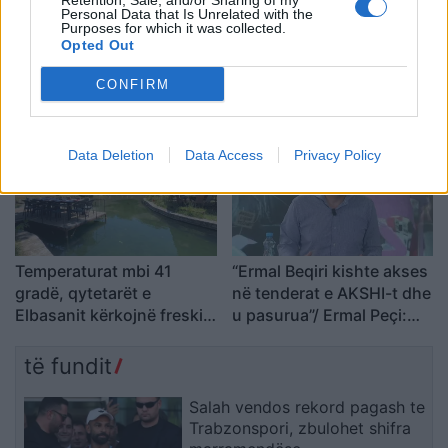
Retention, Sale, and/or Sharing of my
Personal Data that Is Unrelated with the
Purposes for which it was collected.
Analiza: Një shqiptar ka
Trump mohon se SHBA-ja
Opted Out
nevojë për 28 mijë dollarë
ka mungesë municionesh:
në vit për të arritur
Burgime të gjata për
CONFIRM
“pragun e lumturisë”
publikuesit e deklaratave
tradhtare
Data Deletion
Data Access
Privacy Policy
Temperaturat mbi 41
“Ermal Beqiri kishte akses
gradë, qytetarët e
në tenderat e AKSHI-t dhe
Elbasanit kërkojnë freski
u pasurua”/ Ermal Peçi:
në Byshek
SPAK ka mbërritur në
zemër të Kryeministrisë,
të fundit
gjurmët çojnë te Rama
Salah vendos rekord pagash te
Trabzonspori, zbulohet shifra