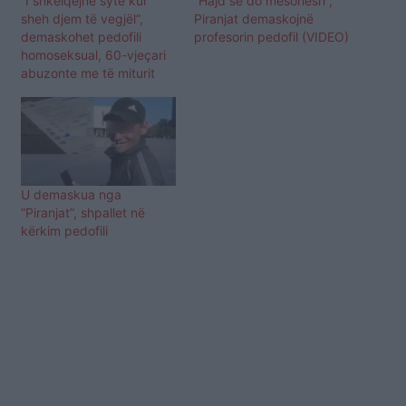
“I shkëlqejnë sytë kur
“Hajd se do mësohesh”,
sheh djem të vegjël”,
Piranjat demaskojnë
demaskohet pedofili
profesorin pedofil (VIDEO)
homoseksual, 60-vjeçari
abuzonte me të miturit
U demaskua nga
“Piranjat”, shpallet në
kërkim pedofili