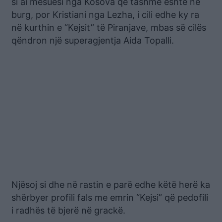
si ai mësuesi nga Kosova që tashmë është në
burg, por Kristiani nga Lezha, i cili edhe ky ra
në kurthin e “Kejsit” të Piranjave, mbas së cilës
qëndron një superagjentja Aida Topalli.
Njësoj si dhe në rastin e parë edhe këtë herë ka
shërbyer profili fals me emrin “Kejsi” që pedofili
i radhës të bjerë në grackë.