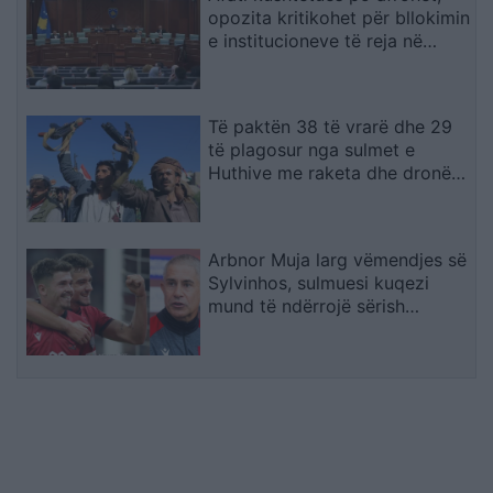
opozita kritikohet për bllokimin
e institucioneve të reja në
Kosovë
Të paktën 38 të vrarë dhe 29
të plagosur nga sulmet e
Huthive me raketa dhe dronë
kundër ushtrisë së Jemenit
Arbnor Muja larg vëmendjes së
Sylvinhos, sulmuesi kuqezi
mund të ndërrojë sërish
skuadër