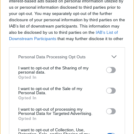
interest-based ads based on personal information utilized by
us or personal information disclosed to third parties prior to
Miri rrëfen si ka ndryshuar
Katër pistoleta Glock u
your opt-out. You may separately opt-out of the further
jeta e familjes së tij pas
gjetën në automjet, i
disclosure of your personal information by third parties on the
daljes nga Big Brother
arrestuari në Sarandë: Më
IAB’s list of downstream participants. This information may
thanë se ishin lodra
also be disclosed by us to third parties on the
IAB’s List of
Downstream Participants
that may further disclose it to other
third parties.
Personal Data Processing Opt Outs
I want to opt-out of the Sharing of my
personal data.
Opted In
Të paktën 38 të vrarë dhe
Shkodër, ndërron jetë në
29 të plagosur nga sulmet
spital 49-vjeçarja,
I want to opt-out of the Sale of my
e Huthive me raketa dhe
dyshime për konsumimin
Personal Data.
dronë kundër ushtrisë së
e një sasie të madhe
Opted In
Jemenit
ilaçesh
I want to opt-out of processing my
Personal Data for Targeted Advertising.
Opted In
I want to opt-out of Collection, Use,