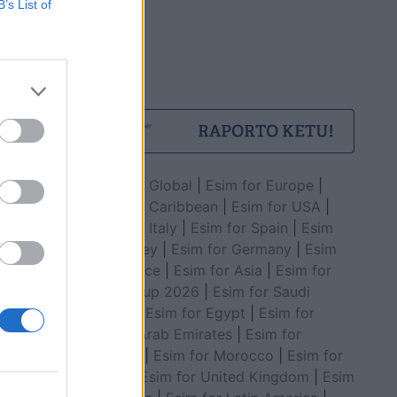
B’s List of
ezoni i ri
istere
Esim for Global
|
Esim for Europe
|
Esim for Caribbean
|
Esim for USA
|
Esim for Italy
|
Esim for Spain
|
Esim
for Turkey
|
Esim for Germany
|
Esim
for Greece
|
Esim for Asia
|
Esim for
World Cup 2026
|
Esim for Saudi
Arabia
|
Esim for Egypt
|
Esim for
United Arab Emirates
|
Esim for
ic
Balkans
|
Esim for Morocco
|
Esim for
iani, kush
China
|
Esim for United Kingdom
|
Esim
 të