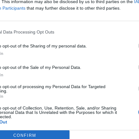
. This information may also be disclosed by us to third parties on the
IA
Participants
that may further disclose it to other third parties.
Rikthehen “Piranjat”, nis s
investigativ që zbulon m
l Data Processing Opt Outs
(VIDEO)
20:31 / 02/10/2022
schedule
o opt-out of the Sharing of my personal data.
In
o opt-out of the Sale of my Personal Data.
In
to opt-out of processing my Personal Data for Targeted
ing.
In
o opt-out of Collection, Use, Retention, Sale, and/or Sharing
ersonal Data that Is Unrelated with the Purposes for which it
lected.
E FSHEHTË/ “Vetëm
KAMERA E FSHEHTË/ Pol
Out
çfarë “shërbimesh” ofrojnë
Shkëlqimi, Nertili dhe Ard
e masazheve në Tiranë?
janë 3 pedofilët e radhës
CONFIRM