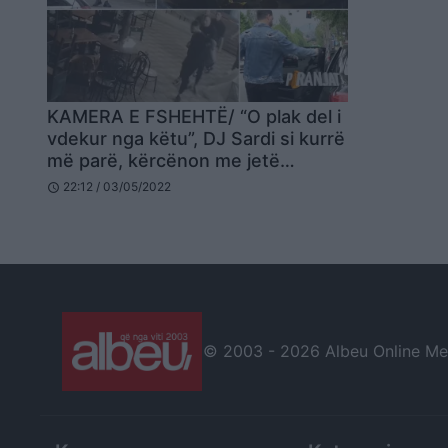
KAMERA E FSHEHTË/ “O plak del i
vdekur nga këtu”, DJ Sardi si kurrë
më parë, kërcënon me jetë
pronarin e lokalit (VIDEO)
22:12 / 03/05/2022
schedule
© 2003 -
2026 Albeu Online Medi