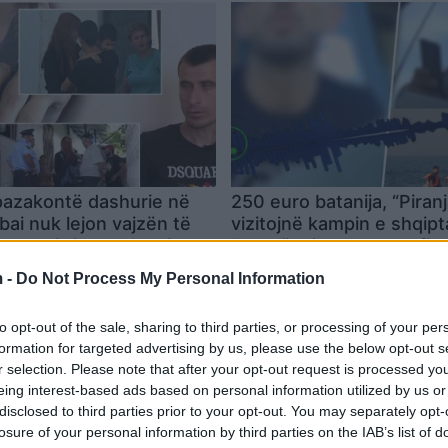
 pazakontë dashurie në
250 euro batanija, “Piranj
bai nuk lejon vajzën të
vizitojnë kampin e shqip
 me djalin dhe burrin
Francë, biseda me trafik
Vlora që u “premton”
10/2022
21:53 / 02/10/2022
schedule
 -
Do Not Process My Personal Information
klandestinëve ëndrrën a
to opt-out of the sale, sharing to third parties, or processing of your per
formation for targeted advertising by us, please use the below opt-out s
r selection. Please note that after your opt-out request is processed y
eing interest-based ads based on personal information utilized by us or
disclosed to third parties prior to your opt-out. You may separately opt-
losure of your personal information by third parties on the IAB’s list of