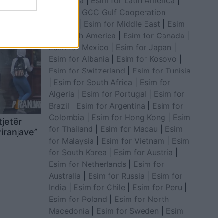
for Africa
|
Esim for Latin America
|
Esim for GCC Gulf Cooperation
Council
|
Esim for Middle East
|
Esim
for South America
|
Esim for Canada
|
Esim for Mexico
|
Esim for Japan
|
Esim for Albania
|
Esim for Kosovo
|
Esim for Switzerland
|
Esim for Tunisia
|
Esim for South Africa
|
Esim for
Algeria
|
Esim for Portugal
|
Esim for
Brazil
|
Esim for Argentina
|
Esim for
Colombia
|
Esim for Hong Kong
|
Esim
tjetër
for Thailand
|
Esim for Macau
|
Esim
Piranjave”
for Malaysia
|
Esim for Vietnam
|
Esim
for South Korea
|
Esim for Austria
|
Esim for Netherlands
|
Esim for
Australia
|
Esim for Russia
|
Esim for
India
|
Esim for Chile
|
Esim for Peru
|
Esim for Poland
|
Esim for North
Macedonia
|
Esim for Sweden
|
Esim