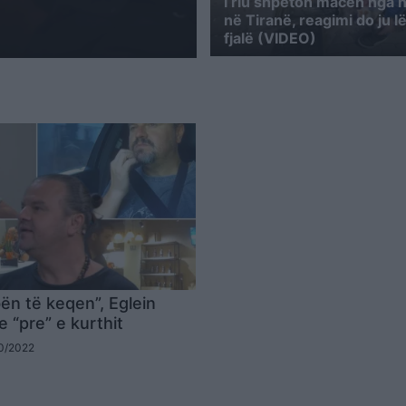
I riu shpëton macen nga n
në Tiranë, reagimi do ju l
fjalë (VIDEO)
bën të keqen”, Eglein
e “pre” e kurthit
10/2022