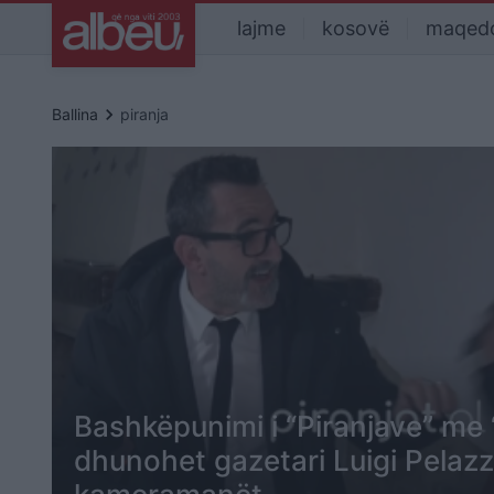
lajme
kosovë
maqed
keyboard_arrow_right
Ballina
piranja
Bashkëpunimi i “Piranjave” me 
dhunohet gazetari Luigi Pelaz