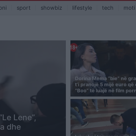
oni
sport
showbiz
lifestyle
tech
moti
Dorina Mema “bie” në gra
t’i pranojë 5 mijë euro që
“Boo” të luajë në film por
“Le Lene”,
za dhe