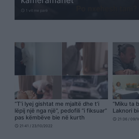
kameramanët
1 vit me parë
schedule
“T’i lyej gishtat me mjaltë dhe t’i
“Miku ta 
lëpij një nga një”, pedofili “i fiksuar”
Laknori bi
pas këmbëve bie në kurth
21:36 / 09/
schedule
21:41 / 23/10/2022
schedule