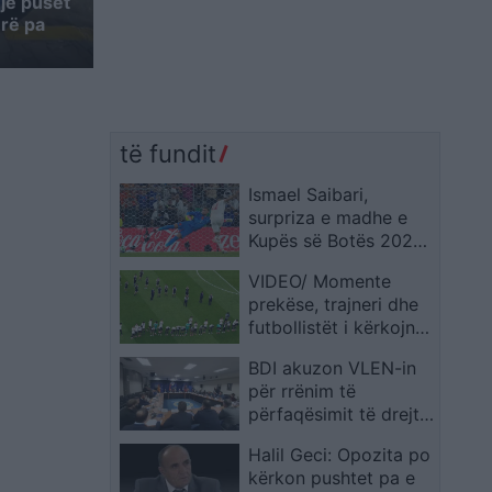
jë puset
ërë pa
të fundit
Ismael Saibari,
surpriza e madhe e
Kupës së Botës 2026
– rrugëtimi i veçantë i
VIDEO/ Momente
yllit të Marokut
prekëse, trajneri dhe
futbollistët i kërkojnë
falje tifozëve të
BDI akuzon VLEN-in
Japonisë për
për rrënim të
eliminimin nga
përfaqësimit të drejtë
Botërori
dhe adekuat
Halil Geci: Opozita po
kërkon pushtet pa e