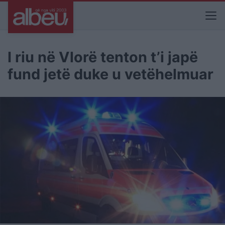
I riu në Vlorë tenton t’i japë
fund jetë duke u vetëhelmuar