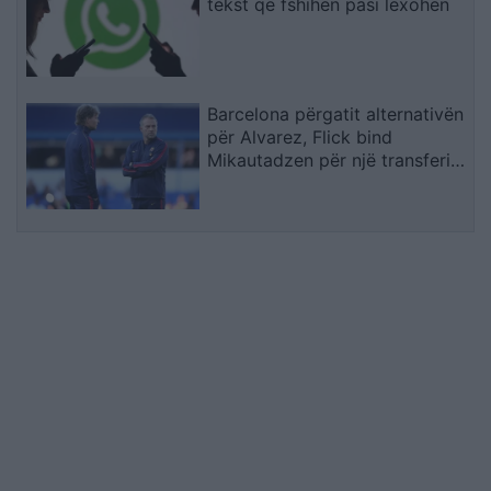
tekst që fshihen pasi lexohen
Barcelona përgatit alternativën
për Alvarez, Flick bind
Mikautadzen për një transferim
në “Camp Nou