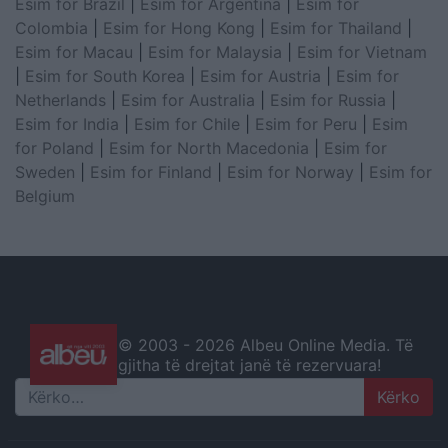
Esim for Brazil
|
Esim for Argentina
|
Esim for
Colombia
|
Esim for Hong Kong
|
Esim for Thailand
|
Esim for Macau
|
Esim for Malaysia
|
Esim for Vietnam
|
Esim for South Korea
|
Esim for Austria
|
Esim for
Netherlands
|
Esim for Australia
|
Esim for Russia
|
Esim for India
|
Esim for Chile
|
Esim for Peru
|
Esim
for Poland
|
Esim for North Macedonia
|
Esim for
Sweden
|
Esim for Finland
|
Esim for Norway
|
Esim for
Belgium
© 2003 -
2026 Albeu Online Media. Të
gjitha të drejtat janë të rezervuara!
Search