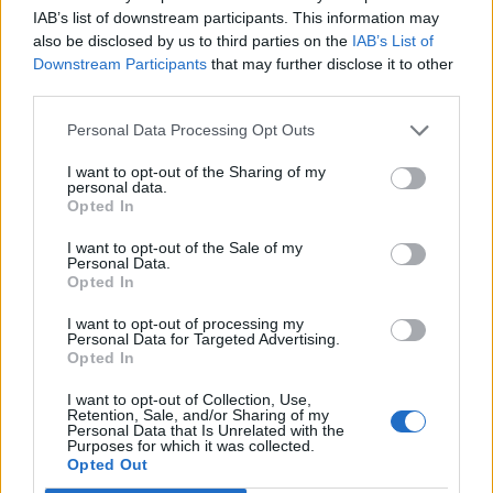
IAB’s list of downstream participants. This information may
shumë, nuk ndalemi”
also be disclosed by us to third parties on the
IAB’s List of
Downstream Participants
that may further disclose it to other
third parties.
Personal Data Processing Opt Outs
Përplasje për emigrantët
Dita e 69-të e protestës,
I want to opt-out of the Sharing of my
në Ceuta, Spanja rikthen
qytetarët marshojnë
personal data.
kontrollet kufitare ndaj
nëpër Tiranë
Opted In
udhëtarëve nga Italia
I want to opt-out of the Sale of my
të fundit
Personal Data.
Opted In
Apple hedh në gjyq OpenAI-n
I want to opt-out of processing my
për përvetësim të paligjshëm
Personal Data for Targeted Advertising.
të sekreteve industriale
Opted In
I want to opt-out of Collection, Use,
Retention, Sale, and/or Sharing of my
Personal Data that Is Unrelated with the
Ndeshja Argjentinë–Egjipt
Purposes for which it was collected.
vendos rekord historik në
Opted Out
Google, kërkimet arrijnë nivele