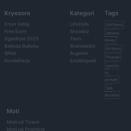
Kryesore
Kategori
Tags
Erion Veliaj
Lifestyle
Edi Rama
Free Esim
Showbiz
Albania
Zgjedhjet 2025
Tech
News
Belinda Balluku
Shëndetësi
Ilir Meta
SPAK
Argetim
Piranjat
Kombëtarja
Enciklopedi
gazeta,
tv,
portale
Sali
Berisha
Moti
Moti në Tiranë
Moti në Prishtinë