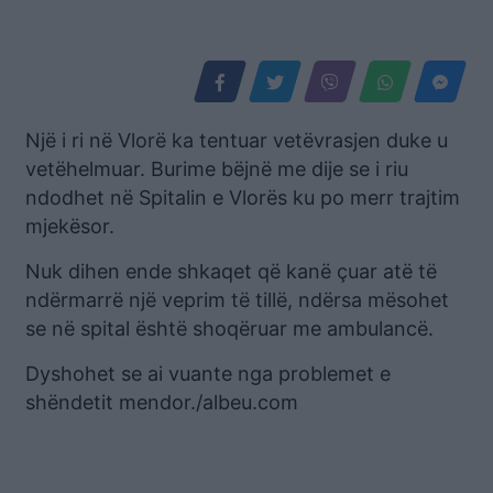
Një i ri në Vlorë ka tentuar vetëvrasjen duke u
vetëhelmuar. Burime bëjnë me dije se i riu
ndodhet në Spitalin e Vlorës ku po merr trajtim
mjekësor.
Nuk dihen ende shkaqet që kanë çuar atë të
ndërmarrë një veprim të tillë, ndërsa mësohet
se në spital është shoqëruar me ambulancë.
Dyshohet se ai vuante nga problemet e
shëndetit mendor./albeu.com