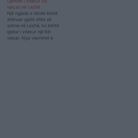
Gjendet i vdekur 69
vjeçari në Lezhë
Një ngjarje e rëndë është
shënuar gjatë ditës së
sotme në Lezhë, ku është
gjetur i vdekur një 69-
vjeçar. Nga veprimet e
para hetimore dyshohet
se personi është
vetëhelmuar. Vijojnë
hetimet lidhur me
ngjarjen. Sot, rreth orës
11: 30, në fshatin Gajush,
Lezhë është gjetur i
vdèkur shtetasi N.D., 69…