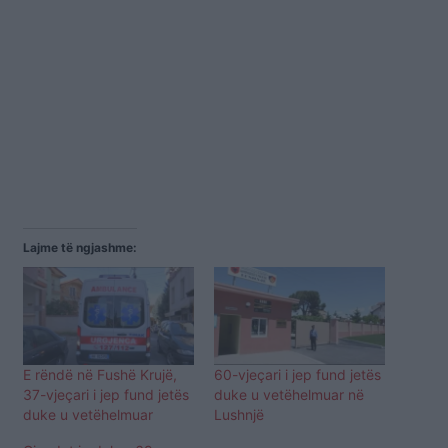
Lajme të ngjashme:
E rëndë në Fushë Krujë,
60-vjeçari i jep fund jetës
37-vjeçari i jep fund jetës
duke u vetëhelmuar në
duke u vetëhelmuar
Lushnjë