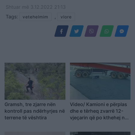
Shtuar
më
3.12.2022 21:13
Tags:
,
vetehelmim
vlore
Gramsh, tre zjarre nën
Video/ Kamioni e përplas
kontroll pas ndërhyrjes në
dhe e tërheq zvarrë 12-
terrene të vështira
vjeçarin që po kthehej nga
shkolla, i mituri shpëton
mrekullisht