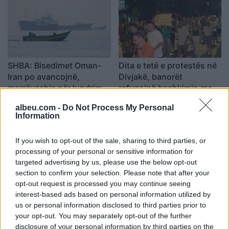
SHBA: Bisedimet Oman-
Dita e tetë e protestës në
Iran po avancojnë,
Divjakë, banorët
marrëveshja për lundrimin
refuzojnë bashkimin me
në Hormuz pritet së
Lushnjen
albeu.com -
Do Not Process My Personal
shpejti
Information
If you wish to opt-out of the sale, sharing to third parties, or
processing of your personal or sensitive information for
targeted advertising by us, please use the below opt-out
section to confirm your selection. Please note that after your
Përfundon protesta e 69-
Flakët përfshijnë një
opt-out request is processed you may continue seeing
të kundër kryeministrit,
banesë në Shkodër,
interest-based ads based on personal information utilized by
thirrje për burgosjen e
zjarrfikësit vënë situatën
us or personal information disclosed to third parties prior to
Ramës dhe Berishës:
nën kontroll
your opt-out. You may separately opt-out of the further
disclosure of your personal information by third parties on the
“Nesër do të jemi më