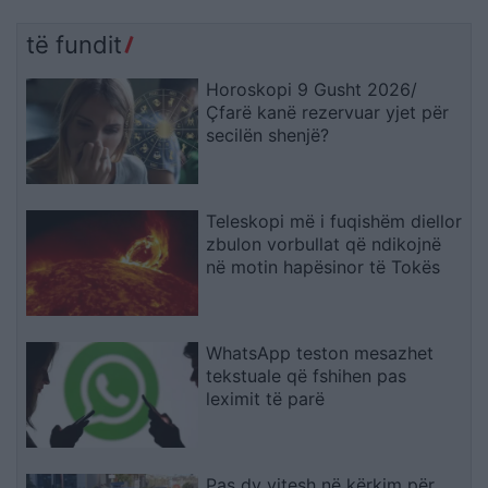
kundërshtojnë bashkimin
partisë!
me Lushnjën
të fundit
Horoskopi 9 Gusht 2026/
Çfarë kanë rezervuar yjet për
secilën shenjë?
Teleskopi më i fuqishëm diellor
zbulon vorbullat që ndikojnë
në motin hapësinor të Tokës
WhatsApp teston mesazhet
tekstuale që fshihen pas
leximit të parë
Pas dy vitesh në kërkim për