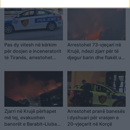
Pas dy vitesh në kërkim
Arrestohet 73-vjeçari në
për dosjen e inceneratorit
Krujë, ndezi zjarr për të
të Tiranës, arrestohet
djegur barin dhe flakët u
Renardo Nallbani në
përhapën drejt malit
Palasë
Zjarri në Krujë përhapet
Arrestohet pranë banesës
më tej, evakuohen
i dyshuari për vrasjen e
banorët e Barabit–Lluban,
20-vjeçarit në Korçë