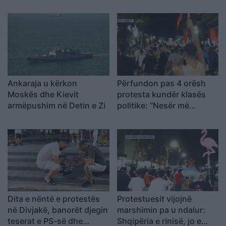
raportohen shpërthime
armatimesh
Ankaraja u kërkon
Përfundon pas 4 orësh
Moskës dhe Kievit
protesta kundër klasës
armëpushim në Detin e Zi
politike: “Nesër më
shumë!”
Dita e nëntë e protestës
Protestuesit vijojnë
në Divjakë, banorët djegin
marshimin pa u ndalur:
teserat e PS-së dhe
Shqipëria e rinisë, jo e