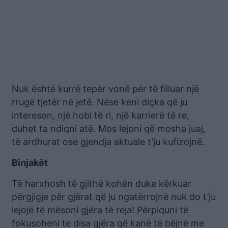
Nuk është kurrë tepër vonë për të filluar një
rrugë tjetër në jetë. Nëse keni diçka që ju
intereson, një hobi të ri, një karrierë të re,
duhet ta ndiqni atë. Mos lejoni që mosha juaj,
të ardhurat ose gjendja aktuale t’ju kufizojnë.
Binjakët
Të harxhosh të gjithë kohën duke kërkuar
përgjigje për gjërat që ju ngatërrojnë nuk do t’ju
lejojë të mësoni gjëra të reja! Përpiquni të
fokusoheni te disa gjëra që kanë të bëjnë me