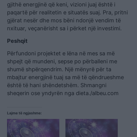
gjithë energjinë që keni, vizioni juaj është i
paqartë për realitetin e situatës suaj. Pra, pritni
gjërat nesër dhe mos bëni ndonjë vendim të
nxituar, veçanërisht sa i përket një investimi.
Peshqit
Përfundoni projektet e lëna në mes sa më
shpejt që mundeni, sepse po përballeni me
shumë shpërqendrim. Një mënyrë për ta
mbajtur energjinë tuaj sa më të qëndrueshme
është të hani shëndetshëm. Shmangni
sheqerin ose yndyrën nga dieta./albeu.com
Lajme të ngjashme: