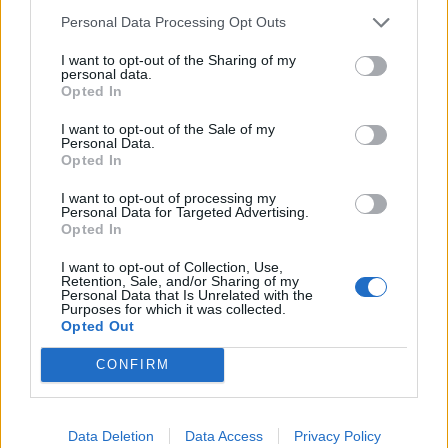
Personal Data Processing Opt Outs
I want to opt-out of the Sharing of my
personal data.
Opted In
I want to opt-out of the Sale of my
Personal Data.
Opted In
Shtuar
më
10.07.2022 22:44
I want to opt-out of processing my
Personal Data for Targeted Advertising.
Tags:
,
,
albeu horoskop
horoskopi
Horoskopi
Opted In
,
,
11 korrik
Horoskopi 11 korrik 2022
horoskopi
,
,
,
labeu
lajme
lajme albeu
lajme
I want to opt-out of Collection, Use,
Retention, Sale, and/or Sharing of my
,
,
,
lifestyle
shenjat
shenjat e horoskopit
Personal Data that Is Unrelated with the
Purposes for which it was collected.
yjet
Opted Out
CONFIRM
Data Deletion
Data Access
Privacy Policy