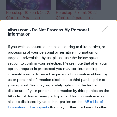
Horoskopi 10 korrik 2022:
Horoskopi 7 korrik 2022:
Çfarë kanë parashikuar
Çfarë kanë parashikuar
yjet për secilën shenjë
yjet për secilën shenjë
albeu.com -
Do Not Process My Personal
Information
If you wish to opt-out of the sale, sharing to third parties, or
processing of your personal or sensitive information for
targeted advertising by us, please use the below opt-out
Horoskopi për datën 25
korrik 2022: Çfarë kanë
section to confirm your selection. Please note that after your
parashikuar yjet për
opt-out request is processed you may continue seeing
secilën shenjë
interest-based ads based on personal information utilized by
us or personal information disclosed to third parties prior to
your opt-out. You may separately opt-out of the further
disclosure of your personal information by third parties on the
IAB’s list of downstream participants. This information may
also be disclosed by us to third parties on the
IAB’s List of
Downstream Participants
that may further disclose it to other
third parties.