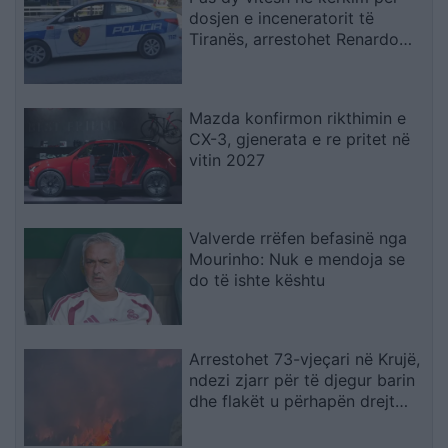
dosjen e inceneratorit të
Tiranës, arrestohet Renardo
Nallbani në Palasë
Mazda konfirmon rikthimin e
CX-3, gjenerata e re pritet në
vitin 2027
Valverde rrëfen befasinë nga
Mourinho: Nuk e mendoja se
do të ishte kështu
Arrestohet 73-vjeçari në Krujë,
ndezi zjarr për të djegur barin
dhe flakët u përhapën drejt
malit