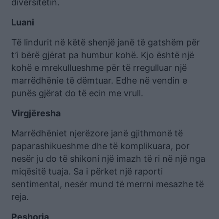
diversitetin.
Luani
Të lindurit në këtë shenjë janë të gatshëm për
t’i bërë gjërat pa humbur kohë. Kjo është një
kohë e mrekullueshme për të rregulluar një
marrëdhënie të dëmtuar. Edhe në vendin e
punës gjërat do të ecin me vrull.
Virgjëresha
Marrëdhëniet njerëzore janë gjithmonë të
paparashikueshme dhe të komplikuara, por
nesër ju do të shikoni një imazh të ri në një nga
miqësitë tuaja. Sa i përket një raporti
sentimental, nesër mund të merrni mesazhe të
reja.
Peshorja