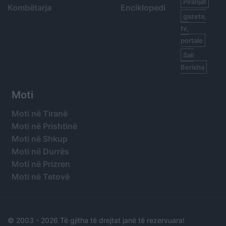
Piranjat
Kombëtarja
Enciklopedi
gazeta,
tv,
portale
Sali
Berisha
Moti
Moti në Tiranë
Moti në Prishtinë
Moti në Shkup
Moti në Durrës
Moti në Prizren
Moti në Tetovë
© 2003 -
2026 Të gjitha të drejtat janë të rezervuara!