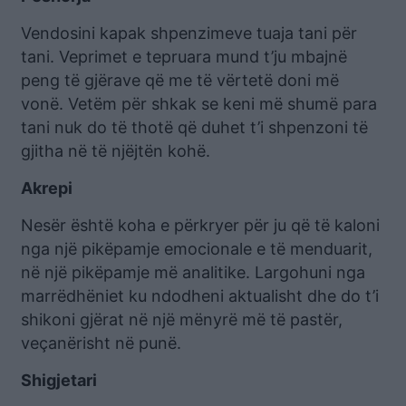
Vendosini kapak shpenzimeve tuaja tani për
tani. Veprimet e tepruara mund t’ju mbajnë
peng të gjërave që me të vërtetë doni më
vonë. Vetëm për shkak se keni më shumë para
tani nuk do të thotë që duhet t’i shpenzoni të
gjitha në të njëjtën kohë.
Akrepi
Nesër është koha e përkryer për ju që të kaloni
nga një pikëpamje emocionale e të menduarit,
në një pikëpamje më analitike. Largohuni nga
marrëdhëniet ku ndodheni aktualisht dhe do t’i
shikoni gjërat në një mënyrë më të pastër,
veçanërisht në punë.
Shigjetari