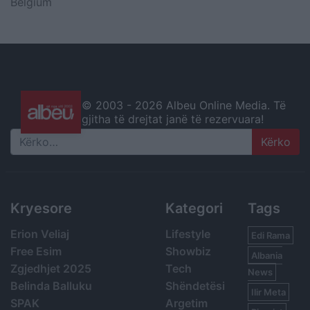
Belgium
© 2003 -
2026 Albeu Online Media. Të
gjitha të drejtat janë të rezervuara!
Search
Kryesore
Kategori
Tags
Erion Veliaj
Lifestyle
Edi Rama
Free Esim
Showbiz
Albania
Zgjedhjet 2025
Tech
News
Belinda Balluku
Shëndetësi
Ilir Meta
SPAK
Argetim