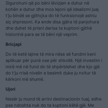
Sigurohuni që po bëni lëvizjen e duhur në
kohën e duhur dhe mos lejoni që idealizmi juaj
t’ju bindë se gjithçka do të funksionojë ashtu
siç shpresoni. Ka ende disa gjëra të panjohura
dhe duhet të prisni derisa ta kuptoni gjithë
historinë para se të bëni një veprim.
Bricjapi
Do të ketë lajme të mira nëse së fundmi keni
aplikuar për punë ose për shkollë. Një investim i
mirë më në fund do të shpërblehet dhe kjo gjë
do t’ju rrisë nivelin e besimit duke ju nxitur të
kërkoni më shumë.
Ujori
Nesër ju mund të arrini destinacionin tuaj, edhe
pse ndoshta nuk do ta kuptoni këtë gjë. Me