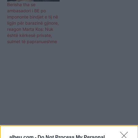
Berisha tha se
ambasadori i BE po
impononte bindjet e tij në
ligjin për barazinë gjinore,
reagon Marta Kos: Nuk
është kërkesë private,
sulmet të papranueshme
albeu.com -
Do Not Process My Personal