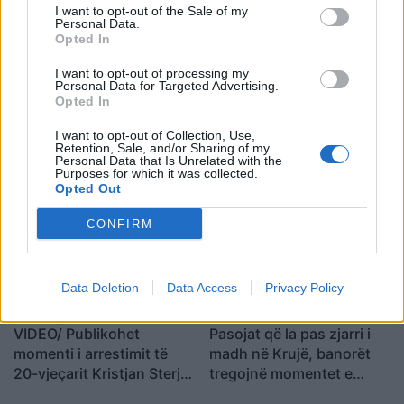
I want to opt-out of the Sale of my
Personal Data.
Opted In
I want to opt-out of processing my
Personal Data for Targeted Advertising.
Opted In
Vrasja e 20-vjeçarit në
Shqipëria i përgjigjet
I want to opt-out of Collection, Use,
Korçë/ Balliu: Edi Rama ka
Zelenskyt për Kosovën:
Retention, Sale, and/or Sharing of my
Personal Data that Is Unrelated with the
dështuar, siguria publike
Krahasimi me Ukrainën
Purposes for which it was collected.
është kthyer në pasiguri
është i gabuar
Opted Out
kronike dhe thirrja “Jepe
dorëheqjen” merr tjetër
CONFIRM
peshë
Data Deletion
Data Access
Privacy Policy
VIDEO/ Publikohet
Pasojat që la pas zjarri i
momenti i arrestimit të
madh në Krujë, banorët
20-vjeçarit Kristjan Sterjo,
tregojnë momentet e
akuzohet për vrasjen e
tmerrit: Flakët i kemi