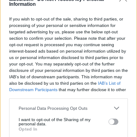
Information
Shtuar
më
12.11.2025 23:17
If you wish to opt-out of the sale, sharing to third parties, or
Tags:
,
Berisha
Gonzato
processing of your personal or sensitive information for
targeted advertising by us, please use the below opt-out
section to confirm your selection. Please note that after your
opt-out request is processed you may continue seeing
interest-based ads based on personal information utilized by
us or personal information disclosed to third parties prior to
your opt-out. You may separately opt-out of the further
disclosure of your personal information by third parties on the
IAB’s list of downstream participants. This information may
also be disclosed by us to third parties on the
IAB’s List of
Downstream Participants
that may further disclose it to other
third parties.
Personal Data Processing Opt Outs
Misteri “Armando Broja”
Ngjarje tragjike në Ksamil/
në Angli, çfarë po ndodh
Babai godet
I want to opt-out of the Sharing of my
me sulmuesin e
aksidentalisht vajzën 4-
personal data.
Opted In
Kombëtares?
vjeçare me makinë, fëmija
humb jetën