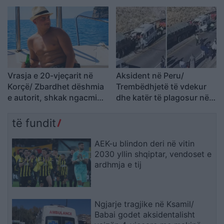
Joan Zukos
mbajtur vetë nën kontroll,
zjarrfikësja fiku vetëm
vatrat e vogla (VIDEO)
Vrasja e 20-vjeçarit në
Aksident në Peru/
Korçë/ Zbardhet dëshmia
Trembëdhjetë të vdekur
e autorit, shkak ngacmimi
dhe katër të plagosur në
i të dashurës nga viktima
përplasjen midis furgonit
dhe kamionit
të fundit
AEK-u blindon deri në vitin
2030 yllin shqiptar, vendoset e
ardhmja e tij
Ngjarje tragjike në Ksamil/
Babai godet aksidentalisht