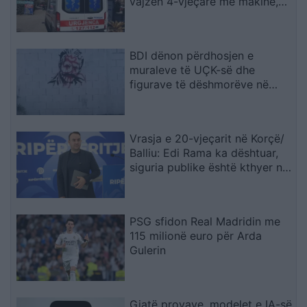
vajzën 4-vjeçare me makinë,
fëmija humb jetën
BDI dënon përdhosjen e
muraleve të UÇK-së dhe
figurave të dëshmorëve në
Çair
Vrasja e 20-vjeçarit në Korçë/
Balliu: Edi Rama ka dështuar,
siguria publike është kthyer në
pasiguri kronike dhe thirrja
“Jepe dorëheqjen” merr tjetër
peshë
PSG sfidon Real Madridin me
115 milionë euro për Arda
Gulerin
Gjatë provave, modelet e IA-së