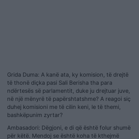
Grida Duma: A kanë ata, ky komision, të drejtë
të thonë diçka pasi Sali Berisha tha para
ndërtesës së parlamentit, duke ju drejtuar juve,
në një mënyrë të papërshtatshme? A reagoi siç
duhej komisioni me të cilin keni, le të themi,
bashkëpunim zyrtar?
Ambasadori: Dëgjoni, e di që është folur shumë
për këtë. Mendoj se është koha të kthejmë