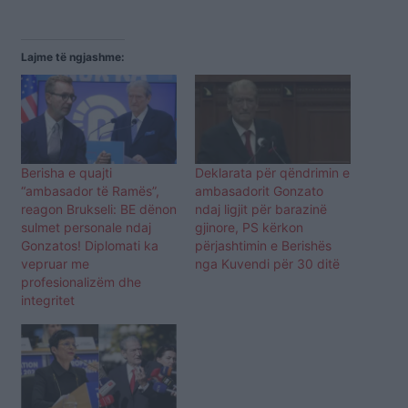
Lajme të ngjashme:
Berisha e quajti
Deklarata për qëndrimin e
“ambasador të Ramës”,
ambasadorit Gonzato
reagon Brukseli: BE dënon
ndaj ligjit për barazinë
sulmet personale ndaj
gjinore, PS kërkon
Gonzatos! Diplomati ka
përjashtimin e Berishës
vepruar me
nga Kuvendi për 30 ditë
profesionalizëm dhe
integritet