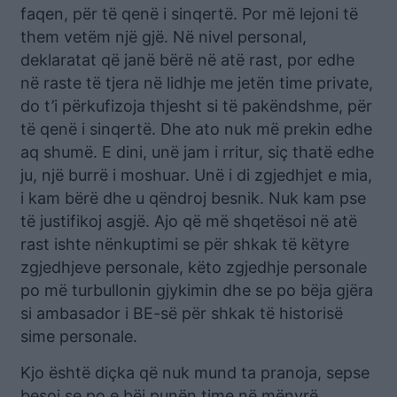
faqen, për të qenë i sinqertë. Por më lejoni të
them vetëm një gjë. Në nivel personal,
deklaratat që janë bërë në atë rast, por edhe
në raste të tjera në lidhje me jetën time private,
do t’i përkufizoja thjesht si të pakëndshme, për
të qenë i sinqertë. Dhe ato nuk më prekin edhe
aq shumë. E dini, unë jam i rritur, siç thatë edhe
ju, një burrë i moshuar. Unë i di zgjedhjet e mia,
i kam bërë dhe u qëndroj besnik. Nuk kam pse
të justifikoj asgjë. Ajo që më shqetësoi në atë
rast ishte nënkuptimi se për shkak të këtyre
zgjedhjeve personale, këto zgjedhje personale
po më turbullonin gjykimin dhe se po bëja gjëra
si ambasador i BE-së për shkak të historisë
sime personale.
Kjo është diçka që nuk mund ta pranoja, sepse
besoj se po e bëj punën time në mënyrë