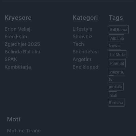
Kryesore
Kategori
Tags
Erion Veliaj
Lifestyle
Edi Rama
Free Esim
Showbiz
Albania
Zgjedhjet 2025
Tech
News
Belinda Balluku
Shëndetësi
Ilir Meta
SPAK
Argetim
Piranjat
Kombëtarja
Enciklopedi
gazeta,
tv,
portale
Sali
Berisha
Moti
Moti në Tiranë