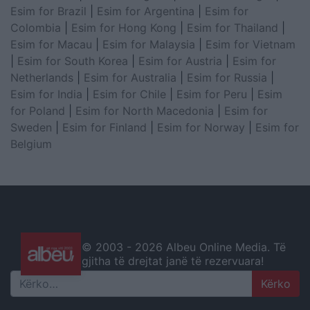
Esim for Brazil
|
Esim for Argentina
|
Esim for
Colombia
|
Esim for Hong Kong
|
Esim for Thailand
|
Esim for Macau
|
Esim for Malaysia
|
Esim for Vietnam
|
Esim for South Korea
|
Esim for Austria
|
Esim for
Netherlands
|
Esim for Australia
|
Esim for Russia
|
Esim for India
|
Esim for Chile
|
Esim for Peru
|
Esim
for Poland
|
Esim for North Macedonia
|
Esim for
Sweden
|
Esim for Finland
|
Esim for Norway
|
Esim for
Belgium
© 2003 -
2026 Albeu Online Media. Të
gjitha të drejtat janë të rezervuara!
Search