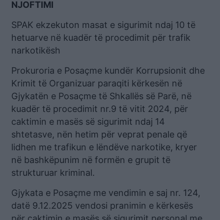
NJOFTIMI
SPAK ekzekuton masat e sigurimit ndaj 10 të
hetuarve në kuadër të procedimit për trafik
narkotikësh
Prokuroria e Posaçme kundër Korrupsionit dhe
Krimit të Organizuar paraqiti kërkesën në
Gjykatën e Posaçme të Shkallës së Parë, në
kuadër të procedimit nr.9 të vitit 2024, për
caktimin e masës së sigurimit ndaj 14
shtetasve, nën hetim për veprat penale që
lidhen me trafikun e lëndëve narkotike, kryer
në bashkëpunim në formën e grupit të
strukturuar kriminal.
Gjykata e Posaçme me vendimin e saj nr. 124,
datë 9.12.2025 vendosi pranimin e kërkesës
për caktimin e masës së sigurimit personal me