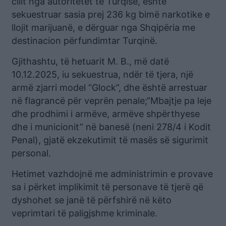
cilit nga autoritetet të Turqisë, është
sekuestruar sasia prej 236 kg bimë narkotike e
llojit marijuanë, e dërguar nga Shqipëria me
destinacion përfundimtar Turqinë.
Gjithashtu, të hetuarit M. B., më datë
10.12.2025, iu sekuestrua, ndër të tjera, një
armë zjarri model “Glock”, dhe është arrestuar
në flagrancë për veprën penale;“Mbajtje pa leje
dhe prodhimi i armëve, armëve shpërthyese
dhe i municionit” në banesë (neni 278/4 i Kodit
Penal), gjatë ekzekutimit të masës së sigurimit
personal.
Hetimet vazhdojnë me administrimin e provave
sa i përket implikimit të personave të tjerë që
dyshohet se janë të përfshirë në këto
veprimtari të paligjshme kriminale.