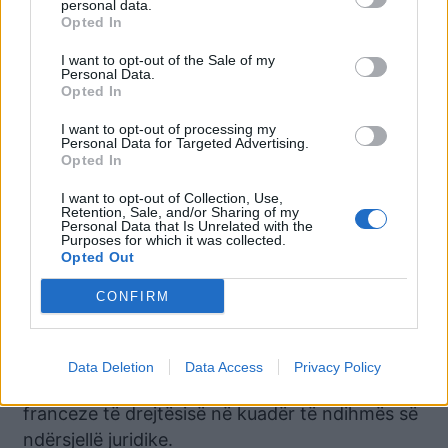
personal data.
ndërmarrë një sërë veprime të rëndësishme
Opted In
hetimore.
I want to opt-out of the Sale of my
Personal Data.
Nga hetimet e deritanishme kanë rezultuar
Opted In
dyshime të arsyeshme, të mbështetura në
I want to opt-out of processing my
prova, se personat e dyshuar janë përfshirë në
Personal Data for Targeted Advertising.
Opted In
aktivitet të paligjshëm të trafikimit të lëndëve
narkotike nga Shqipëria drejt Malit të Zi me
I want to opt-out of Collection, Use,
Retention, Sale, and/or Sharing of my
destinacion final Gjermaninë, nga Shqipëria
Personal Data that Is Unrelated with the
Purposes for which it was collected.
drejt Turqisë, si dhe nga vendet e Amerikës së
Opted Out
Jugut drejt Bashkimit Europian.
CONFIRM
Gjatë veprimtarisë së tyre, të dyshuarit kanë
komunikuar gjithashtu mes tyre përmes
aplikacionit të enkriptuar “SkyECC”. Këto
Data Deletion
Data Access
Privacy Policy
komunikime janë administruar nga autoritetet
franceze të drejtësisë në kuadër të ndihmës së
ndërsjellë juridike.