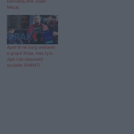
Dervishaj dhe Julian
Meçaj
Apeli lë në burg anëtarët
e grupit Rraja, mes tyre
djali i ish-deputetit
socialist (EMRAT)