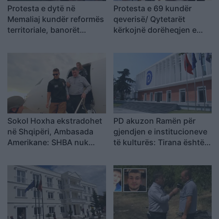
Protesta e dytë në
Protesta e 69 kundër
Memaliaj kundër reformës
qeverisë/ Qytetarët
territoriale, banorët
kërkojnë dorëheqjen e
refuzojnë bashkimin me
Ramës, nis grumbullimi në
Tepelenën
sheshin “Skënderbej”:
Fuqia qëndron te
bashkimi
Sokol Hoxha ekstradohet
PD akuzon Ramën për
në Shqipëri, Ambasada
gjendjen e institucioneve
Amerikane: SHBA nuk
të kulturës: Tirana është
është strehë për
pa Muze, Galeri, Teatër
kriminelët që abuzojnë me
dhe Cirk Kombëtar
sistemin e emigracionit