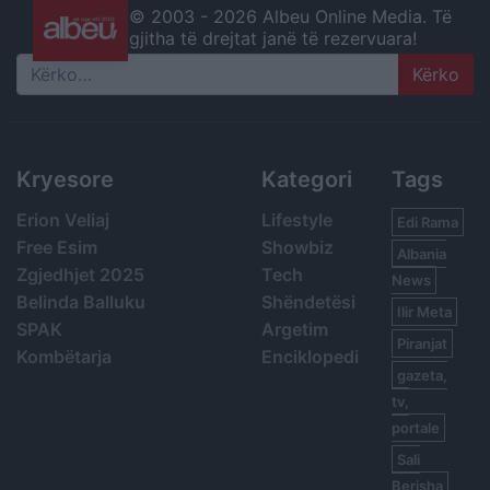
© 2003 -
2026 Albeu Online Media. Të
gjitha të drejtat janë të rezervuara!
Search
Kryesore
Kategori
Tags
Erion Veliaj
Lifestyle
Edi Rama
Free Esim
Showbiz
Albania
Zgjedhjet 2025
Tech
News
Belinda Balluku
Shëndetësi
Ilir Meta
SPAK
Argetim
Piranjat
Kombëtarja
Enciklopedi
gazeta,
tv,
portale
Sali
Berisha