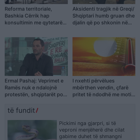
Reforma territoriale,
Aksidenti tragjik në Greqi/
Bashkia Cërrik hap
Shqiptari humb gruan dhe
konsultimin me qytetarët,
djalin që po shkonin në
Doka: Vendimmarrja të
punë: Humba gjithçka…
udhëhiqet nga nevojat e
komunitetit
Ermal Pashaj: Veprimet e
I nxehti përvëlues
Ramës nuk e ndalojnë
mbërthen vendin, çfarë
protestën, shqiptarët po
pritet të ndodhë me motin
rikthejnë besimin te njëri-
javën e ardhshme
tjetri
të fundit
Pickimi nga gjarpri, si të
veproni menjëherë dhe cilat
gabime duhet të shmangni