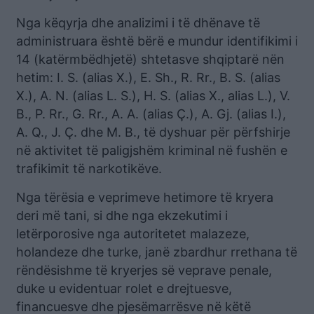
Nga këqyrja dhe analizimi i të dhënave të
administruara është bërë e mundur identifikimi i
14 (katërmbëdhjetë) shtetasve shqiptarë nën
hetim: I. S. (alias X.), E. Sh., R. Rr., B. S. (alias
X.), A. N. (alias L. S.), H. S. (alias X., alias L.), V.
B., P. Rr., G. Rr., A. A. (alias Ç.), A. Gj. (alias I.),
A. Q., J. Ç. dhe M. B., të dyshuar për përfshirje
në aktivitet të paligjshëm kriminal në fushën e
trafikimit të narkotikëve.
Nga tërësia e veprimeve hetimore të kryera
deri më tani, si dhe nga ekzekutimi i
letërporosive nga autoritetet malazeze,
holandeze dhe turke, janë zbardhur rrethana të
rëndësishme të kryerjes së veprave penale,
duke u evidentuar rolet e drejtuesve,
financuesve dhe pjesëmarrësve në këtë