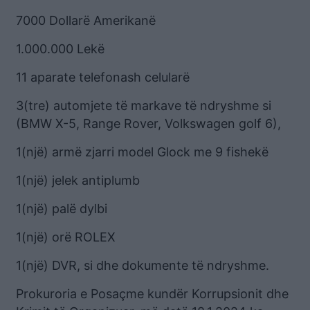
7000 Dollarë Amerikanë
1.000.000 Lekë
11 aparate telefonash celularë
3(tre) automjete të markave të ndryshme si
(BMW X-5, Range Rover, Volkswagen golf 6),
1(një) armë zjarri model Glock me 9 fishekë
1(një) jelek antiplumb
1(një) palë dylbi
1(një) orë ROLEX
1(një) DVR, si dhe dokumente të ndryshme.
Prokuroria e Posaçme kundër Korrupsionit dhe