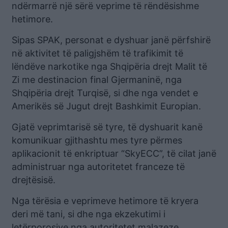
ndërmarrë një sërë veprime të rëndësishme
hetimore.
Sipas SPAK, personat e dyshuar janë përfshirë
në aktivitet të paligjshëm të trafikimit të
lëndëve narkotike nga Shqipëria drejt Malit të
Zi me destinacion final Gjermaninë, nga
Shqipëria drejt Turqisë, si dhe nga vendet e
Amerikës së Jugut drejt Bashkimit Europian.
Gjatë veprimtarisë së tyre, të dyshuarit kanë
komunikuar gjithashtu mes tyre përmes
aplikacionit të enkriptuar “SkyECC”, të cilat janë
administruar nga autoritetet franceze të
drejtësisë.
Nga tërësia e veprimeve hetimore të kryera
deri më tani, si dhe nga ekzekutimi i
letërporosive nga autoritetet malazeze,