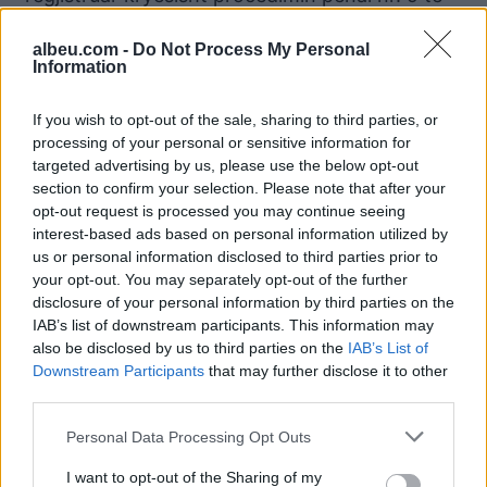
vitit 2024, për veprat penale të kryera gjatë
albeu.com -
Do Not Process My Personal
viteve 2020-2021:
Information
“Trafikim i lëndëve narkotike”, kryer në
If you wish to opt-out of the sale, sharing to third parties, or
bashkëpunim në formë të grupit të strukturuar
processing of your personal or sensitive information for
kriminal, parashikuar nga nenet 283/a dhe 28
targeted advertising by us, please use the below opt-out
pika 4 të Kodit Penal; “Grup i strukturuar
section to confirm your selection. Please note that after your
kriminal”, parashikuar nga neni 333/a të Kodit
opt-out request is processed you may continue seeing
interest-based ads based on personal information utilized by
Penal, si dhe “Kryerja e veprave penale nga
us or personal information disclosed to third parties prior to
organizata kriminale dhe grupi i strukturuar
your opt-out. You may separately opt-out of the further
kriminal”, parashikuar nga neni 334 i Kodit
disclosure of your personal information by third parties on the
Penal, pa autor.
IAB’s list of downstream participants. This information may
also be disclosed by us to third parties on the
IAB’s List of
Këto hetime janë realizuar në bashkëpunim të
Downstream Participants
that may further disclose it to other
ngushtë me autoritetet europiane të drejtësisë,
third parties.
strukturat e hetimit të Departamentit të
Personal Data Processing Opt Outs
Policisë Kriminale në Policinë e Shtetit, si dhe
I want to opt-out of the Sharing of my
Byronë Kombëtare të Hetimit, për të cilat janë