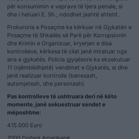
për konsumimin e veprave të tjera penale, si
dhe i hetuari E. Sh., ndodhet jashtë shtetit.
Prokuroria e Posaçme ka kërkuar në Gjykatën e
Posaçme të Shkallës së Parë për Korrupsionin
dhe Krimin e Organizuar, kryerjen e disa
kontrolleve, kërkesa të cilat janë miratuar nga
ana e gjykatës. Policia gjyqësore ka ekzekutuar
11 (njëmbëdhjetë) vendimet e Gjykatës, si dhe
janë realizuar kontrolle (banesash,
automjetesh, dhe personash).
Pas kontrolleve të ushtruara deri në këto
momente, janë sekuestruar sendet e
mëposhtme:
415.000 Euro
7000 Dollarë Amerikanë