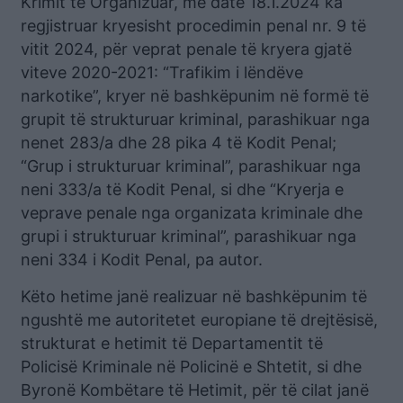
Krimit të Organizuar, më datë 18.1.2024 ka
regjistruar kryesisht procedimin penal nr. 9 të
vitit 2024, për veprat penale të kryera gjatë
viteve 2020-2021: “Trafikim i lëndëve
narkotike”, kryer në bashkëpunim në formë të
grupit të strukturuar kriminal, parashikuar nga
nenet 283/a dhe 28 pika 4 të Kodit Penal;
“Grup i strukturuar kriminal”, parashikuar nga
neni 333/a të Kodit Penal, si dhe “Kryerja e
veprave penale nga organizata kriminale dhe
grupi i strukturuar kriminal”, parashikuar nga
neni 334 i Kodit Penal, pa autor.
Këto hetime janë realizuar në bashkëpunim të
ngushtë me autoritetet europiane të drejtësisë,
strukturat e hetimit të Departamentit të
Policisë Kriminale në Policinë e Shtetit, si dhe
Byronë Kombëtare të Hetimit, për të cilat janë