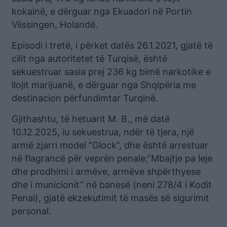
kokainë, e dërguar nga Ekuadori në Portin
Vlissingen, Holandë.
Episodi i tretë, i përket datës 26.1.2021, gjatë të
cilit nga autoritetet të Turqisë, është
sekuestruar sasia prej 236 kg bimë narkotike e
llojit marijuanë, e dërguar nga Shqipëria me
destinacion përfundimtar Turqinë.
Gjithashtu, të hetuarit M. B., më datë
10.12.2025, iu sekuestrua, ndër të tjera, një
armë zjarri model “Glock”, dhe është arrestuar
në flagrancë për veprën penale;“Mbajtje pa leje
dhe prodhimi i armëve, armëve shpërthyese
dhe i municionit” në banesë (neni 278/4 i Kodit
Penal), gjatë ekzekutimit të masës së sigurimit
personal.