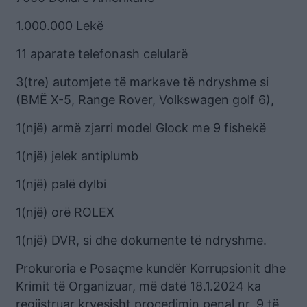
1.000.000 Lekë
11 aparate telefonash celularë
3(tre) automjete të markave të ndryshme si
(BMË X-5, Range Rover, Volkswagen golf 6),
1(një) armë zjarri model Glock me 9 fishekë
1(një) jelek antiplumb
1(një) palë dylbi
1(një) orë ROLEX
1(një) DVR, si dhe dokumente të ndryshme.
Prokuroria e Posaçme kundër Korrupsionit dhe
Krimit të Organizuar, më datë 18.1.2024 ka
regjistruar kryesisht procedimin penal nr. 9 të