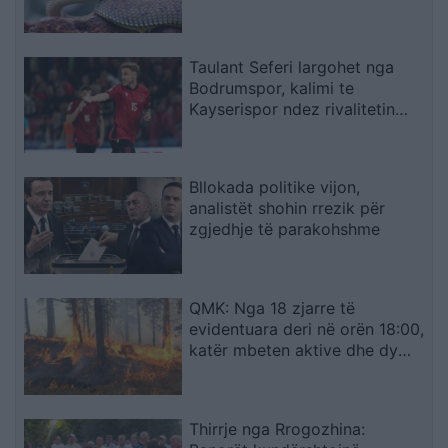
Taulant Seferi largohet nga
Bodrumspor, kalimi te
Kayserispor ndez rivalitetin
turk
Bllokada politike vijon,
analistët shohin rrezik për
zgjedhje të parakohshme
QMK: Nga 18 zjarre të
evidentuara deri në orën 18:00,
katër mbeten aktive dhe dy
janë vënë nën kontroll
Thirrje nga Rrogozhina: