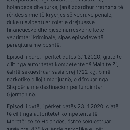
holandeze dhe turke, janë zbardhur rrethana të
rëndësishme të kryerjes së veprave penale,
duke u evidentuar rolet e drejtuesve,
financuesve dhe pjesëmarrësve në këtë
veprimtari kriminale, sipas episodeve të
paraqitura më poshtë.
Episodi i parë, i përket datës 3.11.2020, gjatë të
cilit nga autoritetet kompetente të Malit të Zi,
është sekuestruar sasia prej 1722 kg, bimë
narkotike e llojit marijuanë, e dërguar nga
Shqipëria me destinacion përfundimtar
Gjermaninë.
Episodi i dytë, i përket datës 23.11.2020, gjatë
të cilit nga autoritetet kompetente të
Mbretërisë së Holandës, është sekuestruar
sasia prej 475 kg lëndë narkotike e llojit