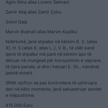
Agim Nina alias Lorenc Selmani
Zamir Aliaj alias Zamir Çoku
Sokol Qaja
Marvin Bushati alias Marvin Kopliku
Ndërkohë, janë shpallur në kërkim B. S. (alias
X), H. S (alias X, alias L.,), V. B., të cilët kanë
qenë të shpallur më parë në kërkim apo të
dënuar në mungesë për konsumimin e veprave
të tjera penale, si dhe i hetuari E. Sh., ndodhet
jashtë shtetit.
SPAK njofton se pas kontrolleve të ushtruara
deri në këto momente, janë sekuestruar sendet
e mëposhtme:
415.000 Euro