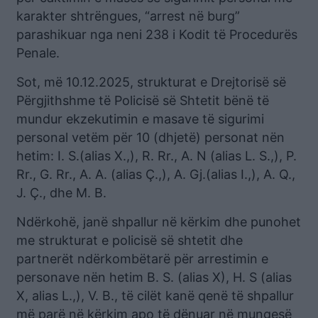
karakter shtrëngues, “arrest në burg”
parashikuar nga neni 238 i Kodit të Procedurës
Penale.
Sot, më 10.12.2025, strukturat e Drejtorisë së
Përgjithshme të Policisë së Shtetit bënë të
mundur ekzekutimin e masave të sigurimi
personal vetëm për 10 (dhjetë) personat nën
hetim: I. S.(alias X.,), R. Rr., A. N (alias L. S.,), P.
Rr., G. Rr., A. A. (alias Ç.,), A. Gj.(alias I.,), A. Q.,
J. Ç., dhe M. B.
Ndërkohë, janë shpallur në kërkim dhe punohet
me strukturat e policisë së shtetit dhe
partnerët ndërkombëtarë për arrestimin e
personave nën hetim B. S. (alias X), H. S (alias
X, alias L.,), V. B., të cilët kanë qenë të shpallur
më parë në kërkim apo të dënuar në mungesë