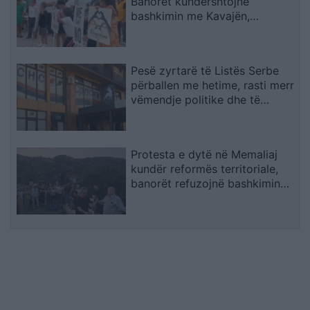
Banorët kundërshtojnë
bashkimin me Kavajën,
kërkojnë ruajtjen e bashkisë së
tyre
Pesë zyrtarë të Listës Serbe
përballen me hetime, rasti merr
vëmendje politike dhe të
sigurisë
Protesta e dytë në Memaliaj
kundër reformës territoriale,
banorët refuzojnë bashkimin
me Tepelenën