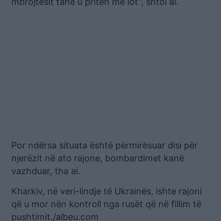
mbrojtësit tanë u pritën me lot”, shtoi ai.
Por ndërsa situata është përmirësuar disi për
njerëzit në ato rajone, bombardimet kanë
vazhduar, tha ai.
Kharkiv, në veri-lindje të Ukrainës, ishte rajoni
që u mor nën kontroll nga rusët që në fillim të
pushtimit./albeu.com