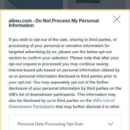
Video/ Kamioni e përplas
SHBA: Bisedimet Oman-
albeu.com -
Do Not Process My Personal
dhe e tërheq zvarrë 12-
Iran po avancojnë,
Information
vjeçarin që po kthehej nga
marrëveshja për lundrimin
shkolla, i mituri shpëton
në Hormuz pritet së
If you wish to opt-out of the sale, sharing to third parties, or
mrekullisht
shpejti
processing of your personal or sensitive information for
targeted advertising by us, please use the below opt-out
section to confirm your selection. Please note that after your
opt-out request is processed you may continue seeing
interest-based ads based on personal information utilized by
us or personal information disclosed to third parties prior to
your opt-out. You may separately opt-out of the further
Përplasje për emigrantët
Goditjet ruse me dronë
disclosure of your personal information by third parties on the
në Ceuta, Spanja rikthen
dhe bomba në Ukrainë
IAB’s list of downstream participants. This information may
kontrollet kufitare ndaj
lënë dy të vdekur dhe
also be disclosed by us to third parties on the
IAB’s List of
udhëtarëve nga Italia
gjashtë të plagosur
Downstream Participants
that may further disclose it to other
third parties.
Personal Data Processing Opt Outs