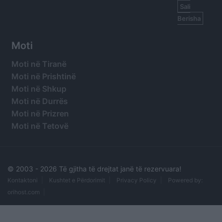
Sali
Berisha
Moti
Moti në Tiranë
Moti në Prishtinë
Moti në Shkup
Moti në Durrës
Moti në Prizren
Moti në Tetovë
© 2003 -
2026 Të gjitha të drejtat janë të rezervuara!
Kontaktoni
Kushtet e Përdorimit
Privacy Policy
Powered by:
orihost.com