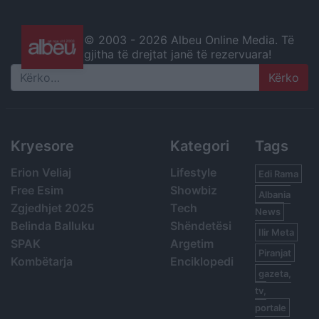
© 2003 -
2026 Albeu Online Media. Të
gjitha të drejtat janë të rezervuara!
Search
Kryesore
Kategori
Tags
Erion Veliaj
Lifestyle
Edi Rama
Free Esim
Showbiz
Albania
Zgjedhjet 2025
Tech
News
Belinda Balluku
Shëndetësi
Ilir Meta
SPAK
Argetim
Piranjat
Kombëtarja
Enciklopedi
gazeta,
tv,
portale