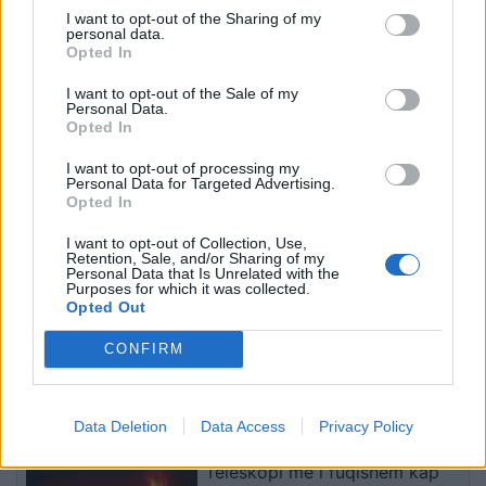
I want to opt-out of the Sharing of my
personal data.
Opted In
Tre persona plagosen me
Gjykata ndaloi ndërtimin e
I want to opt-out of the Sale of my
thikë në Tanvald të
një salle vallëzimi në
Personal Data.
Republikës Çeke,
Shtëpinë e Bardhë,
Opted In
arrestohet autori
reagon Trump: Do ta
I want to opt-out of processing my
çojmë çështjen në
Personal Data for Targeted Advertising.
Gjykatën e Lartë
Opted In
I want to opt-out of Collection, Use,
Retention, Sale, and/or Sharing of my
Personal Data that Is Unrelated with the
Purposes for which it was collected.
Opted Out
Apeli bllokon projektin e
Video/ Tragjedi në Ceuta, i
sallës së vallëzimit në
riu që po tentonte të
CONFIRM
Shtëpinë e Bardhë, Trump
kalonte ilegalisht nga
paralajmëron ankim në
Maroku me parashutë bie
Supreme: Vendim politik
në det dhe vdes
të fundit
Data Deletion
Data Access
Privacy Policy
dhe i tmerrshëm
Teleskopi më i fuqishëm kap