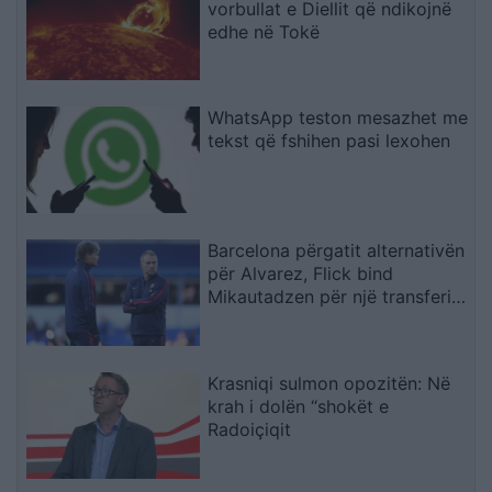
vorbullat e Diellit që ndikojnë
edhe në Tokë
WhatsApp teston mesazhet me
tekst që fshihen pasi lexohen
Barcelona përgatit alternativën
për Alvarez, Flick bind
Mikautadzen për një transferim
në “Camp Nou
Krasniqi sulmon opozitën: Në
krah i dolën “shokët e
Radoiçiqit