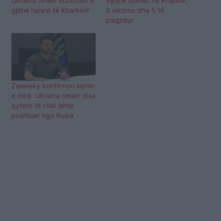
Ukraina rimerr kontrollin e
Vijojnë sulmet në Kharkiv,
gjithë rajonit të Kharkivit
3 viktima dhe 5 të
plagosur
Zelensky konfirmon lajmin
e mirë: Ukraina rimerr disa
qytete të cilat ishte
pushtuar nga Rusia