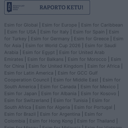
Esim for Global
|
Esim for Europe
|
Esim for Caribbean
|
Esim for USA
|
Esim for Italy
|
Esim for Spain
|
Esim
for Turkey
|
Esim for Germany
|
Esim for Greece
|
Esim
for Asia
|
Esim for World Cup 2026
|
Esim for Saudi
Arabia
|
Esim for Egypt
|
Esim for United Arab
Emirates
|
Esim for Balkans
|
Esim for Morocco
|
Esim
for China
|
Esim for United Kingdom
|
Esim for Africa
|
Esim for Latin America
|
Esim for GCC Gulf
Cooperation Council
|
Esim for Middle East
|
Esim for
South America
|
Esim for Canada
|
Esim for Mexico
|
Esim for Japan
|
Esim for Albania
|
Esim for Kosovo
|
Esim for Switzerland
|
Esim for Tunisia
|
Esim for
South Africa
|
Esim for Algeria
|
Esim for Portugal
|
Esim for Brazil
|
Esim for Argentina
|
Esim for
Colombia
|
Esim for Hong Kong
|
Esim for Thailand
|
Esim for Macau
|
Esim for Malaysia
|
Esim for Vietnam