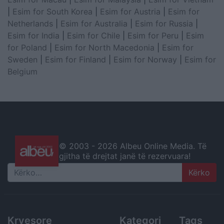
|
Esim for South Korea
|
Esim for Austria
|
Esim for
Netherlands
|
Esim for Australia
|
Esim for Russia
|
Esim for India
|
Esim for Chile
|
Esim for Peru
|
Esim
for Poland
|
Esim for North Macedonia
|
Esim for
Sweden
|
Esim for Finland
|
Esim for Norway
|
Esim for
Belgium
© 2003 -
2026 Albeu Online Media. Të
gjitha të drejtat janë të rezervuara!
Search
Kryesore
Kategori
Tags