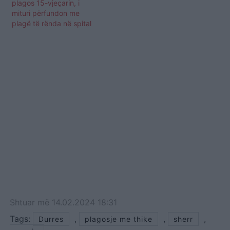
plagos 15-vjeçarin, i
mituri përfundon me
plagë të rënda në spital
Shtuar
më
14.02.2024 18:31
Tags:
,
,
,
Durres
plagosje me thike
sherr