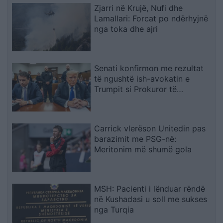
Zjarri në Krujë, Nufi dhe
Lamallari: Forcat po ndërhyjnë
nga toka dhe ajri
Senati konfirmon me rezultat
të ngushtë ish-avokatin e
Trumpit si Prokuror të
Përgjithshëm të SHBA-së
Carrick vlerëson Unitedin pas
barazimit me PSG-në:
Meritonim më shumë gola
MSH: Pacienti i lënduar rëndë
në Kushadasi u soll me sukses
nga Turqia