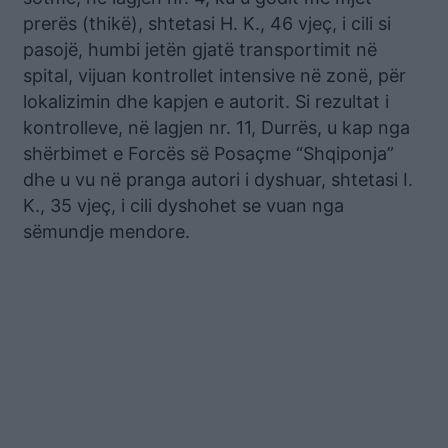
prerës (thikë), shtetasi H. K., 46 vjeç, i cili si
pasojë, humbi jetën gjatë transportimit në
spital, vijuan kontrollet intensive në zonë, për
lokalizimin dhe kapjen e autorit. Si rezultat i
kontrolleve, në lagjen nr. 11, Durrës, u kap nga
shërbimet e Forcës së Posaçme “Shqiponja”
dhe u vu në pranga autori i dyshuar, shtetasi I.
K., 35 vjeç, i cili dyshohet se vuan nga
sëmundje mendore.