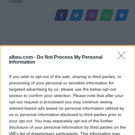
vrasje
albeu.com -
Do Not Process My Personal
Information
If you wish to opt-out of the sale, sharing to third parties, or
processing of your personal or sensitive information for
Protestuesit vijojnë
Zjarri në Krujë, Nufi dhe
targeted advertising by us, please use the below opt-out
qëndresën, pas fjalimeve
Lamallari: Forcat po
section to confirm your selection. Please note that after your
nis marshimi në Bulevard:
ndërhyjnë nga toka dhe
opt-out request is processed you may continue seeing
“Nesër më shumë!”
ajri
interest-based ads based on personal information utilized by
us or personal information disclosed to third parties prior to
your opt-out. You may separately opt-out of the further
disclosure of your personal information by third parties on the
IAB’s list of downstream participants. This information may