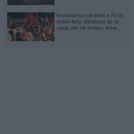
Protesta hyn në ditën e 70-të,
Arben Kola: Qëndresa do të
vijojë deri në shtator, edhe
diaspora do të angazhohet