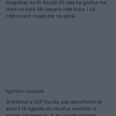
bregdetar, ku Ilir Koçilja 35-vjeç ka goditur me
thikë në kokë 46-vjeçarin Halil Koka, i cili
ndërroi jetë rrugës për në spital.
Njoftimi i policisë:
Shërbimet e DVP Durrës, pas identifikimit të
autorit të ngjarjes së ndodhur mesditën e
sotme, në lagjen nr. 4, ku u godit me mjet