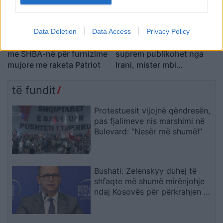
Data Deletion
Data Access
Privacy Policy
Ukraina arrin marrëveshje
Videoja e rrallë e liderit
me SHBA-në për furnizime
suprem publikohet nga
mujore me raketa Patriot
Irani, mister mbi
shëndetin e Mojtaba
Khameneit
të fundit
Protestuesit vijojnë qëndresën,
pas fjalimeve nis marshimi në
Bulevard: “Nesër më shumë!”
Bushati: Zelenskyy duhej të
shfaqte më shumë mirënjohje
ndaj Kosovës për përkrahjen e
Ukrainës