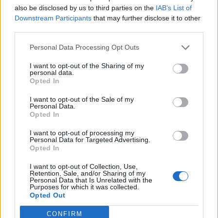
also be disclosed by us to third parties on the
IAB’s List of
Downstream Participants
that may further disclose it to other
third parties.
Senati konfirmon me
Protesta hyn në ditën e
rezultat të ngushtë ish-
70-të, Arben Kola:
Personal Data Processing Opt Outs
avokatin e Trumpit si
Qëndresa do të vijojë deri
I want to opt-out of the Sharing of my
Prokuror të Përgjithshëm
në shtator, edhe diaspora
personal data.
të SHBA-së
do të angazhohet
Opted In
I want to opt-out of the Sale of my
Personal Data.
Opted In
I want to opt-out of processing my
Personal Data for Targeted Advertising.
Sulmet ruse godasin
Protesta hyn në ditën e
Opted In
zonat pranë Kievit, vriten
70-të, qytetarët
I want to opt-out of Collection, Use,
tre persona, përfshirë një
grumbullohen në sheshin
Retention, Sale, and/or Sharing of my
fëmijë
“Skënderbej”: Rama, jep
Personal Data that Is Unrelated with the
Purposes for which it was collected.
dorëheqjen!
Opted Out
CONFIRM