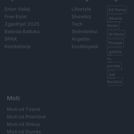
Erion Veliaj
Lifestyle
Edi Rama
Free Esim
Showbiz
Albania
Zgjedhjet 2025
Tech
News
Belinda Balluku
Shëndetësi
Ilir Meta
SPAK
Argetim
Piranjat
Kombëtarja
Enciklopedi
gazeta,
tv,
portale
Sali
Berisha
Moti
Moti në Tiranë
Moti në Prishtinë
Moti në Shkup
Moti në Durrës