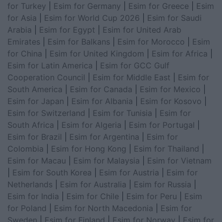
for Turkey
|
Esim for Germany
|
Esim for Greece
|
Esim
for Asia
|
Esim for World Cup 2026
|
Esim for Saudi
Arabia
|
Esim for Egypt
|
Esim for United Arab
Emirates
|
Esim for Balkans
|
Esim for Morocco
|
Esim
for China
|
Esim for United Kingdom
|
Esim for Africa
|
Esim for Latin America
|
Esim for GCC Gulf
Cooperation Council
|
Esim for Middle East
|
Esim for
South America
|
Esim for Canada
|
Esim for Mexico
|
Esim for Japan
|
Esim for Albania
|
Esim for Kosovo
|
Esim for Switzerland
|
Esim for Tunisia
|
Esim for
South Africa
|
Esim for Algeria
|
Esim for Portugal
|
Esim for Brazil
|
Esim for Argentina
|
Esim for
Colombia
|
Esim for Hong Kong
|
Esim for Thailand
|
Esim for Macau
|
Esim for Malaysia
|
Esim for Vietnam
|
Esim for South Korea
|
Esim for Austria
|
Esim for
Netherlands
|
Esim for Australia
|
Esim for Russia
|
Esim for India
|
Esim for Chile
|
Esim for Peru
|
Esim
for Poland
|
Esim for North Macedonia
|
Esim for
Sweden
|
Esim for Finland
|
Esim for Norway
|
Esim for