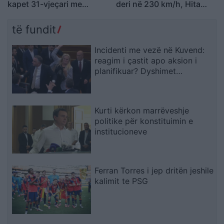
kapet 31-vjeçari me
deri në 230 km/h, Hita
kallashnikov
inspekton kontrollet në
terren
të fundit
Incidenti me vezë në Kuvend:
reagim i çastit apo aksion i
planifikuar? Dyshimet
drejtohen te Ramush Haradinaj
Kurti kërkon marrëveshje
politike për konstituimin e
institucioneve
Ferran Torres i jep dritën jeshile
kalimit te PSG