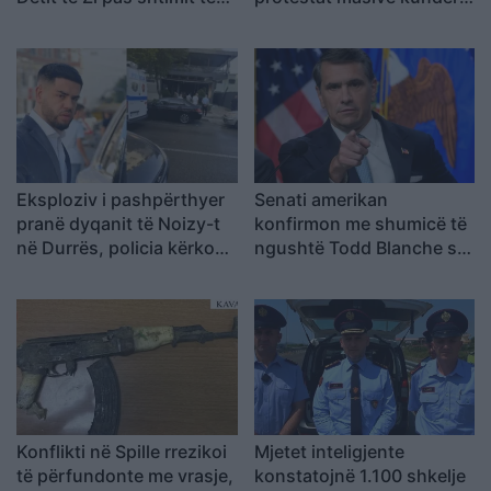
sulmeve në rajon
Ramës: Shqiptarët duan t’i
japin fund pushtetit 35-
vjeçar të të njëjtëve emra
Eksploziv i pashpërthyer
Senati amerikan
pranë dyqanit të Noizy-t
konfirmon me shumicë të
në Durrës, policia kërkon
ngushtë Todd Blanche si
autorët
Prokuror i Përgjithshëm i
SHBA-së
Konflikti në Spille rrezikoi
Mjetet inteligjente
të përfundonte me vrasje,
konstatojnë 1.100 shkelje