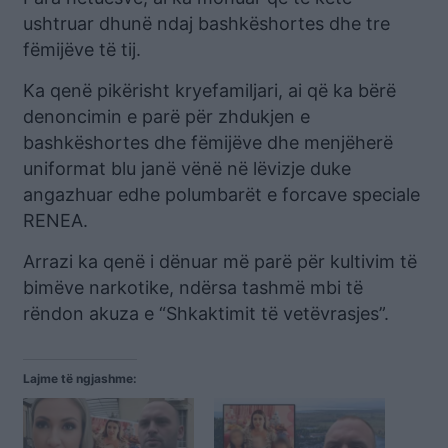
ushtruar dhunë ndaj bashkëshortes dhe tre
fëmijëve të tij.
Ka qenë pikërisht kryefamiljari, ai që ka bërë
denoncimin e parë për zhdukjen e
bashkëshortes dhe fëmijëve dhe menjëherë
uniformat blu janë vënë në lëvizje duke
angazhuar edhe polumbarët e forcave speciale
RENEA.
Arrazi ka qenë i dënuar më parë për kultivim të
bimëve narkotike, ndërsa tashmë mbi të
rëndon akuza e “Shkaktimit të vetëvrasjes”.
Lajme të ngjashme: