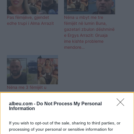
Pas fëmijëve, gjendet
Nëna u mbyt me tre
edhe trupi i Alma Arrazit
fëmijët në lumin Buna,
gazetari zbulon dëshminë
e Ergys Arrazit: Gruaja
ime kishte probleme
mendore…
Nëna me 3 fëmijët u
hodhën në lumin Buna,
flasin familjarët e Ergys
albeu.com -
Do Not Process My Personal
Arrazit: Nuk ja falim asaj
Information
që sakrifikoi fëmijët
If you wish to opt-out of the sale, sharing to third parties, or
processing of your personal or sensitive information for