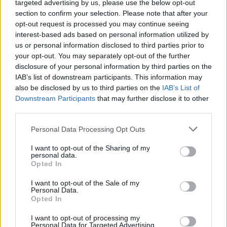
targeted advertising by us, please use the below opt-out
section to confirm your selection. Please note that after your
opt-out request is processed you may continue seeing
interest-based ads based on personal information utilized by
us or personal information disclosed to third parties prior to
your opt-out. You may separately opt-out of the further
disclosure of your personal information by third parties on the
IAB’s list of downstream participants. This information may
also be disclosed by us to third parties on the
IAB’s List of
Downstream Participants
that may further disclose it to other
third parties.
Personal Data Processing Opt Outs
Shtuar
më
6.05.2024 11:46
I want to opt-out of the Sharing of my
Tags:
,
,
,
Ergys Arrazi
familjaret
nusen
pa
personal data.
Opted In
,
,
u gjetur
shpallin të vdekur
trupi
I want to opt-out of the Sale of my
Personal Data.
Opted In
I want to opt-out of processing my
Personal Data for Targeted Advertising.