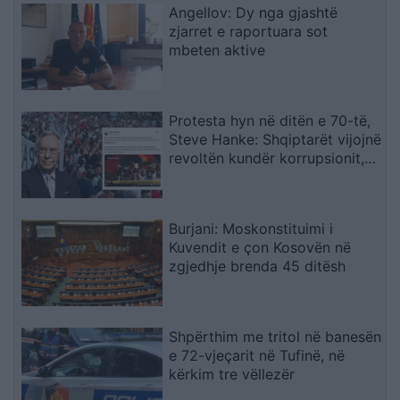
Angellov: Dy nga gjashtë
zjarret e raportuara sot
mbeten aktive
Protesta hyn në ditën e 70-të,
Steve Hanke: Shqiptarët vijojnë
revoltën kundër korrupsionit,
Rama duhet të largohet
Burjani: Moskonstituimi i
Kuvendit e çon Kosovën në
zgjedhje brenda 45 ditësh
Shpërthim me tritol në banesën
e 72-vjeçarit në Tufinë, në
kërkim tre vëllezër