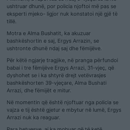
ushtruar dhunë, por policia njoftoi më pas se
eksperti mjeko- ligjor nuk konstatoi një gjë të
tillë.
Motra e Alma Bushatit, ka akuzuar
bashkëshortin e saj, Ergys Arrazin, se
ushtronte dhunë ndaj saj dhe fëmijëve.
Për këtë ngjarje tragjike, në pranga përfundoi
babai i tre fëmijëve Ergys Arrazi, 31-vjeç, që
dyshohet se i ka shtyrë drejt vetëvrasjes
bashkëshorten 39-vjeçare, Alma Bushati
Arrazi, dhe fëmijët e mitur.
Në momentin që është njoftuar nga policia se
vajza e tij është gjetur e mbytur në lumë, Ergys
Arrazi nuk ka reaguar.
Para hetuesve, ai ka mohuar që të ketë