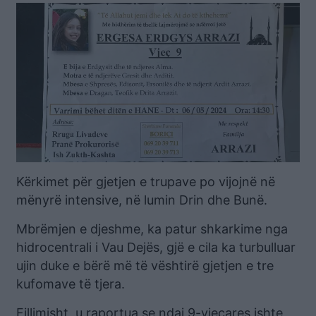
Kërkimet për gjetjen e trupave po vijojnë në
mënyrë intensive, në lumin Drin dhe Bunë.
Mbrëmjen e djeshme, ka patur shkarkime nga
hidrocentrali i Vau Dejës, gjë e cila ka turbulluar
ujin duke e bërë më të vështirë gjetjen e tre
kufomave të tjera.
Fillimisht, u raportua se ndaj 9-vjeçares ishte