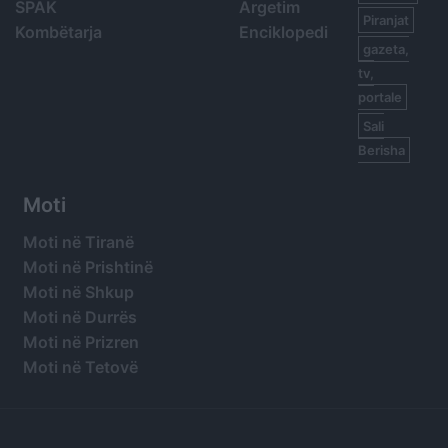
SPAK
Argetim
Piranjat
Kombëtarja
Enciklopedi
gazeta,
tv,
portale
Sali
Berisha
Moti
Moti në Tiranë
Moti në Prishtinë
Moti në Shkup
Moti në Durrës
Moti në Prizren
Moti në Tetovë