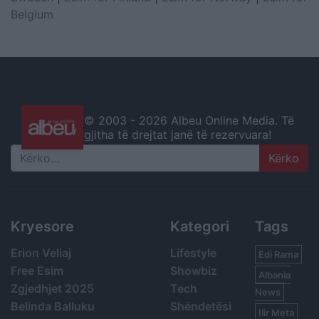
Belgium
© 2003 -
2026 Albeu Online Media. Të
gjitha të drejtat janë të rezervuara!
Search
Kryesore
Kategori
Tags
Erion Veliaj
Lifestyle
Edi Rama
Free Esim
Showbiz
Albania
Zgjedhjet 2025
Tech
News
Belinda Balluku
Shëndetësi
Ilir Meta