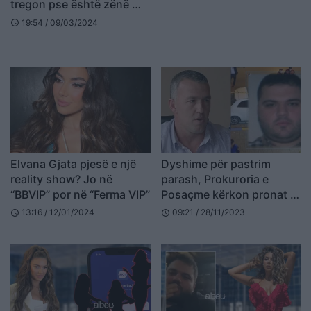
tregon pse është zënë me
Elvanën dhe Ermal
19:54 / 09/03/2024
schedule
Mamaqin
Elvana Gjata pjesë e një
Dyshime për pastrim
reality show? Jo në
parash, Prokuroria e
“BBVIP” por në “Ferma VIP”
Posaçme kërkon pronat e
Ervin Matës dhe Erzen
13:16 / 12/01/2024
09:21 / 28/11/2023
schedule
schedule
Breçanit