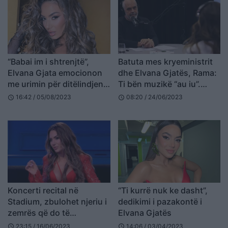
“Babai im i shtrenjtë”,
Batuta mes kryeministrit
Elvana Gjata emocionon
dhe Elvana Gjatës, Rama:
me urimin për ditëlindjen e
Ti bën muzikë “au iu”.
të atit
Këngëtarja: U mërzita!
16:42 / 05/08/2023
08:20 / 24/06/2023
schedule
schedule
Koncerti recital në
“Ti kurrë nuk ke dasht”,
Stadium, zbulohet njeriu i
dedikimi i pazakontë i
zemrës që do të
Elvana Gjatës
performojë me Elvana
23:15 / 16/06/2023
14:06 / 03/04/2023
schedule
schedule