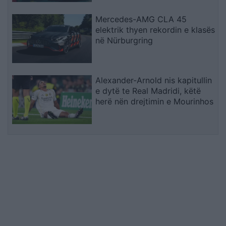
Mercedes-AMG CLA 45
elektrik thyen rekordin e klasës
në Nürburgring
Alexander-Arnold nis kapitullin
e dytë te Real Madridi, këtë
herë nën drejtimin e Mourinhos