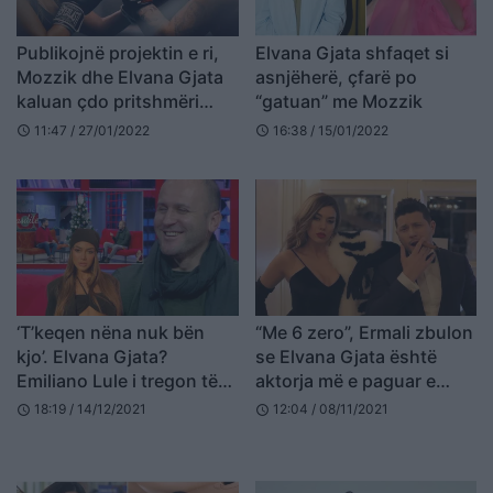
Publikojnë projektin e ri,
Elvana Gjata shfaqet si
Mozzik dhe Elvana Gjata
asnjëherë, çfarë po
kaluan çdo pritshmëri
“gatuan” me Mozzik
(VIDEO)
11:47 / 27/01/2022
16:38 / 15/01/2022
schedule
schedule
‘T’keqen nëna nuk bën
“Me 6 zero”, Ermali zbulon
kjo’. Elvana Gjata?
se Elvana Gjata është
Emiliano Lule i tregon të
aktorja më e paguar e
gjitha
filmave shqiptarë (FOTO
18:19 / 14/12/2021
12:04 / 08/11/2021
schedule
schedule
LAJM)