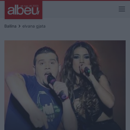
keyboard_arrow_right
Ballina
elvana gjata