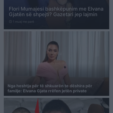
Flori Mumajesi bashkëpunim me Elvana
Gjatën së shpejti? Gazetari jep lajmin
1 muaj me parë
schedule
Nga heshtja për të shkuarën te dëshira për
familje: Elvana Gjata rrëfen jetën private