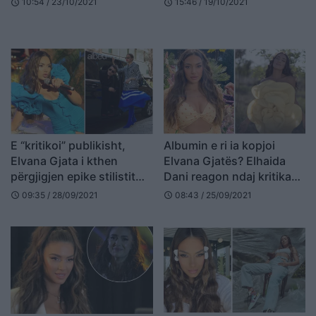
10:54 / 23/10/2021
15:46 / 19/10/2021
schedule
schedule
E “kritikoi” publikisht,
Albumin e ri ia kopjoi
Elvana Gjata i kthen
Elvana Gjatës? Elhaida
përgjigjen epike stilistit
Dani reagon ndaj kritikave
shqiptar (FOTO LAJM)
(VIDEO)
09:35 / 28/09/2021
08:43 / 25/09/2021
schedule
schedule