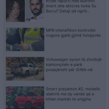
Kriset raporti mes Butrintit
Imerit dhe aktores turke Su
Burcu? Detaji që ngriti
dyshimet
MPB intensifikon kontrollet
rrugore gjatë gjithë fundjavës
Volkswagen synon të zhvillojë
kamionçinën e parë
posaçërisht për SHBA-në
Smart prezanton #2, modelin
elektrik me dy vende që e
kthen markën te origjina