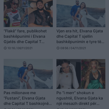
“Flakë” fare, publikohet
Vjen era hit, Elvana Gjata
bashkëpunimi i Elvana
dhe Capital T sjellin
Gjatës dhe Capital T
bashkëpunimin e tyre të
(VIDEO)
dytë më shpejt nga ç’e
10:16 / 06/11/2021
08:56 / 04/11/2021
schedule
schedule
prisni (VIDEO)
Pas milionave me
Po “i merr” shokun e
“Fustani”, Elvana Gjata
ngushtë, Elvana Gjata ka
dhe Capital T bashkojnë
një mesazh direkt për
sërish forcat
Beyonce (FOTO LAJM)