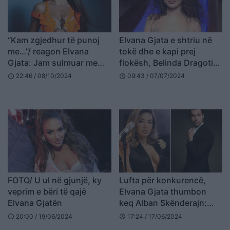
“Kam zgjedhur të punoj
Elvana Gjata e shtriu në
me…”/ reagon Elvana
tokë dhe e kapi prej
Gjata: Jam sulmuar me
flokësh, Belinda Dragoti
lajme të rënda, të
zbulon prapaskenat
22:46 / 08/10/2024
09:43 / 07/07/2024
schedule
schedule
pavërteta
FOTO/ U ul në gjunjë, ky
Lufta për konkurencë,
veprim e bëri të qajë
Elvana Gjata thumbon
Elvana Gjatën
keq Alban Skënderajn:
Isha e para që…(FOTO)
20:00 / 19/06/2024
17:24 / 17/06/2024
schedule
schedule