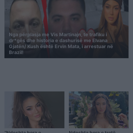
Nga përplasja me Vis Martinajn, te trafiku i
dr*gës dhe historia e dashurisë me Elvana
Gjatën/ Kush është Ervin Mata, i arrestuar në
Brazil!
“Ndoshta hera e
Ndoshta hera e tretë,