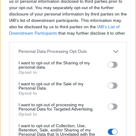
us or personal information disclosed to third parties prior to
your opt-out. You may separately opt-out of the further
disclosure of your personal information by third parties on the
IAB’s list of downstream participants. This information may
Noizy shau Elvana Gjatën
Elvana Gjata bën gjestin
also be disclosed by us to third parties on the
IAB’s List of
14 vite më parë, këngëtari
prekës nga Sunny Hill,
Downstream Participants
that may further disclose it to other
tregon si janë
fansat këndojnë bashkë
third parties.
marrëdhëniet mes tyre
me të për ditëlindjen e të
10:13 / 05/08/2022
09:07 / 05/08/2022
schedule
schedule
Personal Data Processing Opt Outs
atit (VIDEO)
I want to opt-out of the Sharing of my
personal data.
Opted In
I want to opt-out of the Sale of my
Personal Data.
Opted In
U “frymëzua” nga fansja,
Loredana i kërkon Elvana
I want to opt-out of processing my
Elvana Gjata shkel
Gjatës të martohen (FOTO
Personal Data for Targeted Advertising.
Opted In
rregullat e qarkullimit
LAJM)
rrugor (VIDEO)
22:21 / 20/07/2022
21:41 / 18/05/2022
schedule
schedule
I want to opt-out of Collection, Use,
Retention, Sale, and/or Sharing of my
Personal Data that Is Unrelated with the