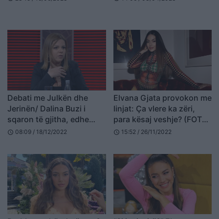
Gjatën
Debati me Julkën dhe
Elvana Gjata provokon me
Jerinën/ Dalina Buzi i
linjat: Ça vlere ka zëri,
sqaron të gjitha, edhe
para kësaj veshje? (FOTO
marrëdhënien me Elvana
LAJM)
08:09 / 18/12/2022
15:52 / 26/11/2022
schedule
schedule
Gjatën