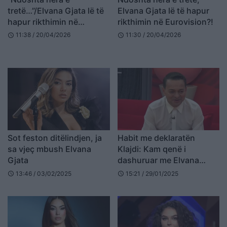
tretë…”/Elvana Gjata lë të
Elvana Gjata lë të hapur
hapur rikthimin në
rikthimin në Eurovision?!
Eurovision?!
11:38 / 20/04/2026
11:30 / 20/04/2026
schedule
schedule
Sot feston ditëlindjen, ja
Habit me deklaratën
sa vjeç mbush Elvana
Klajdi: Kam qenë i
Gjata
dashuruar me Elvana
Gjatën
13:46 / 03/02/2025
15:21 / 29/01/2025
schedule
schedule