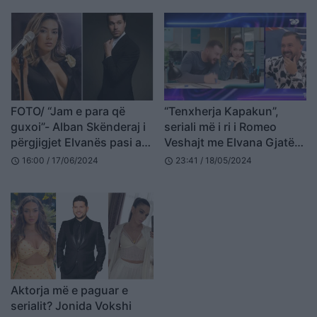
FOTO/ “Jam e para që
“Tenxherja Kapakun”,
guxoi”- Alban Skënderaj i
seriali më i ri i Romeo
përgjigjet Elvanës pasi ajo
Veshajt me Elvana Gjatën!
e “thumboi”?
Aktori emocionohet kur
16:00 / 17/06/2024
23:41 / 18/05/2024
schedule
schedule
shikon trailerin
Aktorja më e paguar e
serialit? Jonida Vokshi