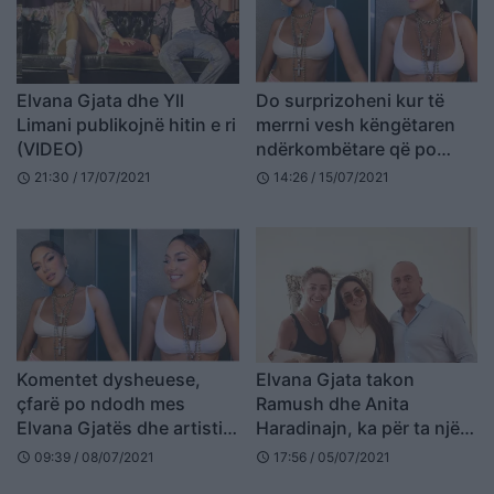
Elvana Gjata dhe Yll
Do surprizoheni kur të
Limani publikojnë hitin e ri
merrni vesh këngëtaren
(VIDEO)
ndërkombëtare që po
bashkëpunon Elvana
21:30 / 17/07/2021
14:26 / 15/07/2021
schedule
schedule
Gjata
Komentet dysheuese,
Elvana Gjata takon
çfarë po ndodh mes
Ramush dhe Anita
Elvana Gjatës dhe artistit
Haradinajn, ka për ta një
shqiptar?
dhuratë speciale
09:39 / 08/07/2021
17:56 / 05/07/2021
schedule
schedule