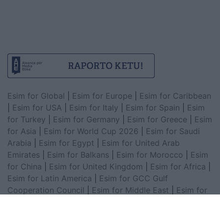
Esim for Global
|
Esim for Europe
|
Esim for Caribbean
|
Esim for USA
|
Esim for Italy
|
Esim for Spain
|
Esim
for Turkey
|
Esim for Germany
|
Esim for Greece
|
Esim
for Asia
|
Esim for World Cup 2026
|
Esim for Saudi
Arabia
|
Esim for Egypt
|
Esim for United Arab
Emirates
|
Esim for Balkans
|
Esim for Morocco
|
Esim
for China
|
Esim for United Kingdom
|
Esim for Africa
|
Esim for Latin America
|
Esim for GCC Gulf
Cooperation Council
|
Esim for Middle East
|
Esim for
South America
|
Esim for Canada
|
Esim for Mexico
|
Esim for Japan
|
Esim for Albania
|
Esim for Kosovo
|