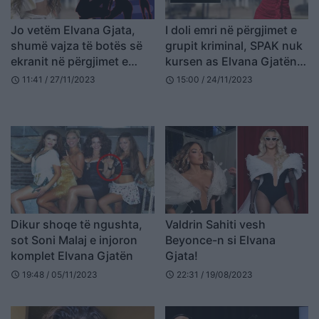
Jo vetëm Elvana Gjata,
I doli emri në përgjimet e
shumë vajza të botës së
grupit kriminal, SPAK nuk
ekranit në përgjimet e
kursen as Elvana Gjatën,
“SKY”
do t’i nënshtrohet hetimit
11:41 / 27/11/2023
15:00 / 24/11/2023
schedule
schedule
pasuror
Dikur shoqe të ngushta,
Valdrin Sahiti vesh
sot Soni Malaj e injoron
Beyonce-n si Elvana
komplet Elvana Gjatën
Gjata!
19:48 / 05/11/2023
22:31 / 19/08/2023
schedule
schedule