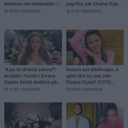
Befason me deklaratën: I
papritur për Elvana Gjatën
është rritur mendja
në koncert (VIDEO)
08:38 / 05/04/2022
11:18 / 08/03/2022
schedule
schedule
“A po të dhemb zemra?”,
Feston sot ditëlindjen, e
projekti i fundit i Elvana
gjeni dot sa vjeç bën
Gjatës është dedikim për
Elvana Gjata? (FOTO
ish-in? (VIDEO)
LAJM)
13:32 / 23/02/2022
09:26 / 03/02/2022
schedule
schedule