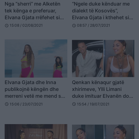
Nga “sherri” me Alketën
“Ngele duke kënduar me
tek kënga e preferuar,
dialekt të Kosovës”,
Elvana Gjata rrëfehet si
Elvana Gjata i kthehet si
kurrë më parë
asnjëherë ndjekësit
15:08 / 02/08/2021
08:57 / 28/07/2021
schedule
schedule
(FOTO LAJM)
Elvana Gjata dhe Inna
Qenkan kënaqur gjatë
publikojnë këngën dhe
xhirimeve, Ylli Limani
merreni vetë me mend sa
duke imituar Elvanën do
e bukur është (VIDEO)
iu shkri së qeshuri
15:06 / 23/07/2021
15:54 / 19/07/2021
schedule
schedule
(VIDEO)