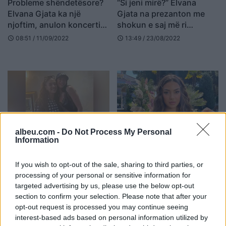
Probleme shëndetësore?
“Si jeni mirë?” Elvana
Elvana Gjata ka një
Gjata na prezanton me
njoftim, anulon koncertin
shokun e saj më ri
në Zvicër
(VIDEO)
08:51 / 11/09/2022
13:49 / 23/08/2022
schedule
schedule
albeu.com -
Do Not Process My Personal
Information
Elvana Gjata takohet me
“Ia tregoj unë qejfin”,
Dua Lipën, çfarë i thanë
kërcënohet Elvana Gjata
artistet shqiptare njëra-
If you wish to opt-out of the sale, sharing to third parties, or
21:00 / 08/08/2022
schedule
tjetrës (FOTO LAJM)
processing of your personal or sensitive information for
08:52 / 11/08/2022
schedule
targeted advertising by us, please use the below opt-out
section to confirm your selection. Please note that after your
opt-out request is processed you may continue seeing
interest-based ads based on personal information utilized by