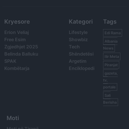
Search
Kryesore
Kategori
Tags
Erion Veliaj
Lifestyle
Edi Rama
Free Esim
Showbiz
Albania
Zgjedhjet 2025
Tech
News
Belinda Balluku
Shëndetësi
Ilir Meta
SPAK
Argetim
Piranjat
Kombëtarja
Enciklopedi
gazeta,
tv,
portale
Sali
Berisha
Moti
Moti në Tiranë