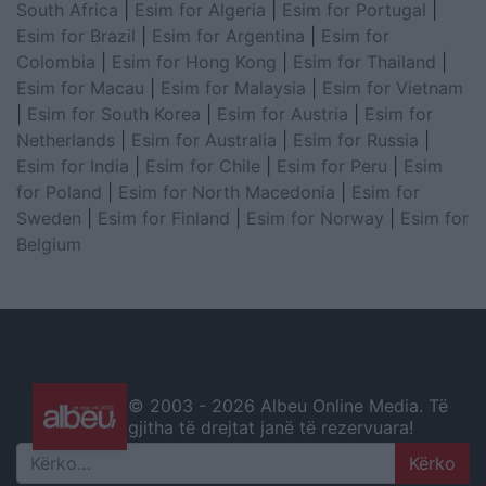
South Africa
|
Esim for Algeria
|
Esim for Portugal
|
Esim for Brazil
|
Esim for Argentina
|
Esim for
Colombia
|
Esim for Hong Kong
|
Esim for Thailand
|
Esim for Macau
|
Esim for Malaysia
|
Esim for Vietnam
|
Esim for South Korea
|
Esim for Austria
|
Esim for
Netherlands
|
Esim for Australia
|
Esim for Russia
|
Esim for India
|
Esim for Chile
|
Esim for Peru
|
Esim
for Poland
|
Esim for North Macedonia
|
Esim for
Sweden
|
Esim for Finland
|
Esim for Norway
|
Esim for
Belgium
© 2003 -
2026 Albeu Online Media. Të
gjitha të drejtat janë të rezervuara!