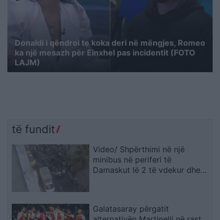
Donaldi i qëndroi te koka deri në mëngjes, Romeo
ka një mesazh për Einxhel pas incidentit (FOTO
LAJM)
të fundit
Video/ Shpërthimi në një
minibus në periferi të
Damaskut lë 2 të vdekur dhe
13 të plagosur
Galatasaray përgatit
alternativën Martinelli në rast