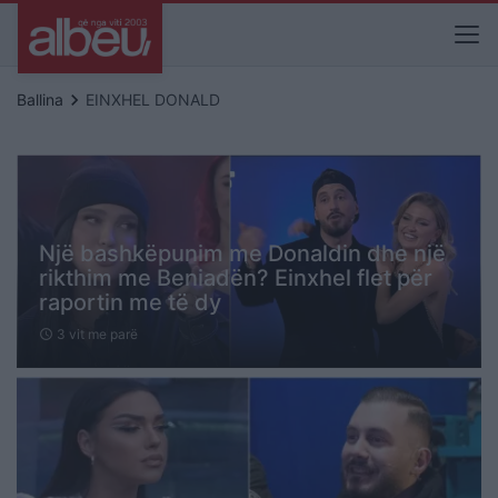
keyboard_arrow_right
Ballina
EINXHEL DONALD
Një bashkëpunim me Donaldin dhe një
rikthim me Beniadën? Einxhel flet për
raportin me të dy
3 vit me parë
schedule