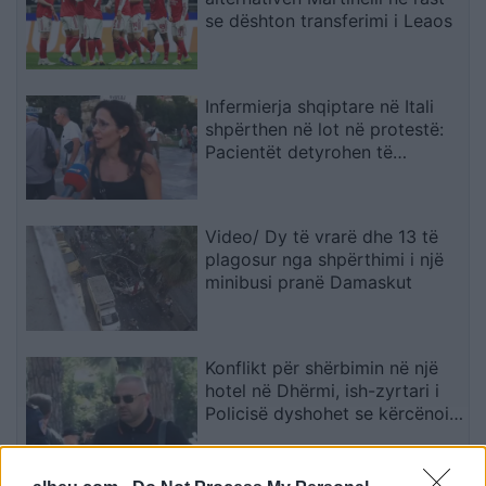
se dështon transferimi i Leaos
Infermierja shqiptare në Itali
shpërthen në lot në protestë:
Pacientët detyrohen të
kërkojnë kurim jashtë vendit
Video/ Dy të vrarë dhe 13 të
plagosur nga shpërthimi i një
minibusi pranë Damaskut
Konflikt për shërbimin në një
hotel në Dhërmi, ish-zyrtari i
Policisë dyshohet se kërcënoi
kamerierin dhe administratorin