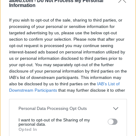
albeu.com -
Do Not Process My Personal
Osman Stafa thirrje qytetarëve
Information
nga protesta: Mbi partitë të
vendosim Shqipërinë, ka
If you wish to opt-out of the sale, sharing to third parties, or
ardhur koha e brezit të ri
processing of your personal or sensitive information for
targeted advertising by us, please use the below opt-out
section to confirm your selection. Please note that after your
Don Xhoni i kthehet ashpër një
opt-out request is processed you may continue seeing
personi në publik, çfarë ndodhi
interest-based ads based on personal information utilized by
me reperin?
us or personal information disclosed to third parties prior to
your opt-out. You may separately opt-out of the further
disclosure of your personal information by third parties on the
IAB’s list of downstream participants. This information may
also be disclosed by us to third parties on the
IAB’s List of
Downstream Participants
that may further disclose it to other
third parties.
Personal Data Processing Opt Outs
I want to opt-out of the Sharing of my
personal data.
Opted In