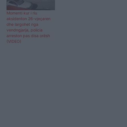
Momenti kur i riu
aksidenton 26-vjeçaren
dhe largohet nga
vendngjarja, policia
arreston pas disa orësh
(VIDEO)