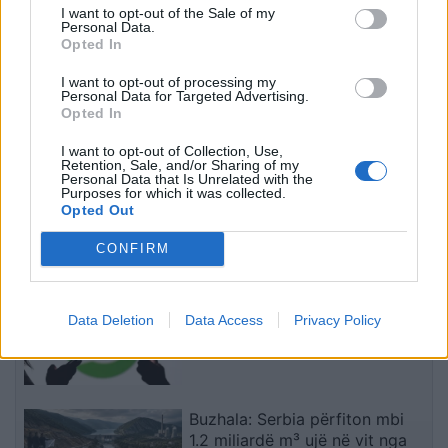
I want to opt-out of the Sale of my
Shqipërinë larg politikës
Personal Data.
së vjetër
Opted In
I want to opt-out of processing my
Personal Data for Targeted Advertising.
Opted In
I want to opt-out of Collection, Use,
Shpëtohen në kohë 5
Pas përplasjes në burgun
Retention, Sale, and/or Sharing of my
Personal Data that Is Unrelated with the
turistë suedezë që
e Fierit, Komisioni i
Purposes for which it was collected.
rrezikuan të mbyteshin në
Disiplinës vendos sot:
Opted Out
det në Ksamil
kërkohet shkarkimi i 6
efektivëve dhe pezullimi i
CONFIRM
të fundit
2 të tjerëve
WhatsApp teston mesazhet
tekstuale që fshihen sapo
Data Deletion
Data Access
Privacy Policy
lexohen
Buzhala: Serbia përfiton mbi
1.2 miliardë m³ ujë në vit nga