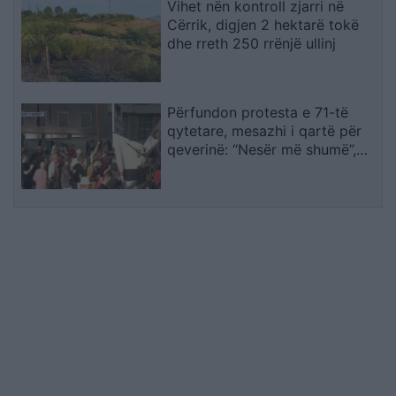
Vihet nën kontroll zjarri në
Cërrik, digjen 2 hektarë tokë
dhe rreth 250 rrënjë ullinj
Përfundon protesta e 71-të
qytetare, mesazhi i qartë për
qeverinë: “Nesër më shumë”,
kërkohet largimi i Ramës