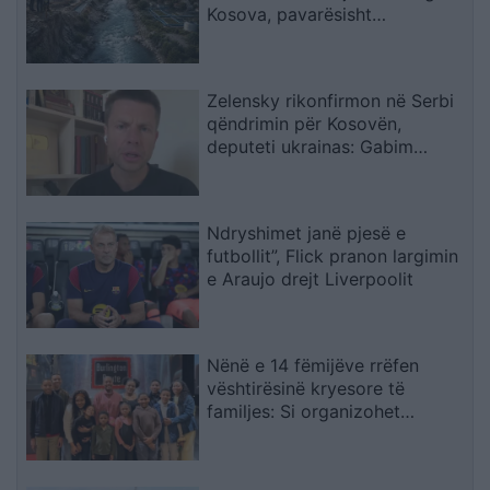
Kosova, pavarësisht
kërcënimeve për Ibërin
Zelensky rikonfirmon në Serbi
qëndrimin për Kosovën,
deputeti ukrainas: Gabim
diplomatik, Ukraina duhet ta
njohë
Ndryshimet janë pjesë e
futbollit”, Flick pranon largimin
e Araujo drejt Liverpoolit
Nënë e 14 fëmijëve rrëfen
vështirësinë kryesore të
familjes: Si organizohet
transporti