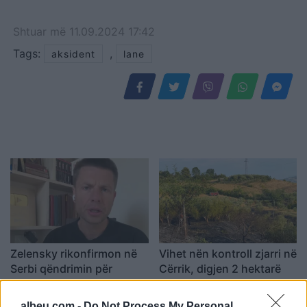
Shtuar
më
11.09.2024 17:42
Tags:
,
aksident
lane
Zelensky rikonfirmon në
Vihet nën kontroll zjarri në
Serbi qëndrimin për
Cërrik, digjen 2 hektarë
Kosovën, deputeti
tokë dhe rreth 250 rrënjë
ukrainas: Gabim
ullinj
albeu.com -
Do Not Process My Personal