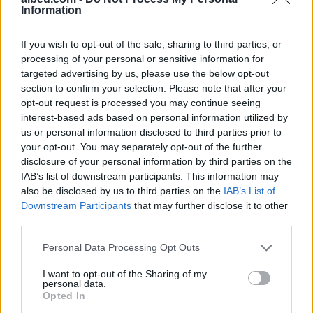
diplomatik, Ukraina duhet
Information
ta njohë
If you wish to opt-out of the sale, sharing to third parties, or
processing of your personal or sensitive information for
targeted advertising by us, please use the below opt-out
section to confirm your selection. Please note that after your
opt-out request is processed you may continue seeing
Përfundon protesta e 71-
Remzie Osmani
interest-based ads based on personal information utilized by
të qytetare, mesazhi i
emocionon me dedikimin
us or personal information disclosed to third parties prior to
qartë për qeverinë: “Nesër
për mbesën Ema: Jeta ime
your opt-out. You may separately opt-out of the further
më shumë”, kërkohet
disclosure of your personal information by third parties on the
largimi i Ramës
IAB’s list of downstream participants. This information may
also be disclosed by us to third parties on the
IAB’s List of
Downstream Participants
that may further disclose it to other
third parties.
Personal Data Processing Opt Outs
Shqiptari i diasporës në
Situata e zjarreve në
I want to opt-out of the Sharing of my
Belgjikë proteston kundër
vend, 6 nga 8 vatrat
personal data.
Opted In
Ramës: Të dorëhiqet, të
mbeten aktive dhe 2 janë
rinjtë të drejtojnë
nën kontroll