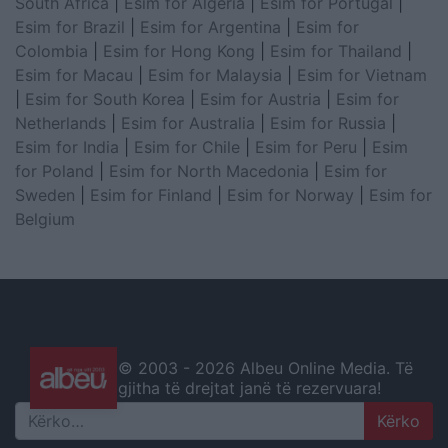
South Africa
|
Esim for Algeria
|
Esim for Portugal
|
Esim for Brazil
|
Esim for Argentina
|
Esim for
Colombia
|
Esim for Hong Kong
|
Esim for Thailand
|
Esim for Macau
|
Esim for Malaysia
|
Esim for Vietnam
|
Esim for South Korea
|
Esim for Austria
|
Esim for
Netherlands
|
Esim for Australia
|
Esim for Russia
|
Esim for India
|
Esim for Chile
|
Esim for Peru
|
Esim
for Poland
|
Esim for North Macedonia
|
Esim for
Sweden
|
Esim for Finland
|
Esim for Norway
|
Esim for
Belgium
© 2003 -
2026 Albeu Online Media. Të
gjitha të drejtat janë të rezervuara!
Search