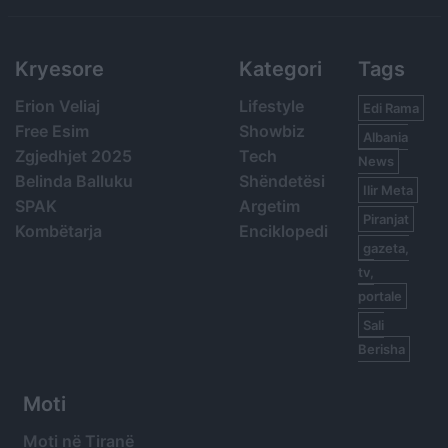
Kryesore
Kategori
Tags
Erion Veliaj
Lifestyle
Edi Rama
Free Esim
Showbiz
Albania
Zgjedhjet 2025
Tech
News
Belinda Balluku
Shëndetësi
Ilir Meta
SPAK
Argetim
Piranjat
Kombëtarja
Enciklopedi
gazeta,
tv,
portale
Sali
Berisha
Moti
Moti në Tiranë