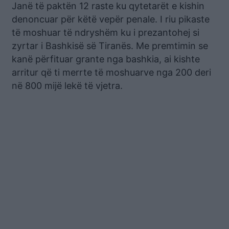
Janë të paktën 12 raste ku qytetarët e kishin
denoncuar për këtë vepër penale. I riu pikaste
të moshuar të ndryshëm ku i prezantohej si
zyrtar i Bashkisë së Tiranës. Me premtimin se
kanë përfituar grante nga bashkia, ai kishte
arritur që ti merrte të moshuarve nga 200 deri
në 800 mijë lekë të vjetra.