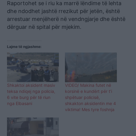
Raportohet se i riu ka marrë lëndime të lehta
dhe ndodhet jashtë rrezikut për jetën, është
arrestuar menjëherë në vendngjarje dhe është
dërguar në spital për mjekim.
Lajme të ngjashme:
Shkaktoi aksident masiv
VIDEO/ Makina futet në
teksa ndiqej nga policia,
korsinë e kundërt për t’i
6 vite burg për të riun
shpëtuar policisë,
nga Elbasani
shkakton aksidentin me 4
viktima! Mes tyre foshnja