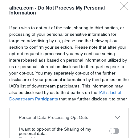
Zvërnec, gjobitet me 300
vdes 38-vjeçari nga
albeu.com -
Do Not Process My Personal
mijë lekë drejtuesi
Kosova
Information
If you wish to opt-out of the sale, sharing to third parties, or
processing of your personal or sensitive information for
targeted advertising by us, please use the below opt-out
section to confirm your selection. Please note that after your
opt-out request is processed you may continue seeing
interest-based ads based on personal information utilized by
“Po ngrihet një ministri
Video/ Shpërthimi në një
us or personal information disclosed to third parties prior to
paralele e Shëndetësisë”/
minibus në periferi të
your opt-out. You may separately opt-out of the further
Këlliçi: Projektligji i
Damaskut lë 2 të vdekur
disclosure of your personal information by third parties on the
shtatorit i hap rrugë
dhe 13 të plagosur
IAB’s list of downstream participants. This information may
monopolit, SPAK të
also be disclosed by us to third parties on the
IAB’s List of
ndërhyjë
Downstream Participants
that may further disclose it to other
third parties.
Personal Data Processing Opt Outs
I want to opt-out of the Sharing of my
personal data.
Infermierja shqiptare në
Video/ Dy të vrarë dhe 13