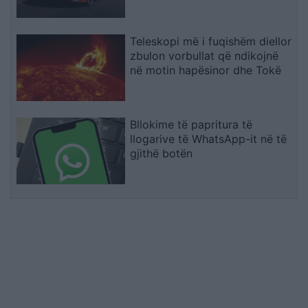
Teleskopi më i fuqishëm diellor
zbulon vorbullat që ndikojnë
në motin hapësinor dhe Tokë
Bllokime të papritura të
llogarive të WhatsApp-it në të
gjithë botën