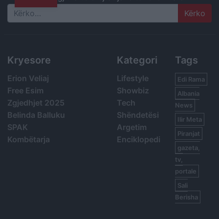
Search
Kryesore
Kategori
Tags
Erion Veliaj
Lifestyle
Edi Rama
Free Esim
Showbiz
Albania
Zgjedhjet 2025
Tech
News
Belinda Balluku
Shëndetësi
Ilir Meta
SPAK
Argetim
Piranjat
Kombëtarja
Enciklopedi
gazeta,
tv,
portale
Sali
Berisha