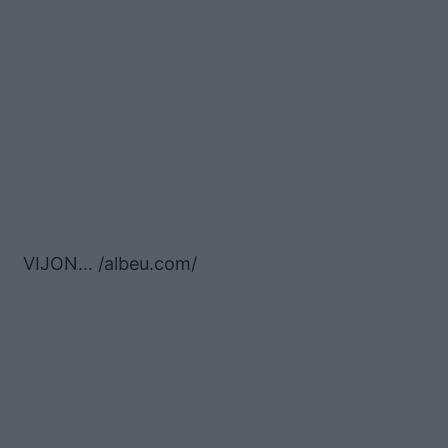
VIJON… /albeu.com/