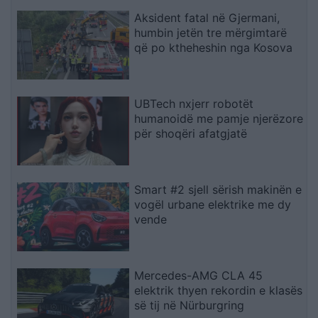
Aksident fatal në Gjermani,
humbin jetën tre mërgimtarë
që po ktheheshin nga Kosova
UBTech nxjerr robotët
humanoidë me pamje njerëzore
për shoqëri afatgjatë
Smart #2 sjell sërish makinën e
vogël urbane elektrike me dy
vende
Mercedes-AMG CLA 45
elektrik thyen rekordin e klasës
së tij në Nürburgring