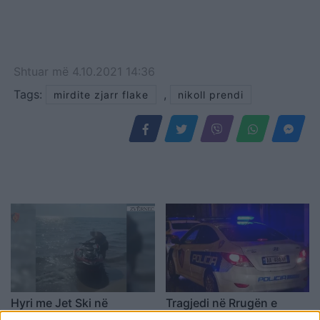
Shtuar
më
4.10.2021 14:36
Tags:
,
mirdite zjarr flake
nikoll prendi
Hyri me Jet Ski në
Tragjedi në Rrugën e
hapësirën e pushuesve në
Kombit, aksidentohet de