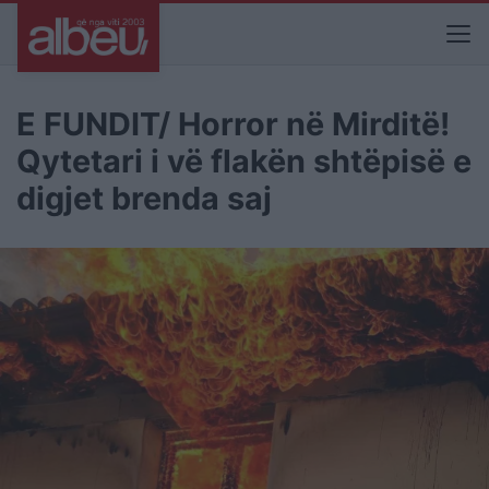
E FUNDIT/ Horror në Mirditë!
Qytetari i vë flakën shtëpisë e
digjet brenda saj