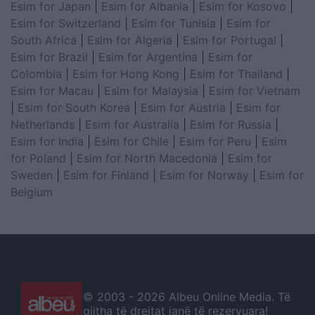
Esim for Japan
|
Esim for Albania
|
Esim for Kosovo
|
Esim for Switzerland
|
Esim for Tunisia
|
Esim for
South Africa
|
Esim for Algeria
|
Esim for Portugal
|
Esim for Brazil
|
Esim for Argentina
|
Esim for
Colombia
|
Esim for Hong Kong
|
Esim for Thailand
|
Esim for Macau
|
Esim for Malaysia
|
Esim for Vietnam
|
Esim for South Korea
|
Esim for Austria
|
Esim for
Netherlands
|
Esim for Australia
|
Esim for Russia
|
Esim for India
|
Esim for Chile
|
Esim for Peru
|
Esim
for Poland
|
Esim for North Macedonia
|
Esim for
Sweden
|
Esim for Finland
|
Esim for Norway
|
Esim for
Belgium
© 2003 -
2026 Albeu Online Media. Të
gjitha të drejtat janë të rezervuara!