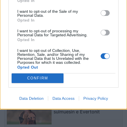
Opted In
Itali shpërthen në lot në
të plagosur nga
protestë: Pacientët
shpërthimi i një minibusi
I want to opt-out of the Sale of my
detyrohen të kërkojnë
pranë Damaskut
Personal Data.
Opted In
kurim jashtë vendit
I want to opt-out of processing my
Personal Data for Targeted Advertising.
Opted In
I want to opt-out of Collection, Use,
Retention, Sale, and/or Sharing of my
Personal Data that Is Unrelated with the
Konflikt për shërbimin në
Osman Stafa thirrje
Purposes for which it was collected.
një hotel në Dhërmi, ish-
qytetarëve nga protesta:
Opted Out
zyrtari i Policisë dyshohet
Mbi partitë të vendosim
CONFIRM
se kërcënoi kamerierin
Shqipërinë, ka ardhur
dhe administratorin
koha e brezit të ri
të fundit
Data Deletion
Data Access
Privacy Policy
Arsenali heq dorë nga Vinicius
Jr., synon me vendosmëri
sulmuesin e Evertonit