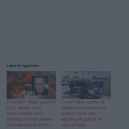
Lajme të ngjashme:
E FUNDIT/ Vëllai i gardistit
I vunë flakën stallës së
të 21 Janarit, kush
bagëtive për hakmarrje,
është mirditori që u
autorët rrahin dhe
vetëflijua brenda flakëve
kërcënojnë policët në
në shtëpinë e tij (FOTO
Vaun e Dejës