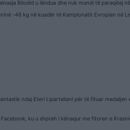
ainasja Bilodid u lëndua dhe nuk mundi të paraqitej në
egorinë -48 kg në kuadër të Kampionatit Evropian në L
tastik ndaj Eteri Liparteliani për të fituar medaljen 
al, Facebook, ku u shpreh i kënaqur me fitoren e Krasni