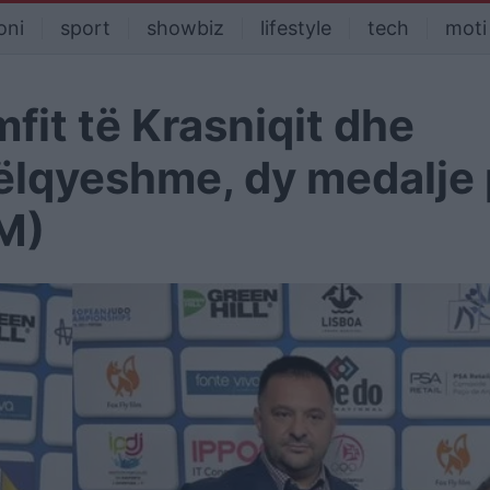
oni
sport
showbiz
lifestyle
tech
moti
fit të Krasniqit dhe
këlqyeshme, dy medalje 
M)