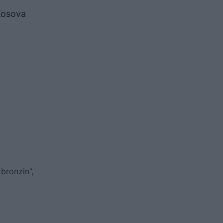
 Kosova
bronzin”,