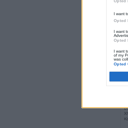
Opted 
I want t
Opted 
I want 
Advertis
Opted 
I want t
of my P
was col
Opted 