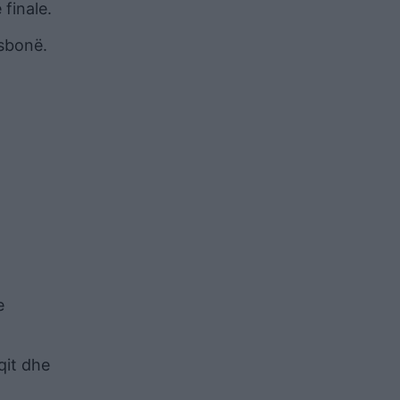
 finale.
isbonë.
e
qit dhe