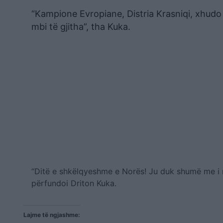
“Kampione Evropiane, Distria Krasniqi, xhudo
mbi të gjitha”, tha Kuka.
“Ditë e shkëlqyeshme e Norës! Ju duk shumë me i 
përfundoi Driton Kuka.
Lajme të ngjashme: