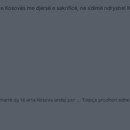
 e Kosovës me djersë e sakrificë, ne s’dimë ndryshe!
marrë dy të arta Kosova andej por … Trepça prodhon edhe 