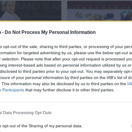
 -
Do Not Process My Personal Information
to opt-out of the sale, sharing to third parties, or processing of your per
formation for targeted advertising by us, please use the below opt-out s
iqi fiton medaljen e artë në
E jashtëzakonshme Distria Krasniq
r selection. Please note that after your opt-out request is processed y
medaljen e artë në Paris
eing interest-based ads based on personal information utilized by us or
disclosed to third parties prior to your opt-out. You may separately opt-
losure of your personal information by third parties on the IAB’s list of
. This information may also be disclosed by us to third parties on the
IA
Participants
that may further disclose it to other third parties.
l Data Processing Opt Outs
o opt-out of the Sharing of my personal data.