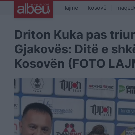
lajme
kosovë
maqed
Driton Kuka pas trium
Gjakovës: Ditë e sh
Kosovën (FOTO LAJ