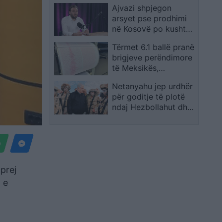
Ajvazi shpjegon
rastit të Almiron
arsyet pse prodhimi
në Kosovë po kushton
gjithnjë e më shumë
Tërmet 6.1 ballë pranë
brigjeve perëndimore
të Meksikës,
epiqendra në det dhe
Netanyahu jep urdhër
pa pasoja të rënda
për goditje të plotë
ndaj Hezbollahut dhe
thotë se Izraeli nuk do
të largohet nga jugu i
Libanit
 prej
 e