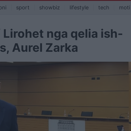
oni
sport
showbiz
lifestyle
tech
moti
 Lirohet nga qelia ish-
s, Aurel Zarka