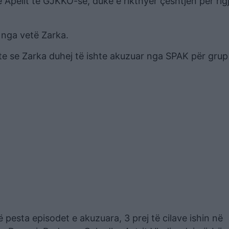
e Apelit të GJKKO-së, duke e rikthyer çështjen për rig
 nga vetë Zarka.
hte se Zarka duhej të ishte akuzuar nga SPAK për grup
ë pesta episodet e akuzuara, 3 prej të cilave ishin në