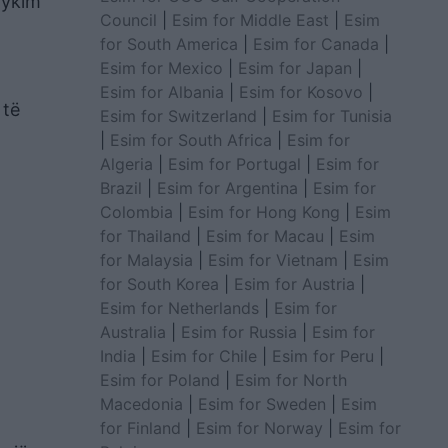
jykim
Council
|
Esim for Middle East
|
Esim
for South America
|
Esim for Canada
|
Esim for Mexico
|
Esim for Japan
|
Esim for Albania
|
Esim for Kosovo
|
 të
Esim for Switzerland
|
Esim for Tunisia
|
Esim for South Africa
|
Esim for
Algeria
|
Esim for Portugal
|
Esim for
Brazil
|
Esim for Argentina
|
Esim for
Colombia
|
Esim for Hong Kong
|
Esim
for Thailand
|
Esim for Macau
|
Esim
for Malaysia
|
Esim for Vietnam
|
Esim
for South Korea
|
Esim for Austria
|
Esim for Netherlands
|
Esim for
Australia
|
Esim for Russia
|
Esim for
India
|
Esim for Chile
|
Esim for Peru
|
Esim for Poland
|
Esim for North
Macedonia
|
Esim for Sweden
|
Esim
for Finland
|
Esim for Norway
|
Esim for