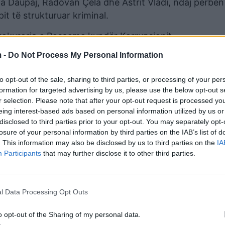
a Daupaj, Radovan Çela dhe Astrit Vladi, ndaj përbën
t të strukturuar kriminal.
Prokuroria e Posaçme kundër Korrupsionit.
 -
Do Not Process My Personal Information
të tjerë të shpallur në kërkim, Erjona Daupaj, ish-ofi
Astrit Vladi kanë ushtruar ndikim të paligjshëm, kan
to opt-out of the sale, sharing to third parties, or processing of your per
ë.
formation for targeted advertising by us, please use the below opt-out s
r selection. Please note that after your opt-out request is processed y
tjerët kanë ndërhyrë në disa dosje duke ofruar dhe 
eing interest-based ads based on personal information utilized by us or
m te funksionarë të drejtësisë për të lehtësuar rrethan
disclosed to third parties prior to your opt-out. You may separately opt-
losure of your personal information by third parties on the IAB’s list of
. This information may also be disclosed by us to third parties on the
IA
 e prokurorë që hetonin dhe gjykonin Alfred Vladin,
Participants
that may further disclose it to other third parties.
ilionë eurot që u bllokuan në Portin e Durrësit, në qers
l Data Processing Opt Outs
re personat e tjerë për shkak se vijojnë të jenë në k
o opt-out of the Sharing of my personal data.