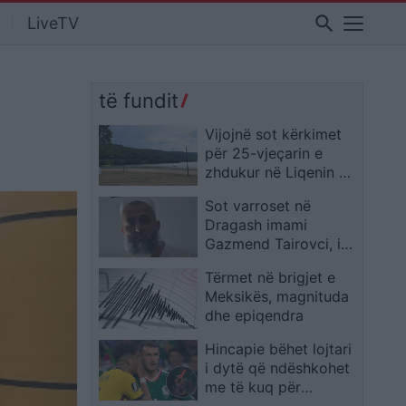
search
LiveTV
të fundit
Vijojnë sot kërkimet
për 25-vjeçarin e
zhdukur në Liqenin e
Batllavës
Sot varroset në
Dragash imami
Gazmend Tairovci, i
vrarë mbrëmjen e së
Tërmet në brigjet e
hënës
Meksikës, magnituda
dhe epiqendra
Hincapie bëhet lojtari
i dytë që ndëshkohet
me të kuq për
mbulimin e gojës, pas