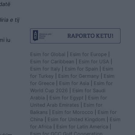
 datë
ia e tij
i iu
Esim for Global
|
Esim for Europe
|
Esim for Caribbean
|
Esim for USA
|
Esim for Italy
|
Esim for Spain
|
Esim
for Turkey
|
Esim for Germany
|
Esim
for Greece
|
Esim for Asia
|
Esim for
World Cup 2026
|
Esim for Saudi
Arabia
|
Esim for Egypt
|
Esim for
United Arab Emirates
|
Esim for
Balkans
|
Esim for Morocco
|
Esim for
China
|
Esim for United Kingdom
|
Esim
for Africa
|
Esim for Latin America
|
Esim for GCC Gulf Cooperation