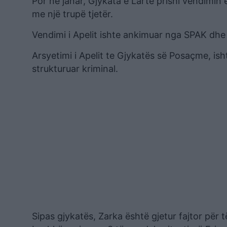
Por në janar, Gjykata e Lartë prishi vendimin 
me një trupë tjetër.
Vendimi i Apelit ishte ankimuar nga SPAK dhe
Arsyetimi i Apelit te Gjykatës së Posaçme, is
strukturuar kriminal.
Sipas gjykatës, Zarka është gjetur fajtor për t