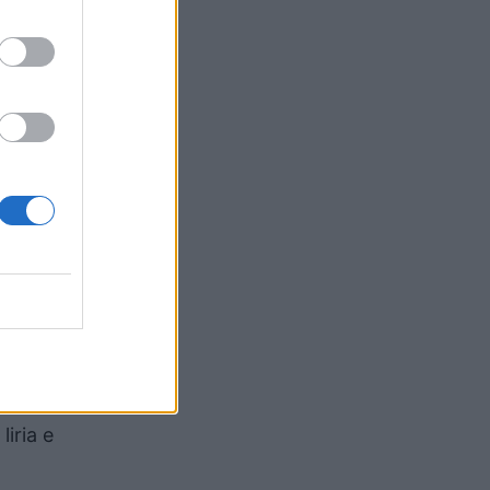
nga
nkuesit
cedurës
arë për
urrës)”
.Z me
katës së
iria e