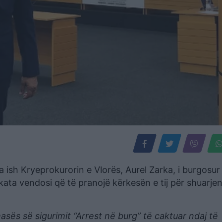
a ish Kryeprokurorin e Vlorës, Aurel Zarka, i burgosur
kata vendosi që të pranojë kërkesën e tij për shuarjen
sës së sigurimit “Arrest në burg” të caktuar ndaj të