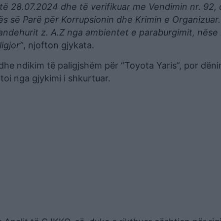
atë 28.07.2024 dhe të verifikuar me Vendimin nr. 92,
ës së Parë për Korrupsionin dhe Krimin e Organizuar.
ndehurit z. A.Z nga ambientet e paraburgimit, nëse lir
igjor”
, njofton gjykata.
he ndikim të paligjshëm për “Toyota Yaris”, por dënim
toi nga gjykimi i shkurtuar.