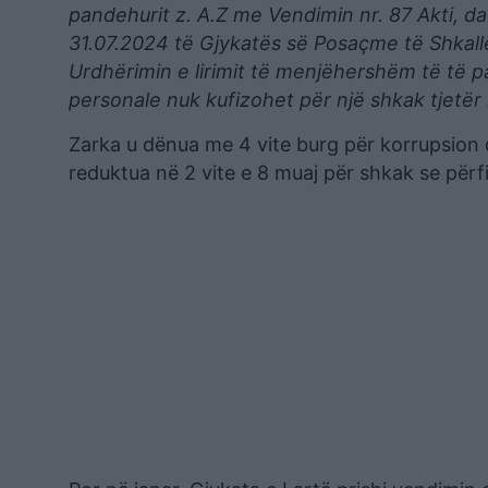
pandehurit z. A.Z me Vendimin nr. 87 Akti, d
31.07.2024 të Gjykatës së Posaçme të Shkall
Urdhërimin e lirimit të menjëhershëm të të pa
personale nuk kufizohet për një shkak tjetër l
Zarka u dënua me 4 vite burg për korrupsion d
reduktua në 2 vite e 8 muaj për shkak se përfi