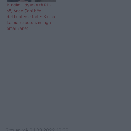
Blindimi i dyerve të PD-
së, Arjan Çani bën
deklaratën e fortë: Basha
ka marrë autorizim nga
amerikanët
Shtuar
më
24.03.2022 12:38