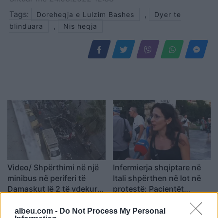
Tags:
,
Doreheqja e Lulzim Bashes
Dyer te
,
blinduara
Nis heqja
Video/ Shpërthimi në një
Infermierja shqiptare në
minibus në periferi të
Itali shpërthen në lot në
Damaskut lë 2 të vdekur
protestë: Pacientët
dhe 13 të plagosur
detyrohen të kërkojnë
kurim jashtë vendit
albeu.com -
Do Not Process My Personal