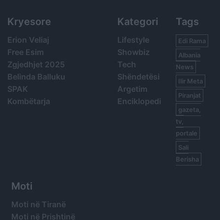
Kryesore
Kategori
Tags
Erion Veliaj
Lifestyle
Edi Rama
Free Esim
Showbiz
Albania
Zgjedhjet 2025
Tech
News
Belinda Balluku
Shëndetësi
Ilir Meta
SPAK
Argetim
Piranjat
Kombëtarja
Enciklopedi
gazeta,
tv,
portale
Sali
Berisha
Moti
Moti në Tiranë
Moti në Prishtinë