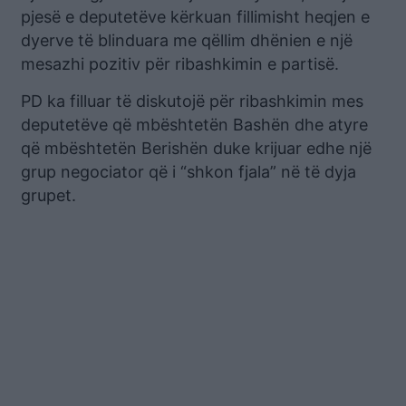
pjesë e deputetëve kërkuan fillimisht heqjen e
dyerve të blinduara me qëllim dhënien e një
mesazhi pozitiv për ribashkimin e partisë.
PD ka filluar të diskutojë për ribashkimin mes
deputetëve që mbështetën Bashën dhe atyre
që mbështetën Berishën duke krijuar edhe një
grup negociator që i “shkon fjala” në të dyja
grupet.