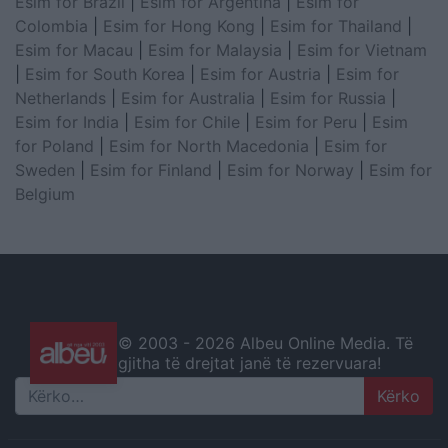
Esim for Brazil
|
Esim for Argentina
|
Esim for
Colombia
|
Esim for Hong Kong
|
Esim for Thailand
|
Esim for Macau
|
Esim for Malaysia
|
Esim for Vietnam
|
Esim for South Korea
|
Esim for Austria
|
Esim for
Netherlands
|
Esim for Australia
|
Esim for Russia
|
Esim for India
|
Esim for Chile
|
Esim for Peru
|
Esim
for Poland
|
Esim for North Macedonia
|
Esim for
Sweden
|
Esim for Finland
|
Esim for Norway
|
Esim for
Belgium
© 2003 -
2026 Albeu Online Media. Të
gjitha të drejtat janë të rezervuara!
Search