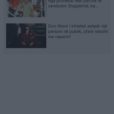
nga protesta: Mbi partitë të
vendosim Shqipërinë, ka
ardhur koha e brezit të ri
Don Xhoni i kthehet ashpër një
personi në publik, çfarë ndodhi
me reperin?