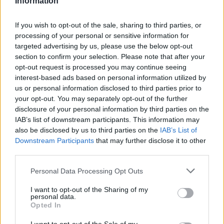
Information
If you wish to opt-out of the sale, sharing to third parties, or
processing of your personal or sensitive information for
targeted advertising by us, please use the below opt-out
section to confirm your selection. Please note that after your
Video/ Dy të vrarë dhe 13
Konflikt për shërbimin në
opt-out request is processed you may continue seeing
të plagosur nga
një hotel në Dhërmi, ish-
interest-based ads based on personal information utilized by
shpërthimi i një minibusi
zyrtari i Policisë dyshohet
us or personal information disclosed to third parties prior to
pranë Damaskut
se kërcënoi kamerierin
your opt-out. You may separately opt-out of the further
dhe administratorin
disclosure of your personal information by third parties on the
IAB’s list of downstream participants. This information may
also be disclosed by us to third parties on the
IAB’s List of
Downstream Participants
that may further disclose it to other
third parties.
Personal Data Processing Opt Outs
Osman Stafa thirrje
Don Xhoni i kthehet
qytetarëve nga protesta:
ashpër një personi në
I want to opt-out of the Sharing of my
personal data.
Mbi partitë të vendosim
publik, çfarë ndodhi me
Opted In
Shqipërinë, ka ardhur
reperin?
koha e brezit të ri