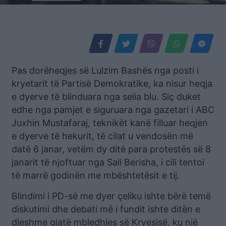
Pas dorëheqjes së Lulzim Bashës nga posti i
kryetarit të Partisë Demokratike, ka nisur heqja
e dyerve të blinduara nga selia blu. Siç duket
edhe nga pamjet e siguruara nga gazetari i ABC
Juxhin Mustafaraj, teknikët kanë filluar heqjen
e dyerve të hekurit, të cilat u vendosën më
datë 6 janar, vetëm dy ditë para protestës së 8
janarit të njoftuar nga Sali Berisha, i cili tentoi
të marrë godinën me mbështetësit e tij.
Blindimi i PD-së me dyer çeliku ishte bërë temë
diskutimi dhe debati më i fundit ishte ditën e
djeshme gjatë mbledhjes së Kryesisë, ku një