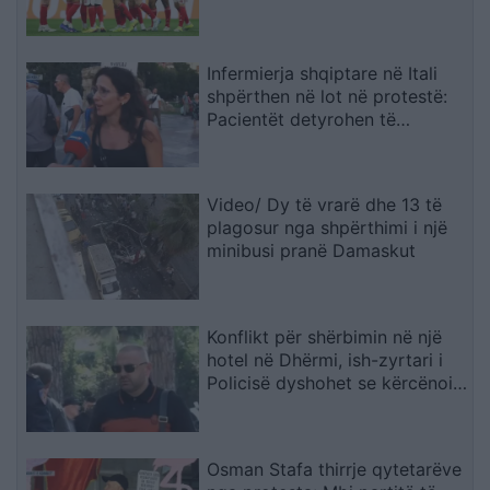
Infermierja shqiptare në Itali
shpërthen në lot në protestë:
Pacientët detyrohen të
kërkojnë kurim jashtë vendit
Video/ Dy të vrarë dhe 13 të
plagosur nga shpërthimi i një
minibusi pranë Damaskut
Konflikt për shërbimin në një
hotel në Dhërmi, ish-zyrtari i
Policisë dyshohet se kërcënoi
kamerierin dhe administratorin
Osman Stafa thirrje qytetarëve