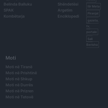
Belinda Balluku
Shëndetësi
Ilir Meta
SPAK
Argetim
Piranjat
Kombëtarja
Enciklopedi
gazeta,
tv,
portale
Sali
Berisha
Moti
Moti në Tiranë
Moti në Prishtinë
Moti në Shkup
Moti në Durrës
Moti në Prizren
Moti në Tetovë