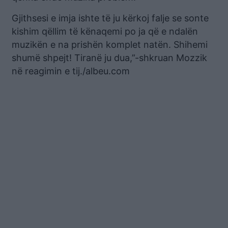
Gjithsesi e imja ishte të ju kërkoj falje se sonte
kishim qëllim të kënaqemi po ja që e ndalën
muzikën e na prishën komplet natën. Shihemi
shumë shpejt! Tiranë ju dua,”-shkruan Mozzik
në reagimin e tij./albeu.com