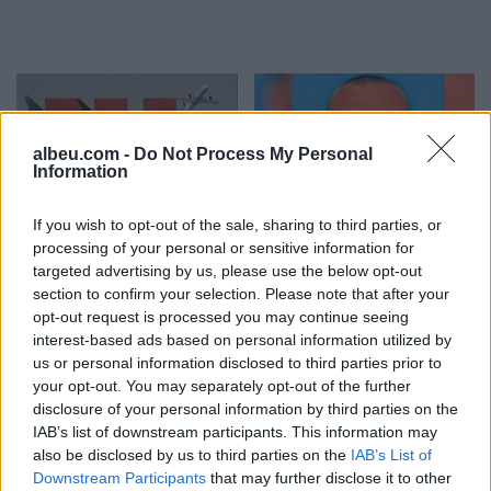
albeu.com -
Do Not Process My Personal
Information
BIRN: Dështimi i
Hetimet për vrasjen e
If you wish to opt-out of the sale, sharing to third parties, or
processing of your personal or sensitive information for
paralajmëruar i aeroportit
Edmond Sulës, kontrolle
targeted advertising by us, please use the below opt-out
të Vlorës rrezikon qindra
në Bërxullë dhe
section to confirm your selection. Please note that after your
milionë euro në arbitrazh
shoqërime personash për
opt-out request is processed you may continue seeing
t’u marrë në pyetje
interest-based ads based on personal information utilized by
us or personal information disclosed to third parties prior to
your opt-out. You may separately opt-out of the further
disclosure of your personal information by third parties on the
IAB’s list of downstream participants. This information may
also be disclosed by us to third parties on the
IAB’s List of
Mediat në Iran: Mojtaba
Mësuesja ime u qëllua
Downstream Participants
that may further disclose it to other