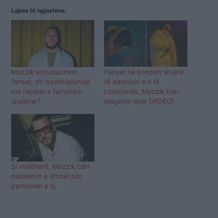
Lajme të ngjashme:
Mozzik entuziazmon
Fansat në koncert shajnë
fansat, do bashkëpunojë
të dashurin e ri të
me reperin e famshëm
Loredanës, Mozzik bën
shqiptar?
reagimin epik (VIDEO)
Si rrallëherë, Mozzik bën
dedikimin e ëmbël për
partneren e tij