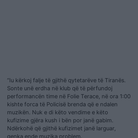
“Iu kërkoj falje të gjithë qytetarëve të Tiranës.
Sonte unë erdha në klub që të përfundoj
performancën time në Folie Terace, në ora 1:00
kishte forca të Policisë brenda që e ndalen
muzikën. Nuk e di këto vendime e këto
kufizime gjëra kush i bën por janë gabim.
Ndërkohë që gjithë kufizimet janë larguar,
qenka ende muzika problem.