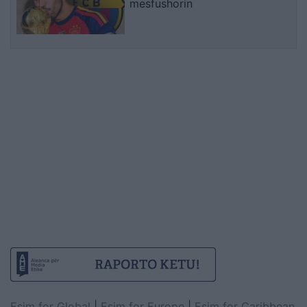
mesfushorin
Esim for Global
|
Esim for Europe
|
Esim for Caribbean