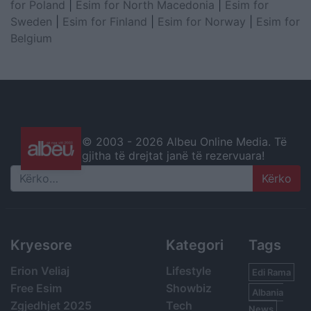
for Poland
|
Esim for North Macedonia
|
Esim for
Sweden
|
Esim for Finland
|
Esim for Norway
|
Esim for
Belgium
© 2003 -
2026 Albeu Online Media. Të
gjitha të drejtat janë të rezervuara!
Search
Kryesore
Kategori
Tags
Erion Veliaj
Lifestyle
Edi Rama
Free Esim
Showbiz
Albania
Zgjedhjet 2025
Tech
News