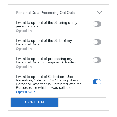
Khamenei në shtratin e
teksa po më fliste”,
third parties.
vdekjes, lideri suprem në
dëshmia e nxënëses që
Personal Data Processing Opt Outs
gjendje të rëndë
shpëtoi nga masakra në
shëndetësore
Tajlandë
I want to opt-out of the Sharing of my
personal data.
Opted In
I want to opt-out of the Sale of my
Personal Data.
Opted In
Sulm me armë në një
Operacioni “The Wanted”/
I want to opt-out of processing my
shkollë tajlandeze,
Ekstradohet nga
Personal Data for Targeted Advertising.
Opted In
gjashtë të vdekur,
Kolumbia “Kimisti” i
përfshirë autorin 14-
Frakullit. Një tjetër person
I want to opt-out of Collection, Use,
vjeçar
sillet në Shqipëri nga
Retention, Sale, and/or Sharing of my
Personal Data that Is Unrelated with the
Italia, i kërkuar për vepra
Purposes for which it was collected.
të rënda penale (VIDEO)
Opted Out
CONFIRM
Fluks në Morinë, mbi 422
Tajlandë/ Nxënësi vrau