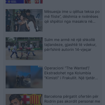
Mësuesja ime u qëllua teksa po
më fliste”, dëshmia e nxënëses
që shpëtoi nga masakra në
Tajlandë
Sulm me armë në një shkollë
tajlandeze, gjashtë të vdekur,
përfshirë autorin 14-vjeçar
Operacioni “The Wanted”/
Ekstradohet nga Kolumbia
“Kimisti” i Frakullit. Një tjetër
person sillet në Shqipëri nga
Italia, i kërkuar për vepra të
rënda penale (VIDEO)
Barcelona përgatit ofertën për
Rodrin pas akordit personal me