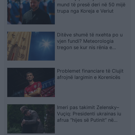
mund të presë deri në 50 mijë
trupa nga Koreja e Veriut
Ditëve shumë të nxehta po u
vjen fundi? Meteorologia
tregon se kur nis rënia e
temperaturave
Problemet financiare të Clujit
afrojnë largimin e Korenicës
Imeri pas takimit Zelensky–
Vuçiq: Presidenti ukrainas iu
afrua “hijes së Putinit” në
Ballkan