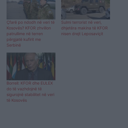
Çfarë po ndodh në veri të
Sulmi terrorist në veri,
Kosovës? KFOR zhvillon
dhjetëra makina të KFOR
patrullime në terren
nisen drejt Leposaviçit
përgjatë kufirit me
Serbinë
Borrell: KFOR dhe EULEX
do të vazhdojnë të
sigurojnë stabilitet në veri
të Kosovës