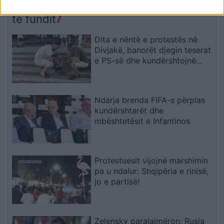
avancimin e ndikimit serb
pjesëtare të UÇK-së
të fundit
Dita e nëntë e protestës në
Divjakë, banorët djegin teserat
e PS-së dhe kundërshtojnë
bashkimin me Lushnjën
Ndarja brenda FIFA-s përplas
kundërshtarët dhe
mbështetësit e Infantinos
Protestuesit vijojnë marshimin
pa u ndalur: Shqipëria e rinisë,
jo e partisë!
Zelensky paralajmëron: Rusia