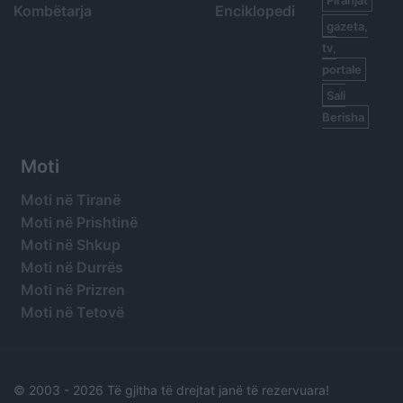
Piranjat
Kombëtarja
Enciklopedi
gazeta,
tv,
portale
Sali
Berisha
Moti
Moti në Tiranë
Moti në Prishtinë
Moti në Shkup
Moti në Durrës
Moti në Prizren
Moti në Tetovë
© 2003 -
2026 Të gjitha të drejtat janë të rezervuara!