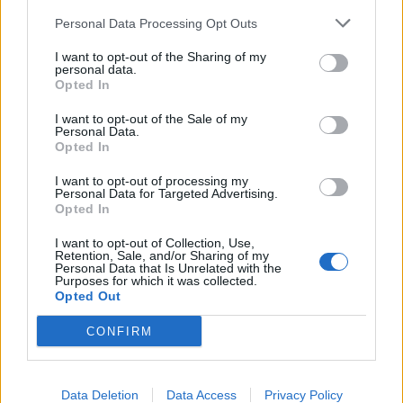
Personal Data Processing Opt Outs
I want to opt-out of the Sharing of my
personal data.
Opted In
I want to opt-out of the Sale of my
Personal Data.
Pjesëtari i MUP-it serb
Incidenti me vezë ndaj
Opted In
ndalohet në Jarinjë, MPB-
Albin Kurtit raportohet
I want to opt-out of processing my
ja ia heq shtetësinë e
nga mediat
Personal Data for Targeted Advertising.
Kosovës
ndërkombëtare
Opted In
I want to opt-out of Collection, Use,
Retention, Sale, and/or Sharing of my
Personal Data that Is Unrelated with the
Purposes for which it was collected.
Opted Out
CONFIRM
Luçiq shpallet “non grata”
Fatos Geci dënon
në Kosovë, Kuçi
veprimin e Time Kadrijajt:
paralajmëron për
Turp, sidomos për një ish-
Data Deletion
Data Access
Privacy Policy