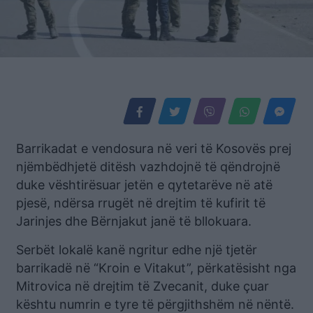
Barrikadat e vendosura në veri të Kosovës prej
njëmbëdhjetë ditësh vazhdojnë të qëndrojnë
duke vështirësuar jetën e qytetarëve në atë
pjesë, ndërsa rrugët në drejtim të kufirit të
Jarinjes dhe Bërnjakut janë të bllokuara.
Serbët lokalë kanë ngritur edhe një tjetër
barrikadë në “Kroin e Vitakut”, përkatësisht nga
Mitrovica në drejtim të Zvecanit, duke çuar
kështu numrin e tyre të përgjithshëm në nëntë.