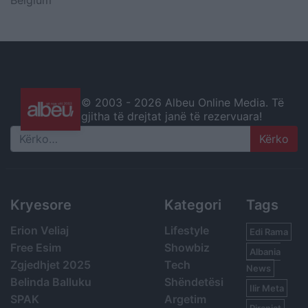
Belgium
© 2003 -
2026 Albeu Online Media. Të
gjitha të drejtat janë të rezervuara!
Search
Kryesore
Kategori
Tags
Erion Veliaj
Lifestyle
Edi Rama
Free Esim
Showbiz
Albania
Zgjedhjet 2025
Tech
News
Belinda Balluku
Shëndetësi
Ilir Meta
SPAK
Argetim