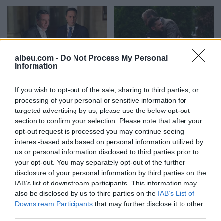
albeu.com -
Do Not Process My Personal
Information
Sinani: LDK-ja nuk
Imeri pas takimit
bashkëqeveris me Kurtin
Zelensky–Vuçiq:
If you wish to opt-out of the sale, sharing to third parties, or
pa një marrëveshje të
Presidenti ukrainas iu
processing of your personal or sensitive information for
plotë
afrua “hijes së Putinit” në
targeted advertising by us, please use the below opt-out
Ballkan
section to confirm your selection. Please note that after your
opt-out request is processed you may continue seeing
interest-based ads based on personal information utilized by
us or personal information disclosed to third parties prior to
your opt-out. You may separately opt-out of the further
disclosure of your personal information by third parties on the
IAB’s list of downstream participants. This information may
Bushati: Zelenskyy duhej
Gjendja në pikat kufitare,
also be disclosed by us to third parties on the
IAB’s List of
të shfaqte më shumë
deri në një orë pritje për
Downstream Participants
that may further disclose it to other
mirënjohje ndaj Kosovës
hyrje në Kosovë
third parties.
për përkrahjen e Ukrainës