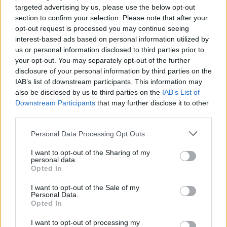
pranë gazsjellësit
Detit të Zi pas shtimit të
targeted advertising by us, please use the below opt-out
strategjik
sulmeve në rajon
section to confirm your selection. Please note that after your
opt-out request is processed you may continue seeing
interest-based ads based on personal information utilized by
us or personal information disclosed to third parties prior to
your opt-out. You may separately opt-out of the further
disclosure of your personal information by third parties on the
IAB’s list of downstream participants. This information may
also be disclosed by us to third parties on the
IAB’s List of
Senati amerikan
Vdekjet e personave të
Downstream Participants
that may further disclose it to other
konfirmon me shumicë të
lidhur me Jeffrey Epstein
third parties.
ngushtë Todd Blanche si
që ushqyen teoritë
Personal Data Processing Opt Outs
Prokuror i Përgjithshëm i
konspirative
SHBA-së
I want to opt-out of the Sharing of my
personal data.
Opted In
I want to opt-out of the Sale of my
Personal Data.
Opted In
Përplasja Madrid-Romë
Shpërthen Etna,
I want to opt-out of processing my