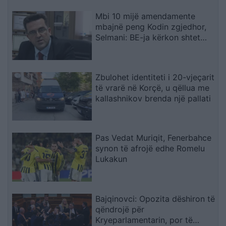
Mbi 10 mijë amendamente
mbajnë peng Kodin zgjedhor,
Selmani: BE-ja kërkon shtet
ligjor funksional
Zbulohet identiteti i 20-vjeçarit
të vrarë në Korçë, u qëllua me
kallashnikov brenda një pallati
Pas Vedat Muriqit, Fenerbahce
synon të afrojë edhe Romelu
Lukakun
Bajqinovci: Opozita dëshiron të
qëndrojë për
Kryeparlamentarin, por të