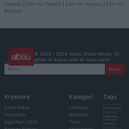
Sweden
|
Esim for Finland
|
Esim for Norway
|
Esim for
Belgium
© 2003 -
2026 Albeu Online Media. Të
gjitha të drejtat janë të rezervuara!
Search
Kryesore
Kategori
Tags
Erion Veliaj
Lifestyle
Edi Rama
Free Esim
Showbiz
Albania
Zgjedhjet 2025
Tech
News
Belinda Balluku
Shëndetësi