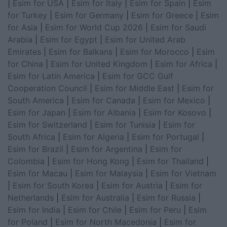
|
Esim for USA
|
Esim for Italy
|
Esim for Spain
|
Esim
for Turkey
|
Esim for Germany
|
Esim for Greece
|
Esim
for Asia
|
Esim for World Cup 2026
|
Esim for Saudi
Arabia
|
Esim for Egypt
|
Esim for United Arab
Emirates
|
Esim for Balkans
|
Esim for Morocco
|
Esim
for China
|
Esim for United Kingdom
|
Esim for Africa
|
Esim for Latin America
|
Esim for GCC Gulf
Cooperation Council
|
Esim for Middle East
|
Esim for
South America
|
Esim for Canada
|
Esim for Mexico
|
Esim for Japan
|
Esim for Albania
|
Esim for Kosovo
|
Esim for Switzerland
|
Esim for Tunisia
|
Esim for
South Africa
|
Esim for Algeria
|
Esim for Portugal
|
Esim for Brazil
|
Esim for Argentina
|
Esim for
Colombia
|
Esim for Hong Kong
|
Esim for Thailand
|
Esim for Macau
|
Esim for Malaysia
|
Esim for Vietnam
|
Esim for South Korea
|
Esim for Austria
|
Esim for
Netherlands
|
Esim for Australia
|
Esim for Russia
|
Esim for India
|
Esim for Chile
|
Esim for Peru
|
Esim
for Poland
|
Esim for North Macedonia
|
Esim for