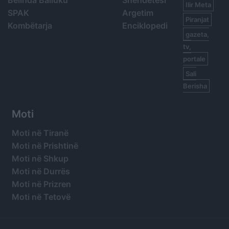
Ilir Meta
SPAK
Argetim
Piranjat
Kombëtarja
Enciklopedi
gazeta,
tv,
portale
Sali
Berisha
Moti
Moti në Tiranë
Moti në Prishtinë
Moti në Shkup
Moti në Durrës
Moti në Prizren
Moti në Tetovë