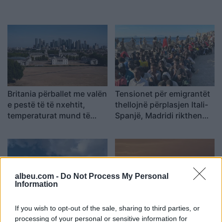
Britania përballet me valën
Tensionet për emigrantët
e pestë të të nxehtit,
thellojnë përplasjen Itali-
temperaturat mund të
Spanjë, Madridi rikthen
shkojnë në 36°C
kontrollet në kufi
albeu.com -
Do Not Process My Personal
Information
Shpërthen një dron i
Turqia vendos kufizime
If you wish to opt-out of the sale, sharing to third parties, or
paidentifikuar në Bullgari
për anijet tregtare drejt
processing of your personal or sensitive information for