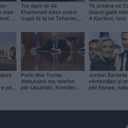
sin
Tre djem të Ali
Të shtëna në C
e mes
Khameneit luten pranë
Island gjatë mb
imit të
trupit të tij në Teheran,
4 Korrikut, tetë
Persik
në ceremoni mungon
lënduar, mes ty
Mojtaba
fëmijë
pjesë
Putin dhe Trump
Jordan Bardella
diskutojnë me telefon
vëmendjen si p
re për
për Ukrainën, Kremlini
për Elysee, ndë
a në
flet për rrugë
Marine Le Pen 
uçiçin
diplomatike, reagon edhe
jashtë garës
Zelensky