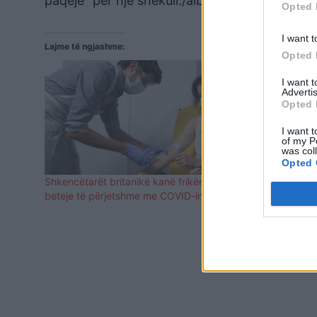
paqeje” për një shekull./albeu.com
Opted 
I want t
Lajme të ngjashme:
Opted 
I want 
Advertis
Opted 
I want t
of my P
was col
Opted 
Shkencëtarët britanikë kanë frikën e një
Shqipëria, e
beteje të përjetshme me COVID-in
larta për az
Bashkuar