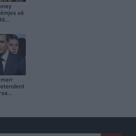
oney
rëmjes së
 të
re katër
 merr
retendent
rsa
mbetet