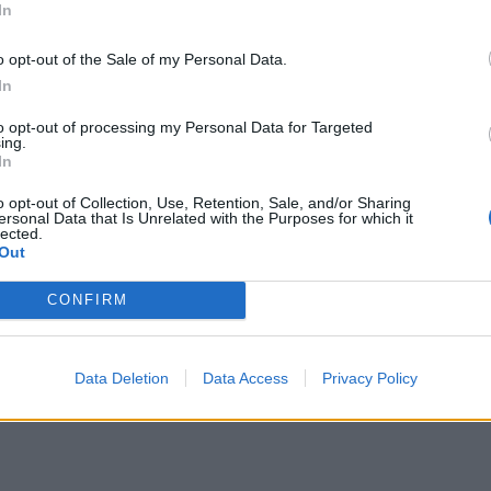
In
o opt-out of the Sale of my Personal Data.
In
to opt-out of processing my Personal Data for Targeted
ing.
In
o opt-out of Collection, Use, Retention, Sale, and/or Sharing
ersonal Data that Is Unrelated with the Purposes for which it
lected.
Out
 para në botë për kërkesat e
RAPORTI/ Britanisë i duhen 1 milio
CONFIRM
il në BE dhe Mbretërinë e
emigrantë në vit për të plotësuar 
punës
Data Deletion
Data Access
Privacy Policy