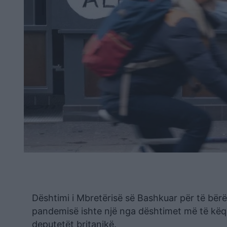
Dështimi i Mbretërisë së Bashkuar për të bërë
pandemisë ishte një nga dështimet më të këqij
deputetët britanikë.