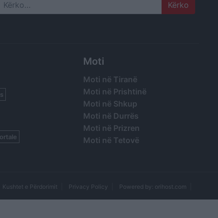
Search
Moti
Moti në Tiranë
Moti në Prishtinë
s
Moti në Shkup
Moti në Durrës
Moti në Prizren
ortale
Moti në Tetovë
Kushtet e Përdorimit
Privacy Policy
Powered by: orihost.com