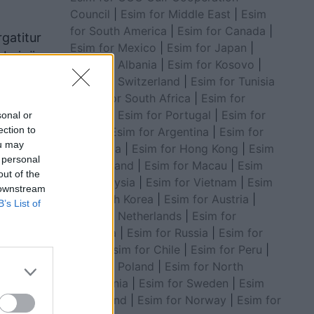
Council
|
Esim for Middle East
|
Esim
for South America
|
Esim for Canada
|
rgatitur
Esim for Mexico
|
Esim for Japan
|
rmbajnë
Esim for Albania
|
Esim for Kosovo
|
Esim for Switzerland
|
Esim for Tunisia
|
Esim for South Africa
|
Esim for
Algeria
|
Esim for Portugal
|
Esim for
sonal or
ection to
Brazil
|
Esim for Argentina
|
Esim for
ou may
Colombia
|
Esim for Hong Kong
|
Esim
 personal
for Thailand
|
Esim for Macau
|
Esim
out of the
for Malaysia
|
Esim for Vietnam
|
Esim
 downstream
for South Korea
|
Esim for Austria
|
B’s List of
Esim for Netherlands
|
Esim for
Australia
|
Esim for Russia
|
Esim for
India
|
Esim for Chile
|
Esim for Peru
|
Esim for Poland
|
Esim for North
arrë më
Macedonia
|
Esim for Sweden
|
Esim
ohë
for Finland
|
Esim for Norway
|
Esim for