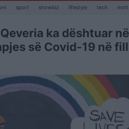
oni
sport
showbiz
lifestyle
tech
moti
 Qeveria ka dështuar n
pjes së Covid-19 në fil