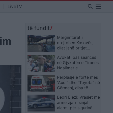
search
LiveTV
ë
të fundit
lim
Mërgimtarët i
drejtohen Kosovës,
cilat janë pritjet
aktuale në pikat
Avokati pas seancës
kufitare?
në Gjykatën e Tiranës:
Ndalimet e
protestuesve të 2
Përplasje e fortë mes
korrikut ishin të
“Audi” dhe “Toyota” në
kundërligjshme, për
Gërmenj, disa të
dy u kërkua burg
plagosur në aksin
Bedri Elezi: Vrasjet me
Divjakë-Tre Urat
armë zjarri sinjal
alarmi për sigurinë
dhe besimin në