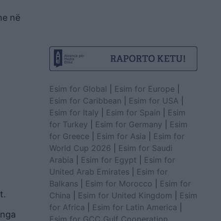
he në
Esim for Global
|
Esim for Europe
|
Esim for Caribbean
|
Esim for USA
|
Esim for Italy
|
Esim for Spain
|
Esim
for Turkey
|
Esim for Germany
|
Esim
for Greece
|
Esim for Asia
|
Esim for
World Cup 2026
|
Esim for Saudi
Arabia
|
Esim for Egypt
|
Esim for
United Arab Emirates
|
Esim for
Balkans
|
Esim for Morocco
|
Esim for
t.
China
|
Esim for United Kingdom
|
Esim
for Africa
|
Esim for Latin America
|
 nga
Esim for GCC Gulf Cooperation