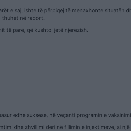
rët e saj, ishte të përpiqej të menaxhonte situatën d
, thuhet në raport.
t të parë, që kushtoi jetë njerëzish.
 pasur edhe suksese, në veçanti programin e vaksinimi
imi dhe zhvillimi deri në fillimin e injektimeve, si një