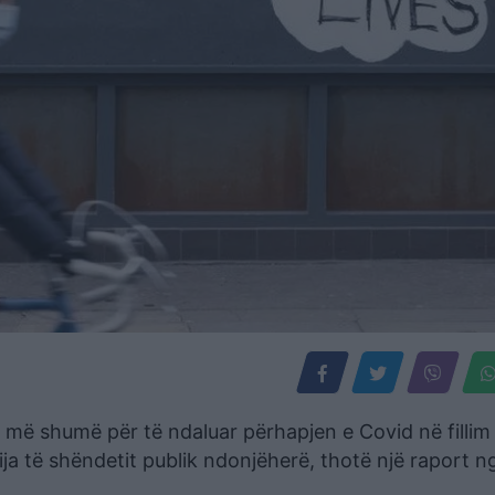
 më shumë për të ndaluar përhapjen e Covid në fillim
a të shëndetit publik ndonjëherë, thotë një raport n