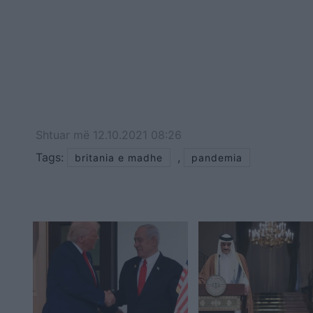
Shtuar
më
12.10.2021 08:26
Tags:
,
britania e madhe
pandemia