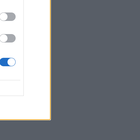
Belgium
n
vendet e