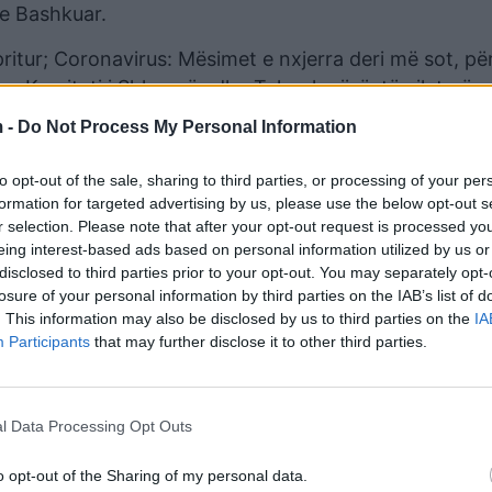
 e Bashkuar.
ritur; Coronavirus: Mësimet e nxjerra deri më sot, pë
dhe Komiteti i Shkencës dhe Teknologjisë, të cilat pë
 -
Do Not Process My Personal Information
to opt-out of the sale, sharing to third parties, or processing of your per
formation for targeted advertising by us, please use the below opt-out s
r selection. Please note that after your opt-out request is processed y
eing interest-based ads based on personal information utilized by us or
disclosed to third parties prior to your opt-out. You may separately opt-
losure of your personal information by third parties on the IAB’s list of
. This information may also be disclosed by us to third parties on the
IA
Participants
that may further disclose it to other third parties.
l Data Processing Opt Outs
ksesesh dhe dështimesh gjatë pandemisë, e cila ka m
 përshkruar nga deputetët si “sfida më e madhe në k
o opt-out of the Sharing of my personal data.