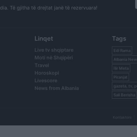
a. Të gjitha të drejtat janë të rezervuara!
Linqet
Tags
Live tv shqiptare
Edi Rama
Moti në Shqipëri
Albania New
Travel
Ilir Meta
Horoskopi
Piranjat
Livescore
gazeta, tv, p
News from Albania
Sali Berisha
Kontaktoni