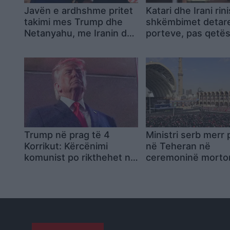
Javën e ardhshme pritet
Katari dhe Irani rini
takimi mes Trump dhe
shkëmbimet detar
Netanyahu, me Iranin dhe
porteve, pas qetës
Arabinë Saudite në krye
situatës në Gjirin 
të diskutimeve
Trump në prag të 4
Ministri serb merr 
Korrikut: Kërcënimi
në Teheran në
komunist po rikthehet në
ceremoninë morto
vendin tonë
Khamenein, opozit
Beograd kritikon V