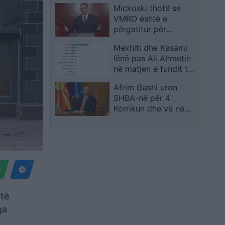
Mickoski thotë se
drejtësi në Kosovë
VMRO është e
përgatitur për
zgjedhje në çdo
Mexhiti dhe Kasami
moment
lënë pas Ali Ahmetin
në matjen e fundit të
besueshmërisë
Afrim Gashi uron
SHBA-në për 4
Korrikun dhe vë në
pah partneritetin
strategjik me
Maqedoninë e Veriut
 të
ga