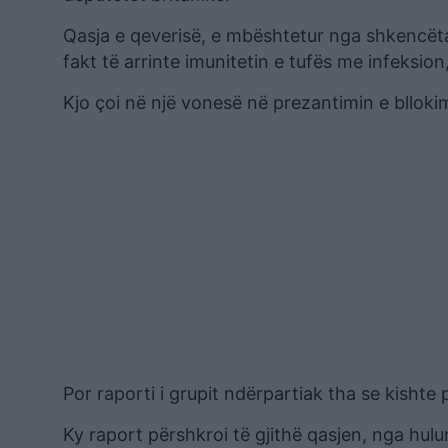
Qasja e qeverisë, e mbështetur nga shkencëta
fakt të arrinte imunitetin e tufës me infeksion
Kjo çoi në një vonesë në prezantimin e bllokimi
Por raporti i grupit ndërpartiak tha se kishte
Ky raport përshkroi të gjithë qasjen, nga hulumt