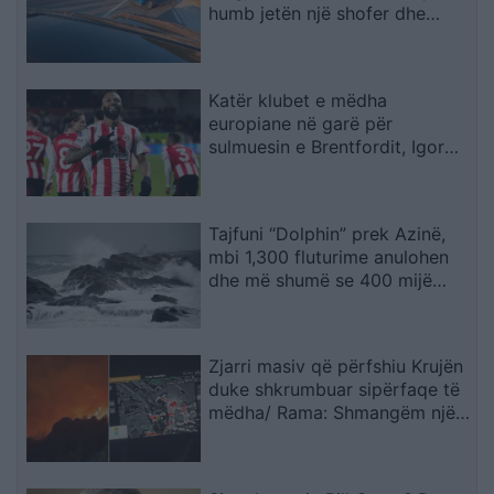
humb jetën një shofer dhe
plagoset rëndë një tjetër
Katër klubet e mëdha
europiane në garë për
sulmuesin e Brentfordit, Igor
Thiago
Tajfuni “Dolphin” prek Azinë,
mbi 1,300 fluturime anulohen
dhe më shumë se 400 mijë
banorë evakuohen
Zjarri masiv që përfshiu Krujën
duke shkrumbuar sipërfaqe të
mëdha/ Rama: Shmangëm një
bilanc tragjik