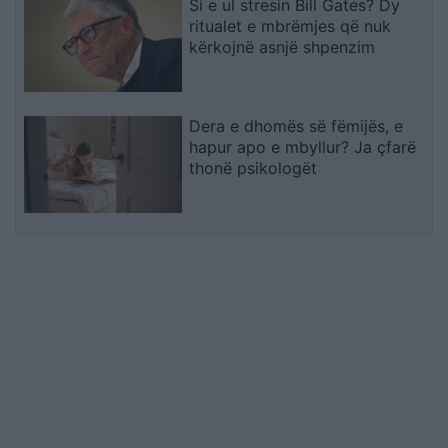
Si e ul stresin Bill Gates? Dy
ritualet e mbrëmjes që nuk
kërkojnë asnjë shpenzim
Dera e dhomës së fëmijës, e
hapur apo e mbyllur? Ja çfarë
thonë psikologët