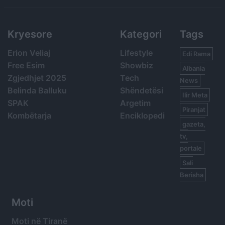
Kryesore
Kategori
Tags
Erion Veliaj
Lifestyle
Edi Rama
Free Esim
Showbiz
Albania
Zgjedhjet 2025
Tech
News
Belinda Balluku
Shëndetësi
Ilir Meta
SPAK
Argetim
Piranjat
Kombëtarja
Enciklopedi
gazeta,
tv,
portale
Sali
Berisha
Moti
Moti në Tiranë