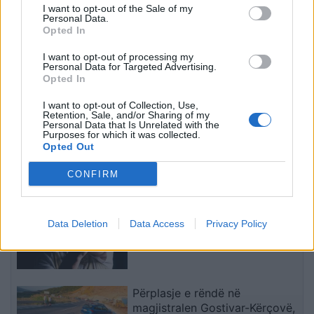
I want to opt-out of the Sale of my
dhe kamionit
së Dytë Botërore
Personal Data.
Opted In
I want to opt-out of processing my
Personal Data for Targeted Advertising.
Opted In
I want to opt-out of Collection, Use,
Zjarr masiv mes Andon
Sot dita e 71 e revoltës/
Retention, Sale, and/or Sharing of my
Personal Data that Is Unrelated with the
Poçit dhe Hundëkuqit,
Qytetaret nuk heqin dorë,
Purposes for which it was collected.
flakët kërcënojnë zonat e
kërkojnë ndryshim të
Opted Out
banuara
klasës politike: Rama jep
dorëheqjen
CONFIRM
të fundit
Kayserispor bashkon në sulm
ish-dyshen e Tiranës, Florent
Data Deletion
Data Access
Privacy Policy
Hasani firmos në Turqi
Përplasje e rëndë në
magjistralen Gostivar-Kërçovë,