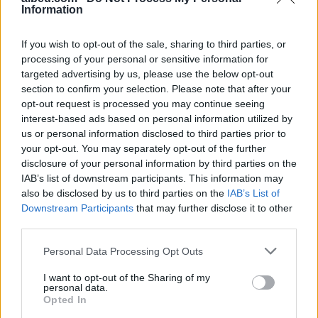
evakuohen
Information
If you wish to opt-out of the sale, sharing to third parties, or
processing of your personal or sensitive information for
targeted advertising by us, please use the below opt-out
section to confirm your selection. Please note that after your
opt-out request is processed you may continue seeing
Zjarri masiv që përfshiu
Turqia vendos kufizime
interest-based ads based on personal information utilized by
Krujën duke shkrumbuar
për disa anije drejt Detit të
us or personal information disclosed to third parties prior to
sipërfaqe të mëdha/
Zi, shtohen paqartësitë
your opt-out. You may separately opt-out of the further
Rama: Shmangëm një
për tregtinë detare
disclosure of your personal information by third parties on the
bilanc tragjik
IAB’s list of downstream participants. This information may
also be disclosed by us to third parties on the
IAB’s List of
Downstream Participants
that may further disclose it to other
third parties.
Personal Data Processing Opt Outs
Aksident në Peru/
Rënia historike e Danubit
I want to opt-out of the Sharing of my
Trembëdhjetë të vdekur
nxjerr nga uji anije naziste
personal data.
dhe katër të plagosur në
dhe municione të
Opted In
përplasjen midis furgonit
pashpërthyera të Luftës