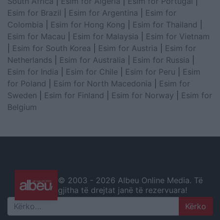
South Africa
|
Esim for Algeria
|
Esim for Portugal
|
Esim for Brazil
|
Esim for Argentina
|
Esim for
Colombia
|
Esim for Hong Kong
|
Esim for Thailand
|
Esim for Macau
|
Esim for Malaysia
|
Esim for Vietnam
|
Esim for South Korea
|
Esim for Austria
|
Esim for
Netherlands
|
Esim for Australia
|
Esim for Russia
|
Esim for India
|
Esim for Chile
|
Esim for Peru
|
Esim
for Poland
|
Esim for North Macedonia
|
Esim for
Sweden
|
Esim for Finland
|
Esim for Norway
|
Esim for
Belgium
© 2003 -
2026 Albeu Online Media. Të
gjitha të drejtat janë të rezervuara!
Search