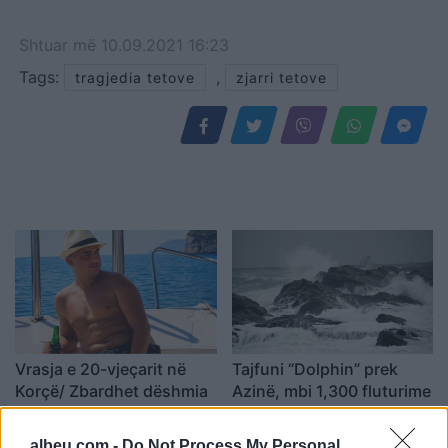
Shtuar
më
10.09.2021 16:23
Tags:
,
tragjedia tetove
zjarri tetove
Vrasja e 20-vjeçarit në
Tajfuni “Dolphin” prek
Korçë/ Zbardhet dëshmia
Azinë, mbi 1,300 fluturime
e autorit, shkak ngacmimi
anulohen dhe më shumë
i të dashurës nga viktima
se 400 mijë banorë
albeu.com -
Do Not Process My Personal