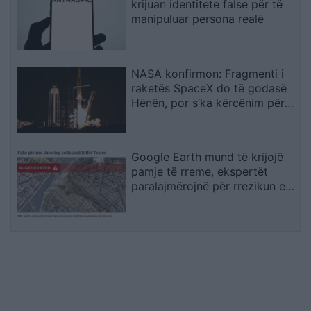
krijuan identitete false për të
manipuluar persona realë
NASA konfirmon: Fragmenti i
raketës SpaceX do të godasë
Hënën, por s’ka kërcënim për
Tokën
Google Earth mund të krijojë
pamje të rreme, ekspertët
paralajmërojnë për rrezikun e
dezinformimit