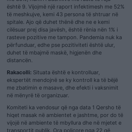
është 9. Vijojmë një raport infektimesh me 52%
të meshkujve, kemi 43 persona të shtruar në
spitale. Ajo që duhet thënë dhe ne e kemi
cilësuar prej disa javësh, është rënia nën 1% i
rasteve pozitive me tampon. Pandemia nuk ka
përfunduar, edhe pse pozitiviteti është ulur,
duhet të mbajmë maskë, higjenën dhe
distancën.
Rakacolli:
Situata është e kontrolluar,
ekspertët mendojnë se ky kontroll ka të bëjë
me zbatimin e masave, dhe efekti i vaksnimit
në mënyrë të organizuar.
Komiteti ka vendosur që nga data 1 Qersho të
hiqet masak në ambientet e jashtme, por do të
vijojë në ambiente të mbyllura dhe në mjetet e
transportit publik. Ora policore nga 22 që