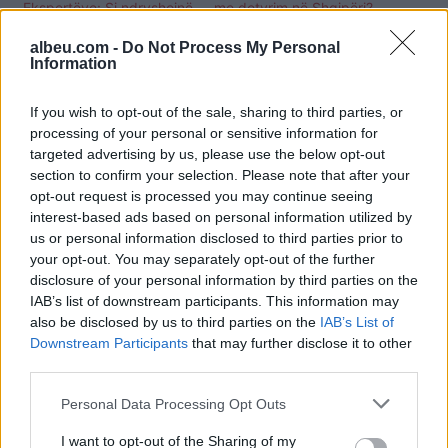
Ekspertëve: Si ndryshojnë
me detyrim në Shqipëri?
masat nga 1 qershori
Përgjigjet Komiteti Teknik
i Ekspertëve
albeu.com -
Do Not Process My Personal
Information
If you wish to opt-out of the sale, sharing to third parties, or
processing of your personal or sensitive information for
targeted advertising by us, please use the below opt-out
section to confirm your selection. Please note that after your
Nis mbledhja e Komitetit
opt-out request is processed you may continue seeing
Teknik të Ekpërtëve,
interest-based ads based on personal information utilized by
ndryshon ora policore
us or personal information disclosed to third parties prior to
your opt-out. You may separately opt-out of the further
disclosure of your personal information by third parties on the
IAB’s list of downstream participants. This information may
also be disclosed by us to third parties on the
IAB’s List of
Downstream Participants
that may further disclose it to other
third parties.
Personal Data Processing Opt Outs
I want to opt-out of the Sharing of my