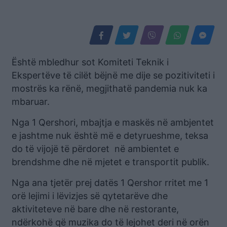
Është mbledhur sot Komiteti Teknik i
Ekspertëve të cilët bëjnë me dije se pozitiviteti i
mostrës ka rënë, megjithatë pandemia nuk ka
mbaruar.
Nga 1 Qershori, mbajtja e maskës në ambjentet
e jashtme nuk është më e detyrueshme, teksa
do të vijojë të përdoret në ambientet e
brendshme dhe në mjetet e transportit publik.
Nga ana tjetër prej datës 1 Qershor rritet me 1
orë lejimi i lëvizjes së qytetarëve dhe
aktiviteteve në bare dhe në restorante,
ndërkohë që muzika do të lejohet deri në orën