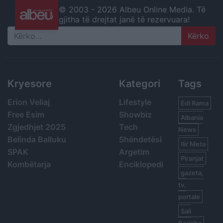
© 2003 -
2026 Albeu Online Media. Të
gjitha të drejtat janë të rezervuara!
Search
Kryesore
Kategori
Tags
Erion Veliaj
Lifestyle
Edi Rama
Free Esim
Showbiz
Albania
Zgjedhjet 2025
Tech
News
Belinda Balluku
Shëndetësi
Ilir Meta
SPAK
Argetim
Piranjat
Kombëtarja
Enciklopedi
gazeta,
tv,
portale
Sali