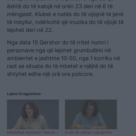
është do të kalojë në orën 23 deri në 6 të
mëngjesit. Klubet e natës do të vijojnë të jenë
të mbyllur, ndërkohë që muzika do të vijojë të
lejohet deri në 22.
Nga data 15 Qershor do të rritet numri i
personave nga që lejohet grumbullimi në
ambientet e jashtme 10-50, nga 1 korriku në
rast se situata do të mbetet e njëjtë do të
shtyhet edhe një orë ora policore.
Lajme të ngjashme:
Mblidhet Komiteti Teknik i
A do të bëhet vaksinimi