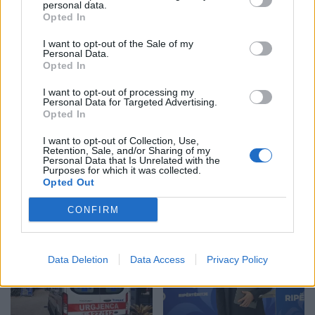
personal data.
Opted In
I want to opt-out of the Sale of my
Personal Data.
Opted In
Shtuar
më
27.05.2021 10:49
I want to opt-out of processing my
Personal Data for Targeted Advertising.
Tags:
,
,
covid-19
Komiteti i Eksperteve
Opted In
lehtesim masash
I want to opt-out of Collection, Use,
Retention, Sale, and/or Sharing of my
Personal Data that Is Unrelated with the
Purposes for which it was collected.
Opted Out
CONFIRM
Data Deletion
Data Access
Privacy Policy