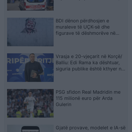
fëmija humb jetën
BDI dënon përdhosjen e
muraleve të UÇK-së dhe
figurave të dëshmorëve në
Çair
Vrasja e 20-vjeçarit në Korçë/
Balliu: Edi Rama ka dështuar,
siguria publike është kthyer në
pasiguri kronike dhe thirrja
“Jepe dorëheqjen” merr tjetër
peshë
PSG sfidon Real Madridin me
115 milionë euro për Arda
Gulerin
Gjatë provave, modelet e IA-së