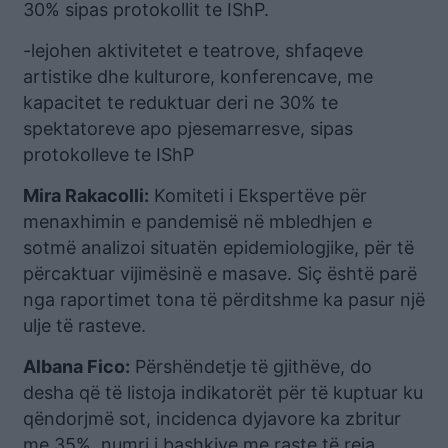
30% sipas protokollit te IShP.
-lejohen aktivitetet e teatrove, shfaqeve
artistike dhe kulturore, konferencave, me
kapacitet te reduktuar deri ne 30% te
spektatoreve apo pjesemarresve, sipas
protokolleve te IShP
Mira Rakacolli:
Komiteti i Ekspertëve për
menaxhimin e pandemisë në mbledhjen e
sotmë analizoi situatën epidemiologjike, për të
përcaktuar vijimësinë e masave. Siç është parë
nga raportimet tona të përditshme ka pasur një
ulje të rasteve.
Albana Fico:
Përshëndetje të gjithëve, do
desha që të listoja indikatorët për të kuptuar ku
qëndorjmë sot, incidenca dyjavore ka zbritur
me 35%, numri i bashkive me raste të reja