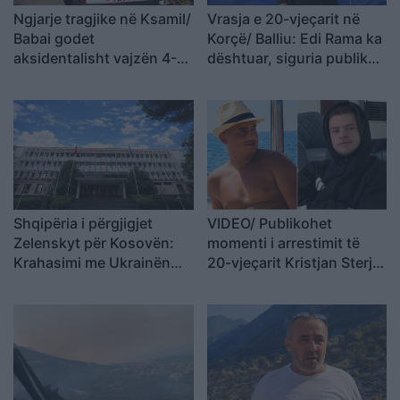
Ngjarje tragjike në Ksamil/
Vrasja e 20-vjeçarit në
Babai godet
Korçë/ Balliu: Edi Rama ka
aksidentalisht vajzën 4-
dështuar, siguria publike
vjeçare me makinë, fëmija
është kthyer në pasiguri
humb jetën
kronike dhe thirrja “Jepe
dorëheqjen” merr tjetër
peshë
Shqipëria i përgjigjet
VIDEO/ Publikohet
Zelenskyt për Kosovën:
momenti i arrestimit të
Krahasimi me Ukrainën
20-vjeçarit Kristjan Sterjo,
është i gabuar
akuzohet për vrasjen e
Joan Zukos