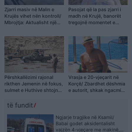
Zjarri masiv në Malin e
Pasojat që la pas zjarri i
Krujës vihet nën kontroll/
madh në Krujë, banorët
Mbrojtja: Aktualisht një
tregojnë momentet e
vatër aktive
tmerrit: Flakët i kemi
mbajtur vetë nën kontroll,
zjarrfikësja fiku vetëm
vatrat e vogla (VIDEO)
Përshkallëzimi rajonal
Vrasja e 20-vjeçarit në
rikthen Jemenin në fokus,
Korçë/ Zbardhet dëshmia
sulmet e Huthive shtojnë
e autorit, shkak ngacmimi
rrezikun e zgjerimit të
i të dashurës nga viktima
luftës
të fundit
Ngjarje tragjike në Ksamil/
Babai godet aksidentalisht
vajzën 4-vjeçare me makinë,