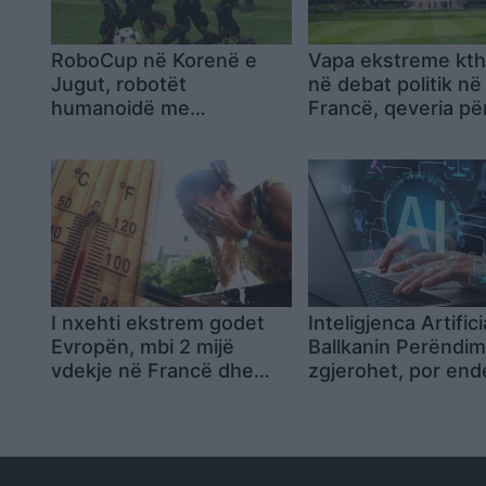
RoboCup në Korenë e
Vapa ekstreme kt
Jugut, robotët
në debat politik në
humanoidë me
Francë, qeveria për
inteligjencë artificiale
me mocion mosbes
hyjnë në lojë me synimin
për të sfiduar kampionët
e FIFA-s
I nxehti ekstrem godet
Inteligjenca Artific
Evropën, mbi 2 mijë
Ballkanin Perëndim
vdekje në Francë dhe
zgjerohet, por end
paralajmërime për
bazë të plotë ligjor
temperatura rekord