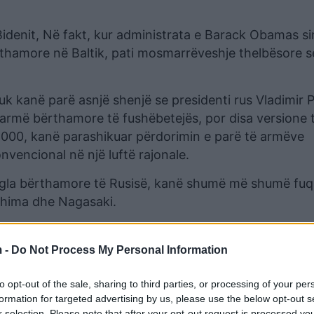
Bidenit, Në fakt, kur administrata e Barack Obamas si
ërthamore në Baltik, pati mosmarrëveshje thelbësore s
uk kanë parë asnjë shenjë se presidenti rus Vladimir P
 armë bërthamore të fushëbetejës, por disa versione 
 2000, kanë parashikuar përdorimin e parë të armëve
nvencional në një luftë rajonale.
ogla bërthamore të Rusisë, kanë shumë më shumë fuq
shima dhe Nagasaki.
 -
Do Not Process My Personal Information
to opt-out of the sale, sharing to third parties, or processing of your per
formation for targeted advertising by us, please use the below opt-out s
r selection. Please note that after your opt-out request is processed y