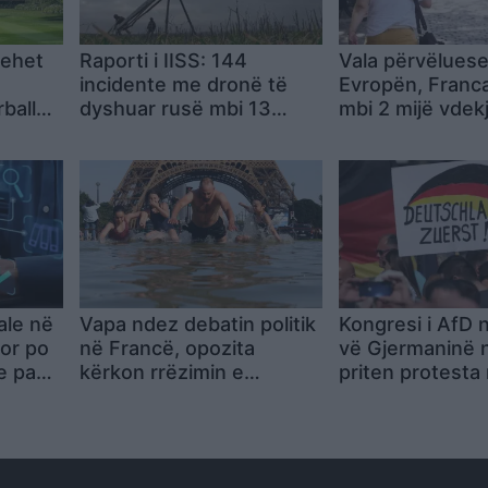
hehet
Raporti i IISS: 144
Vala përvëluese
incidente me dronë të
Evropën, Franc
ballet
dyshuar rusë mbi 13
mbi 2 mijë vdek
imi
vende të Europës, alarm
priten tempera
për spiunazh ajror ndaj
më ekstreme
objektivave ushtarake
dhe civile
iale në
Vapa ndez debatin politik
Kongresi i AfD 
or po
në Francë, opozita
vë Gjermaninë n
e pa
kërkon rrëzimin e
priten protesta
e
qeverisë me mocion
kundër partisë 
mosbesimi
ekstremit të dj