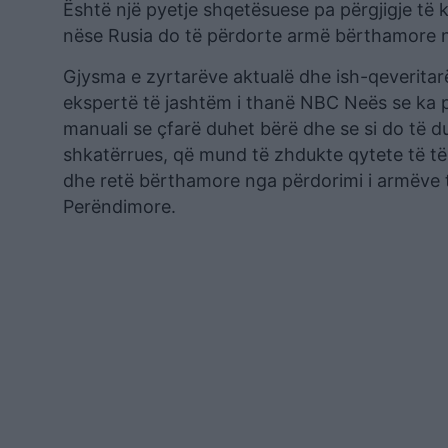
Është një pyetje shqetësuese pa përgjigje të
nëse Rusia do të përdorte armë bërthamore n
Gjysma e zyrtarëve aktualë dhe ish-qeveritar
ekspertë të jashtëm i thanë NBC Neës se ka 
manuali se çfarë duhet bërë dhe se si do të d
shkatërrues, që mund të zhdukte qytete të tëra
dhe retë bërthamore nga përdorimi i armëve 
Perëndimore.