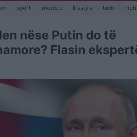
oni
sport
showbiz
lifestyle
tech
moti
den nëse Putin do të
hamore? Flasin ekspert