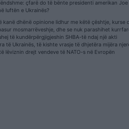
 këndshme: çfarë do të bënte presidenti amerikan Joe
ë luftën e Ukrainës?
ë kanë dhënë opinione lidhur me këtë çështje, kurse 
pasur mosmarrëveshje, dhe se nuk parashihet kurrfar
uhej të kundërpërgjigjeshin SHBA-të ndaj një akti
 të Ukrainës, të kishte vrasje të dhjetëra mijëra nje
të lëviznin drejt vendeve të NATO-s në Evropën