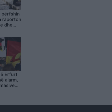
 përfshin
a raporton
je dhe
tura edhe
në Erfurt
ë alarm,
 masive
së
athtë