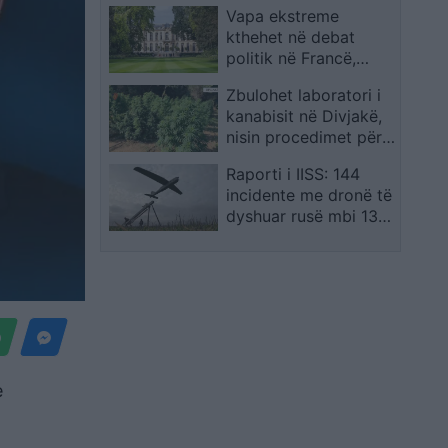
për dorëheqje
Vapa ekstreme
hyjnë në lojë me
kthehet në debat
synimin për të sfiduar
politik në Francë,
kampionët e FIFA-s
qeveria përballet me
Zbulohet laboratori i
mocion mosbesimi
kanabisit në Divjakë,
nisin procedimet për
shpërdorim detyre
Raporti i IISS: 144
ndaj zyrtarëve
incidente me dronë të
dyshuar rusë mbi 13
vende të Europës,
alarm për spiunazh
ajror ndaj objektivave
ushtarake dhe civile
e