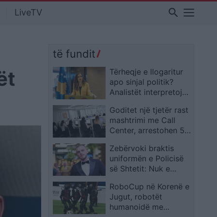
search
LiveTV
të fundit
ët
Tërheqje e llogaritur
apo sinjal politik?
Analistët interpretojnë
deklaratën e Osmanit
Goditet një tjetër rast
dhe mesazhin që ajo
mashtrimi me Call
përcjell
Center, arrestohen 5
persona, nën hetim
Zebërvoki braktis
mbi 15 të tjerë
uniformën e Policisë
së Shtetit: Nuk e
kapërdij dot këtë
RoboCup në Korenë e
fushatë, policia që
Jugut, robotët
nuk duam, të hënën
humanoidë me
unë dorëzoj kërkesën
inteligjencë artificiale