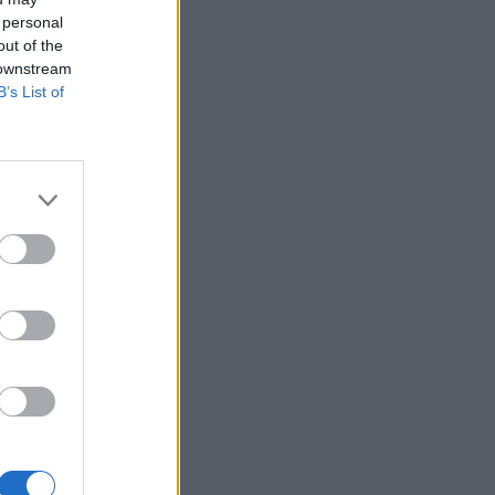
Belgium
 personal
out of the
 downstream
B’s List of
r të
 e
se, nuk
ëtë
endur