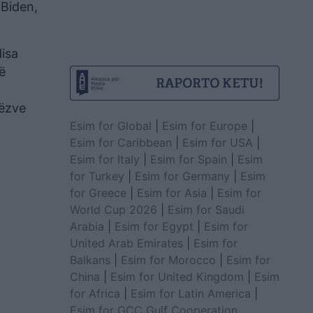
 Biden,
disa
ë
rëzve
Esim for Global
|
Esim for Europe
|
Esim for Caribbean
|
Esim for USA
|
Esim for Italy
|
Esim for Spain
|
Esim
for Turkey
|
Esim for Germany
|
Esim
for Greece
|
Esim for Asia
|
Esim for
World Cup 2026
|
Esim for Saudi
Arabia
|
Esim for Egypt
|
Esim for
United Arab Emirates
|
Esim for
Balkans
|
Esim for Morocco
|
Esim for
China
|
Esim for United Kingdom
|
Esim
for Africa
|
Esim for Latin America
|
Esim for GCC Gulf Cooperation