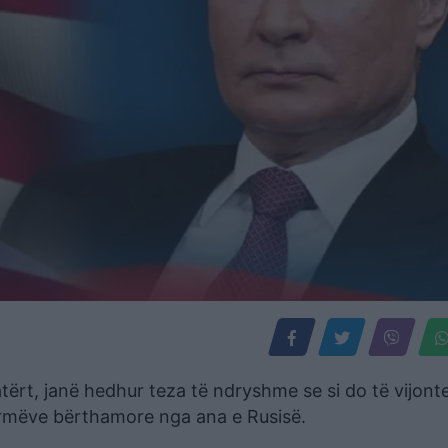
tërt, janë hedhur teza të ndryshme se si do të vijont
 armëve bërthamore nga ana e Rusisë.