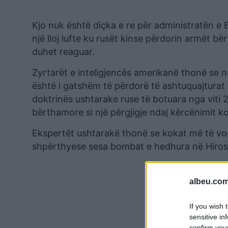
Kjo nuk është diçka e re për administratën e 
një lloj lufte ku rusët kinse përdorin armët b
duhet reaguar.
Zyrtarët e inteligjencës amerikanë thonë se n
është i gatshëm të përdorë të ashtuquajturat
doktrinës ushtarake ruse të botuara nga viti
bërthamore si një përgjigje ndaj kërcënimit ko
Ekspertët ushtarakë thonë se kokat më të v
shpërthyese sesa bombat e hedhura në Hiro
albeu.com
If you wish 
sensitive in
confirm you