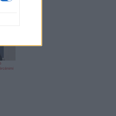
ë
ërcënimi