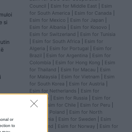
Council
|
Esim for Middle East
|
Esim
for South America
|
Esim for Canada
|
muloi
Esim for Mexico
|
Esim for Japan
|
e si
Esim for Albania
|
Esim for Kosovo
|
Esim for Switzerland
|
Esim for Tunisia
|
Esim for South Africa
|
Esim for
utin
Algeria
|
Esim for Portugal
|
Esim for
të
Brazil
|
Esim for Argentina
|
Esim for
Colombia
|
Esim for Hong Kong
|
Esim
for Thailand
|
Esim for Macau
|
Esim
for Malaysia
|
Esim for Vietnam
|
Esim
i
for South Korea
|
Esim for Austria
|
Esim for Netherlands
|
Esim for
Australia
|
Esim for Russia
|
Esim for
India
|
Esim for Chile
|
Esim for Peru
|
Esim for Poland
|
Esim for North
Macedonia
|
Esim for Sweden
|
Esim
sonal or
for Finland
|
Esim for Norway
|
Esim for
ection to
ou may