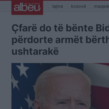
lajme
kosovë
maqed
Çfarë do të bënte Bi
përdorte armët bërt
ushtarakë