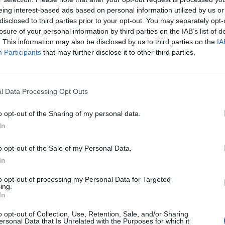
eing interest-based ads based on personal information utilized by us or
disclosed to third parties prior to your opt-out. You may separately opt-
losure of your personal information by third parties on the IAB’s list of
. This information may also be disclosed by us to third parties on the
IA
Participants
that may further disclose it to other third parties.
jnë armë gjithnjë më të sofistikuara të dizajnuara pë
htuese ruse, zyrtarët amerikanë i thanë NBC Neës se
 tërë për atë që Putini mund të bëjë – dhe skenarët e
l Data Processing Opt Outs
ke përdorur një bombë atomike në Ukrainë.
o opt-out of the Sharing of my personal data.
ë planifikimit rus për vendosjen apo edhe përdorimin
In
 kaluar drejtori i CIA-s, William Burns.
o opt-out of the Sale of my Personal Data.
llojin e zhurmës që është dëgjuar nga udhëheqësia ru
In
to opt-out of processing my Personal Data for Targeted
ing.
 aktualë dhe ish-zyrtarë që janë të informuar mbi k
In
ët aktual nuk pranuan të flasin zyrtarisht, duke përm
o opt-out of Collection, Use, Retention, Sale, and/or Sharing
ersonal Data that Is Unrelated with the Purposes for which it