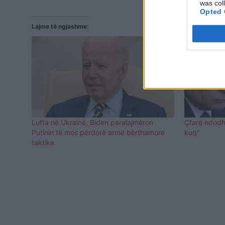
was col
Opted 
Lajme të ngjashme:
Lufta në Ukrainë, Biden paralajmëron
Çfarë ndodh 
Putinin të mos përdorë armë bërthamore
kuq”
taktike