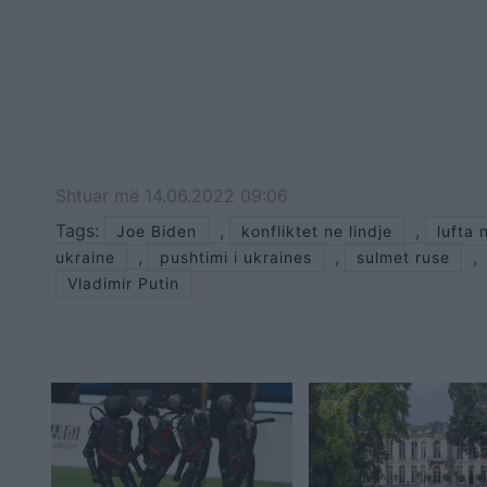
Shtuar
më
14.06.2022 09:06
Tags:
,
,
Joe Biden
konfliktet ne lindje
lufta 
,
,
,
ukraine
pushtimi i ukraines
sulmet ruse
Vladimir Putin