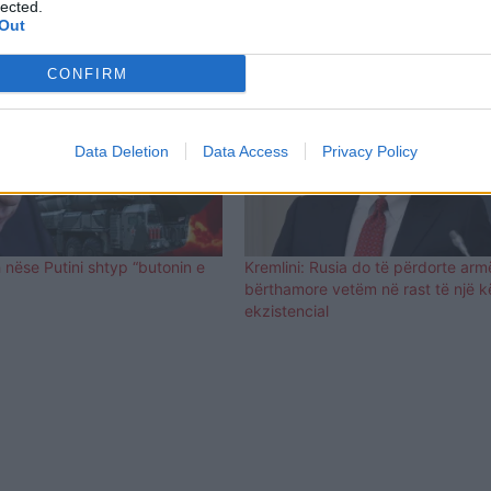
lected.
Out
CONFIRM
Data Deletion
Data Access
Privacy Policy
nëse Putini shtyp “butonin e
Kremlini: Rusia do të përdorte arm
bërthamore vetëm në rast të një k
ekzistencial