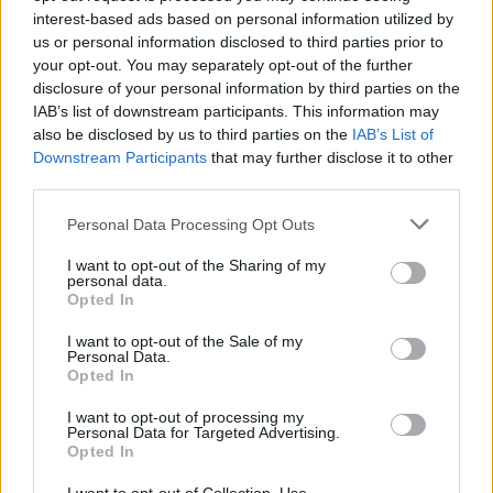
interest-based ads based on personal information utilized by
us or personal information disclosed to third parties prior to
“Ka akoma ndjesi për ish-
Zbulohet arsyeja pse
your opt-out. You may separately opt-out of the further
in”, Bashkimi refuzon
Bruno ja mori penalltinë
disclosure of your personal information by third parties on the
Alvisën pas takimit
Ronaldos (VIDEO)
IAB’s list of downstream participants. This information may
romantik me Brunon
12:18 / 09/10/2021
22:04 / 27/09/2021
schedule
schedule
also be disclosed by us to third parties on the
IAB’s List of
(VIDEO)
Downstream Participants
that may further disclose it to other
third parties.
Personal Data Processing Opt Outs
I want to opt-out of the Sharing of my
personal data.
Opted In
Dalin pamjet: Konkurrenti
I want to opt-out of the Sale of my
i “Përputhen” puth në
Personal Data.
Opted In
buzë Arilena Arën në
ekran (VIDEO)
10:59 / 22/09/2021
schedule
I want to opt-out of processing my
Personal Data for Targeted Advertising.
Opted In
të fundit