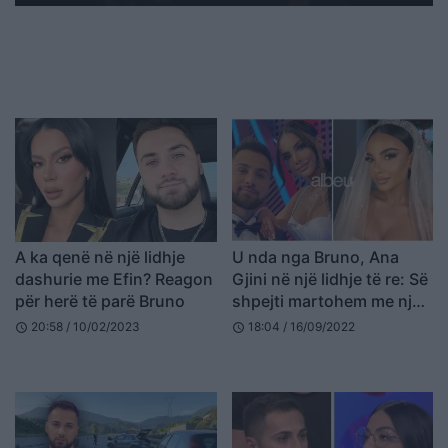
A ka qenë në një lidhje
U nda nga Bruno, Ana
dashurie me Efin? Reagon
Gjini në një lidhje të re: Së
për herë të parë Bruno
shpejti martohem me një
verior
20:58 / 10/02/2023
18:04 / 16/09/2022
schedule
schedule