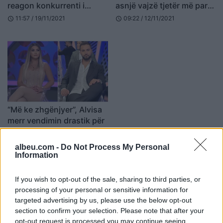
reagon konkurrenti i
asnjë vajzë tjetër më parë
“Përputhen” kur e sheh
(FOTO LAJM)
11:57 / 19/11/2021
09:22 / 12/11/2021
schedule
schedule
(VIDEO)
“Më ke zhgënjyer”, Alvisa
merr vendimin drastik për
Brunon (FOTO LAJM)
09:41 / 03/11/2021
schedule
albeu.com -
Do Not Process My Personal
Information
If you wish to opt-out of the sale, sharing to third parties, or
processing of your personal or sensitive information for
targeted advertising by us, please use the below opt-out
section to confirm your selection. Please note that after your
opt-out request is processed you may continue seeing