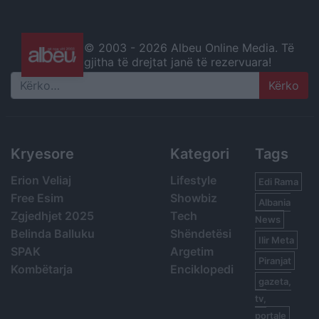
© 2003 -
2026 Albeu Online Media. Të
gjitha të drejtat janë të rezervuara!
Search
Kryesore
Kategori
Tags
Erion Veliaj
Lifestyle
Edi Rama
Free Esim
Showbiz
Albania
Zgjedhjet 2025
Tech
News
Belinda Balluku
Shëndetësi
Ilir Meta
SPAK
Argetim
Piranjat
Kombëtarja
Enciklopedi
gazeta,
tv,
portale