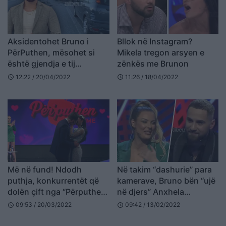
Aksidentohet Bruno i
Bllok në Instagram?
PërPuthen, mësohet si
Mikela tregon arsyen e
është gjendja e tij
zënkës me Brunon
shëndetësore
12:22 / 20/04/2022
11:26 / 18/04/2022
schedule
schedule
Më në fund! Ndodh
Në takim “dashurie” para
puthja, konkurrentët që
kamerave, Bruno bën “ujë
dolën çift nga “Përputhen”
në djers” Anxhela
(VIDEO)
Peristerin (VIDEO)
09:53 / 20/03/2022
09:42 / 13/02/2022
schedule
schedule