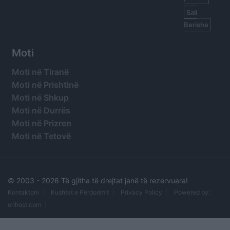
Sali
Berisha
Moti
Moti në Tiranë
Moti në Prishtinë
Moti në Shkup
Moti në Durrës
Moti në Prizren
Moti në Tetovë
© 2003 -
2026 Të gjitha të drejtat janë të rezervuara!
Kontaktoni
Kushtet e Përdorimit
Privacy Policy
Powered by:
orihost.com