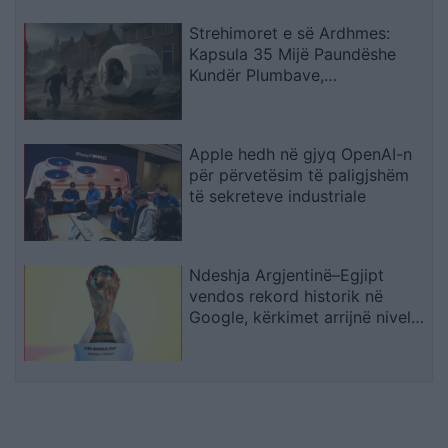
Strehimoret e së Ardhmes:
Kapsula 35 Mijë Paundëshe
Kundër Plumbave,
Shpërthimeve dhe Fatkeqësive
Natyrore
Apple hedh në gjyq OpenAI-n
për përvetësim të paligjshëm
të sekreteve industriale
Ndeshja Argjentinë–Egjipt
vendos rekord historik në
Google, kërkimet arrijnë nivele
të papara