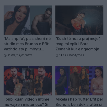
“Ma shpife”, plas sherri në
“Kush të ndau prej meje”,
studio mes Brunos e Efit:
reagimi epik i Bora
Vazhdo aty pi mbytu
Zemanit kur e ngacmojnë
(VIDEO)
për Donaldin (VIDEO)
21:09 / 17/01/2022
11:29 / 10/01/2022
schedule
schedule
I publikuan videon intime
Mikela i hap “luftë” Efit për
me vajzën misterioze? Si
Brunon, bën deklaratën si