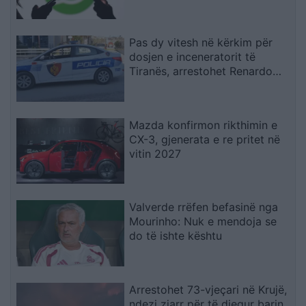
Pas dy vitesh në kërkim për
dosjen e inceneratorit të
Tiranës, arrestohet Renardo
Nallbani në Palasë
Mazda konfirmon rikthimin e
CX-3, gjenerata e re pritet në
vitin 2027
Valverde rrëfen befasinë nga
Mourinho: Nuk e mendoja se
do të ishte kështu
Arrestohet 73-vjeçari në Krujë,
ndezi zjarr për të djegur barin