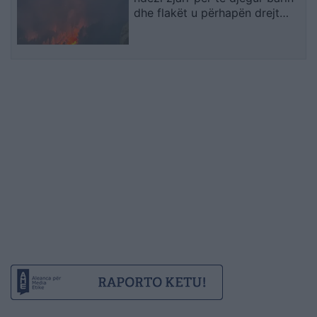
dhe flakët u përhapën drejt
malit