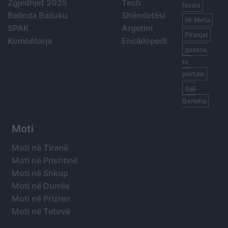
Zgjedhjet 2025
Tech
News
Belinda Balluku
Shëndetësi
Ilir Meta
SPAK
Argetim
Piranjat
Kombëtarja
Enciklopedi
gazeta,
tv,
portale
Sali
Berisha
Moti
Moti në Tiranë
Moti në Prishtinë
Moti në Shkup
Moti në Durrës
Moti në Prizren
Moti në Tetovë