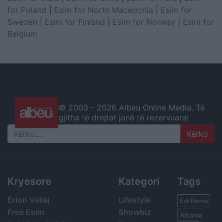
for Poland
|
Esim for North Macedonia
|
Esim for
Sweden
|
Esim for Finland
|
Esim for Norway
|
Esim for
Belgium
© 2003 -
2026 Albeu Online Media. Të
gjitha të drejtat janë të rezervuara!
Search
Kryesore
Kategori
Tags
Erion Veliaj
Lifestyle
Edi Rama
Free Esim
Showbiz
Albania