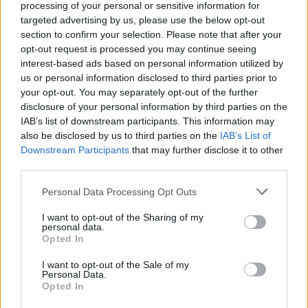
Protestuesit vijojnë
Ditëve shumë të nxehta
processing of your personal or sensitive information for
marshimin pa u ndalur:
po u vjen fundi?
targeted advertising by us, please use the below opt-out
Shqipëria e rinisë, jo e
Meteorologia tregon se
section to confirm your selection. Please note that after your
partisë!
kur nis rënia e
opt-out request is processed you may continue seeing
temperaturave
interest-based ads based on personal information utilized by
us or personal information disclosed to third parties prior to
your opt-out. You may separately opt-out of the further
disclosure of your personal information by third parties on the
IAB’s list of downstream participants. This information may
also be disclosed by us to third parties on the
IAB’s List of
Downstream Participants
that may further disclose it to other
Zjarri në Krujë, Nufi dhe
E ndoqi me automatik dhe
third parties.
Lamallari: Forcat po
vrau mikun e fëmijërisë,
ndërhyjnë nga toka dhe
identifikohet autori i
Personal Data Processing Opt Outs
ajri
dyshuar që është në
kërkim
I want to opt-out of the Sharing of my
personal data.
Opted In
I want to opt-out of the Sale of my
Personal Data.
Opted In