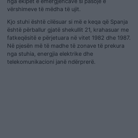
nga ekipet e emergjencave si pasojë e
vërshimeve të mëdha të ujit.
Kjo stuhi është cilësuar si më e keqa që Spanja
është përballur gjatë shekullit 21, krahasuar me
fatkeqësitë e përjetuara në vitet 1982 dhe 1987.
Në pjesën më të madhe të zonave të prekura
nga stuhia, energjia elektrike dhe
telekomunikacioni janë ndërprerë.