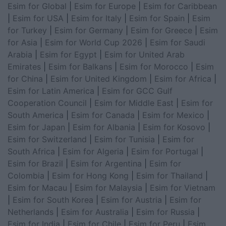
Esim for Global
|
Esim for Europe
|
Esim for Caribbean
|
Esim for USA
|
Esim for Italy
|
Esim for Spain
|
Esim
for Turkey
|
Esim for Germany
|
Esim for Greece
|
Esim
for Asia
|
Esim for World Cup 2026
|
Esim for Saudi
Arabia
|
Esim for Egypt
|
Esim for United Arab
Emirates
|
Esim for Balkans
|
Esim for Morocco
|
Esim
for China
|
Esim for United Kingdom
|
Esim for Africa
|
Esim for Latin America
|
Esim for GCC Gulf
Cooperation Council
|
Esim for Middle East
|
Esim for
South America
|
Esim for Canada
|
Esim for Mexico
|
Esim for Japan
|
Esim for Albania
|
Esim for Kosovo
|
Esim for Switzerland
|
Esim for Tunisia
|
Esim for
South Africa
|
Esim for Algeria
|
Esim for Portugal
|
Esim for Brazil
|
Esim for Argentina
|
Esim for
Colombia
|
Esim for Hong Kong
|
Esim for Thailand
|
Esim for Macau
|
Esim for Malaysia
|
Esim for Vietnam
|
Esim for South Korea
|
Esim for Austria
|
Esim for
Netherlands
|
Esim for Australia
|
Esim for Russia
|
Esim for India
|
Esim for Chile
|
Esim for Peru
|
Esim