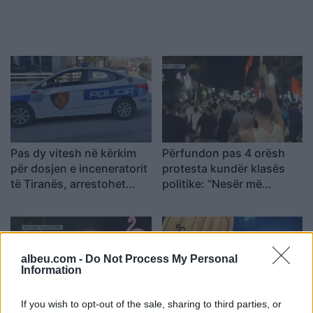
Pas dy vitesh në kërkim
Përfundon pas 4 orësh
për dosjen e inceneratorit
protesta kundër klasës
të Tiranës, arrestohet
politike: “Nesër më
Renardo Nallbani në
shumë!”
Palasë
albeu.com -
Do Not Process My Personal
Information
If you wish to opt-out of the sale, sharing to third parties, or