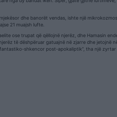
rë nga dy bandat ikën. Sipër, gjatë gjithë luftimeve,
i mjekësor dhe banorët vendas, ishte një mikrokozmos
jse 21 muajsh lufte.
aelite ose trupat që qëllojnë njerëz, dhe Hamasin ende
njerëz të dëshpëruar gatuajnë në zjarre dhe jetojnë n
mi fantastiko-shkencor post-apokaliptik”, tha një zyrtar