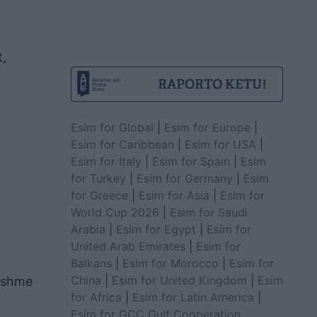
t,
Esim for Global
|
Esim for Europe
|
Esim for Caribbean
|
Esim for USA
|
Esim for Italy
|
Esim for Spain
|
Esim
for Turkey
|
Esim for Germany
|
Esim
for Greece
|
Esim for Asia
|
Esim for
World Cup 2026
|
Esim for Saudi
Arabia
|
Esim for Egypt
|
Esim for
United Arab Emirates
|
Esim for
Balkans
|
Esim for Morocco
|
Esim for
China
|
Esim for United Kingdom
|
Esim
ndshme
for Africa
|
Esim for Latin America
|
Esim for GCC Gulf Cooperation