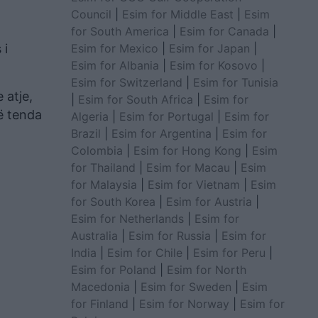
Council
|
Esim for Middle East
|
Esim
for South America
|
Esim for Canada
|
Esim for Mexico
|
Esim for Japan
|
 i
Esim for Albania
|
Esim for Kosovo
|
Esim for Switzerland
|
Esim for Tunisia
 atje,
|
Esim for South Africa
|
Esim for
ë tenda
Algeria
|
Esim for Portugal
|
Esim for
Brazil
|
Esim for Argentina
|
Esim for
Colombia
|
Esim for Hong Kong
|
Esim
for Thailand
|
Esim for Macau
|
Esim
for Malaysia
|
Esim for Vietnam
|
Esim
for South Korea
|
Esim for Austria
|
Esim for Netherlands
|
Esim for
Australia
|
Esim for Russia
|
Esim for
India
|
Esim for Chile
|
Esim for Peru
|
Esim for Poland
|
Esim for North
Macedonia
|
Esim for Sweden
|
Esim
for Finland
|
Esim for Norway
|
Esim for