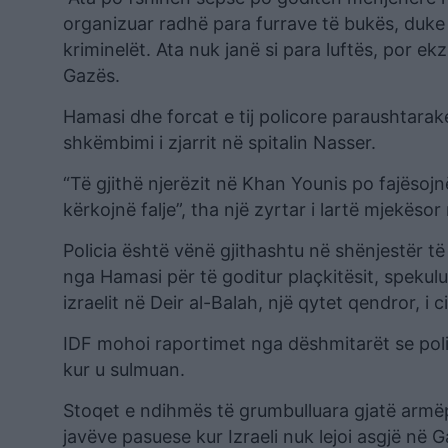
organizuar radhë para furrave të bukës, duk
kriminelët. Ata nuk janë si para luftës, por ek
Gazës.
Hamasi dhe forcat e tij policore paraushtarak
shkëmbimi i zjarrit në spitalin Nasser.
“Të gjithë njerëzit në Khan Younis po fajësojnë
kërkojnë falje”, tha një zyrtar i lartë mjekësor 
Policia është vënë gjithashtu në shënjestër të
nga Hamasi për të goditur plaçkitësit, spekulu
izraelit në Deir al-Balah, një qytet qendror, i c
IDF mohoi raportimet nga dëshmitarët se poli
kur u sulmuan.
Stoqet e ndihmës të grumbulluara gjatë armëpus
javëve pasuese kur Izraeli nuk lejoi asgjë në G