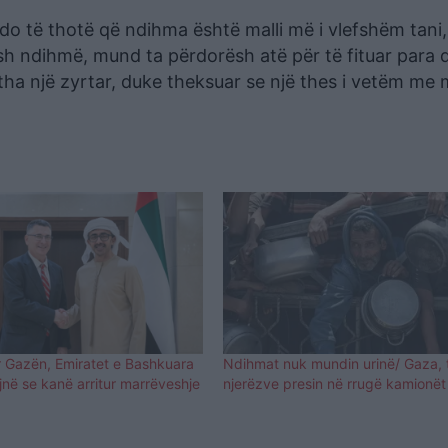
 do të thotë që ndihma është malli më i vlefshëm tani
h ndihmë, mund ta përdorësh atë për të fituar para 
a një zyrtar, duke theksuar se një thes i vetëm me mi
 Gazën, Emiratet e Bashkuara
Ndihmat nuk mundin urinë/ Gaza, 
jnë se kanë arritur marrëveshje
njerëzve presin në rrugë kamionë