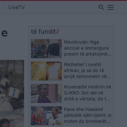
search
LiveTV
 e
të fundit
Nikollovski: Nga
akcizat e shmangura
presim të arkëtojmë
miliona euro
Rikthehet i nxehti
afrikan, ja sa do të
arrijë termometri në
fundjavë
Kryemadhi mbërrin në
GJKKO: Sot del në
dritë e vërteta, do të
sqaroj çdo manipulim
Kane dhe Haaland
përballë njëri-tjetrit: si
maten dy bomberët
më të mëdhenj të