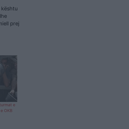
, kështu
dhe
ell prej
turmat e
t e OKB