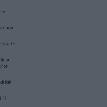
n e
het nga
atyre të
ijuar
jror
itësit
ë 11