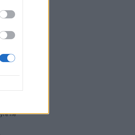
 ngushtë
er Abu
elite,
ga
in e tyre
aiya.
 shumica
tyre në
e