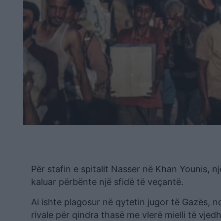
Për stafin e spitalit Nasser në Khan Younis, n
kaluar përbënte një sfidë të veçantë.
Ai ishte plagosur në qytetin jugor të Gazës, 
rivale për qindra thasë me vlerë mielli të vj