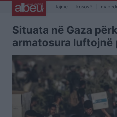
lajme
kosovë
maqed
Situata në Gaza për
armatosura luftojnë