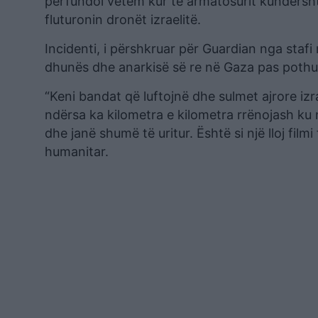
përfundoi vetëm kur të armatosurit kundërshta
fluturonin dronët izraelitë.
Incidenti, i përshkruar për Guardian nga staf
dhunës dhe anarkisë së re në Gaza pas pothua
“Keni bandat që luftojnë dhe sulmet ajrore izr
ndërsa ka kilometra e kilometra rrënojash ku 
dhe janë shumë të uritur. Është si një lloj fil
humanitar.