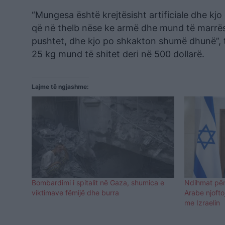
“Mungesa është krejtësisht artificiale dhe kjo
që në thelb nëse ke armë dhe mund të marrës
pushtet, dhe kjo po shkakton shumë dhunë”, th
25 kg mund të shitet deri në 500 dollarë.
Lajme të ngjashme:
Bombardimi i spitalit në Gaza, shumica e
Ndihmat për
viktimave fëmijë dhe burra
Arabe njofto
me Izraelin