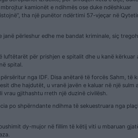
e mbrojtur kamionët e ndihmës ose duke ndëshkuar
zistojnë”, tha një punëtor ndërtimi 57-vjeçar në Qyteti
e janë përleshur edhe me bandat kriminale, siç trego
 luftëtarët për prishjen e spitalit dhe u kanë kërkuar 
në spital.
 përsëritur nga IDF. Disa anëtarë të forcës Sahm, të kr
esit dhe hajdutët, u vranë javën e kaluar në një sulm a
ili vrau gjithashtu rreth një duzinë civilësh.
cia po shpërndante ndihma të sekuestruara nga plaçk
himit dy-mujor në fillim të këtij viti u mbaruan gjat
aza.