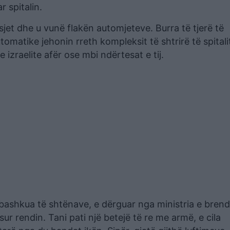
r spitalin.
sjet dhe u vunë flakën automjeteve. Burra të tjerë të
matike jehonin rreth kompleksit të shtrirë të spitali
izraelite afër ose mbi ndërtesat e tij.
u bashkua të shtënave, e dërguar nga ministria e bre
ur rendin. Tani pati një betejë të re me armë, e cila