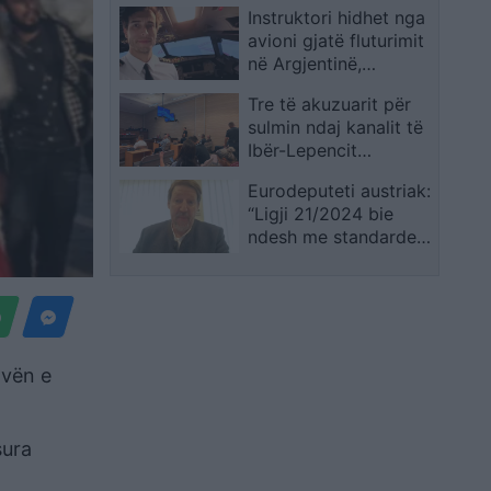
Instruktori hidhet nga
momentit para
avioni gjatë fluturimit
çerekfinales së madhe
në Argjentinë,
studenten 22-vjeçare
Tre të akuzuarit për
e lë ta zbresë e vetme
sulmin ndaj kanalit të
Ibër-Lepencit
deklarohen të
Eurodeputeti austriak:
pafajshëm
“Ligji 21/2024 bie
ndesh me standardet
europiane”, sjellja e
qeverisë pengesë për
anëtarësim, ka fyer BE
avën e
sura