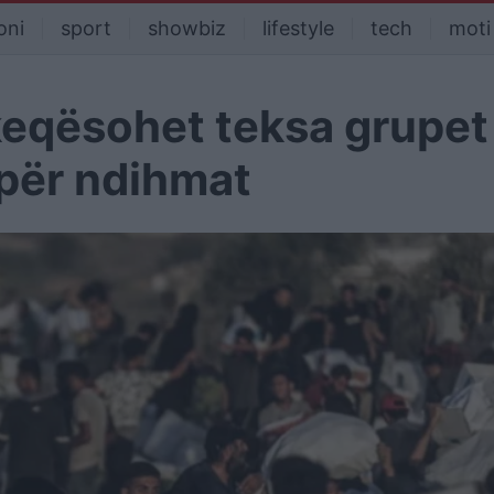
oni
sport
showbiz
lifestyle
tech
moti
keqësohet teksa grupet
 për ndihmat