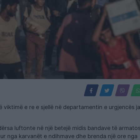
jë viktimë e re e sjellë në departamentin e urgjencës j
ndërsa luftonte në një betejë midis bandave të armato
edhur nga karvanët e ndihmave dhe brenda një ore nga