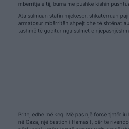
mbërritja e tij, burra me pushkë kishin pushtua
Ata sulmuan stafin mjekësor, shkatërruan paji
armatosur mbërritën shpejt dhe të shtënat auto
tashmë të goditur nga sulmet e njëpasnjëshme 
Pritej edhe më keq. Më pas një forcë tjetër i
në Gaza, një bastion i Hamasit, për të rivendos