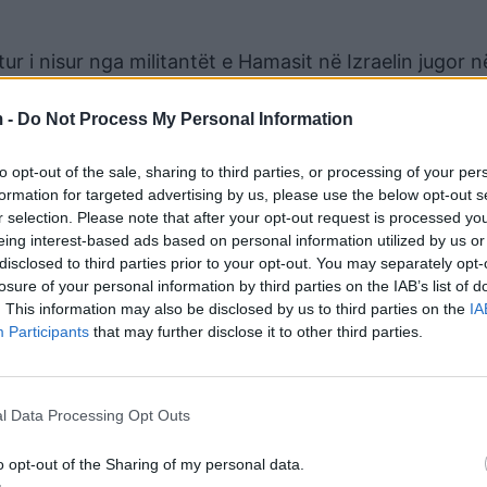
ur i nisur nga militantët e Hamasit në Izraelin jugor n
ryesisht civilë, dhe rrëmbimin e 251, 50 prej të cilëve 
 -
Do Not Process My Personal Information
shumë se 56,500 palestinezë, kryesisht civilë, ka zhve
to opt-out of the sale, sharing to third parties, or processing of your per
ilionë banorësh dhe ka shndërruar pjesën më të madhe
formation for targeted advertising by us, please use the below opt-out s
r selection. Please note that after your opt-out request is processed y
eing interest-based ads based on personal information utilized by us or
ura janë bashkuar në luftime, dhe një luftë e ashpër
disclosed to third parties prior to your opt-out. You may separately opt-
losure of your personal information by third parties on the IAB’s list of
dërsa ofensiva izraelite vazhdon.
. This information may also be disclosed by us to third parties on the
IA
Participants
that may further disclose it to other third parties.
tjera militante, një duzinë milici të armatosura që
e, koalicione të reja të organizuara nga udhëheqës t
 fuqizuara nga anarkia në thellim.
l Data Processing Opt Outs
udale individuale. Forcat Mbrojtëse të Izraelit (IDF)
rë një “zonë neutrale” të gjerë të pastruar nga ndërt
o opt-out of the Sharing of my personal data.