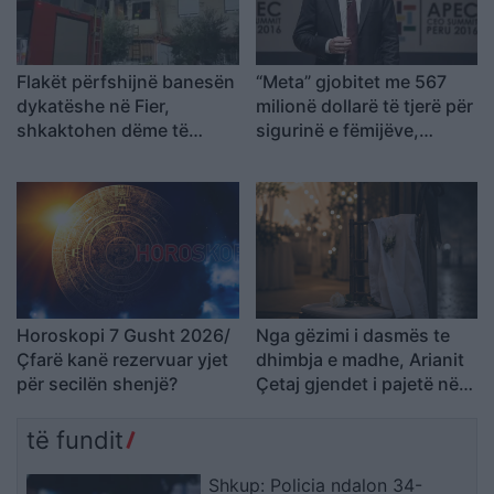
Flakët përfshijnë banesën
“Meta” gjobitet me 567
dykatëshe në Fier,
milionë dollarë të tjerë për
shkaktohen dëme të
sigurinë e fëmijëve,
konsiderueshme
kompania: Do ta apelojmë
Horoskopi 7 Gusht 2026/
Nga gëzimi i dasmës te
Çfarë kanë rezervuar yjet
dhimbja e madhe, Arianit
për secilën shenjë?
Çetaj gjendet i pajetë në
Pejë
të fundit
Shkup: Policia ndalon 34-