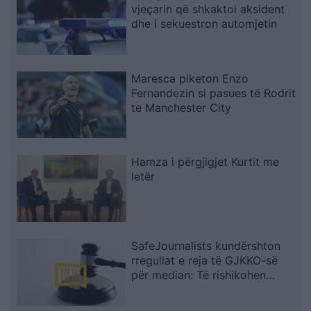
vjeçarin që shkaktoi aksident
dhe i sekuestron automjetin
Maresca piketon Enzo
Fernandezin si pasues të Rodrit
te Manchester City
Hamza i përgjigjet Kurtit me
letër
SafeJournalists kundërshton
rregullat e reja të GJKKO-së
për median: Të rishikohen
kufizimet ndaj gazetarëve dhe
informimit publik