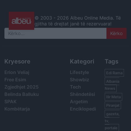
© 2003 -
2026 Albeu Online Media. Të
gjitha të drejtat janë të rezervuara!
Search
Kryesore
Kategori
Tags
Erion Veliaj
Lifestyle
Edi Rama
Free Esim
Showbiz
Albania
Zgjedhjet 2025
Tech
News
Belinda Balluku
Shëndetësi
Ilir Meta
SPAK
Argetim
Piranjat
Kombëtarja
Enciklopedi
gazeta,
tv,
portale