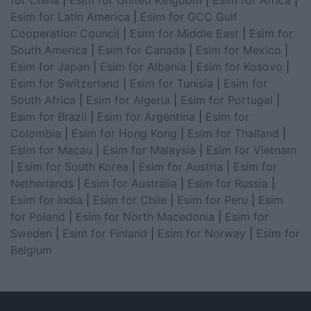
for China
|
Esim for United Kingdom
|
Esim for Africa
|
Esim for Latin America
|
Esim for GCC Gulf
Cooperation Council
|
Esim for Middle East
|
Esim for
South America
|
Esim for Canada
|
Esim for Mexico
|
Esim for Japan
|
Esim for Albania
|
Esim for Kosovo
|
Esim for Switzerland
|
Esim for Tunisia
|
Esim for
South Africa
|
Esim for Algeria
|
Esim for Portugal
|
Esim for Brazil
|
Esim for Argentina
|
Esim for
Colombia
|
Esim for Hong Kong
|
Esim for Thailand
|
Esim for Macau
|
Esim for Malaysia
|
Esim for Vietnam
|
Esim for South Korea
|
Esim for Austria
|
Esim for
Netherlands
|
Esim for Australia
|
Esim for Russia
|
Esim for India
|
Esim for Chile
|
Esim for Peru
|
Esim
for Poland
|
Esim for North Macedonia
|
Esim for
Sweden
|
Esim for Finland
|
Esim for Norway
|
Esim for
Belgium