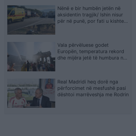
Nënë e bir humbën jetën në
aksidentin tragjik/ Ishin nisur
për në punë, por fati u kishte
rezervuar udhëtimin e fundit
(FOTO)
Vala përvëluese godet
Europën, temperatura rekord
dhe mijëra jetë të humbura nga
nxehtësia
Real Madridi heq dorë nga
përforcimet në mesfushë pasi
dështoi marrëveshja me Rodrin