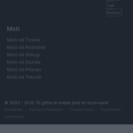
Sali
Berisha
Moti
Moti në Tiranë
Moti në Prishtinë
Moti në Shkup
Moti në Durrës
Moti në Prizren
Moti në Tetovë
© 2003 -
2026 Të gjitha të drejtat janë të rezervuara!
Kontaktoni
Kushtet e Përdorimit
Privacy Policy
Powered by:
orihost.com