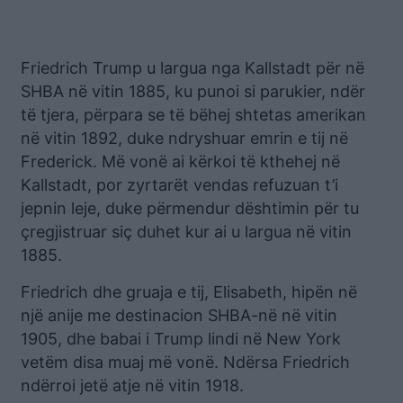
Friedrich Trump u largua nga Kallstadt për në
SHBA në vitin 1885, ku punoi si parukier, ndër
të tjera, përpara se të bëhej shtetas amerikan
në vitin 1892, duke ndryshuar emrin e tij në
Frederick. Më vonë ai kërkoi të kthehej në
Kallstadt, por zyrtarët vendas refuzuan t’i
jepnin leje, duke përmendur dështimin për tu
çregjistruar siç duhet kur ai u largua në vitin
1885.
Friedrich dhe gruaja e tij, Elisabeth, hipën në
një anije me destinacion SHBA-në në vitin
1905, dhe babai i Trump lindi në New York
vetëm disa muaj më vonë. Ndërsa Friedrich
ndërroi jetë atje në vitin 1918.