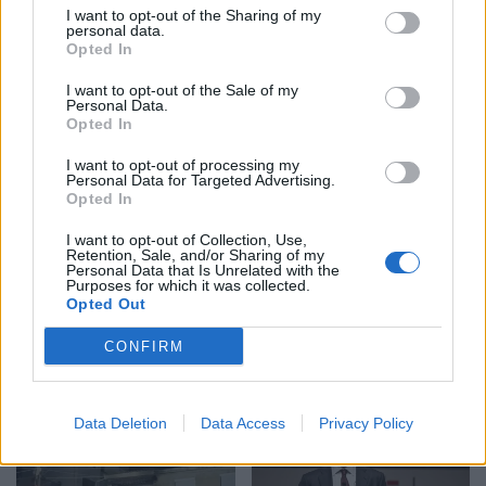
I want to opt-out of the Sharing of my
personal data.
Opted In
Veprimi i Ernest Muçit,
Hetimet për vrasjen e
I want to opt-out of the Sale of my
reagon presidenti i
Edmond Sulës, kontrolle
Personal Data.
Trabzonsporit: Më preku
në Bërxullë dhe
Opted In
mua dhe të gjithë lojtarët
shoqërime personash për
t’u marrë në pyetje
I want to opt-out of processing my
Personal Data for Targeted Advertising.
Opted In
I want to opt-out of Collection, Use,
Retention, Sale, and/or Sharing of my
Personal Data that Is Unrelated with the
Purposes for which it was collected.
Opted Out
Argjentina e “dashuruar”
Këmbimi valutor/ Me sa
me Infantinon, federata
blihen e shiten dollari dhe
CONFIRM
del me deklaratë zyrtare:
euro, çfarë ndodh me
Model transparent
monedhat e tjera
Data Deletion
Data Access
Privacy Policy