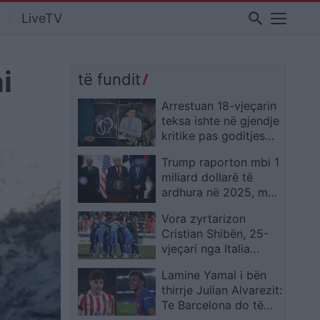
search
LiveTV
i
të fundit
Arrestuan 18-vjeçarin
teksa ishte në gjendje
kritike pas goditjes
me thikë, dy policë në
Trump raporton mbi 1
Angli nën hetim për
miliard dollarë të
shkelje të rënda
ardhura në 2025, me
kriptovalutat burimin
Vora zyrtarizon
kryesor të fitimeve
Cristian Shibën, 25-
vjeçari nga Italia
forcon prapavijën e
Lamine Yamal i bën
klubit
thirrje Julian Alvarezit:
Te Barcelona do të
ishte i mirëpritur