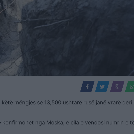
 këtë mëngjes se 13,500 ushtarë rusë janë vrarë deri
ë konfirmohet nga Moska, e cila e vendosi numrin e t