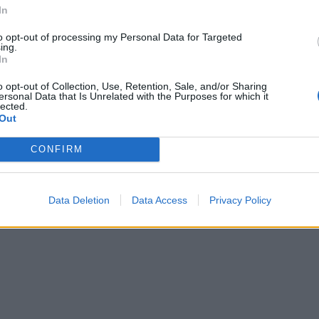
In
to opt-out of processing my Personal Data for Targeted
ing.
In
bilancin: Ky është numri i
BILANCI/ Pushtuesi pëson humbje
o opt-out of Collection, Use, Retention, Sale, and/or Sharing
i vrarë që nga fillimi i luftës
mëdha, Ukraina raporton për 14.
ersonal Data that Is Unrelated with the Purposes for which it
M)
ushtarë rusë të vrarë
lected.
Out
CONFIRM
Data Deletion
Data Access
Privacy Policy