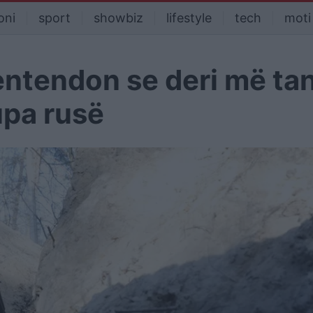
oni
sport
showbiz
lifestyle
tech
moti
entendon se deri më tan
upa rusë