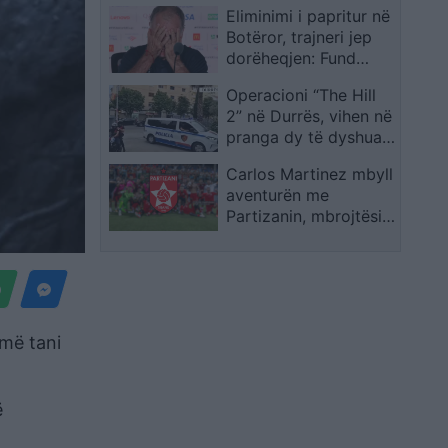
Eliminimi i papritur në
Botëror, trajneri jep
dorëheqjen: Fund
shumë i dhimbshëm
Operacioni “The Hill
2” në Durrës, vihen në
pranga dy të dyshuar
për shpërndarje droge
Carlos Martinez mbyll
aventurën me
Partizanin, mbrojtësi
që luajti ndaj Spanjës
në Botëror largohet
nga të kuqtë
 më tani
ë