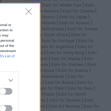
n
Council
|
Esim for Middle East
|
Esim
for South America
|
Esim for Canada
|
Esim for Mexico
|
Esim for Japan
|
Esim for Albania
|
Esim for Kosovo
|
sonal or
Esim for Switzerland
|
Esim for Tunisia
ection to
|
Esim for South Africa
|
Esim for
ou may
Algeria
|
Esim for Portugal
|
Esim for
 personal
out of the
Brazil
|
Esim for Argentina
|
Esim for
 downstream
Colombia
|
Esim for Hong Kong
|
Esim
B’s List of
for Thailand
|
Esim for Macau
|
Esim
for Malaysia
|
Esim for Vietnam
|
Esim
for South Korea
|
Esim for Austria
|
Esim for Netherlands
|
Esim for
Australia
|
Esim for Russia
|
Esim for
India
|
Esim for Chile
|
Esim for Peru
|
Esim for Poland
|
Esim for North
Macedonia
|
Esim for Sweden
|
Esim
for Finland
|
Esim for Norway
|
Esim for