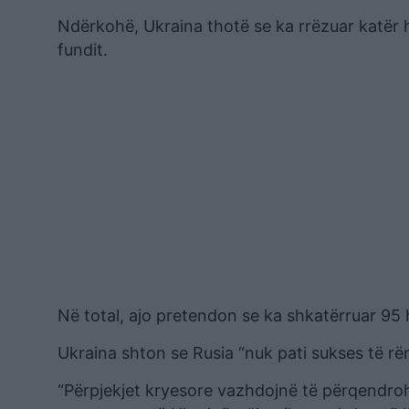
Ndërkohë, Ukraina thotë se ka rrëzuar katër h
fundit.
Në total, ajo pretendon se ka shkatërruar 95 
Ukraina shton se Rusia “nuk pati sukses të rë
“Përpjekjet kryesore vazhdojnë të përqendrohe