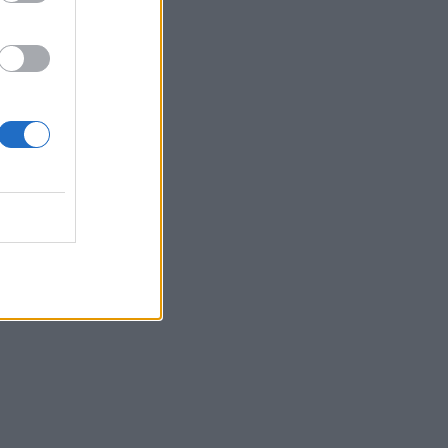
Belgium
 të
200