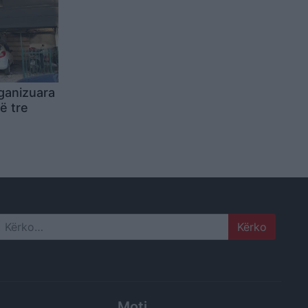
rganizuara
ë tre
 Re në
agosur
 intubim
Search
Moti