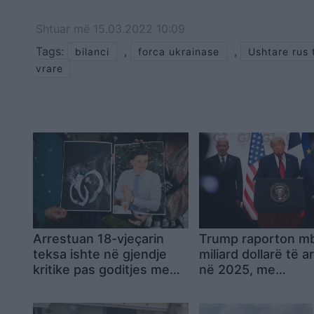
Shtuar
më
15.03.2022 10:09
Tags:
,
,
bilanci
forca ukrainase
Ushtare rus 
vrare
Arrestuan 18-vjeçarin
Trump raporton mb
teksa ishte në gjendje
miliard dollarë të 
kritike pas goditjes me
në 2025, me
thikë, dy policë në Angli
kriptovalutat burim
nën hetim për shkelje të
kryesor të fitimev