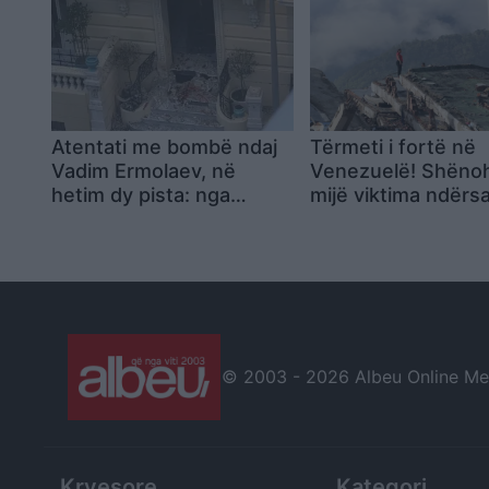
rënda
Atentati me bombë ndaj
Tërmeti i fortë në
Vadim Ermolaev, në
Venezuelë! Shëno
hetim dy pista: nga
mijë viktima ndërs
çështjet e djalit Artur deri
shtohet rreziku i
te përplasjet për asetet
përhapjes së epid
në Ukrainë
(VIDEO)
© 2003 -
2026 Albeu Online Medi
Kryesore
Kategori