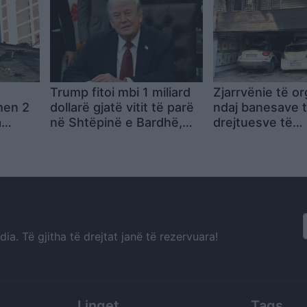
Trump fitoi mbi 1 miliard
Zjarrvënie të o
hen 2
dollarë gjatë vitit të parë
ndaj banesave t
a
në Shtëpinë e Bardhë,
drejtuesve të
kriptovalutat i rritën
Demokracisë së
emive
ndjeshëm të ardhurat
Selanik, 5 të pl
dhe një grua në
a. Të gjitha të drejtat janë të rezervuara!
Linqet
Tags