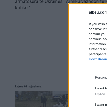
armatosura të Ukrainës. “Armiku vazhdon të 
kritike.”
albeu.com
If you wish 
sensitive in
confirm you
continue se
information 
further disc
participants
Downstream 
Persona
Lajme të ngjashme:
I want t
Opted 
I want t