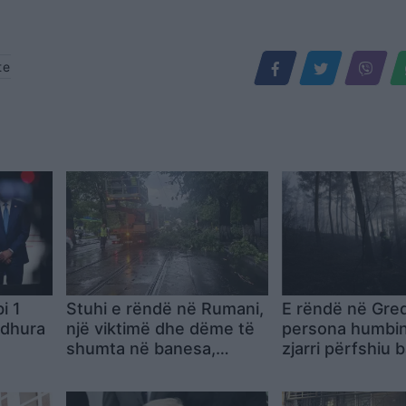
te
i 1
Stuhi e rëndë në Rumani,
E rëndë në Greq
ardhura
një viktimë dhe dëme të
persona humbin 
shumta në banesa,
zjarri përfshiu
in
makina e rrjetin
tyre në zonën p
e
infrastrukturor