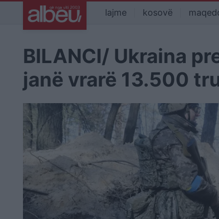
lajme
kosovë
maqed
BILANCI/ Ukraina pr
janë vrarë 13.500 tr