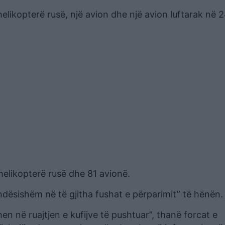
elikopterë rusë, një avion dhe një avion luftarak në 2
helikopterë rusë dhe 81 avionë.
ndësishëm në të gjitha fushat e përparimit” të hënën.
n në ruajtjen e kufijve të pushtuar”, thanë forcat e