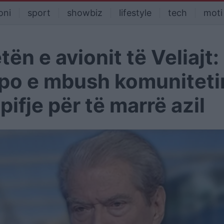
oni
sport
showbiz
lifestyle
tech
moti
ën e avionit të Veliajt:
, po e mbush komuniteti
fje për të marrë azil