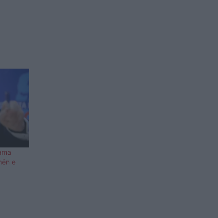
Rama
nën e