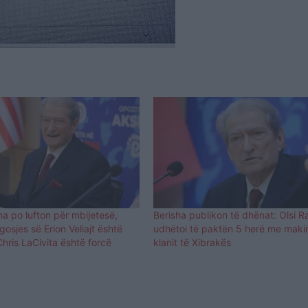
a po lufton për mbijetesë,
Berisha publikon të dhënat: Olsi 
gosjes së Erion Veliajt është
udhëtoi të paktën 5 herë me maki
Chris LaCivita është forcë
klanit të Xibrakës