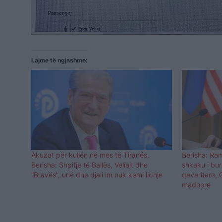
Lajme të ngjashme:
Akuzat për kullën në mes të Tiranës,
Berisha: Ram
Berisha: Shpifje të Ballës, Veliajt dhe
shkaku i bur
“Bravës”, unë dhe djali im nuk kemi lidhje
qeveritare, 
madhore