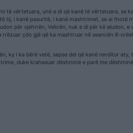
mi të vërtetuara, unë e di që kanë të vërtetuara, se k
 tij, i kanë pasuritë, i kanë mashtrimet, se ai thotë 
udon për vjehrrën, Velicën, nuk e di për kë aludon, e 
a rrëzuar çdo gjë që ka mashtruar në seancën 8-orës
ën, ky i ka bërë vetë, sepse del që kanë renditur aty,
htrime, duke krahasuar dëshminë e parë me dëshminë