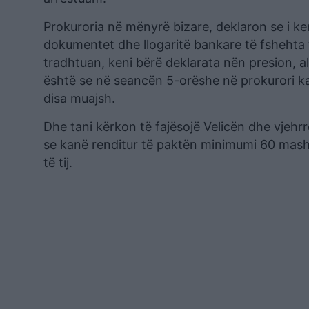
Prokuroria në mënyrë bizare, deklaron se i ke
dokumentet dhe llogaritë bankare të fshehta të
tradhtuan, keni bërë deklarata nën presion, al
është se në seancën 5-orëshe në prokurori k
disa muajsh.
Dhe tani kërkon të fajësojë Velicën dhe vjehrr
se kanë renditur të paktën minimumi 60 mas
të tij.