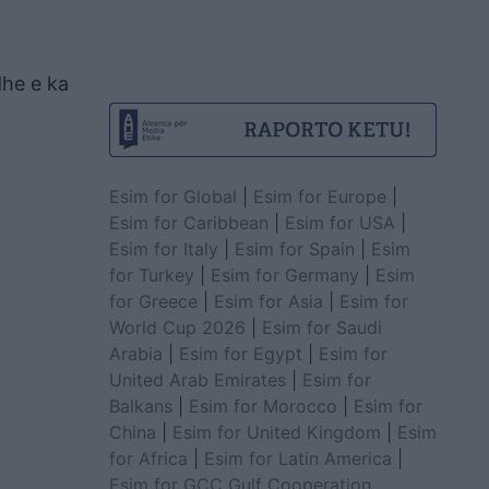
dhe e ka
Esim for Global
|
Esim for Europe
|
Esim for Caribbean
|
Esim for USA
|
Esim for Italy
|
Esim for Spain
|
Esim
for Turkey
|
Esim for Germany
|
Esim
for Greece
|
Esim for Asia
|
Esim for
World Cup 2026
|
Esim for Saudi
Arabia
|
Esim for Egypt
|
Esim for
United Arab Emirates
|
Esim for
Balkans
|
Esim for Morocco
|
Esim for
China
|
Esim for United Kingdom
|
Esim
for Africa
|
Esim for Latin America
|
Esim for GCC Gulf Cooperation