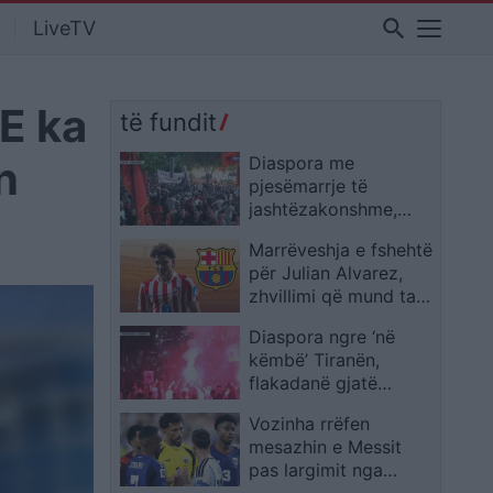
search
LiveTV
 E ka
të fundit
n
Diaspora me
pjesëmarrje të
jashtëzakonshme,
protestuesit mbërrijnë
Marrëveshja e fshehtë
te komisariati 3: Lironi
për Julian Alvarez,
çunat! Arrestoni
zhvillimi që mund ta
Ramën
afrojë me Barcelonën
Diaspora ngre ‘në
këmbë’ Tiranën,
flakadanë gjatë
marshimit,
Vozinha rrëfen
protestuesit krijojnë
mesazhin e Messit
atmosferë në rrugët e
pas largimit nga
kryeqytetit
Botërori: Janë fjalë që