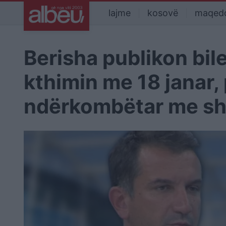
lajme
kosovë
maqed
Berisha publikon bilet
kthimin me 18 janar
ndërkombëtar me shpi