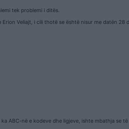
emi tek problemi i ditës.
 Erion Veliajt, i cili thotë se është nisur me datën 28 
 ka ABC-në e kodeve dhe ligjeve, ishte mbathja se të