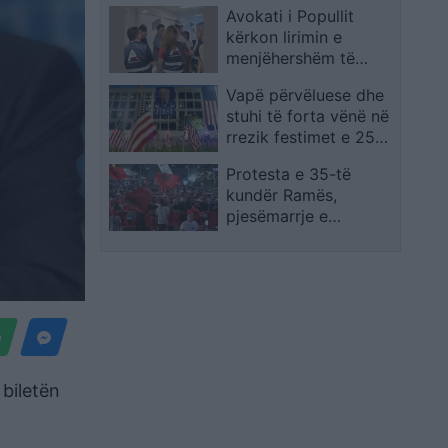
Avokati i Popullit
s’do t’i harroj kurrë
kërkon lirimin e
menjëhershëm të
qytetarit me kriza
Vapë përvëluese dhe
shëndetësore, qelia i
stuhi të forta vënë në
rrezikon jetën
rrezik festimet e 250-
vjetorit të Pavarësisë
Protesta e 35-të
së SHBA-së
kundër Ramës,
pjesëmarrje e
jashtëzakonshme dhe
thirrje për lirimin e
protestuesve
 biletën