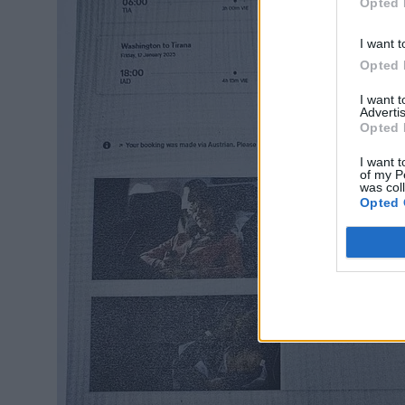
Opted 
I want t
Opted 
I want 
Advertis
Opted 
I want t
of my P
was col
Opted 