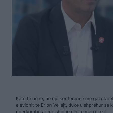
Këtë të hënë, në një konferencë me gazetarët, 
e avionit të Erion Veliajt, duke u shprehur s
ndërkombëtar me shpifje për të marrë azil