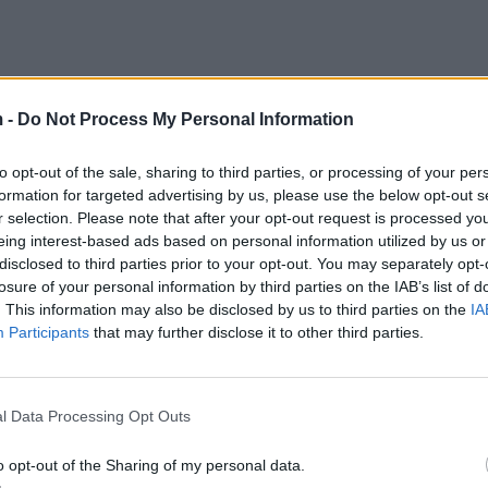
ëshmisë së dytë.
 -
Do Not Process My Personal Information
rson për dijeni dhe nuk më thanë se je person në heti
logari bankare, nuk kam këtë, nuk kam atë, çfarë hile
to opt-out of the sale, sharing to third parties, or processing of your per
formation for targeted advertising by us, please use the below opt-out s
 komunitetin ndërkombëtar se po persekutohem nga Sa
r selection. Please note that after your opt-out request is processed y
tatusin e azilantit politik.
eing interest-based ads based on personal information utilized by us or
disclosed to third parties prior to your opt-out. You may separately opt-
und ta them, biletën ja ku e keni.
losure of your personal information by third parties on the IAB’s list of
. This information may also be disclosed by us to third parties on the
IA
të. Si do shkonte për uikend ai? A ka marrë ai kontak
Participants
that may further disclose it to other third parties.
 ato nuk i di se nuk merrem me gjërat që qarkullojnë.
l Data Processing Opt Outs
o opt-out of the Sharing of my personal data.