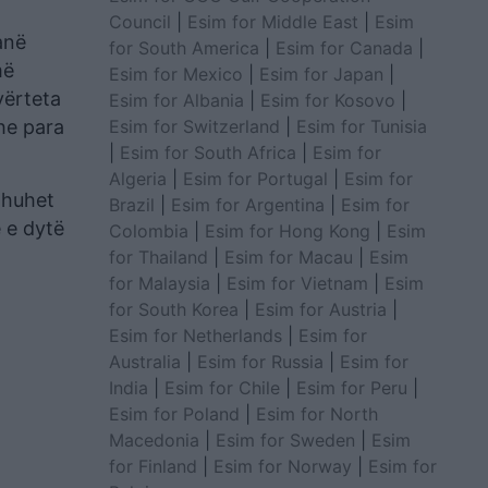
Council
|
Esim for Middle East
|
Esim
anë
for South America
|
Esim for Canada
|
më
Esim for Mexico
|
Esim for Japan
|
vërteta
Esim for Albania
|
Esim for Kosovo
|
Esim for Switzerland
|
Esim for Tunisia
he para
|
Esim for South Africa
|
Esim for
Algeria
|
Esim for Portugal
|
Esim for
 thuhet
Brazil
|
Esim for Argentina
|
Esim for
 e dytë
Colombia
|
Esim for Hong Kong
|
Esim
for Thailand
|
Esim for Macau
|
Esim
for Malaysia
|
Esim for Vietnam
|
Esim
for South Korea
|
Esim for Austria
|
Esim for Netherlands
|
Esim for
Australia
|
Esim for Russia
|
Esim for
India
|
Esim for Chile
|
Esim for Peru
|
Esim for Poland
|
Esim for North
Macedonia
|
Esim for Sweden
|
Esim
for Finland
|
Esim for Norway
|
Esim for