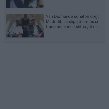
makinë me xhama të errët,
duke e dëgjuar njëri-tjetrin, por
pa e parë
Yan Diomande udhëton drejt
Madridit, së shpejti firmos si
transferimi më i shtrenjtë në
historinë e Realit