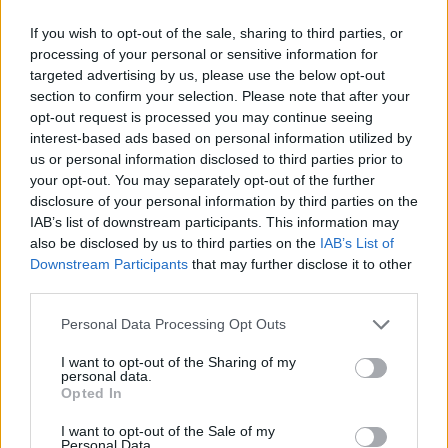
në veri “sa më shpejt”
If you wish to opt-out of the sale, sharing to third parties, or
processing of your personal or sensitive information for
targeted advertising by us, please use the below opt-out
section to confirm your selection. Please note that after your
opt-out request is processed you may continue seeing
interest-based ads based on personal information utilized by
us or personal information disclosed to third parties prior to
your opt-out. You may separately opt-out of the further
disclosure of your personal information by third parties on the
IAB’s list of downstream participants. This information may
also be disclosed by us to third parties on the
IAB’s List of
Downstream Participants
that may further disclose it to other
third parties.
Presidenti nga LDK-ja?
Prokuroria serbe mbledh
Personal Data Processing Opt Outs
Analistët vlerësojnë
prova pas ndalimit të një
sinjalet e Konjufcës dhe
të dyshuari për krime lufte
I want to opt-out of the Sharing of my
mundësinë e
në Kosovë
personal data.
Opted In
marrëveshjes me LVV-në
I want to opt-out of the Sale of my
Personal Data.