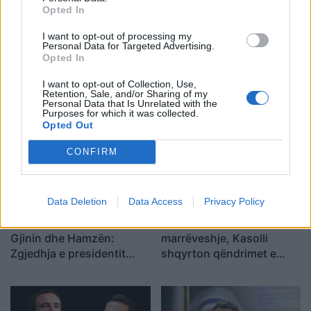
Opted In
I want to opt-out of processing my
Personal Data for Targeted Advertising.
Opted In
Pas ndërprerjes së
Presidenca në qendër të
seancës në Kuvend,
negociatave: A mund të
I want to opt-out of Collection, Use,
Aleanca njofton
arrijnë marrëveshje LDK-ja
Retention, Sale, and/or Sharing of my
Personal Data that Is Unrelated with the
konferencë të
dhe LVV-ja?
Purposes for which it was collected.
jashtëzakonshme
Opted Out
CONFIRM
Data Deletion
Data Access
Privacy Policy
Kurti kërkon takime me
Takimi treorësh pa
Gjinin dhe Hamzën:
marrëveshje, Kasolli
Zgjedhja e presidentit
shqyrton qëndrimet e
është edhe përgjegjësi e
Abdixhikut para dhe pas
opozitës
mocionit: Ia lehtësoi
pozicionin LVV-së