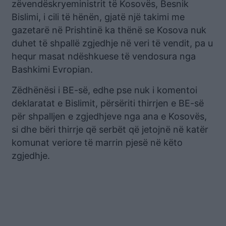
zëvendëskryeministrit të Kosovës, Besnik
Bislimi, i cili të hënën, gjatë një takimi me
gazetarë në Prishtinë ka thënë se Kosova nuk
duhet të shpallë zgjedhje në veri të vendit, pa u
hequr masat ndëshkuese të vendosura nga
Bashkimi Evropian.
Zëdhënësi i BE-së, edhe pse nuk i komentoi
deklaratat e Bislimit, përsëriti thirrjen e BE-së
për shpalljen e zgjedhjeve nga ana e Kosovës,
si dhe bëri thirrje që serbët që jetojnë në katër
komunat veriore të marrin pjesë në këto
zgjedhje.