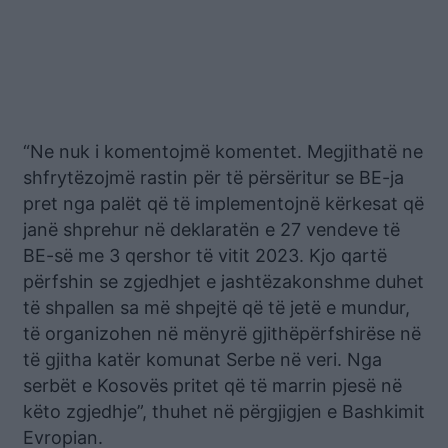
“Ne nuk i komentojmë komentet. Megjithatë ne
shfrytëzojmë rastin për të përsëritur se BE-ja
pret nga palët që të implementojnë kërkesat që
janë shprehur në deklaratën e 27 vendeve të
BE-së me 3 qershor të vitit 2023. Kjo qartë
përfshin se zgjedhjet e jashtëzakonshme duhet
të shpallen sa më shpejtë që të jetë e mundur,
të organizohen në mënyrë gjithëpërfshirëse në
të gjitha katër komunat Serbe në veri. Nga
serbët e Kosovës pritet që të marrin pjesë në
këto zgjedhje”, thuhet në përgjigjen e Bashkimit
Evropian.