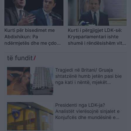
Kurti për bisedimet me
Kurti i përgjigjet LDK-së:
Abdixhikun: Pa
Kryeparlamentari ishte
ndërmjetës dhe me çdo
shumë i rëndësishëm vitin
përpjekje për të evituar
e kaluar, presidenti duhet
zgjedhjet e reja
të zgjidhet me konsensus
të fundit
Tragjedi në Britani/ Gruaja
shtatzënë humb jetën pasi bie
nga kati i nëntë, mjekët
shpëtojnë foshnjën
Presidenti nga LDK-ja?
Analistët vlerësojnë sinjalet e
Konjufcës dhe mundësinë e
marrëveshjes me LVV-në