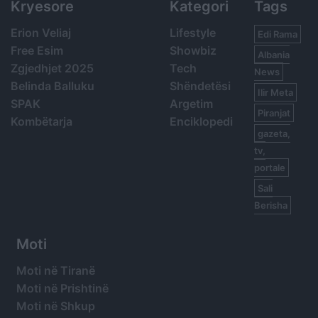
Kryesore
Kategori
Tags
Erion Veliaj
Lifestyle
Edi Rama
Free Esim
Showbiz
Albania
Zgjedhjet 2025
Tech
News
Belinda Balluku
Shëndetësi
Ilir Meta
SPAK
Argetim
Piranjat
Kombëtarja
Enciklopedi
gazeta,
tv,
portale
Sali
Berisha
Moti
Moti në Tiranë
Moti në Prishtinë
Moti në Shkup