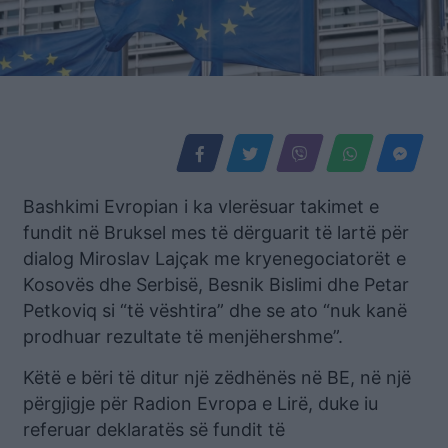
Bashkimi Evropian i ka vlerësuar takimet e
fundit në Bruksel mes të dërguarit të lartë për
dialog Miroslav Lajçak me kryenegociatorët e
Kosovës dhe Serbisë, Besnik Bislimi dhe Petar
Petkoviq si “të vështira” dhe se ato “nuk kanë
prodhuar rezultate të menjëhershme”.
Këtë e bëri të ditur një zëdhënës në BE, në një
përgjigje për Radion Evropa e Lirë, duke iu
referuar deklaratës së fundit të