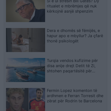
Si e ul stresin Bill Gates? Dy
ritualet e mbrëmjes që nuk
kërkojnë asnjë shpenzim
Dera e dhomës së fëmijës, e
hapur apo e mbyllur? Ja çfarë
thonë psikologët
Turqia vendos kufizime për
disa anije drejt Detit të Zi,
shtohen paqartësitë për
tregtinë detare
Fermin Lopez komenton të
ardhmen e Ferran Torresit dhe
zërat për Rodrin te Barcelona