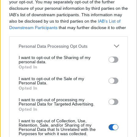
your opt-out. You may separately opt-out of the further
se 400 mijë banorë
për tregtinë detare
disclosure of your personal information by third parties on the
evakuohen
IAB’s list of downstream participants. This information may
also be disclosed by us to third parties on the
IAB’s List of
Downstream Participants
that may further disclose it to other
third parties.
Personal Data Processing Opt Outs
Aksident në Peru/
Rënia historike e Danubit
I want to opt-out of the Sharing of my
personal data.
Trembëdhjetë të vdekur
nxjerr nga uji anije naziste
Opted In
dhe katër të plagosur në
dhe municione të
përplasjen midis furgonit
pashpërthyera të Luftës
I want to opt-out of the Sale of my
dhe kamionit
së Dytë Botërore
Personal Data.
Opted In
I want to opt-out of processing my
Personal Data for Targeted Advertising.
Opted In
I want to opt-out of Collection, Use,
Retention, Sale, and/or Sharing of my
Ankaraja u kërkon
Zelensky paralajmëron:
Personal Data that Is Unrelated with the
Moskës dhe Kievit
Rusia mund të presë deri
Purposes for which it was collected.