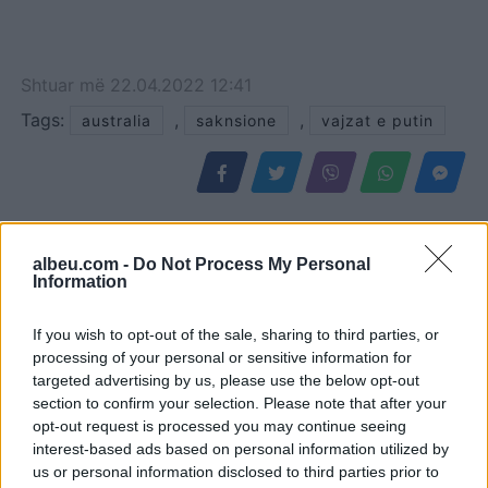
Shtuar
më
22.04.2022 12:41
Tags:
,
,
australia
saknsione
vajzat e putin
albeu.com -
Do Not Process My Personal
Information
If you wish to opt-out of the sale, sharing to third parties, or
processing of your personal or sensitive information for
targeted advertising by us, please use the below opt-out
section to confirm your selection. Please note that after your
opt-out request is processed you may continue seeing
Tajfuni “Dolphin” prek
Turqia vendos kufizime
interest-based ads based on personal information utilized by
Azinë, mbi 1,300 fluturime
për disa anije drejt Detit të
us or personal information disclosed to third parties prior to
anulohen dhe më shumë
Zi, shtohen paqartësitë