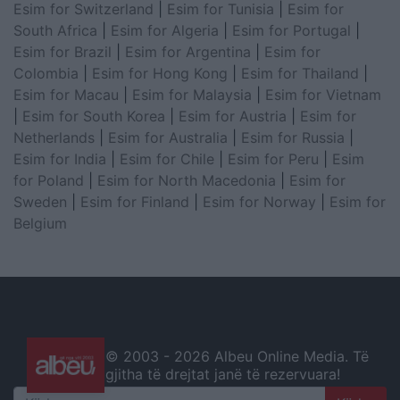
Esim for Switzerland
|
Esim for Tunisia
|
Esim for
South Africa
|
Esim for Algeria
|
Esim for Portugal
|
Esim for Brazil
|
Esim for Argentina
|
Esim for
Colombia
|
Esim for Hong Kong
|
Esim for Thailand
|
Esim for Macau
|
Esim for Malaysia
|
Esim for Vietnam
|
Esim for South Korea
|
Esim for Austria
|
Esim for
Netherlands
|
Esim for Australia
|
Esim for Russia
|
Esim for India
|
Esim for Chile
|
Esim for Peru
|
Esim
for Poland
|
Esim for North Macedonia
|
Esim for
Sweden
|
Esim for Finland
|
Esim for Norway
|
Esim for
Belgium
© 2003 -
2026 Albeu Online Media. Të
gjitha të drejtat janë të rezervuara!