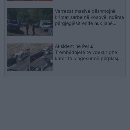
Varrezat masive dëshmojnë
krimet serbe në Kosovë, ndërsa
përgjegjësit ende nuk janë
përballur me drejtësinë
Aksident në Peru/
Trembëdhjetë të vdekur dhe
katër të plagosur në përplasjen
midis furgonit dhe kamionit