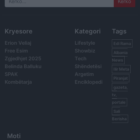
Search
Kryesore
Kategori
Tags
Erion Veliaj
Lifestyle
Edi Rama
Free Esim
Showbiz
Albania
Zgjedhjet 2025
Tech
News
Belinda Balluku
Shëndetësi
Ilir Meta
SPAK
Argetim
Piranjat
Kombëtarja
Enciklopedi
gazeta,
tv,
portale
Sali
Berisha
Moti