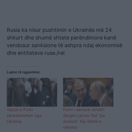
Rusia ka nisur pushtimin e Ukrainës më 24
shkurt dhe shumë shtete perëndimore kanë
vendosur sanksione të ashpra ndaj ekonomisë
dhe entiteteve ruse./rel
Lajme të ngjashme:
Vajzat e Putin
Putin i sëmurë rëndë?
sanksionohen nga
Sergei Lavrov flet “pa
Ukraina
doreza”: Kjo është e
vërteta